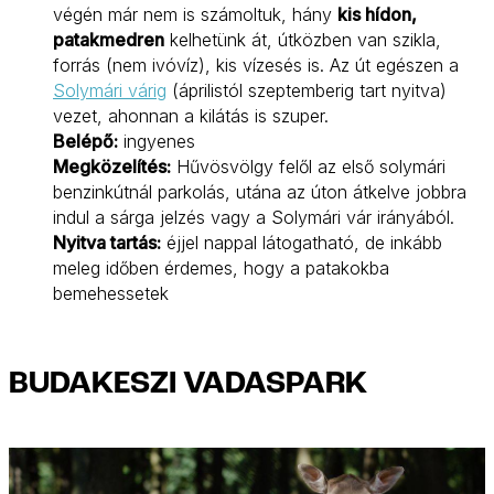
végén már nem is számoltuk, hány
kis hídon,
patakmedren
kelhetünk át, útközben van szikla,
forrás (nem ivóvíz), kis vízesés is. Az út egészen a
Solymári várig
(áprilistól szeptemberig tart nyitva)
vezet, ahonnan a kilátás is szuper.
Belépő:
ingyenes
Megközelítés:
Hűvösvölgy felől az első solymári
benzinkútnál parkolás, utána az úton átkelve jobbra
indul a sárga jelzés vagy a Solymári vár irányából.
Nyitva tartás:
éjjel nappal látogatható, de inkább
meleg időben érdemes, hogy a patakokba
bemehessetek
BUDAKESZI VADASPARK