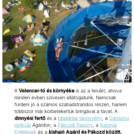
A
Velencei-tó és környéke
is az a terület, ahova
minden évben szívesen ellátogatunk. Nemcsak
fürdeni jó a számos szabadstrandos részen, hanem
többször már körbetekertük bringával a tavat. A
dinnyési fertő
és a
Madárdal tanösvény
, a
Gárdonyi
rönkvár
Agárdon, a
Pákozdi Pagony
, a
Katonai
Emlékpark
és a
kishajó Agárd és Pákozd között,