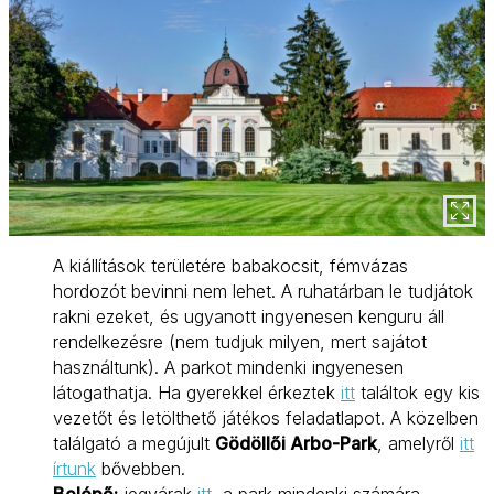
A kiállítások területére babakocsit, fémvázas
hordozót bevinni nem lehet. A ruhatárban le tudjátok
rakni ezeket, és ugyanott ingyenesen kenguru áll
rendelkezésre (nem tudjuk milyen, mert sajátot
használtunk). A parkot mindenki ingyenesen
látogathatja. Ha gyerekkel érkeztek
itt
találtok egy kis
vezetőt és letölthető játékos feladatlapot. A közelben
találgató a megújult
Gödöllői Arbo-Park
, amelyről
itt
írtunk
bővebben.