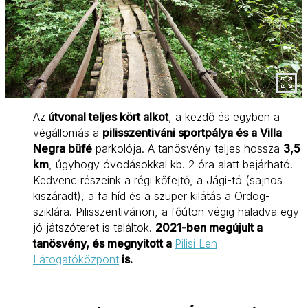
Az
útvonal teljes kört alkot
, a kezdő és egyben a
végállomás a
pilisszentiváni sportpálya és a Villa
Negra büfé
parkolója. A tanösvény teljes hossza
3,5
km
, úgyhogy óvodásokkal kb. 2 óra alatt bejárható.
Kedvenc részeink a régi kőfejtő, a Jági-tó (sajnos
kiszáradt), a fa híd és a szuper kilátás a Ördög-
sziklára. Pilisszentivánon, a főúton végig haladva egy
jó játszóteret is találtok.
2021-ben megújult a
tanösvény, és megnyitott a
Pilisi Len
Látogatóközpont
is.