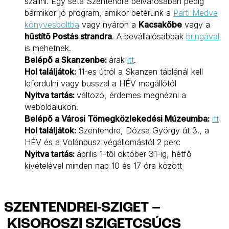
szállni. Egy séta Szentendre belvárosában pedig
bármikor jó program, amikor betérünk a
Parti Medve
könyvesboltba
vagy nyáron a
Kacsakőbe
vagy a
hűstítő Postás strandra
. A bevállalósabbak
bringával
is mehetnek.
Belépő a Skanzenbe:
árak
itt
.
Hol találjátok:
11-es útról a Skanzen táblánál kell
lefordulni vagy busszal a HÉV megállótól
Nyitva tartás:
változó, érdemes megnézni a
weboldalukon.
Belépő a Városi Tömegközlekedési Múzeumba:
itt
Hol találjátok:
Szentendre, Dózsa György út 3., a
HÉV és a Volánbusz végállomástól 2 perc
Nyitva tartás:
április 1-től október 31-ig, hétfő
kivételével minden nap 10 és 17 óra között
SZENTENDREI-SZIGET –
KISOROSZI SZIGETCSÚCS