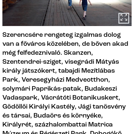
Szerencsére rengeteg izgalmas dolog
van a főváros közelében, de bőven akad
még felfedeznivaló. Skanzen,
Szentendrei-sziget, visegrádi Mátyás
király játszókert, tabajdi Mezítlábas
Park, Veresegyházi Medveotthon,
solymári Paprikás-patak, Budakeszi
Vadaspark, Vácrátóti Botanikuskert,
Gödöllői Királyi Kastély, Jági tanösvény
és társai, Budaörs és környéke,
Királyrét, százhalombattai Matrica
Múzeum és Régészeti Park, Dobogókő.