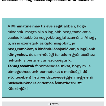
A
Minimatiné már tíz éve segít
abban, hogy
mindenki megtalálja a legjobb programokat a
család kisebb és nagyobb tagjai számára. Ahogy
ti, mi is szeretjük az
újdonságokat, jó
programokat, a kirándulásajánlókat, a legújabb
könyveket
, de a minőségi tartalom gyártásához
nekünk is pénzre van szükségünk.
Támogassátok
fennmaradásunkat, hogy mi is
támogathassunk benneteket a minőségi idő
eltöltésében! Heti rendszerességgel megjelenő
hírlevelünkre is érdemes feliratkozn
i
itt
!
Köszönjük!
HIRDETÉS