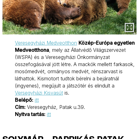
Veresegyházi Medveotthon
Közép-Európa egyetlen
Medveotthona
, mely az Állatvédő Világszervezet
(WSPA) és a Veresegyházi Önkormányzat
összefogásával jött létre. A mackók mellett farkasok,
mosómedvét, ormányos medvét, rénszarvast is
láthattok. Kismotort tudtok bérelni a bejáratnál
(ingyenes), megújult a játszótér és elindult a
Versegyházi Kisvasút
is.
Belépő:
itt
Cím:
Veresegyház, Patak u.39.
Nyitva tartás:
itt