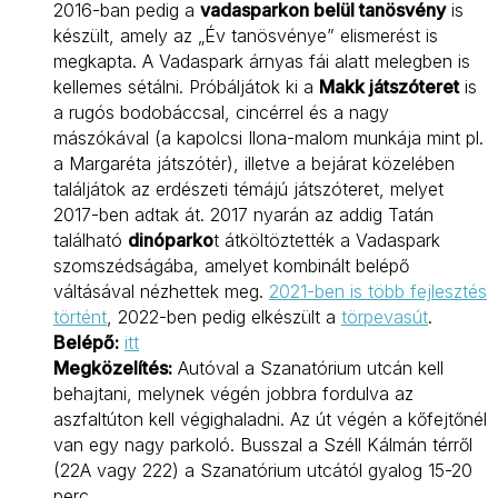
2016-ban pedig a
vadasparkon belül tanösvény
is
készült, amely az „Év tanösvénye” elismerést is
megkapta. A Vadaspark árnyas fái alatt melegben is
kellemes sétálni. Próbáljátok ki a
Makk játszóteret
is
a rugós bodobáccsal, cincérrel és a nagy
mászókával (a kapolcsi Ilona-malom munkája mint pl.
a Margaréta játszótér), illetve a bejárat közelében
találjátok az erdészeti témájú játszóteret, melyet
2017-ben adtak át. 2017 nyarán az addig Tatán
található
dinóparko
t átköltöztették a Vadaspark
szomszédságába, amelyet kombinált belépő
váltásával nézhettek meg.
2021-ben is több fejlesztés
történt
, 2022-ben pedig elkészült a
törpevasút
.
Belépő:
itt
Megközelítés:
Autóval a Szanatórium utcán kell
behajtani, melynek végén jobbra fordulva az
aszfaltúton kell végighaladni. Az út végén a kőfejtőnél
van egy nagy parkoló. Busszal a Széll Kálmán térről
(22A vagy 222) a Szanatórium utcától gyalog 15-20
perc.