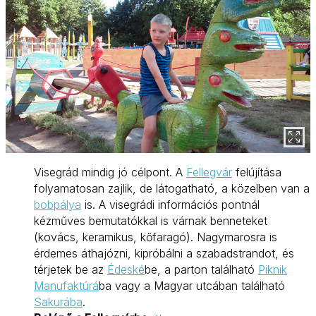
Visegrád mindig jó célpont. A
Fellegvár
felújítása
folyamatosan zajlik, de látogatható, a közelben van a
bobpálya
is. A visegrádi információs pontnál
kézműves bemutatókkal is várnak benneteket
(kovács, keramikus, kőfaragó). Nagymarosra is
érdemes áthajózni, kipróbálni a szabadstrandot, és
térjetek be az
Édeské
be, a parton található
Piknik
Manufaktúrá
ba vagy a Magyar utcában található
Sakurába
.