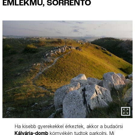
EMLÉKMŰ, SORRENTO
Ha kisebb gyerekekkel érkeztek, akkor a budaörsi
Kálvária-domb
környékén tudtok parkolni. Mi