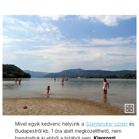
Mivel egyik kedvenc helyünk a
Szentendrei-sziget
és
Budapestről kb. 1 óra alatt megközelíthető, nem
hagyhattuk ki ebből a listából sem.
Kisoroszi