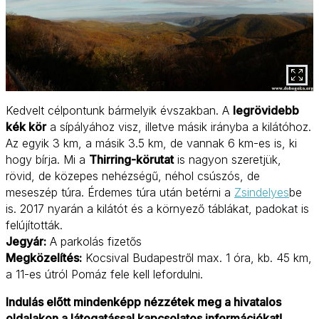
Kedvelt célpontunk bármelyik évszakban. A
legrövidebb
kék kör
a sípályához visz, illetve másik irányba a kilátóhoz.
Az egyik 3 km, a másik 3.5 km, de vannak 6 km-es is, ki
hogy bírja. Mi a
Thirring-körutat
is nagyon szeretjük,
rövid, de közepes nehézségű, néhol csúszós, de
meseszép túra. Érdemes túra után betérni a
Zsindelyes
be
is. 2017 nyarán a kilátót és a környező táblákat, padokat is
felújították.
Jegyár:
A parkolás fizetős
Megközelítés:
Kocsival Budapestről max. 1 óra, kb. 45 km,
a 11-es útról Pomáz fele kell lefordulni.
Indulás előtt mindenképp nézzétek meg a hivatalos
oldalakon a látogatással kapcsolatos információkat!