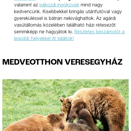
valamint az
pákozdi ingókövek
mind nagy
kedvencünk. Kisebbekkel bringás utánfutóval vagy
gyereküléssel is bátran nekivághattok. Az agárdi
vasútállomás közelében található házi rétesezőt
semmiképp ne hagyjátok ki.
Részletes beszámolót a
legjobb helyekkel itt találtok!
MEDVEOTTHON VERESEGYHÁZ