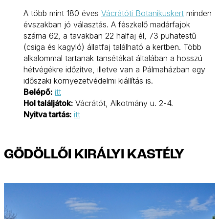
A több mint 180 éves
Vácrátóti Botanikuskert
minden
évszakban jó választás. A fészkelő madárfajok
száma 62, a tavakban 22 halfaj él, 73 puhatestű
(csiga és kagyló) állatfaj található a kertben. Több
alkalommal tartanak tansétákat általában a hosszú
hétvégékre időzítve, illetve van a Pálmaházban egy
időszaki környezetvédelmi kiállítás is.
Belépő:
itt
Hol találjátok:
Vácrátót, Alkotmány u. 2-4.
Nyitva tartás:
itt
GÖDÖLLŐI KIRÁLYI KASTÉLY