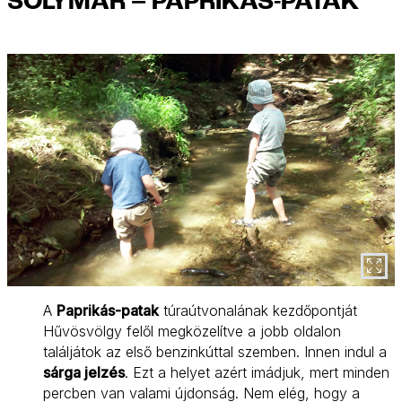
SOLYMÁR – PAPRIKÁS-PATAK
A
Paprikás-patak
túraútvonalának kezdőpontját
Hűvösvölgy felől megközelítve a jobb oldalon
találjátok az első benzinkúttal szemben. Innen indul a
sárga jelzés
. Ezt a helyet azért imádjuk, mert minden
percben van valami újdonság. Nem elég, hogy a