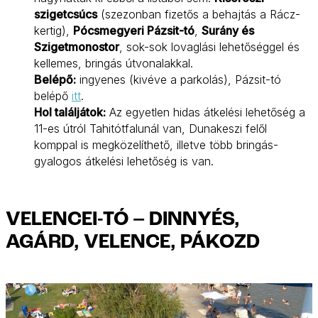
szigetcsúcs
(szezonban fizetős a behajtás a Rácz-
kertig),
Pócsmegyeri Pázsit-tó
,
Surány és
Szigetmonostor
, sok-sok lovaglási lehetőséggel és
kellemes, bringás útvonalakkal.
Belépő:
ingyenes (kivéve a parkolás), Pázsit-tó
belépő
itt
.
Hol találjátok:
Az egyetlen hidas átkelési lehetőség a
11-es útról Tahitótfalunál van, Dunakeszi felől
komppal is megközelíthető, illetve több bringás-
gyalogos átkelési lehetőség is van.
VELENCEI-TÓ – DINNYÉS,
AGÁRD, VELENCE, PÁKOZD