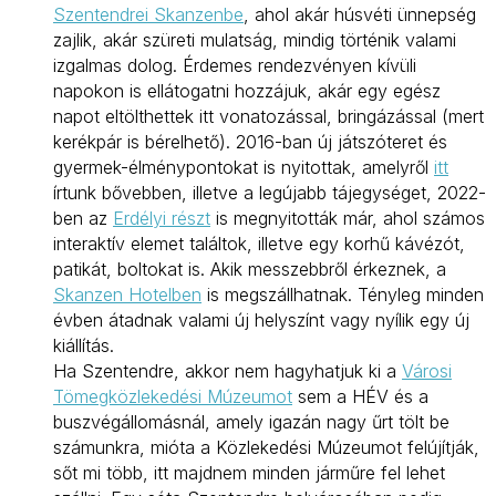
Szentendrei Skanzenbe
, ahol akár húsvéti ünnepség
zajlik, akár szüreti mulatság, mindig történik valami
izgalmas dolog. Érdemes rendezvényen kívüli
napokon is ellátogatni hozzájuk, akár egy egész
napot eltölthettek itt vonatozással, bringázással (mert
kerékpár is bérelhető). 2016-ban új játszóteret és
gyermek-élménypontokat is nyitottak, amelyről
itt
írtunk bővebben, illetve a legújabb tájegységet, 2022-
ben az
Erdélyi részt
is megnyitották már, ahol számos
interaktív elemet találtok, illetve egy korhű kávézót,
patikát, boltokat is. Akik messzebbről érkeznek, a
Skanzen Hotelben
is megszállhatnak. Tényleg minden
évben átadnak valami új helyszínt vagy nyílik egy új
kiállítás.
Ha Szentendre, akkor nem hagyhatjuk ki a
Városi
Tömegközlekedési Múzeumot
sem a HÉV és a
buszvégállomásnál, amely igazán nagy űrt tölt be
számunkra, mióta a Közlekedési Múzeumot felújítják,
sőt mi több, itt majdnem minden járműre fel lehet