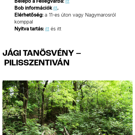
Belépő a Fellegvárba:
itt
Bob információk
itt
.
Elérhetőség:
a 11-es úton vagy Nagymarosról
komppal
Nyitva tartás:
itt
és itt
JÁGI TANÖSVÉNY –
PILISSZENTIVÁN