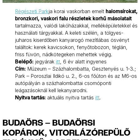
Régészeti Park
ja korai vaskorban emelt
halomsírokat,
bronzkori, vaskori falu részletek korhű másolatait
tartalmazza, valódi lakóházakkal, melléképületekkel és
használati tárgyakkal. A keleti szélén, a tölgyes-
juharos kiserdőben kanyarogó mezítlábas ösvényt
találtok: kerek kavicsokon, fenyőtobozon, téglán,
friss füvön, nádkötegeken mehettek végig.
Belépő:
jegyárak
itt
, 6 év alatt ingyenes
Cím:
Múzeum – Százhalombatta, Gesztenyés u. 1-3.;
Park – Poroszlai Ildikó u. 2., 6-os főúton és az M6-os
autópályán a százhalombattai csomóponti
leágazásoknál kell lekanyarodni.
Nyitva tartás:
aktuális nyitva tartás
itt
.
BUDAÖRS – BUDAÖRSI
KOPÁROK, VITORLÁZÓREPÜLŐ