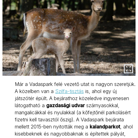
Már a Vadaspark felé vezető utat is nagyon szeretjük.
A közelben van a
Szilfa-tisztás
is, ahol egy új
játszótér épült. A bejárathoz közeledve ingyenesen
látogatható a
gazdasági udvar
szárnyasokkal,
mangalicákkal és nyulakkal (a kőfejtőnél parkolásért
fizetni kell tavasztól őszig). A Vadaspark bejárata
mellett 2015-ben nyitották meg a
kalandparkot
, ahol
kisebbeknek és nagyobbaknak is építettek pályát,