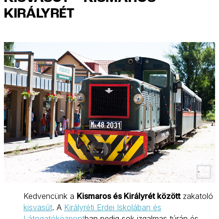
KIRÁLYRÉT
Kedvencünk a
Kismaros és Királyrét között
zakatoló
kisvasút
. A
Királyréti Erdei Iskolában és
Látogatóközpont
ban pedig sok izgalmas túrán és