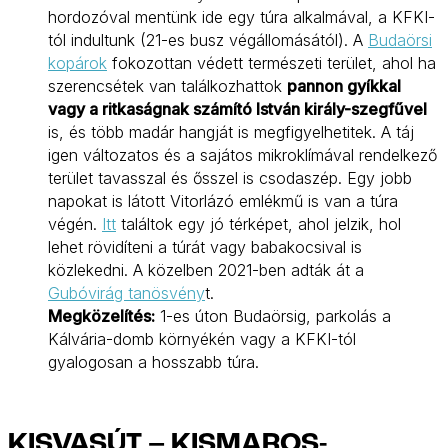
hordozóval mentünk ide egy túra alkalmával, a KFKI-
tól indultunk (21-es busz végállomásától). A
Budaörsi
kopárok
fokozottan védett természeti terület, ahol ha
szerencsétek van találkozhattok
pannon gyíkkal
vagy a ritkaságnak számító István király-szegfűvel
is, és több madár hangját is megfigyelhetitek. A táj
igen változatos és a sajátos mikroklímával rendelkező
terület tavasszal és ősszel is csodaszép. Egy jobb
napokat is látott Vitorlázó emlékmű is van a túra
végén.
Itt
találtok egy jó térképet, ahol jelzik, hol
lehet rövidíteni a túrát vagy babakocsival is
közlekedni. A közelben 2021-ben adták át a
Gubóvirág tanösvény
t.
Megközelítés:
1-es úton Budaörsig, parkolás a
Kálvária-domb környékén vagy a KFKI-tól
gyalogosan a hosszabb túra.
KISVASÚT – KISMAROS-