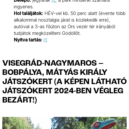
Belépő:
jegyárak
itt
, a park mindenki számára
ingyenes.
Hol találjátok:
HÉV-vel kb. 50 perc alatt (évente több
alkalommal nosztalgia járat is közlekedik erre),
autóval a 3-as főúton az Örs vezér tér irányából
tudjátok megközelíteni Gödöllőt.
Nyitva tartás:
itt
VISEGRÁD-NAGYMAROS –
BOBPÁLYA, MÁTYÁS KIRÁLY
JÁTSZÓKERT (A KÉPEN LÁTHATÓ
JÁTSZÓKERT 2024-BEN VÉGLEG
BEZÁRT!)