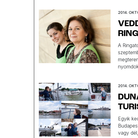
még ninc
hétvégén
2014. OKT
VEDD
RIN
A Ringat
szeptembe
megterem
nyomdoka
Beszélge
személyes
2014. OKTÓ
ölelés” 
DUN
TUR
Egyik ke
Budapest
vagy dél