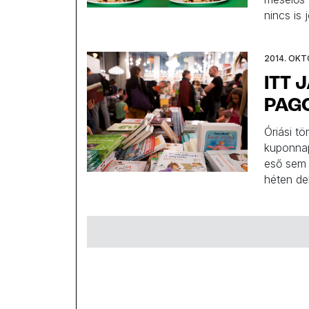
nincs is 
fűszerek
megenni.
2014. OKT
az egész
ITT 
PAG
Óriási tö
kuponnap
eső sem 
héten de
út 5-be.
visszaté