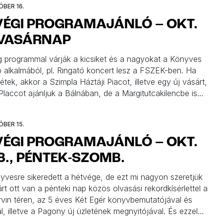
ÓBER 16.
VÉGI PROGRAMAJÁNLÓ – OKT.
 VASÁRNAP
 programmal várják a kicsiket és a nagyokat a Könyves
 alkalmából, pl. Ringató koncert lesz a FSZEK-ben. Ha
tek, akkor a Szimpla Háztáji Piacot, illetve egy új vásárt,
Placcot ajánljuk a Bálnában, de a Margitutcakilencbe is
ó betérni. Az Akvárium és a BJC koncertekkel készül, a
ár jól bevált […]
ÓBER 15.
VÉGI PROGRAMAJÁNLÓ – OKT.
8., PÉNTEK-SZOMB.
nyvesre sikeredett a hétvége, de ezt mi nagyon szeretjük
rt ott van a pénteki nap közös olvasási rekordkísérlettel a
vin téren, az 5 éves Két Egér könyvbemutatójával és
sal, illetve a Pagony új üzletének megnyitójával. És ezzel