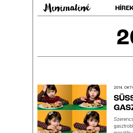
HÍRE
2
2014. OKT
SÜS
GAS
Szerencs
gasztrob
mesélős-