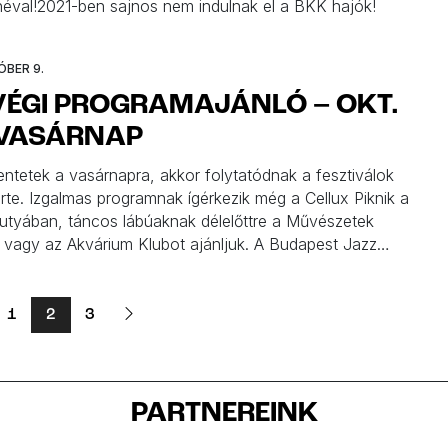
néval!2021-ben sajnos nem indulnak el a BKK hajók!
ÓBER 9.
VÉGI PROGRAMAJÁNLÓ – OKT.
 VASÁRNAP
entetek a vasárnapra, akkor folytatódnak a fesztiválok
rte. Izgalmas programnak ígérkezik még a Cellux Piknik a
utyában, táncos lábúaknak délelőttre a Művészetek
t vagy az Akvárium Klubot ajánljuk. A Budapest Jazz
a Bazsó és Borka című előadást nézhetitek meg. Az
hogy mi vasárnap a Rutkai Bori Bandával zárjuk majd ezt
1
2
3
PARTNEREINK