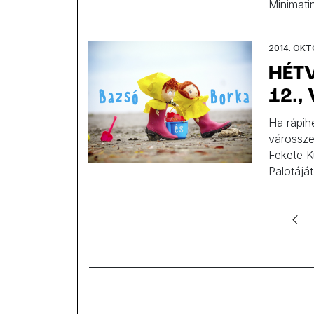
Minimati
2014. OKT
HÉT
12.,
Ha rápih
várossze
Fekete K
Palotájá
Clubban 
biztos, 
az […]