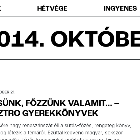
K
HÉTVÉGE
INGYENES
014. OKTÓB
ÓBER 21.
SÜNK, FŐZZÜNK VALAMIT… –
ZTRO GYEREKKÖNYVEK
ére nagy reneszánszát éli a sütés-főzés, rengeteg könyv,
log létezik a témáról. Ezúttal kedvenc magyar, sokszor
verselős, főzős könyveinket gyűjtöttük össze, hiszen