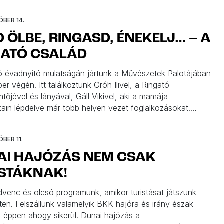
s vége… Szombaton Az Olvasás Éjszakája, illetve egész
 az Országos Könyvtári Napok várnak […]
ÓBER 14.
 ÖLBE, RINGASD, ÉNEKELJ… – A
GATÓ CSALÁD
ó évadnyitó mulatságán jártunk a Művészetek Palotájában
r végén. Itt találkoztunk Gróh Ilivel, a Ringató
tőjével és lányával, Gáll Vikivel, aki a mamája
in lépdelve már több helyen vezet foglalkozásokat.
ttünk velük a kezdetekről, a Ringató családról és
 történeteikről, példaképeikről. „Mese, vers, éneklés és
BER 11.
minden napra!
AI HAJÓZÁS NEM CSAK
ISTÁKNAK!
dvenc és olcsó programunk, amikor turistásat játszunk
en. Felszállunk valamelyik BKK hajóra és irány észak
, éppen ahogy sikerül. Dunai hajózás a