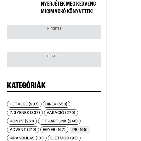
NYERJÉTEK MEG KEDVENC
MICIMACKÓ KÖNYVETEK!
HIRDETÉS
HIRDETÉS
KATEGÓRIÁK
HÉTVÉGE (987)
HÍREK (550)
INGYENES (337)
VAKÁCIÓ (270)
KÖNYV (261)
ITT JÁRTUNK (246)
ADVENT (219)
EGYÉB (167)
PR (165)
KIRÁNDULÁS (101)
ÉLETMÓD (93)