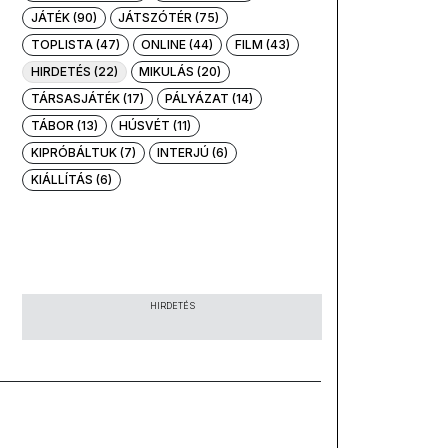
JÁTÉK (90)
JÁTSZÓTÉR (75)
TOPLISTA (47)
ONLINE (44)
FILM (43)
HIRDETÉS (22)
MIKULÁS (20)
TÁRSASJÁTÉK (17)
PÁLYÁZAT (14)
TÁBOR (13)
HÚSVÉT (11)
KIPRÓBÁLTUK (7)
INTERJÚ (6)
KIÁLLÍTÁS (6)
HIRDETÉS