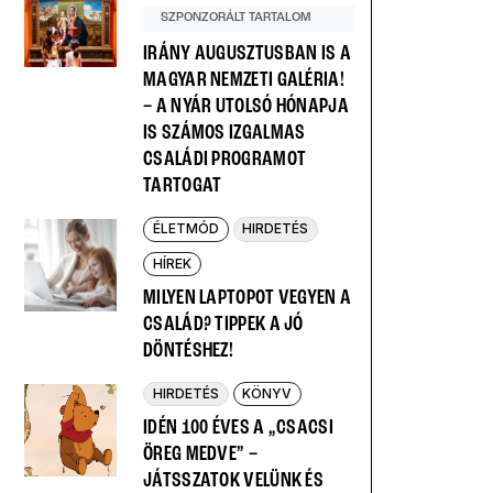
SZPONZORÁLT TARTALOM
IRÁNY AUGUSZTUSBAN IS A
MAGYAR NEMZETI GALÉRIA!
– A NYÁR UTOLSÓ HÓNAPJA
IS SZÁMOS IZGALMAS
CSALÁDI PROGRAMOT
TARTOGAT
ÉLETMÓD
HIRDETÉS
HÍREK
MILYEN LAPTOPOT VEGYEN A
CSALÁD? TIPPEK A JÓ
DÖNTÉSHEZ!
HIRDETÉS
KÖNYV
IDÉN 100 ÉVES A „CSACSI
ÖREG MEDVE” –
JÁTSSZATOK VELÜNK ÉS