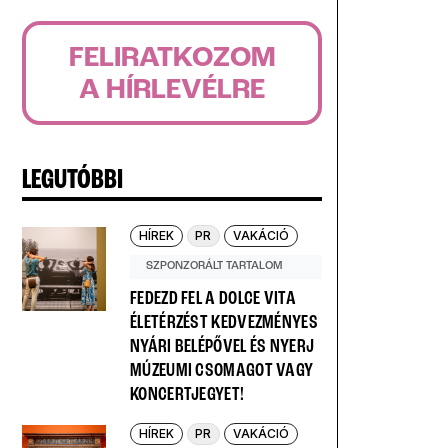
FELIRATKOZOM
A HÍRLEVÉLRE
LEGUTÓBBI
HÍREK
PR
VAKÁCIÓ
SZPONZORÁLT TARTALOM
FEDEZD FEL A DOLCE VITA
ÉLETÉRZÉST KEDVEZMÉNYES
NYÁRI BELÉPŐVEL ÉS NYERJ
MÚZEUMI CSOMAGOT VAGY
KONCERTJEGYET!
HÍREK
PR
VAKÁCIÓ