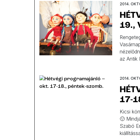
2014. OKT
HÉT
19.,
Rengeteg
Vasárnap
nézelődné
az Antik 
mindig j
Müpa a m
2014. OKT
HÉT
17-1
Kicsi kö
🙂 Mindjá
Szabó Er
kiállítás