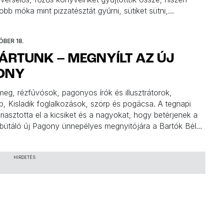
jobb móka mint pizzatésztát gyúrni, sütiket sütni,
et szagolgatni, és utána a finomságokat közösen
 Ha esetleg nehéz rávenni a gyerekeket az evésre vagy
ÓBER 18.
ségesebb ételekre, akkor is van pár […]
JÁRTUNK – MEGNYÍLT AZ ÚJ
ONY
meg, rézfúvósok, pagonyos írók és illusztrátorok,
, Kisladik foglalkozások, szörp és pogácsa. A tegnapi
riasztotta el a kicsiket és a nagyokat, hogy betérjenek a
bütáló új Pagony ünnepélyes megnyitójára a Bartók Béla
 Mi is ott jártunk, de nyugisabb napokon még szívesen
rünk majd ide. Nézegessetek képeket, ilyen lett az […]
HIRDETÉS