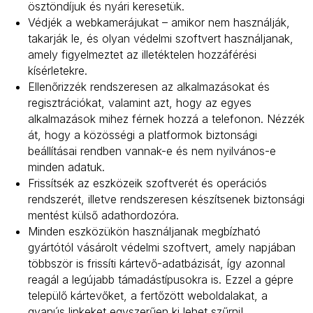
ösztöndíjuk és nyári keresetük.
Védjék a webkamerájukat – amikor nem használják,
takarják le, és olyan védelmi szoftvert használjanak,
amely figyelmeztet az illetéktelen hozzáférési
kísérletekre.
Ellenőrizzék rendszeresen az alkalmazásokat és
regisztrációkat, valamint azt, hogy az egyes
alkalmazások mihez férnek hozzá a telefonon. Nézzék
át, hogy a közösségi a platformok biztonsági
beállításai rendben vannak-e és nem nyilvános-e
minden adatuk.
Frissítsék az eszközeik szoftverét és operációs
rendszerét, illetve rendszeresen készítsenek biztonsági
mentést külső adathordozóra.
Minden eszközükön használjanak megbízható
gyártótól vásárolt védelmi szoftvert, amely napjában
többször is frissíti kártevő-adatbázisát, így azonnal
reagál a legújabb támadástípusokra is. Ezzel a gépre
települő kártevőket, a fertőzött weboldalakat, a
gyanús linkeket egyszerűen ki lehet szűrni!