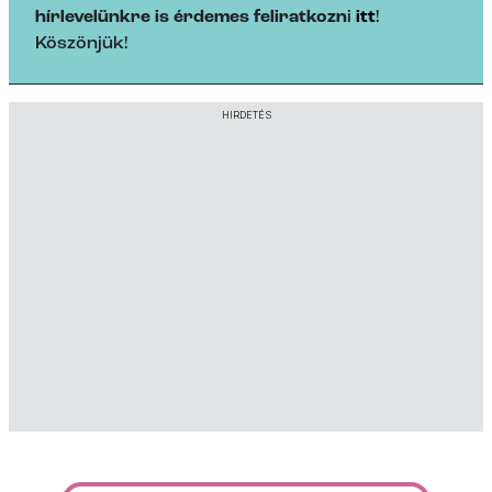
hírlevelünkre is érdemes feliratkozn
i
itt
!
Köszönjük!
HIRDETÉS