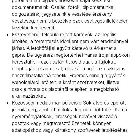
pótolhatatlan digitális értékek a saját készítésű
dokumentumaink. Családi fotók, diplomamunka,
dolgozataink, jegyzeteink elvesztése érzékeny
veszteség, nem is beszélve ezek esetleges illetéktelen
kezekbe kerüléséről.
Észrevétlenül települő rejtett kártevők: az illegális
letöltés, a torrentezés időnként nem várt eredménnyel
járhat. A letöltőfájllal együtt kártevő is érkezhet a
gépre. De ugyanez megtörténhet hamis trójai appokon
keresztül is – ezek aztán titkosíthatják a fájlokat,
ellophatják az adatokat, de akár magát az eszközt is
használhatatlanná tehetik. Érdemes mindig a gyártók
weboldaláról letölteni a kívánt szoftvereket, illetve
csak a hivatalos piactérről telepíteni a megbízható
alkalmazásokat.
Közösségi médiás manipulációk: Sok átverés épp ott
jelenik meg, ahol a fiatalok a legtöbb időt töltik. Kamu
nyereményjátékok, hírességek nevével visszaélő
posztok vagy megtévesztő üzenetek könnyen
adatlopáshoz vagy kártékony szoftverek letöltéséhez