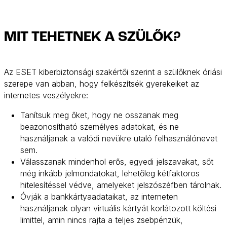
MIT TEHETNEK A SZÜLŐK?
Az ESET kiberbiztonsági szakértői szerint a szülőknek óriási
szerepe van abban, hogy felkészítsék gyerekeiket az
internetes veszélyekre:
Tanítsuk meg őket, hogy ne osszanak meg
beazonosítható személyes adatokat, és ne
használjanak a valódi nevükre utaló felhasználónevet
sem.
Válasszanak mindenhol erős, egyedi jelszavakat, sőt
még inkább jelmondatokat, lehetőleg kétfaktoros
hitelesítéssel védve, amelyeket jelszószéfben tárolnak.
Óvják a bankkártyaadataikat, az interneten
használjanak olyan virtuális kártyát korlátozott költési
limittel, amin nincs rajta a teljes zsebpénzük,