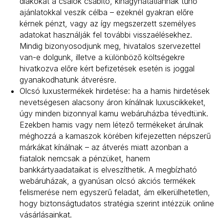
diákokat a csalók csábító, kihagyhatatlannak tűnő
ajánlatokkal veszik célba – ezeknél gyakran előre
kérnek pénzt, vagy az így megszerzett személyes
adatokat használják fel további visszaélésekhez.
Mindig bizonyosodjunk meg, hivatalos szervezettel
van-e dolgunk, illetve a különböző költségekre
hivatkozva előre kért befizetések esetén is joggal
gyanakodhatunk átverésre.
Olcsó luxustermékek hirdetése: ha a hamis hirdetések
nevetségesen alacsony áron kínálnak luxuscikkeket,
úgy minden bizonnyal kamu webáruházba tévedtünk.
Ezekben hamis vagy nem létező termékeket árulnak
méghozzá a kamaszok körében kifejezetten népszerű
márkákat kínálnak – az átverés miatt azonban a
fiatalok nemcsak a pénzüket, hanem
bankkártyaadataikat is elveszíthetik. A megbízható
webáruházak, a gyanúsan olcsó akciós termékek
felismerése nem egyszerű feladat, ám elkerülhetetlen,
hogy biztonságtudatos stratégia szerint intézzük online
vásárlásainkat.