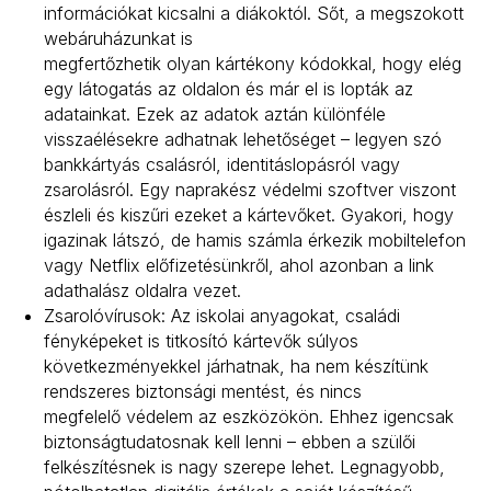
információkat kicsalni a diákoktól. Sőt, a megszokott
webáruházunkat is
megfertőzhetik olyan kártékony kódokkal, hogy elég
egy látogatás az oldalon és már el is lopták az
adatainkat. Ezek az adatok aztán különféle
visszaélésekre adhatnak lehetőséget – legyen szó
bankkártyás csalásról, identitáslopásról vagy
zsarolásról. Egy naprakész védelmi szoftver viszont
észleli és kiszűri ezeket a kártevőket. Gyakori, hogy
igazinak látszó, de hamis számla érkezik mobiltelefon
vagy Netflix előfizetésünkről, ahol azonban a link
adathalász oldalra vezet.
Zsarolóvírusok: Az iskolai anyagokat, családi
fényképeket is titkosító kártevők súlyos
következményekkel járhatnak, ha nem készítünk
rendszeres biztonsági mentést, és nincs
megfelelő védelem az eszközökön. Ehhez igencsak
biztonságtudatosnak kell lenni – ebben a szülői
felkészítésnek is nagy szerepe lehet. Legnagyobb,