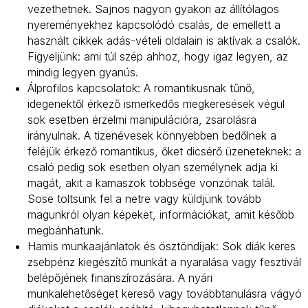
vezethetnek. Sajnos nagyon gyakori az állítólagos
nyereményekhez kapcsolódó csalás, de emellett a
használt cikkek adás-vételi oldalain is aktívak a csalók.
Figyeljünk: ami túl szép ahhoz, hogy igaz legyen, az
mindig legyen gyanús.
Álprofilos kapcsolatok: A romantikusnak tűnő,
idegenektől érkező ismerkedős megkeresések végül
sok esetben érzelmi manipulációra, zsarolásra
irányulnak. A tizenévesek könnyebben bedőlnek a
feléjük érkező romantikus, őket dicsérő üzeneteknek: a
csaló pedig sok esetben olyan személynek adja ki
magát, akit a kamaszok többsége vonzónak talál.
Sose töltsünk fel a netre vagy küldjünk tovább
magunkról olyan képeket, információkat, amit később
megbánhatunk.
Hamis munkaajánlatok és ösztöndíjak: Sok diák keres
zsebpénz kiegészítő munkát a nyaralása vagy fesztivál
belépőjének finanszírozására. A nyári
munkalehetőséget kereső vagy továbbtanulásra vágyó