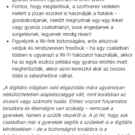
Fontos, hogy megtanítsuk, a szoftveres védelem
mellett a józan eszüket is használják a fiatalok –
gondolkodjanak, mielőtt megnyitnak egy-egy linket
vagy gyanús csatolmányt, sose engedjenek a
sürgetésnek, legyenek mindig résen!
Figyeljünk a Wi-fink biztonságára, erős jelszóval
védjük és rendszeresen frissítsük – ha egy családban
többen is ugyanazt a Wi-Fi hálózatot használják, akkor
ha az egyik eszköz például egy gyanús letöltés miatt
megfertőződik, akkor azon keresztül akár az összes
többi is sebezhetővé válhat.
„
A digitális világban való eligazodás mára ugyanolyan
nélkülözhetetlen alapkészséggé vált, mint korábban az
olvasni vagy számolni tudás. Ehhez viszont folyamatos
tanulásra és éberségre van szükség – nemcsak a
gyerekek, hanem a szülők részéről is. A jó hír, hogy sok
családban már a gyerekek segítik a szüleiket is a digitális
kérdésekben – de a biztonságról továbbra is a