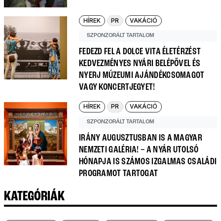
HÍREK
PR
VAKÁCIÓ
SZPONZORÁLT TARTALOM
FEDEZD FEL A DOLCE VITA ÉLETÉRZÉST
KEDVEZMÉNYES NYÁRI BELÉPŐVEL ÉS
NYERJ MÚZEUMI AJÁNDÉKCSOMAGOT
VAGY KONCERTJEGYET!
HÍREK
PR
VAKÁCIÓ
SZPONZORÁLT TARTALOM
IRÁNY AUGUSZTUSBAN IS A MAGYAR
NEMZETI GALÉRIA! – A NYÁR UTOLSÓ
HÓNAPJA IS SZÁMOS IZGALMAS CSALÁDI
PROGRAMOT TARTOGAT
KATEGÓRIÁK