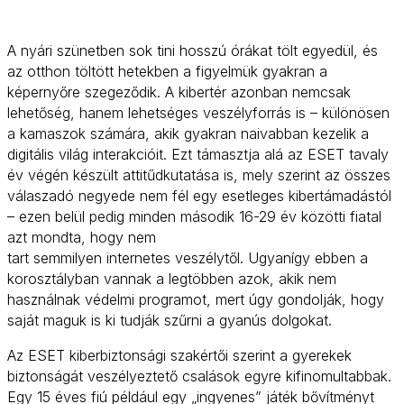
A nyári szünetben sok tini hosszú órákat tölt egyedül, és
az otthon töltött hetekben a figyelmük gyakran a
képernyőre szegeződik. A kibertér azonban nemcsak
lehetőség, hanem lehetséges veszélyforrás is – különösen
a kamaszok számára, akik gyakran naivabban kezelik a
digitális világ interakcióit. Ezt támasztja alá az ESET tavaly
év végén készült attitűdkutatása is, mely szerint az összes
válaszadó negyede nem fél egy esetleges kibertámadástól
– ezen belül pedig minden második 16-29 év közötti fiatal
azt mondta, hogy nem
tart semmilyen internetes veszélytől. Ugyanígy ebben a
korosztályban vannak a legtöbben azok, akik nem
használnak védelmi programot, mert úgy gondolják, hogy
saját maguk is ki tudják szűrni a gyanús dolgokat.
Az ESET kiberbiztonsági szakértői szerint a gyerekek
biztonságát veszélyeztető csalások egyre kifinomultabbak.
Egy 15 éves fiú például egy „ingyenes” játék bővítményt