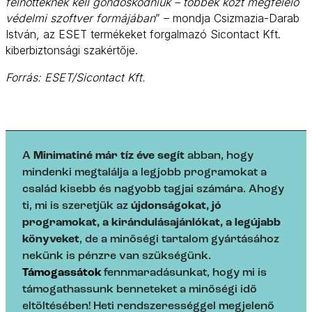
felnőtteknek kell gondoskodniuk – többek közt megfelelő
védelmi szoftver formájában
” – mondja Csizmazia-Darab
István, az ESET termékeket forgalmazó Sicontact Kft.
kiberbiztonsági szakértője.
Forrás: ESET/Sicontact Kft.
A
Minimatiné már tíz éve segít
abban, hogy
mindenki megtalálja a legjobb programokat a
család kisebb és nagyobb tagjai számára. Ahogy
ti, mi is szeretjük az
újdonságokat, jó
programokat, a kirándulásajánlókat, a legújabb
könyveket
, de a minőségi tartalom gyártásához
nekünk is pénzre van szükségünk.
Támogassátok
fennmaradásunkat, hogy mi is
támogathassunk benneteket a minőségi idő
eltöltésében! Heti rendszerességgel megjelenő