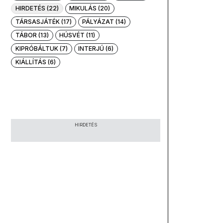
HIRDETÉS (22)
MIKULÁS (20)
TÁRSASJÁTÉK (17)
PÁLYÁZAT (14)
TÁBOR (13)
HÚSVÉT (11)
KIPRÓBÁLTUK (7)
INTERJÚ (6)
KIÁLLÍTÁS (6)
HIRDETÉS