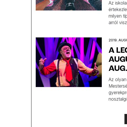
Az iskola
értekezle
milyen t
arról vi
megfelel
valamily
2019. AUG
mielőtt 
A L
AUGU
AUG.
Az olyan
Mestersé
gyerekpr
nosztalg
Balatonon
programo