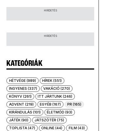
HIRDETÉS
HIRDETÉS
KATEGÓRIÁK
HÉTVÉGE (989)
HÍREK (551)
INGYENES (337)
VAKÁCIÓ (270)
KÖNYV (261)
ITT JÁRTUNK (246)
ADVENT (219)
EGYÉB (167)
PR (165)
KIRÁNDULÁS (101)
ÉLETMÓD (93)
JÁTÉK (90)
JÁTSZÓTÉR (75)
TOPLISTA (47)
ONLINE (44)
FILM (43)