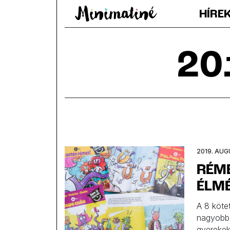
HÍRE
20
2019. AUG
RÉME
ÉLM
A 8 köte
nagyobb 
gyerekek