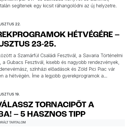
alán segítenek egy kicsit ráhangolódni az új helyzetre.
USZTUS 22.
REKPROGRAMOK HÉTVÉGÉRE –
SZTUS 23-25.
özött a Szamárfül Családi Fesztivál, a Savaria Történelmi
, a Gubacs Fesztivál, kisebb és nagyobb rendezvények,
 denevérnász, színházi előadások és Zöld Pici Piac vár
en a hétvégén. Íme a legjobb gyerekprogramok a
né válogatásában.
USZTUS 19.
VÁLASSZ TORNACIPŐT A
BA! – 5 HASZNOS TIPP
RÁLT TARTALOM