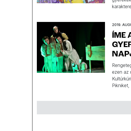
karaktere
2019. AUG
ÍME 
GYE
NAP
Rengeteg
ezen az 
Kultúrkú
Pikniket,
ajánlunk
vakációt 