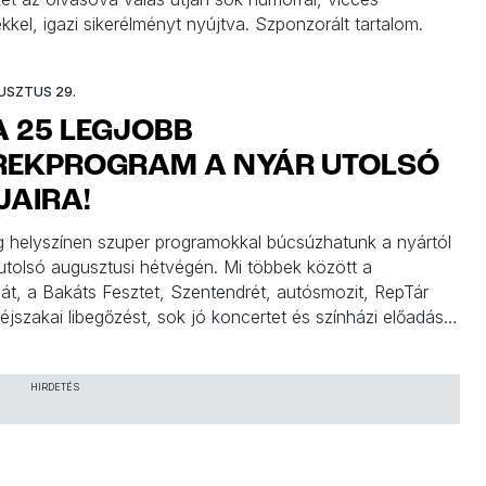
kkel, igazi sikerélményt nyújtva. Szponzorált tartalom.
USZTUS 29.
A 25 LEGJOBB
REKPROGRAM A NYÁR UTOLSÓ
JAIRA!
 helyszínen szuper programokkal búcsúzhatunk a nyártól
utolsó augusztusi hétvégén. Mi többek között a
riát, a Bakáts Fesztet, Szentendrét, autósmozit, RepTár
 éjszakai libegőzést, sok jó koncertet és színházi előadást
 nektek. Íme a legjobb gyerekprogramok, amivel érdemes a
zárni!
HIRDETÉS