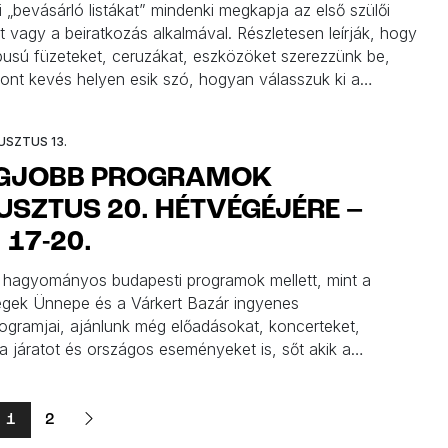
i „bevásárló listákat” mindenki megkapja az első szülői
t vagy a beiratkozás alkalmával. Részletesen leírják, hogy
ípusú füzeteket, ceruzákat, eszközöket szerezzünk be,
szont kevés helyen esik szó, hogyan válasszuk ki a
ő tornacipőt. Mivel minden nap kötelező a sulikban
en mozgás óra, nagyon fontos, hogy körbejárjuk a témát,
USZTUS 13.
ténylegesen választunk. Ehhez […]
EGJOBB PROGRAMOK
SZTUS 20. HÉTVÉGÉJÉRE –
 17-20.
 hagyományos budapesti programok mellett, mint a
gek Ünnepe és a Várkert Bazár ingyenes
ogramjai, ajánlunk még előadásokat, koncerteket,
ia járatot és országos eseményeket is, sőt akik a
 töltik ezeket a napokat, ők is megtalálják a legjobb
kat. Íme augusztus 20. legjobb programjai!
1
2