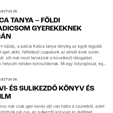
USZTUS 29.
CA TANYA – FÖLDI
ADICSOM GYEREKEKNEK
CÁN
m túlzás, a patcai Katica tanya tényleg az egyik legjobb
l igen aktív, felfedező csapatunk az elmúlt évek során
lt, sőt már most tervezzük a következő látogatást.
s helyszín minden korosztálynak. Mi egy totyogóssal, egy
 és egy iskolással próbáltuk ki az attrakciókat, de mi
 is remekül szórakoztunk.
USZTUS 26.
VI- ÉS SULIKEZDŐ KÖNYV ÉS
ILM
jnos már csak igen kevés idő van hátra a szünetből, ezért
jtöttünk pár ovi- és sulikezdő könyvet és diafilmet,