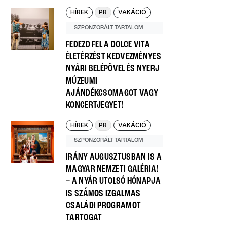
HÍREK
PR
VAKÁCIÓ
SZPONZORÁLT TARTALOM
FEDEZD FEL A DOLCE VITA
ÉLETÉRZÉST KEDVEZMÉNYES
NYÁRI BELÉPŐVEL ÉS NYERJ
MÚZEUMI
AJÁNDÉKCSOMAGOT VAGY
KONCERTJEGYET!
HÍREK
PR
VAKÁCIÓ
SZPONZORÁLT TARTALOM
IRÁNY AUGUSZTUSBAN IS A
MAGYAR NEMZETI GALÉRIA!
– A NYÁR UTOLSÓ HÓNAPJA
IS SZÁMOS IZGALMAS
CSALÁDI PROGRAMOT
TARTOGAT