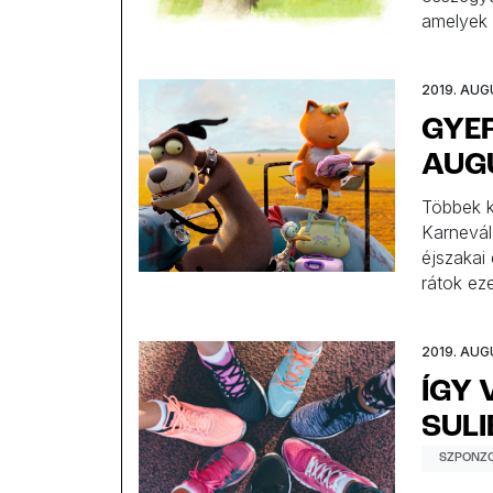
amelyek t
2019. AUG
GYE
AUGU
Többek k
Karnevál
éjszakai
rátok ez
Minimati
2019. AUG
ÍGY 
SULI
SZPONZO