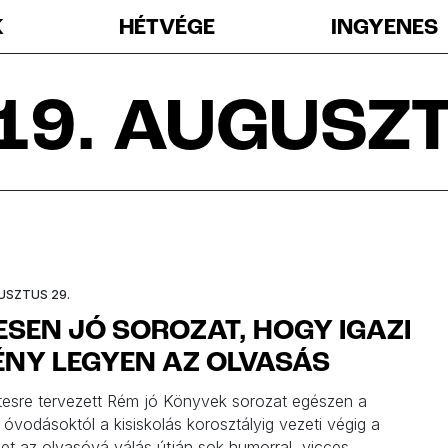
K
HÉTVÉGE
INGYENES
19. AUGUSZ
USZTUS 29.
SEN JÓ SOROZAT, HOGY IGAZI
ÉNY LEGYEN AZ OLVASÁS
tesre tervezett Rém jó Könyvek sorozat egészen a
óvodásoktól a kisiskolás korosztályig vezeti végig a
et az olvasóvá válás útján sok humorral, vicces