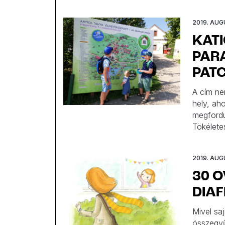
2019. AUG
KATI
PAR
PAT
A cím ne
hely, aho
megfordu
Tökélete
óvodással
felnőttek
2019. AUG
30 O
DIAF
Mivel sa
összegyű