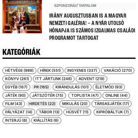
SZPONZORÁLT TARTALOM
IRÁNY AUGUSZTUSBAN IS A MAGYAR
NEMZETI GALÉRIA! – A NYÁR UTOLSÓ
HÓNAPJA IS SZÁMOS IZGALMAS CSALÁDI
PROGRAMOT TARTOGAT
KATEGÓRIÁK
HÉTVÉGE (989)
HÍREK (551)
INGYENES (337)
VAKÁCIÓ (270)
KÖNYV (261)
ITT JÁRTUNK (246)
ADVENT (219)
EGYÉB (167)
PR (165)
KIRÁNDULÁS (101)
ÉLETMÓD (93)
JÁTÉK (90)
JÁTSZÓTÉR (75)
TOPLISTA (47)
ONLINE (44)
FILM (43)
HIRDETÉS (22)
MIKULÁS (20)
TÁRSASJÁTÉK (17)
PÁLYÁZAT (14)
TÁBOR (13)
HÚSVÉT (11)
KIPRÓBÁLTUK (7)
INTERJÚ (6)
KIÁLLÍTÁS (6)