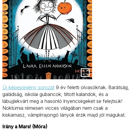
Új képesregény sorozat
9 év feletti olvasóknak. Barátság,
galádság, iskolai gubancok, tiltott kalandok, és a
lábujjlekvárt meg a hasonló ínyencségeket se felejtsük!
Noktürnia rémesen vicces világában nem csak a
kiskamasz, vámpírrajongó lányok érzik majd jól magukat.
Irány a Mars! (Móra)