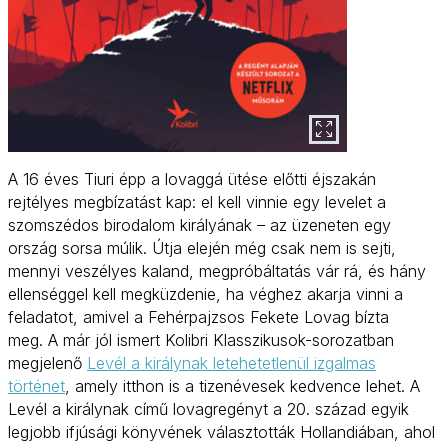
A 16 éves Tiuri épp a lovaggá ütése előtti éjszakán
rejtélyes megbízatást kap: el kell vinnie egy levelet a
szomszédos birodalom királyának – az üzeneten egy
ország sorsa múlik. Útja elején még csak nem is sejti,
mennyi veszélyes kaland, megpróbáltatás vár rá, és hány
ellenséggel kell megküzdenie, ha véghez akarja vinni a
feladatot, amivel a Fehérpajzsos Fekete Lovag bízta
meg. A már jól ismert Kolibri Klasszikusok-sorozatban
megjelenő
Levél a királynak letehetetlenül izgalmas
történet
, amely itthon is a tizenévesek kedvence lehet. A
Levél a királynak című lovagregényt a 20. század egyik
legjobb ifjúsági könyvének választották Hollandiában, ahol