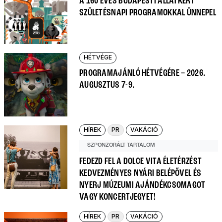
A 160 ÉVES BUDAPESTI ÁLLATKERT
SZÜLETÉSNAPI PROGRAMOKKAL ÜNNEPEL
HÉTVÉGE
PROGRAMAJÁNLÓ HÉTVÉGÉRE – 2026.
AUGUSZTUS 7-9.
HÍREK
PR
VAKÁCIÓ
SZPONZORÁLT TARTALOM
FEDEZD FEL A DOLCE VITA ÉLETÉRZÉST
KEDVEZMÉNYES NYÁRI BELÉPŐVEL ÉS
NYERJ MÚZEUMI AJÁNDÉKCSOMAGOT
VAGY KONCERTJEGYET!
HÍREK
PR
VAKÁCIÓ