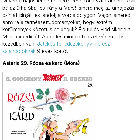
Milyen űrhajós lenne belőled? Vedd föl a szkafandert, szállj
be az űrhajóba, és irány a Mars! Ismerd meg az űrhajózás
csínját-bínját, és landolj a vörös bolygón! Vajon ismered
annyira a természettudományokat, hogy extrém
körülmények között is boldogulj? Éld túl és vidd sikerre a
Mars-expedíciót! A döntés minden fejezet végén a te
kezedben van.
Játékos felfedezőkönyv merész
kalandoroknak
9 éves kortól.
Asterix 29. Rózsa és kard (Móra)