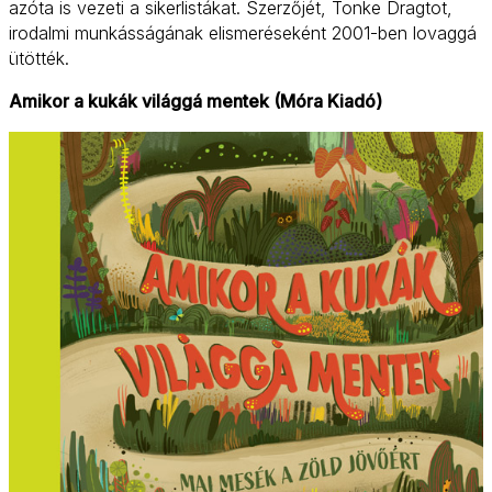
azóta is vezeti a sikerlistákat. Szerzőjét, Tonke Dragtot,
irodalmi munkásságának elismeréseként 2001-ben lovaggá
ütötték.
Amikor a kukák világgá mentek (Móra Kiadó)