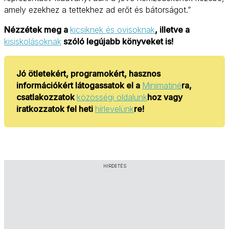
amely ezekhez a tettekhez ad erőt és bátorságot.”
Nézzétek meg a
kicsiknek és ovisoknak
, illetve a
kisiskolásoknak
szóló legújabb könyveket is!
Jó ötletekért, programokért, hasznos
információkért látogassatok el a
Minimatiné
ra,
csatlakozzatok
közösségi oldalunk
hoz vagy
iratkozzatok fel heti
hírlevelünk
re!
HIRDETÉS