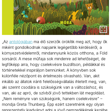
„Az
antológiában
ma élő szerzők örökítik meg azt, hogy ők
miként gondolkodnak napjaink legégetőbb kérdéséről, a
környezetvédelemről, mindannyiunk közös otthona, a Föld
sorsáról. A mese műfaja sok mindenre ad lehetőséget, de
legfőképp arra, hogy cselekvésre buzdítson, példákkal és
történetekkel inspiráljon bennünket. A könyvben sok
különféle nézőpont és értelmezés olvasható. Van, akit
inkább az állatok iránti felelősségvállalás ihletett meg, van,
aki szerint csodára is szükségünk van a változáshoz, és
van, aki az apró, de szívből jövő tettekben lát megoldást.
„Nem reményre van szükségünk, hanem cselekvésre” –
mondja Greta Thunberg. Épp ezért szeretnénk egy olyan
reprezentatív kiadványt adni a jövő nemzedékének kezébe,