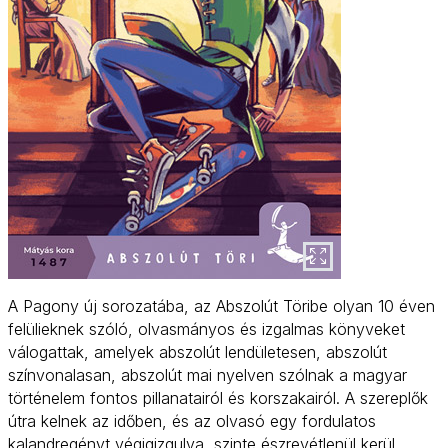
A Pagony új sorozatába, az Abszolút Töribe olyan 10 éven
felülieknek szóló, olvasmányos és izgalmas könyveket
válogattak, amelyek abszolút lendületesen, abszolút
színvonalasan, abszolút mai nyelven szólnak a magyar
történelem fontos pillanatairól és korszakairól. A szereplők
útra kelnek az időben, és az olvasó egy fordulatos
kalandregényt végigizgulva, szinte észrevétlenül kerül