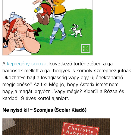
A
képregény sorozat
következő történetében a gall
harcosok mellett a gall hölgyek is komoly szerephez jutnak.
Okozhat-e bajt a lovagiasság vagy egy új énektanárnő
megjelenése? Az fix! Még jó, hogy Asterix ismét nem
hagyja magát legyőzni. Vagy mégis? Kiderül a Rózsa és
kardból! 9 éves kortól ajánlott.
Ne nyisd ki! – Szomjas (Scolar Kiadó)