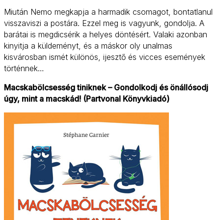
Miután Nemo megkapja a harmadik csomagot, bontatlanul
visszaviszi a postára. Ezzel meg is vagyunk, gondolja. A
barátai is megdicsérik a helyes döntésért. Valaki azonban
kinyitja a küldeményt, és a máskor oly unalmas
kisvárosban ismét különös, ijesztő és vicces események
történnek…
Macskabölcsesség tiniknek – Gondolkodj és önállósodj
úgy, mint a macskád! (Partvonal Könyvkiadó)