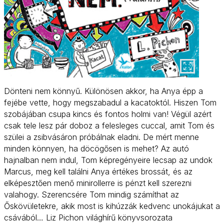
Dönteni nem könnyű. Különösen akkor, ha Anya épp a
fejébe vette, hogy megszabadul a kacatoktól. Hiszen Tom
szobájában csupa kincs és fontos holmi van! Végül azért
csak tele lesz pár doboz a felesleges cuccal, amit Tom és
szülei a zsibvásáron próbálnak eladni. De mért menne
minden könnyen, ha döcögősen is mehet? Az autó
hajnalban nem indul, Tom képregényeire lecsap az undok
Marcus, meg kell találni Anya értékes brossát, és az
elképesztően menő minirollerre is pénzt kell szerezni
valahogy. Szerencsére Tom mindig számíthat az
Őskövületekre, akik most is kihúzzák kedvenc unokájukat a
csávából… Liz Pichon világhírű könyvsorozata