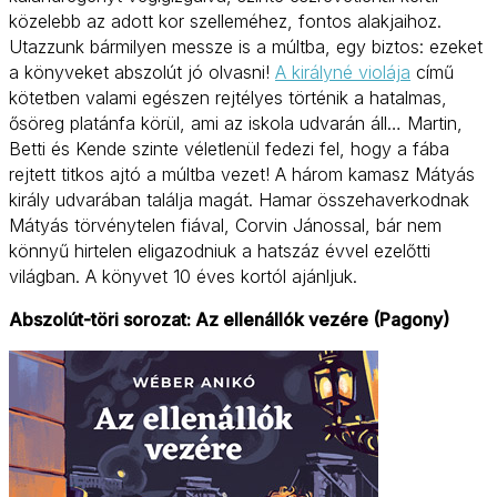
közelebb az adott kor szelleméhez, fontos alakjaihoz.
Utazzunk bármilyen messze is a múltba, egy biztos: ezeket
a könyveket abszolút jó olvasni!
A királyné violája
című
kötetben valami egészen rejtélyes történik a hatalmas,
ősöreg platánfa körül, ami az iskola udvarán áll… Martin,
Betti és Kende szinte véletlenül fedezi fel, hogy a fába
rejtett titkos ajtó a múltba vezet! A három kamasz Mátyás
király udvarában találja magát. Hamar összehaverkodnak
Mátyás törvénytelen fiával, Corvin Jánossal, bár nem
könnyű hirtelen eligazodniuk a hatszáz évvel ezelőtti
világban. A könyvet 10 éves kortól ajánljuk.
Abszolút-töri sorozat: Az ellenállók vezére (Pagony)