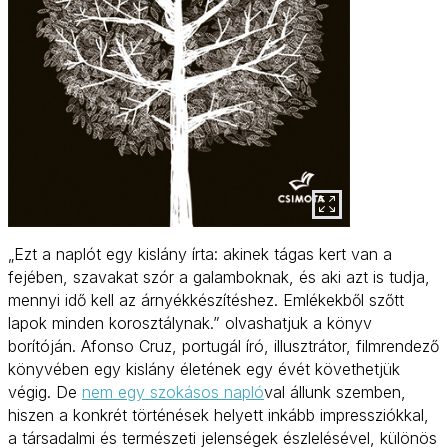
„Ezt a naplót egy kislány írta: akinek tágas kert van a
fejében, szavakat szór a galamboknak, és aki azt is tudja,
mennyi idő kell az árnyékkészítéshez. Emlékekből szőtt
lapok minden korosztálynak.” olvashatjuk a könyv
borítóján. Afonso Cruz, portugál író, illusztrátor, filmrendező
könyvében egy kislány életének egy évét követhetjük
végig. De
nem egy szokásos napló
val állunk szemben,
hiszen a konkrét történések helyett inkább impressziókkal,
a társadalmi és természeti jelenségek észlelésével, különös