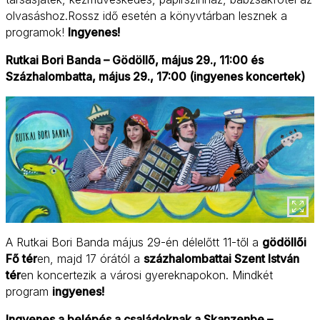
olvasáshoz.Rossz idő esetén a könyvtárban lesznek a
programok!
Ingyenes!
Rutkai Bori Banda – Gödöllő, május 29., 11:00 és
Százhalombatta, május 29., 17:00 (ingyenes koncertek)
A Rutkai Bori Banda május 29-én délelőtt 11-től a
gödöllői
Fő tér
en, majd 17 órától a
százhalombattai Szent István
tér
en koncertezik a városi gyereknapokon. Mindkét
program
ingyenes!
Ingyenes a belépés a családoknak a Skanzenbe –