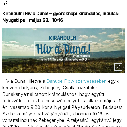
🙂
Kirándulni Hív a Duna! – gyereknapi kirándulás, indulás:
Nyugati pu., május 29., 10:16
Hív a Duna!, illetve a
Danube Flow szervezésében
egyik
kedvenc helyünk, Zebegény. Csatlakozzatok a
Dunakanyarnál tartott kiránduláshoz, hogy együtt
fedezzétek fel ezt a meseszép helyet. Találkozó május 29-
én, vasárnap 9.30-kor a Nyugati Pályaudvaron (Budapest-
Szob személyvonat vágányánál), ahonnan 10.16-os
vonattal indulnak Zebegénybe. A teljesárú, egyirányú jegy
ára 1120 Ft. A kirándulás Zebegényből indul és Nagymaros