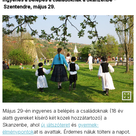
Szentendre, május 29.
Május 29-én ingyenes a belépés a családoknak (18 év
alatti gyereket kísérő két közeli hozzátartozó) a
Skanzenbe, ahol
új játszóteret
és
gyermek-
élménypontok
at is avattak. Érdemes náluk tölteni a napot.