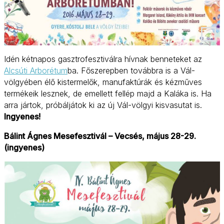
Idén kétnapos gasztrofesztiválra hívnak benneteket az
Alcsúti Arborétum
ba. Főszerepben továbbra is a Vál-
völgyében élő kistermelők, manufaktúrák és kézműves
termékeik lesznek, de emellett fellép majd a Kaláka is. Ha
arra jártok, próbáljátok ki az új Vál-völgyi kisvasutat is.
Ingyenes!
Bálint Ágnes Mesefesztivál – Vecsés, május 28-29.
(ingyenes)