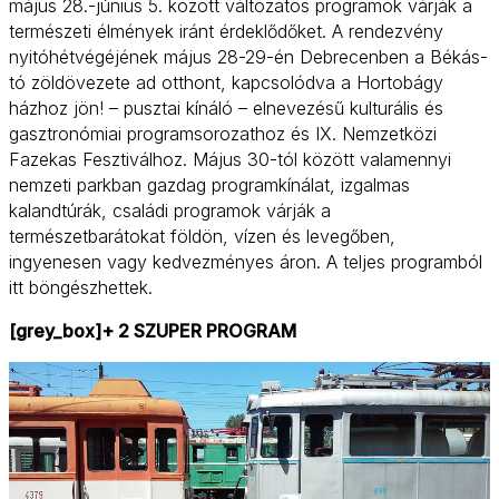
május 28.-június 5. között változatos programok várják a
természeti élmények iránt érdeklődőket. A rendezvény
nyitóhétvégéjének május 28-29-én Debrecenben a Békás-
tó zöldövezete ad otthont, kapcsolódva a Hortobágy
házhoz jön! – pusztai kínáló – elnevezésű kulturális és
gasztronómiai programsorozathoz és IX. Nemzetközi
Fazekas Fesztiválhoz. Május 30-tól között valamennyi
nemzeti parkban gazdag programkínálat, izgalmas
kalandtúrák, családi programok várják a
természetbarátokat földön, vízen és levegőben,
ingyenesen vagy kedvezményes áron. A teljes programból
itt böngészhettek.
[grey_box]+ 2 SZUPER PROGRAM