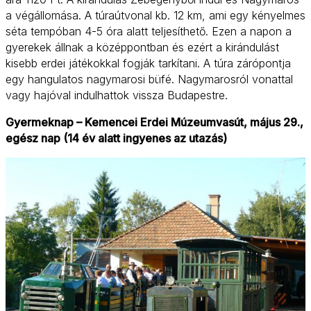
a végállomása. A túraútvonal kb. 12 km, ami egy kényelmes
séta tempóban 4-5 óra alatt teljesíthető. Ezen a napon a
gyerekek állnak a középpontban és ezért a kirándulást
kisebb erdei játékokkal fogják tarkítani. A túra zárópontja
egy hangulatos nagymarosi büfé. Nagymarosról vonattal
vagy hajóval indulhattok vissza Budapestre.
Gyermeknap – Kemencei Erdei Múzeumvasút, május 29.,
egész nap (14 év alatt ingyenes az utazás)