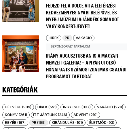
FEDEZD FEL A DOLCE VITA ÉLETÉRZÉST
KEDVEZMÉNYES NYÁRI BELÉPŐVEL ÉS
NYERJ MÚZEUMI AJÁNDÉKCSOMAGOT
VAGY KONCERTJEGYET!
HÍREK
PR
VAKÁCIÓ
SZPONZORÁLT TARTALOM
IRÁNY AUGUSZTUSBAN IS A MAGYAR
NEMZETI GALÉRIA! – A NYÁR UTOLSÓ
HÓNAPJA IS SZÁMOS IZGALMAS CSALÁDI
PROGRAMOT TARTOGAT
KATEGÓRIÁK
HÉTVÉGE (989)
HÍREK (551)
INGYENES (337)
VAKÁCIÓ (270)
KÖNYV (261)
ITT JÁRTUNK (246)
ADVENT (219)
EGYÉB (167)
PR (165)
KIRÁNDULÁS (101)
ÉLETMÓD (93)