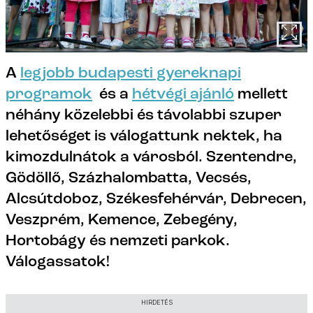
A
legjobb budapesti gyereknapi
programok
és a
hétvégi ajánló
mellett
néhány közelebbi és távolabbi szuper
lehetőséget is válogattunk nektek, ha
kimozdulnátok a városból. Szentendre,
Gödöllő, Százhalombatta, Vecsés,
Alcsútdoboz, Székesfehérvár, Debrecen,
Veszprém, Kemence, Zebegény,
Hortobágy és nemzeti parkok.
Válogassatok!
HIRDETÉS