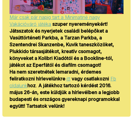
Már csak pár napig tart a Minimatiné nagy
Vakációváró játéka
szuper nyereményekért!
Játsszatok és nyerjetek családi belépőket a
Vasúttörténeti Parkba, a Tarzan Parkba, a
Szentendrei Skanzenbe, Kuvik taneszközöket,
Plukkido társasjátékot, kreatív csomagot,
könyveket a Kolibri Kiadótól és a Bookline-tól,
játékot az Eperfától és diafilm csomagot!
Ha nem szeretnétek lemaradni, érdemes
feliratkozni hírlevelünkre
itt
vagy csatlakozni
Fb
oldalunk
hoz
.
A játékhoz tartozó kérdést 2016.
május 26-án, este küldjük a hírlevélben a legjobb
budapesti és országos gyereknapi programokkal
együtt! Tartsatok velünk!