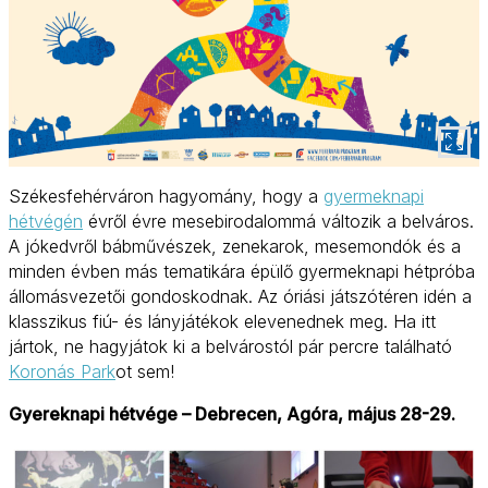
Székesfehérváron hagyomány, hogy a
gyermeknapi
hétvégén
évről évre mesebirodalommá változik a belváros.
A jókedvről bábművészek, zenekarok, mesemondók és a
minden évben más tematikára épülő gyermeknapi hétpróba
állomásvezetői gondoskodnak. Az óriási játszótéren idén a
klasszikus fiú- és lányjátékok elevenednek meg. Ha itt
jártok, ne hagyjátok ki a belvárostól pár percre található
Koronás Park
ot sem!
Gyereknapi hétvége – Debrecen, Agóra, május 28-29.