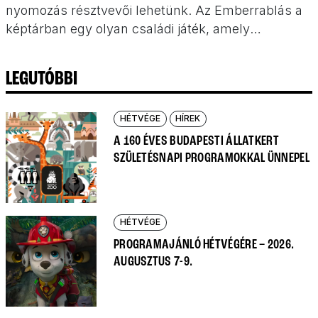
nyomozás résztvevői lehetünk. Az Emberrablás a
képtárban egy olyan családi játék, amely
rendhagyó módon vezet végig a múzeum
kiállítóterein.
LEGUTÓBBI
HÉTVÉGE
HÍREK
A 160 ÉVES BUDAPESTI ÁLLATKERT
SZÜLETÉSNAPI PROGRAMOKKAL ÜNNEPEL
HÉTVÉGE
PROGRAMAJÁNLÓ HÉTVÉGÉRE – 2026.
AUGUSZTUS 7-9.