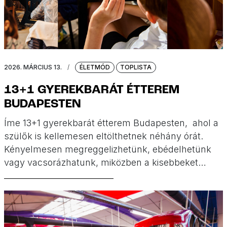
2026. MÁRCIUS 13.
/
ÉLETMÓD
TOPLISTA
13+1 GYEREKBARÁT ÉTTEREM
BUDAPESTEN
Íme 13+1 gyerekbarát étterem Budapesten, ahol a
szülők is kellemesen eltölthetnek néhány órát.
Kényelmesen megreggelizhetünk, ebédelhetünk
vagy vacsorázhatunk, miközben a kisebbeket
gyereksarok, gyerekmenü, a nagyobbakat egyéb
programok várják.