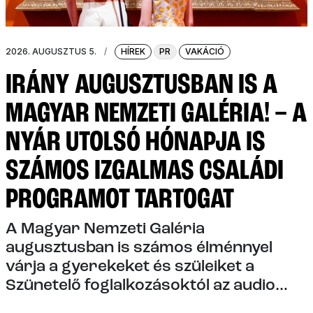
2026. AUGUSZTUS 5.
/
HÍREK
PR
VAKÁCIÓ
IRÁNY AUGUSZTUSBAN IS A
MAGYAR NEMZETI GALÉRIA! – A
NYÁR UTOLSÓ HÓNAPJA IS
SZÁMOS IZGALMAS CSALÁDI
PROGRAMOT TARTOGAT
A Magyar Nemzeti Galéria
augusztusban is számos élménnyel
várja a gyerekeket és szüleiket a
Szünetelő foglalkozásoktól az audio
guide-on át a művészeti könyvekig. A