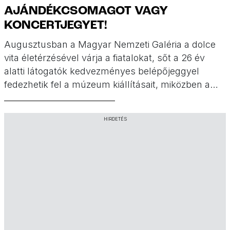
AJÁNDÉKCSOMAGOT VAGY
KONCERTJEGYET!
Augusztusban a Magyar Nemzeti Galéria a dolce
vita életérzésével várja a fiatalokat, sőt a 26 év
alatti látogatók kedvezményes belépőjeggyel
fedezhetik fel a múzeum kiállításait, miközben a
nyári akció részeként értékes nyereményjátékban
is részt vehetnek. (x)
HIRDETÉS