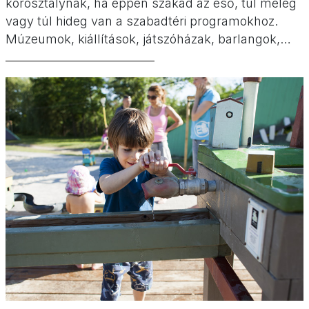
korosztálynak, ha éppen szakad az eső, túl meleg
vagy túl hideg van a szabadtéri programokhoz.
Múzeumok, kiállítások, játszóházak, barlangok,
falmászás, trambulinpark, családi filmek és még
sok minden más vár rátok városszerte.