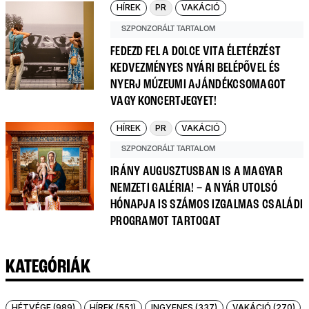
HÍREK
PR
VAKÁCIÓ
SZPONZORÁLT TARTALOM
FEDEZD FEL A DOLCE VITA ÉLETÉRZÉST
KEDVEZMÉNYES NYÁRI BELÉPŐVEL ÉS
NYERJ MÚZEUMI AJÁNDÉKCSOMAGOT
VAGY KONCERTJEGYET!
HÍREK
PR
VAKÁCIÓ
SZPONZORÁLT TARTALOM
IRÁNY AUGUSZTUSBAN IS A MAGYAR
NEMZETI GALÉRIA! – A NYÁR UTOLSÓ
HÓNAPJA IS SZÁMOS IZGALMAS CSALÁDI
PROGRAMOT TARTOGAT
KATEGÓRIÁK
HÉTVÉGE (989)
HÍREK (551)
INGYENES (337)
VAKÁCIÓ (270)