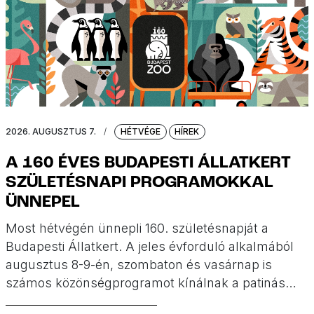
2026. AUGUSZTUS 7.
/
HÉTVÉGE
HÍREK
A 160 ÉVES BUDAPESTI ÁLLATKERT
SZÜLETÉSNAPI PROGRAMOKKAL
ÜNNEPEL
Most hétvégén ünnepli 160. születésnapját a
Budapesti Állatkert. A jeles évforduló alkalmából
augusztus 8-9-én, szombaton és vasárnap is
számos közönségprogramot kínálnak a patinás
intézménnyel együtt ünneplő látogatóknak.