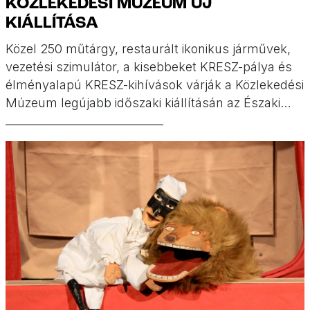
KÖZLEKEDÉSI MÚZEUM ÚJ
KIÁLLÍTÁSA
Közel 250 műtárgy, restaurált ikonikus járművek,
vezetési szimulátor, a kisebbeket KRESZ-pálya és
élményalapú KRESZ-kihívások várják a Közlekedési
Múzeum legújabb időszaki kiállításán az Északi
Járműjavító lenyűgöző ipari tereiben.(x)