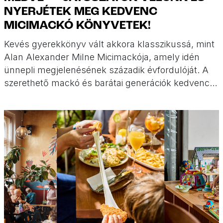
NYERJÉTEK MEG KEDVENC
MICIMACKÓ KÖNYVETEK!
Kevés gyerekkönyv vált akkora klasszikussá, mint
Alan Alexander Milne Micimackója, amely idén
ünnepli megjelenésének századik évfordulóját. A
szerethető mackó és barátai generációk kedvencei
lettek, a történet különlegessége pedig, hogy nem
pusztán a szerző fantáziájából született: Micimackó
valódi plüssmackó, Róbert Gida pedig Milne saját
fia nyomán kelt életre. Ha most velünk játszotok,
megnyerhetitek kedvenc könyvetek! (x)