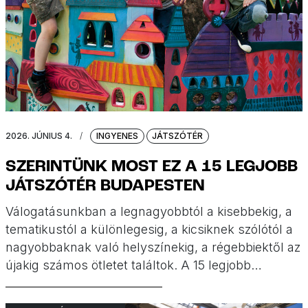
2026. JÚNIUS 4.
/
INGYENES
JÁTSZÓTÉR
SZERINTÜNK MOST EZ A 15 LEGJOBB
JÁTSZÓTÉR BUDAPESTEN
Válogatásunkban a legnagyobbtól a kisebbekig, a
tematikustól a különlegesig, a kicsiknek szólótól a
nagyobbaknak való helyszínekig, a régebbiektől az
újakig számos ötletet találtok. A 15 legjobb
játszótér Budapesten, a gyerekek szerint.