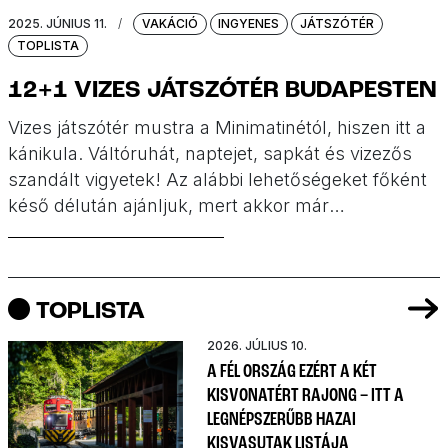
2025. JÚNIUS 11.
/
VAKÁCIÓ
INGYENES
JÁTSZÓTÉR
TOPLISTA
12+1 VIZES JÁTSZÓTÉR BUDAPESTEN
Vizes játszótér mustra a Minimatinétól, hiszen itt a
kánikula. Váltóruhát, naptejet, sapkát és vizezős
szandált vigyetek! Az alábbi lehetőségeket főként
késő délután ajánljuk, mert akkor már
árnyékosabbak a helyszínek. 12 ingyenes, vizes
játszótér Budapesten.
TOPLISTA
2026. JÚLIUS 10.
A FÉL ORSZÁG EZÉRT A KÉT
KISVONATÉRT RAJONG – ITT A
LEGNÉPSZERŰBB HAZAI
KISVASUTAK LISTÁJA