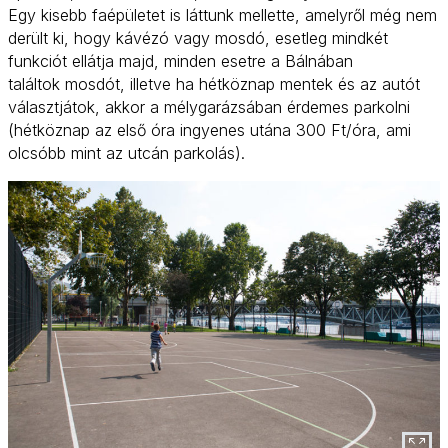
Egy kisebb faépületet is láttunk mellette, amelyről még nem
derült ki, hogy kávézó vagy mosdó, esetleg mindkét
funkciót ellátja majd, minden esetre a Bálnában
találtok mosdót, illetve ha hétköznap mentek és az autót
választjátok, akkor a mélygarázsában érdemes parkolni
(hétköznap az első óra ingyenes utána 300 Ft/óra, ami
olcsóbb mint az utcán parkolás).