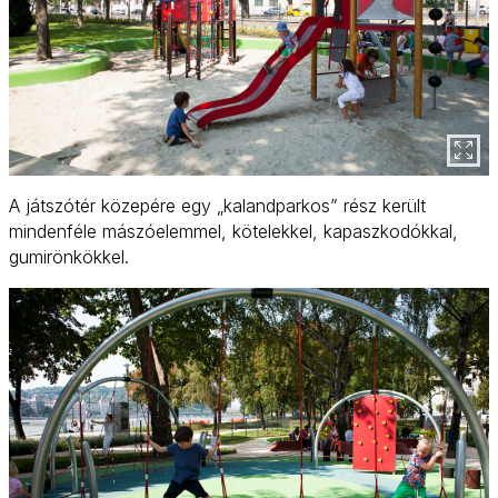
A játszótér közepére egy „kalandparkos” rész került
mindenféle mászóelemmel, kötelekkel, kapaszkodókkal,
gumirönkökkel.