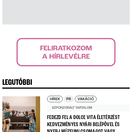
FELIRATKOZOM
A HÍRLEVÉLRE
LEGUTÓBBI
HÍREK
PR
VAKÁCIÓ
SZPONZORÁLT TARTALOM
FEDEZD FEL A DOLCE VITA ÉLETÉRZÉST
KEDVEZMÉNYES NYÁRI BELÉPŐVEL ÉS
NYERJ MÚZEUMI CSOMAGOT VAGY