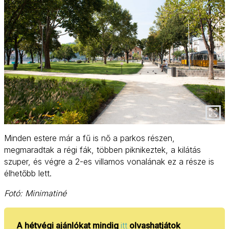
Minden estere már a fű is nő a parkos részen,
megmaradtak a régi fák, többen piknikeztek, a kilátás
szuper, és végre a 2-es villamos vonalának ez a része is
élhetőbb lett.
Fotó: Minimatiné
A hétvégi ajánlókat mindig
itt
olvashatjátok