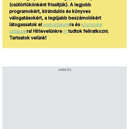
(csütörtökönként frissítjük).
A legjobb
programokért, kirándulós és könyves
válogatásokért, a legújabb beszámolókért
látogassatok el
weboldalunk
ra és
közösségi
oldalunk
ra!
Hírlevelünkre
itt
tudtok feliratkozni.
Tartsatok velünk!
HIRDETÉS