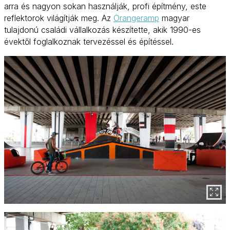
arra és nagyon sokan használják, profi építmény, este
reflektorok világítják meg. Az
Orangeramp
magyar
tulajdonú családi vállalkozás készítette, akik 1990-es
évektől foglalkoznak tervezéssel és építéssel.