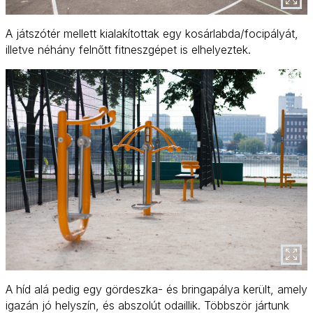
A játszótér mellett kialakítottak egy kosárlabda/focipályát,
illetve néhány felnőtt fitneszgépet is elhelyeztek.
A híd alá pedig egy gördeszka- és bringapálya került, amely
igazán jó helyszín, és abszolút odaillik. Többször jártunk