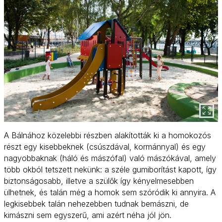
A Bálnához közelebbi részben alakították ki a homokozós
részt egy kisebbeknek (csúszdával, kormánnyal) és egy
nagyobbaknak (háló és mászófal) való mászókával, amely
több okból tetszett nekünk: a széle gumiborítást kapott, így
biztonságosabb, illetve a szülők így kényelmesebben
ülhetnek, és talán még a homok sem szóródik ki annyira. A
legkisebbek talán nehezebben tudnak bemászni, de
kimászni sem egyszerű, ami azért néha jól jön.