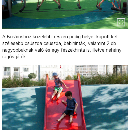
A Borároshoz közelebbi részen pedig helyet kapott két
szélesebb csúszda csúszda, bébihinták, valamint 2 db
nagyobbaknak való és egy fészekhinta is, illetve néhány
rugós játék.