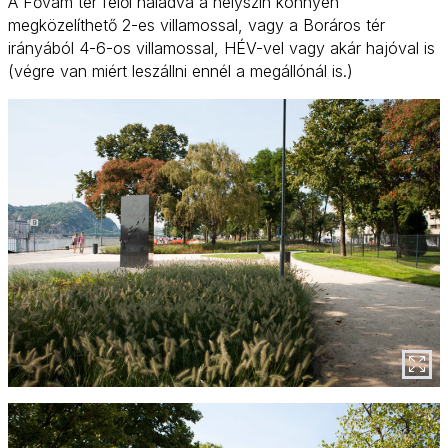
A Fővám tér felől haladva a helyszín könnyen
megközelíthető 2-es villamossal, vagy a Boráros tér
irányából 4-6-os villamossal, HÉV-vel vagy akár hajóval is
(végre van miért leszállni ennél a megállónál is.)