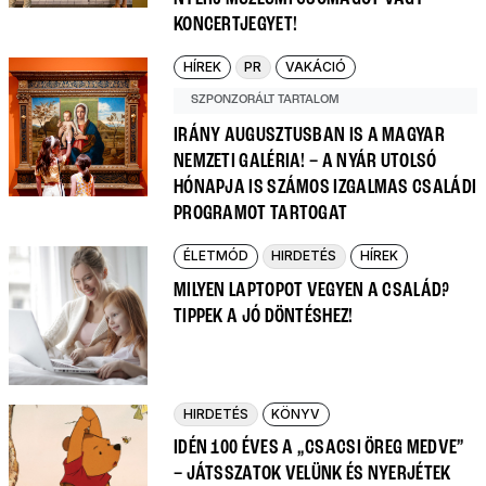
KONCERTJEGYET!
HÍREK
PR
VAKÁCIÓ
SZPONZORÁLT TARTALOM
IRÁNY AUGUSZTUSBAN IS A MAGYAR
NEMZETI GALÉRIA! – A NYÁR UTOLSÓ
HÓNAPJA IS SZÁMOS IZGALMAS CSALÁDI
PROGRAMOT TARTOGAT
ÉLETMÓD
HIRDETÉS
HÍREK
MILYEN LAPTOPOT VEGYEN A CSALÁD?
TIPPEK A JÓ DÖNTÉSHEZ!
HIRDETÉS
KÖNYV
IDÉN 100 ÉVES A „CSACSI ÖREG MEDVE”
– JÁTSSZATOK VELÜNK ÉS NYERJÉTEK