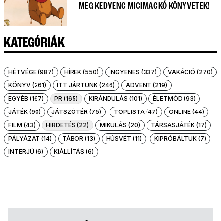
MEG KEDVENC MICIMACKÓ KÖNYVETEK!
KATEGÓRIÁK
HÉTVÉGE (987)
HÍREK (550)
INGYENES (337)
VAKÁCIÓ (270)
KÖNYV (261)
ITT JÁRTUNK (246)
ADVENT (219)
EGYÉB (167)
PR (165)
KIRÁNDULÁS (101)
ÉLETMÓD (93)
JÁTÉK (90)
JÁTSZÓTÉR (75)
TOPLISTA (47)
ONLINE (44)
FILM (43)
HIRDETÉS (22)
MIKULÁS (20)
TÁRSASJÁTÉK (17)
PÁLYÁZAT (14)
TÁBOR (13)
HÚSVÉT (11)
KIPRÓBÁLTUK (7)
INTERJÚ (6)
KIÁLLÍTÁS (6)