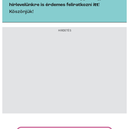
hírlevelünkre is érdemes feliratkozn
i
itt
!
Köszönjük!
HIRDETÉS