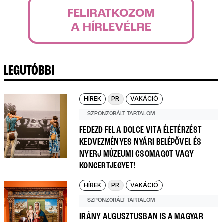
FELIRATKOZOM
A HÍRLEVÉLRE
LEGUTÓBBI
HÍREK
PR
VAKÁCIÓ
SZPONZORÁLT TARTALOM
FEDEZD FEL A DOLCE VITA ÉLETÉRZÉST
KEDVEZMÉNYES NYÁRI BELÉPŐVEL ÉS
NYERJ MÚZEUMI CSOMAGOT VAGY
KONCERTJEGYET!
HÍREK
PR
VAKÁCIÓ
SZPONZORÁLT TARTALOM
IRÁNY AUGUSZTUSBAN IS A MAGYAR