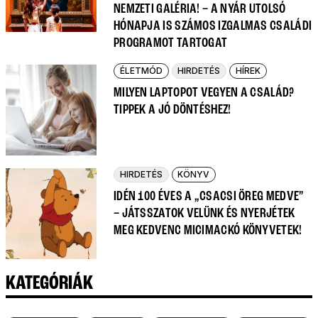
NEMZETI GALÉRIA! – A NYÁR UTOLSÓ
HÓNAPJA IS SZÁMOS IZGALMAS CSALÁDI
PROGRAMOT TARTOGAT
ÉLETMÓD
HIRDETÉS
HÍREK
MILYEN LAPTOPOT VEGYEN A CSALÁD?
TIPPEK A JÓ DÖNTÉSHEZ!
HIRDETÉS
KÖNYV
IDÉN 100 ÉVES A „CSACSI ÖREG MEDVE”
– JÁTSSZATOK VELÜNK ÉS NYERJÉTEK
MEG KEDVENC MICIMACKÓ KÖNYVETEK!
KATEGÓRIÁK