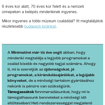
6 éves kor alatt, 70 éves kor felett és a nemzeti
ünnepeken a belépés mindenkinek ingyenes.
Mikor ingyenes a többi múzeum családdal? Itt megtaláljátok
részletesebb
budapesti listánkat
.
A
Minimatiné már tíz éve segít
abban, hogy
mindenki megtalálja a legjobb programokat a
család kisebb és nagyobb tagjai számára. Ahogy
ti, mi is szeretjük az
újdonságokat, jó
programokat, a kirándulásajánlókat, a legújabb
könyveket
, de a minőségi tartalom gyártásához
nekünk is pénzre van szükségünk.
Támogassátok
fennmaradásunkat, hogy mi is
támogathassunk benneteket a minőségi idő
eltöltésében! Heti rendszerességgel megjelenő