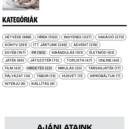
KATEGÓRIÁK
HÉTVÉGE (988)
HÍREK (550)
INGYENES (337)
VAKÁCIÓ (270)
KÖNYV (261)
ITT JÁRTUNK (246)
ADVENT (219)
EGYÉB (167)
PR (165)
KIRÁNDULÁS (101)
ÉLETMÓD (93)
JÁTÉK (90)
JÁTSZÓTÉR (75)
TOPLISTA (47)
ONLINE (44)
FILM (43)
HIRDETÉS (22)
MIKULÁS (20)
TÁRSASJÁTÉK (17)
PÁLYÁZAT (14)
TÁBOR (13)
HÚSVÉT (11)
KIPRÓBÁLTUK (7)
INTERJÚ (6)
KIÁLLÍTÁS (6)
AJÁNLATAINK