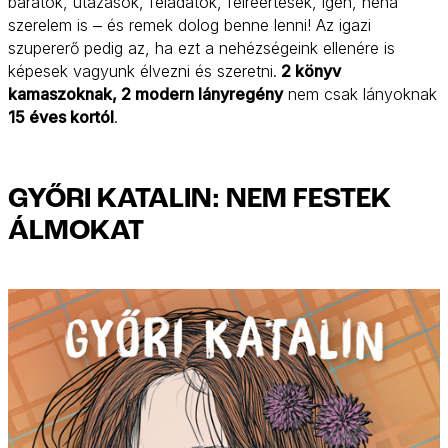
barátok, utazások, feladatok, félreértések, igen, néha
szerelem is ‒ és remek dolog benne lenni! Az igazi
szupererő pedig az, ha ezt a nehézségeink ellenére is
képesek vagyunk élvezni és szeretni.
2 könyv
kamaszoknak, 2 modern lányregény
nem csak lányoknak
15 éves kortól
.
GYŐRI KATALIN: NEM FESTEK
ÁLMOKAT