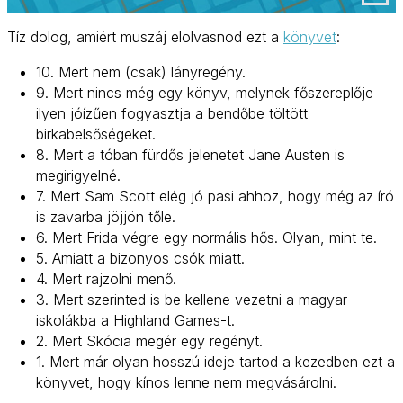
Tíz dolog, amiért muszáj elolvasnod ezt a
könyvet
:
10. Mert nem (csak) lányregény.
9. Mert nincs még egy könyv, melynek főszereplője
ilyen jóízűen fogyasztja a bendőbe töltött
birkabelsőségeket.
8. Mert a tóban fürdős jelenetet Jane Austen is
megirigyelné.
7. Mert Sam Scott elég jó pasi ahhoz, hogy még az író
is zavarba jöjjön tőle.
6. Mert Frida végre egy normális hős. Olyan, mint te.
5. Amiatt a bizonyos csók miatt.
4. Mert rajzolni menő.
3. Mert szerinted is be kellene vezetni a magyar
iskolákba a Highland Games-t.
2. Mert Skócia megér egy regényt.
1. Mert már olyan hosszú ideje tartod a kezedben ezt a
könyvet, hogy kínos lenne nem megvásárolni.