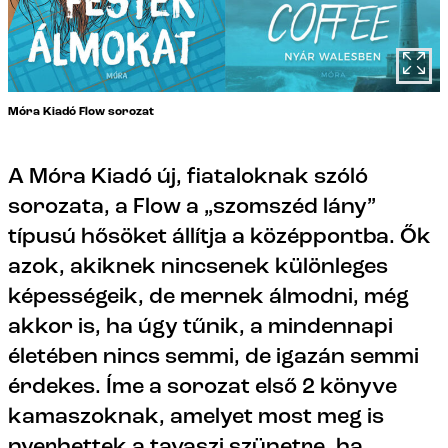
Móra Kiadó Flow sorozat
A Móra Kiadó új, fiataloknak szóló
sorozata, a Flow a „szomszéd lány”
típusú hősöket állítja a középpontba. Ők
azok, akiknek nincsenek különleges
képességeik, de mernek álmodni, még
akkor is, ha úgy tűnik, a mindennapi
életében nincs semmi, de igazán semmi
érdekes. Íme a sorozat első 2 könyve
kamaszoknak, amelyet most meg is
nyerhettek a tavaszi szünetre, ha