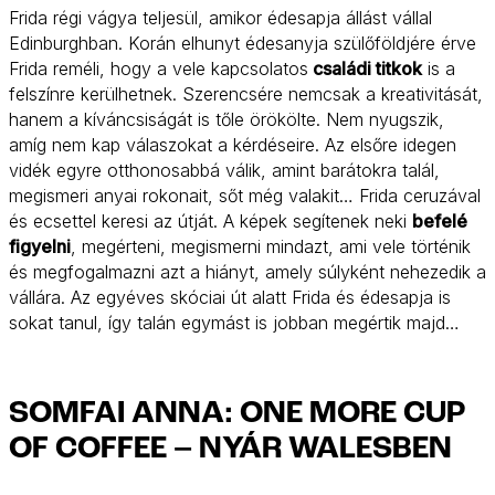
Frida régi vágya teljesül, amikor édesapja állást vállal
Edinburghban. Korán elhunyt édesanyja szülőföldjére érve
Frida reméli, hogy a vele kapcsolatos
családi titkok
is a
felszínre kerülhetnek. Szerencsére nemcsak a kreativitását,
hanem a kíváncsiságát is tőle örökölte. Nem nyugszik,
amíg nem kap válaszokat a kérdéseire. Az elsőre idegen
vidék egyre otthonosabbá válik, amint barátokra talál,
megismeri anyai rokonait, sőt még valakit… Frida ceruzával
és ecsettel keresi az útját. A képek segítenek neki
befelé
figyelni
, megérteni, megismerni mindazt, ami vele történik
és megfogalmazni azt a hiányt, amely súlyként nehezedik a
vállára. Az egyéves skóciai út alatt Frida és édesapja is
sokat tanul, így talán egymást is jobban megértik majd…
SOMFAI ANNA: ONE MORE CUP
OF COFFEE – NYÁR WALESBEN