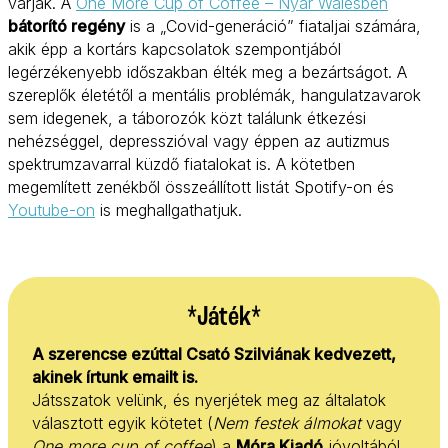
várják. A
One More Cup of Coffee – Nyár Walesben
bátorító regény
is a „Covid-generáció” fiataljai számára,
akik épp a kortárs kapcsolatok szempontjából
legérzékenyebb időszakban élték meg a bezártságot. A
szereplők életétől a mentális problémák, hangulatzavarok
sem idegenek, a táborozók közt találunk étkezési
nehézséggel, depresszióval vagy éppen az autizmus
spektrumzavarral küzdő fiatalokat is. A kötetben
megemlített zenékből összeállított listát Spotify-on és
Youtube-on
is meghallgathatjuk.
*Játék*
A szerencse ezúttal Csató Szilviának kedvezett,
akinek írtunk emailt is.
Játsszatok velünk, és nyerjétek meg az általatok
választott egyik kötetet (
Nem festek álmokat
vagy
One more cup of coffee
) a
Móra Kiadó
jóvoltából.