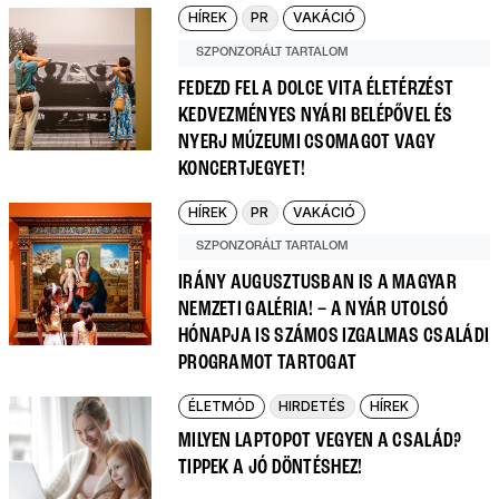
HÍREK
PR
VAKÁCIÓ
SZPONZORÁLT TARTALOM
FEDEZD FEL A DOLCE VITA ÉLETÉRZÉST
KEDVEZMÉNYES NYÁRI BELÉPŐVEL ÉS
NYERJ MÚZEUMI CSOMAGOT VAGY
KONCERTJEGYET!
HÍREK
PR
VAKÁCIÓ
SZPONZORÁLT TARTALOM
IRÁNY AUGUSZTUSBAN IS A MAGYAR
NEMZETI GALÉRIA! – A NYÁR UTOLSÓ
HÓNAPJA IS SZÁMOS IZGALMAS CSALÁDI
PROGRAMOT TARTOGAT
ÉLETMÓD
HIRDETÉS
HÍREK
MILYEN LAPTOPOT VEGYEN A CSALÁD?
TIPPEK A JÓ DÖNTÉSHEZ!