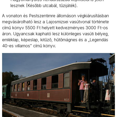
lesznek (Később utcabál, tűzijáték).
A vonaton és Pestszentimre állomáson végkiárusításban
megvásárolható lesz a Lajosmizsei vasútvonal története
című könyv 5500 Ft helyett kedvezményes 3000 Ft-os
áron. Ugyancsak kapható lesz különleges vasúti bélyeg,
emléklap, képeslap, kitűző, hűtőmágnes és a „Legendás
40-es villamos” című könyv.