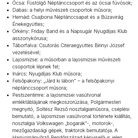
Ócsa: Füstölgő Néptánccsoport és az ócsai fúvósok;
Dabas: a helyi művészeti csoportok műsora;
Hernád: Csajbona Néptánccsapat és a Búzavirág
Énekegyüttes;
Örkény: Friday Band és a Napsugár Nyugdíjas Klub
asszonykórusa;
Táborfalva: Csutorás Citeraegyüttes Birinyi József
vezetésével;
Lajosmizse: a műsorban a lajosmizsei művészeti
csoportok lépnek fel;
Inárcs: Nyugdíjas Klub műsora;
Felsőpakony: „Járd ki lábon” – a felsőpakonyi
néptánccsoport műsora;
Pestszentimre: a lajosmizsei vasútvonal
emléktáblájának megkoszorúzása, Polgármesteri
megnyitó, Soltész Rezső nosztalgiaműsora, cséplési
bemutató, a lajosmizsei vasútvonal története kiállítás,
nosztalgia Volkswagen „bogarak”-, motorok-,
mezőgazdasági gépek, traktorok bemutatója. A
Hagyományőrző Rendőrszázad képviselői is jelen