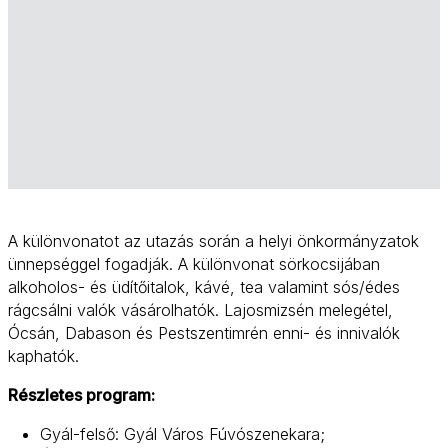
A különvonatot az utazás során a helyi önkormányzatok
ünnepséggel fogadják. A különvonat sörkocsijában
alkoholos- és üdítőitalok, kávé, tea valamint sós/édes
rágcsálni valók vásárolhatók. Lajosmizsén melegétel,
Ócsán, Dabason és Pestszentimrén enni- és innivalók
kaphatók.
Részletes program:
Gyál-felső: Gyál Város Fúvószenekara;