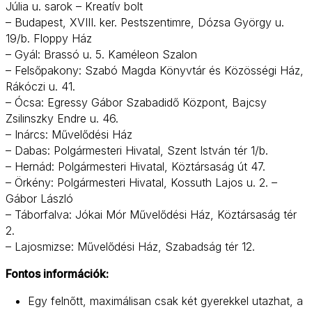
Júlia u. sarok – Kreatív bolt
– Budapest, XVIII. ker. Pestszentimre, Dózsa György u.
19/b. Floppy Ház
– Gyál: Brassó u. 5. Kaméleon Szalon
– Felsőpakony: Szabó Magda Könyvtár és Közösségi Ház,
Rákóczi u. 41.
– Ócsa: Egressy Gábor Szabadidő Központ, Bajcsy
Zsilinszky Endre u. 46.
– Inárcs: Művelődési Ház
– Dabas: Polgármesteri Hivatal, Szent István tér 1/b.
– Hernád: Polgármesteri Hivatal, Köztársaság út 47.
– Örkény: Polgármesteri Hivatal, Kossuth Lajos u. 2. –
Gábor László
– Táborfalva: Jókai Mór Művelődési Ház, Köztársaság tér
2.
– Lajosmizse: Művelődési Ház, Szabadság tér 12.
Fontos információk:
Egy felnőtt, maximálisan csak két gyerekkel utazhat, a