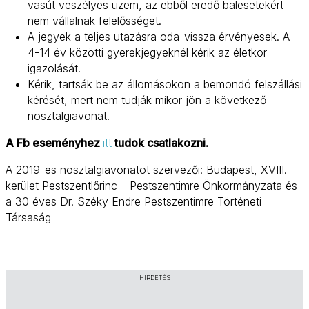
vasút veszélyes üzem, az ebből eredő balesetekért
nem vállalnak felelősséget.
A jegyek a teljes utazásra oda-vissza érvényesek. A
4-14 év közötti gyerekjegyeknél kérik az életkor
igazolását.
Kérik, tartsák be az állomásokon a bemondó felszállási
kérését, mert nem tudják mikor jön a következő
nosztalgiavonat.
A Fb eseményhez
itt
tudok csatlakozni.
A 2019-es nosztalgiavonatot szervezői: Budapest, XVIII.
kerület Pestszentlőrinc – Pestszentimre Önkormányzata és
a 30 éves Dr. Széky Endre Pestszentimre Történeti
Társaság
HIRDETÉS