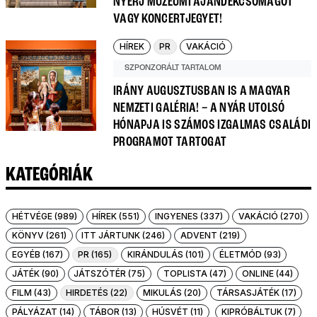
NYERJ MÚZEUMI AJÁNDÉKCSOMAGOT
VAGY KONCERTJEGYET!
HÍREK
PR
VAKÁCIÓ
SZPONZORÁLT TARTALOM
IRÁNY AUGUSZTUSBAN IS A MAGYAR
NEMZETI GALÉRIA! – A NYÁR UTOLSÓ
HÓNAPJA IS SZÁMOS IZGALMAS CSALÁDI
PROGRAMOT TARTOGAT
KATEGÓRIÁK
HÉTVÉGE (989)
HÍREK (551)
INGYENES (337)
VAKÁCIÓ (270)
KÖNYV (261)
ITT JÁRTUNK (246)
ADVENT (219)
EGYÉB (167)
PR (165)
KIRÁNDULÁS (101)
ÉLETMÓD (93)
JÁTÉK (90)
JÁTSZÓTÉR (75)
TOPLISTA (47)
ONLINE (44)
FILM (43)
HIRDETÉS (22)
MIKULÁS (20)
TÁRSASJÁTÉK (17)
PÁLYÁZAT (14)
TÁBOR (13)
HÚSVÉT (11)
KIPRÓBÁLTUK (7)