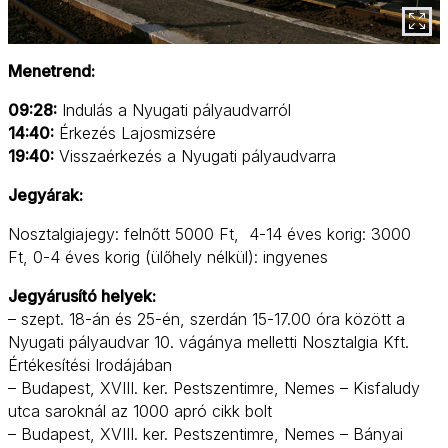
Menetrend:
09:28:
Indulás a Nyugati pályaudvarról
14:40:
Érkezés Lajosmizsére
19:40:
Visszaérkezés a Nyugati pályaudvarra
Jegyárak:
Nosztalgiajegy: felnőtt 5000 Ft, 4-14 éves korig: 3000
Ft, 0-4 éves korig (ülőhely nélkül): ingyenes
Jegyárusító helyek:
– szept. 18-án és 25-én, szerdán 15-17.00 óra között a
Nyugati pályaudvar 10. vágánya melletti Nosztalgia Kft.
Értékesítési Irodájában
– Budapest, XVIII. ker. Pestszentimre, Nemes – Kisfaludy
utca saroknál az 1000 apró cikk bolt
– Budapest, XVIII. ker. Pestszentimre, Nemes – Bányai