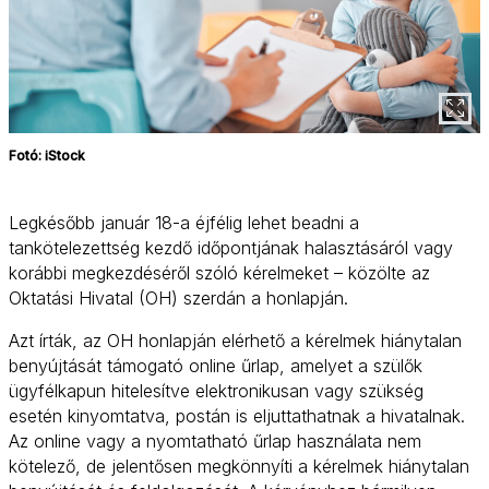
Fotó: iStock
Legkésőbb január 18-a éjfélig lehet beadni a
tankötelezettség kezdő időpontjának halasztásáról vagy
korábbi megkezdéséről szóló kérelmeket – közölte az
Oktatási Hivatal (OH) szerdán a honlapján.
Azt írták, az OH honlapján elérhető a kérelmek hiánytalan
benyújtását támogató online űrlap, amelyet a szülők
ügyfélkapun hitelesítve elektronikusan vagy szükség
esetén kinyomtatva, postán is eljuttathatnak a hivatalnak.
Az online vagy a nyomtatható űrlap használata nem
kötelező, de jelentősen megkönnyíti a kérelmek hiánytalan