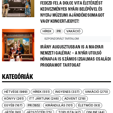
FEDEZD FEL A DOLCE VITA ÉLETÉRZÉST
KEDVEZMÉNYES NYÁRI BELÉPŐVEL ÉS
NYERJ MÚZEUMI AJÁNDÉKCSOMAGOT
VAGY KONCERTJEGYET!
HÍREK
PR
VAKÁCIÓ
SZPONZORÁLT TARTALOM
IRÁNY AUGUSZTUSBAN IS A MAGYAR
NEMZETI GALÉRIA! – A NYÁR UTOLSÓ
HÓNAPJA IS SZÁMOS IZGALMAS CSALÁDI
PROGRAMOT TARTOGAT
KATEGÓRIÁK
HÉTVÉGE (989)
HÍREK (551)
INGYENES (337)
VAKÁCIÓ (270)
KÖNYV (261)
ITT JÁRTUNK (246)
ADVENT (219)
EGYÉB (167)
PR (165)
KIRÁNDULÁS (101)
ÉLETMÓD (93)
JÁTÉK (90)
JÁTSZÓTÉR (75)
TOPLISTA (47)
ONLINE (44)