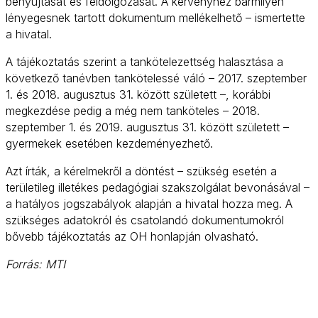
benyújtását és feldolgozását. A kérvényhez bármilyen
lényegesnek tartott dokumentum mellékelhető – ismertette
a hivatal.
A tájékoztatás szerint a tankötelezettség halasztása a
következő tanévben tankötelessé váló – 2017. szeptember
1. és 2018. augusztus 31. között született –, korábbi
megkezdése pedig a még nem tanköteles – 2018.
szeptember 1. és 2019. augusztus 31. között született –
gyermekek esetében kezdeményezhető.
Azt írták, a kérelmekről a döntést – szükség esetén a
területileg illetékes pedagógiai szakszolgálat bevonásával –
a hatályos jogszabályok alapján a hivatal hozza meg. A
szükséges adatokról és csatolandó dokumentumokról
bővebb tájékoztatás az OH honlapján olvasható.
Forrás: MTI