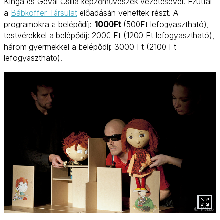
Kinga és Gévai Csilla képzőművészek vezetésével. Ezúttal
a
Bábkoffer Társulat
előadásán vehettek részt. A
programokra a belépődíj:
1000Ft
(500Ft lefogyasztható),
testvérekkel a belépődíj: 2000 Ft (1200 Ft lefogyasztható),
három gyermekkel a belépődíj: 3000 Ft (2100 Ft
lefogyasztható).