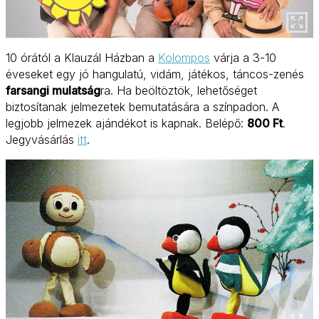
10 órától a Klauzál Házban a
Kolompos
várja a 3-10
éveseket egy jó hangulatú, vidám, játékos, táncos-zenés
farsangi mulatság
ra. Ha beöltöztök, lehetőséget
biztosítanak jelmezetek bemutatására a színpadon. A
legjobb jelmezek ajándékot is kapnak. Belépő:
800 Ft
.
Jegyvásárlás
itt
.