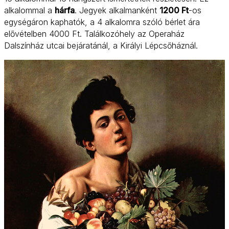
alkalommal a
hárfa
. Jegyek alkalmanként
1200 Ft
-os
egységáron kaphatók, a 4 alkalomra szóló bérlet ára
elővételben 4000 Ft. Találkozóhely az Operaház
Dalszínház utcai bejáratánál, a Királyi Lépcsőháznál.