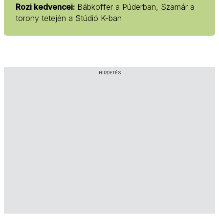
Rozi kedvencei:
Bábkoffer a Púderban, Szamár a
torony tetején a Stúdió K-ban
HIRDETÉS