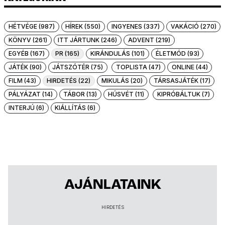
HÉTVÉGE (987)
HÍREK (550)
INGYENES (337)
VAKÁCIÓ (270)
KÖNYV (261)
ITT JÁRTUNK (246)
ADVENT (219)
EGYÉB (167)
PR (165)
KIRÁNDULÁS (101)
ÉLETMÓD (93)
JÁTÉK (90)
JÁTSZÓTÉR (75)
TOPLISTA (47)
ONLINE (44)
FILM (43)
HIRDETÉS (22)
MIKULÁS (20)
TÁRSASJÁTÉK (17)
PÁLYÁZAT (14)
TÁBOR (13)
HÚSVÉT (11)
KIPRÓBÁLTUK (7)
INTERJÚ (6)
KIÁLLÍTÁS (6)
AJÁNLATAINK
HIRDETÉS