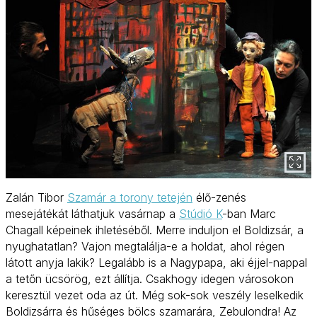
Zalán Tibor
Szamár a torony tetején
élő-zenés
mesejátékát láthatjuk vasárnap a
Stúdió K
-ban Marc
Chagall képeinek ihletéséből. Merre induljon el Boldizsár, a
nyughatatlan? Vajon megtalálja-e a holdat, ahol régen
látott anyja lakik? Legalább is a Nagypapa, aki éjjel-nappal
a tetőn ücsörög, ezt állítja. Csakhogy idegen városokon
keresztül vezet oda az út. Még sok-sok veszély leselkedik
Boldizsárra és hűséges bölcs szamarára, Zebulondra! Az