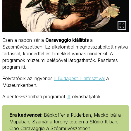
Ezen a napon zár a
Caravaggio kiállítás
a
Szépművészetiben. Ez alkalomból meghosszabbított nyitva
tartással, koncerttel és filmekkel várnak mindenkit. A
programok múzeumi belépővel látogathatók. Részletes
program itt.
Folytatódik az ingyenes
II.Budapesti Halfesztivál
a
Múzeumkertben.
A péntek-szombati programot
itt
olvashatjátok.
Era kedvencei:
Bábkoffer a Púderban, Mackó-bál a
Müpában, Szamár a torony tetején a Stúdió K-ban,
Ciao Caravaggio a Szépművészetiben