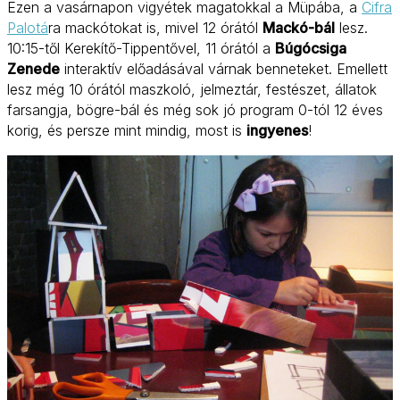
Ezen a vasárnapon vigyétek magatokkal a Müpába, a
Cifra
Palotá
ra mackótokat is, mivel 12 órától
Mackó-bál
lesz.
10:15-től Kerekítő-Tippentővel, 11 órától a
Búgócsiga
Zenede
interaktív előadásával várnak benneteket. Emellett
lesz még 10 órától maszkoló, jelmeztár, festészet, állatok
farsangja, bögre-bál és még sok jó program 0-tól 12 éves
korig, és persze mint mindig, most is
ingyenes
!