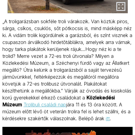
„A troligarázsban sokféle troli várakozik. Van köztük piros,
sárga, csíkos, csuklós, sőt pótkocsis is, mind másképp néz
ki. A vidám trolik kigördülnek a garázsból, és színt visznek a
csupaszon árválkodó hirdetőtáblákra, amelyek arra várnak,
hogy tarka plakátok kerüljenek rájuk…Hogy néz ki a te
trolid? Merre vezet a 72-es troli útvonala? Milyen a
Közlekedési Múzeum, a Széchenyi fürdő vagy az Állatkert
megálló? Útra kelünk a troligarázsból a saját tervezésű
járművünkkel, feltérképezzük és megállóról megállóra
követjük a 72-es trolibusz útvonalát. Plakátokat
készíthetünk a megállókba.” Várják az óvodás és kisiskolás
korú gyerekekkel érkező családokat a
Közlekedési
Múzeum
Trolibuli családi nap
jára 11 és 13 óra között. A
múzeum előtt lévő öt veterán trolira fel is lehet szállni, és a
kérdésekre szakértők válaszolnak. Belépő árak
itt
.