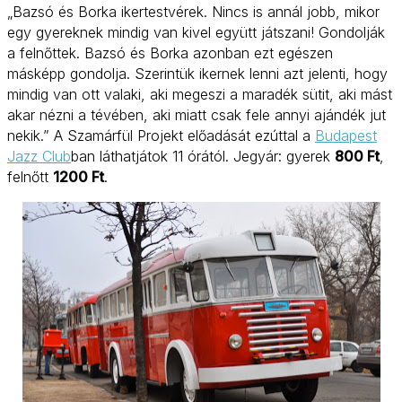
„Bazsó és Borka ikertestvérek. Nincs is annál jobb, mikor
egy gyereknek mindig van kivel együtt játszani! Gondolják
a felnőttek. Bazsó és Borka azonban ezt egészen
másképp gondolja. Szerintük ikernek lenni azt jelenti, hogy
mindig van ott valaki, aki megeszi a maradék sütit, aki mást
akar nézni a tévében, aki miatt csak fele annyi ajándék jut
nekik.” A Szamárfül Projekt előadását ezúttal a
Budapest
Jazz Club
ban láthatjátok 11 órától. Jegyár: gyerek
800 Ft
,
felnőtt
1200 Ft
.