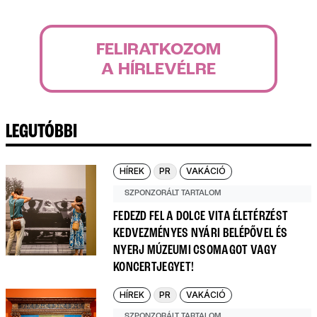
FELIRATKOZOM
A HÍRLEVÉLRE
LEGUTÓBBI
HÍREK
PR
VAKÁCIÓ
SZPONZORÁLT TARTALOM
FEDEZD FEL A DOLCE VITA ÉLETÉRZÉST
KEDVEZMÉNYES NYÁRI BELÉPŐVEL ÉS
NYERJ MÚZEUMI CSOMAGOT VAGY
KONCERTJEGYET!
HÍREK
PR
VAKÁCIÓ
SZPONZORÁLT TARTALOM