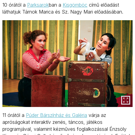
10 órától a
Parksarok
ban a
Kisgömböc
című előadást
láthatjuk Tárnok Marica és Sz. Nagy Mari előadásában.
11 órától a
Púder Bárszínház és Galéria
várja az
apróságokat interaktív zenés, táncos, játékos
programjával, valamint kézműves foglalkozással Énzsöly