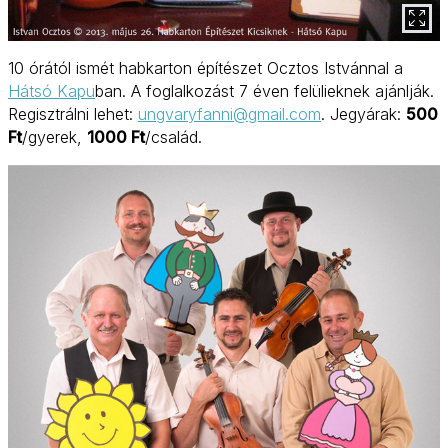
10 órától ismét habkarton építészet Ocztos Istvánnal a
Hátsó Kapu
ban. A foglalkozást 7 éven felülieknek ajánlják.
Regisztrálni lehet:
ungvaryfanni@gmail.com
. Jegyárak:
500
Ft
/gyerek,
1000 Ft
/család.