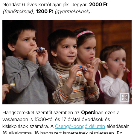
előadást 6 éves kortól ajánlják. Jegyár:
2000 Ft
(felnőtteknek)
,
1200 Ft
(gyermekeknek).
Hangszerekkel szemtől szemben az
Operá
ban ezen a
vasárnapon is 15:30-tól és 17 órától óvodások és
kisiskolások számára. A
Csengő-bongó délután
előadásain
16 alkalommal 16 hangszert ismertetnek részletesen. Ez