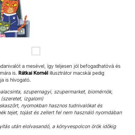
danivalót a mesével, így teljesen jól befogadhatóvá és
mára is.
Rátkai Kornél
illusztrátor macskái pedig
a is hívogató.
alacsinta, szupernagyi, szupermarket, biomérnök,
(szeretet, izgalom)
skaszőrt, nyomokban hasznos tudnivalókat és
 tejet, tojást és zellert fel nem használó nyomdában
yitás után elolvasandó, a könyvespolcon örök időkig