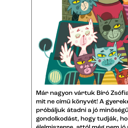
Már nagyon vártuk Bíró Zsófia
mit ne című könyvét! A gyerek
próbáljuk átadni a jó minőségű
gondolkodást, hogy tudják, h
élelmiszerre, attól még nem jó 