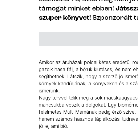
támogat minket ebben!
Játssz
szuper könyvet!
Szponzorált t
Amikor az áruházak polcai kétes eredetű, ro
gazdik hasa fáj, a bőrük kiütéses, és nem 
segíthetnek! Látszik, hogy a szerző jó ism
környék kandúrjának, a könyveken és a számí
ismerünk.
Nagy tervvel telik meg a sok macskaagyacs
mancsukba veszik a dolgokat. Egy biomérnökn
félelmetes Multi Mamának pedig érző szíve
hanem számos hasznos táplálkozási tudnivalóv
jó-e, ami bió.