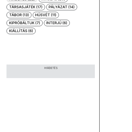
TÁRSASJÁTÉK (17)
PÁLYÁZAT (14)
TÁBOR (13)
HÚSVÉT (11)
KIPRÓBÁLTUK (7)
INTERJÚ (6)
KIÁLLÍTÁS (6)
HIRDETÉS