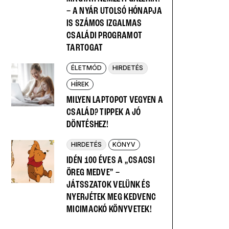
– A NYÁR UTOLSÓ HÓNAPJA
IS SZÁMOS IZGALMAS
CSALÁDI PROGRAMOT
TARTOGAT
ÉLETMÓD
HIRDETÉS
HÍREK
MILYEN LAPTOPOT VEGYEN A
CSALÁD? TIPPEK A JÓ
DÖNTÉSHEZ!
HIRDETÉS
KÖNYV
IDÉN 100 ÉVES A „CSACSI
ÖREG MEDVE” –
JÁTSSZATOK VELÜNK ÉS
NYERJÉTEK MEG KEDVENC
MICIMACKÓ KÖNYVETEK!