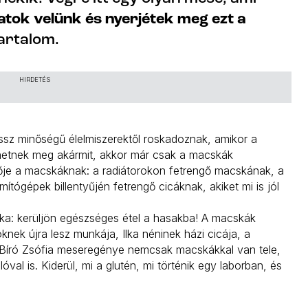
atok velünk és nyerjétek meg ezt a
artalom.
HIRDETÉS
ssz minőségű élelmiszerektől roskadoznak, amikor a
ehetnek meg akármit, akkor már csak a macskák
erője a macskáknak: a radiátorokon fetrengő macskának, a
tógépek billentyűjén fetrengő cicáknak, akiket mi is jól
ka: kerüljön egészséges étel a hasakba! A macskák
ek újra lesz munkája, Ilka néninek házi cicája, a
. Bíró Zsófia meseregénye nemcsak macskákkal van tele,
al is. Kiderül, mi a glutén, mi történik egy laborban, és