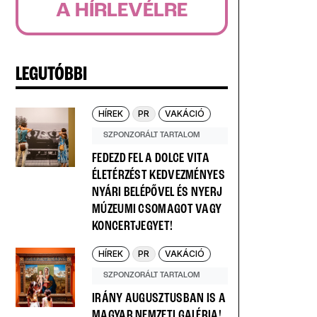
A HÍRLEVÉLRE
LEGUTÓBBI
HÍREK
PR
VAKÁCIÓ
SZPONZORÁLT TARTALOM
FEDEZD FEL A DOLCE VITA
ÉLETÉRZÉST KEDVEZMÉNYES
NYÁRI BELÉPŐVEL ÉS NYERJ
MÚZEUMI CSOMAGOT VAGY
KONCERTJEGYET!
HÍREK
PR
VAKÁCIÓ
SZPONZORÁLT TARTALOM
IRÁNY AUGUSZTUSBAN IS A
MAGYAR NEMZETI GALÉRIA!