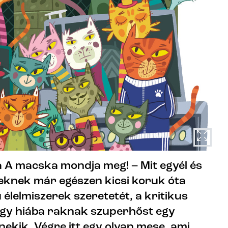
 A macska mondja meg! – Mit egyél és
eknek már egészen kicsi koruk óta
 élelmiszerek szeretetét, a kritikus
ogy hiába raknak szuperhőst egy
nekik. Végre itt egy olyan mese, ami