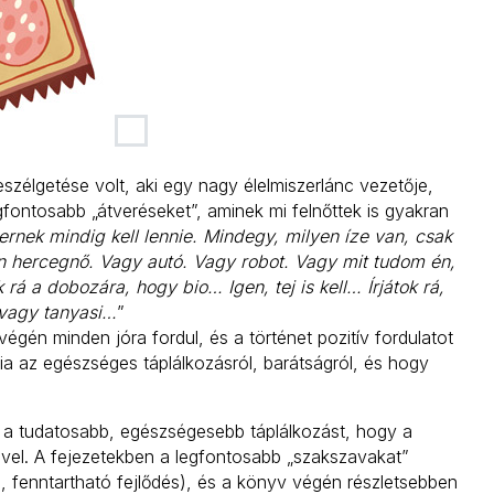
zélgetése volt, aki egy nagy élelmiszerlánc vezetője,
fontosabb „átveréseket”, aminek mi felnőttek is gyakran
rnek mindig kell lennie. Mindegy, milyen íze van, csak
 hercegnő. Vagy autó. Vagy robot. Vagy mit tudom én,
á a dobozára, hogy bio… Igen, tej is kell… Írjátok rá,
vagy tanyasi…
”
égén minden jóra fordul, és a történet pozitív fordulatot
nia az egészséges táplálkozásról, barátságról, és hogy
 a tudatosabb, egészségesebb táplálkozást, hogy a
vel. A fejezetekben a legfontosabb „szakszavakat”
ás, fenntartható fejlődés), és a könyv végén részletsebben