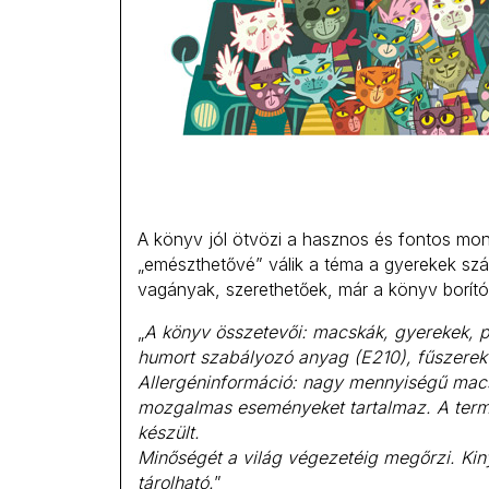
A könyv jól ötvözi a hasznos és fontos mon
„emészthetővé” válik a téma a gyerekek szá
vagányak, szerethetőek, már a könyv borítój
„
A könyv összetevői: macskák, gyerekek, p
humort szabályozó anyag (E210), fűszerek 
Allergéninformáció: nagy mennyiségű mac
mozgalmas eseményeket tartalmaz. A termék
készült.
Minőségét a világ végezetéig megőrzi. Kin
tárolható.
”