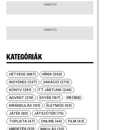
HIRDETÉS
HIRDETÉS
KATEGÓRIÁK
HÉTVÉGE (987)
HÍREK (550)
INGYENES (337)
VAKÁCIÓ (270)
KÖNYV (261)
ITT JÁRTUNK (246)
ADVENT (219)
EGYÉB (167)
PR (165)
KIRÁNDULÁS (101)
ÉLETMÓD (93)
JÁTÉK (90)
JÁTSZÓTÉR (75)
TOPLISTA (47)
ONLINE (44)
FILM (43)
HIRDETÉS (22)
MIKULÁS (20)