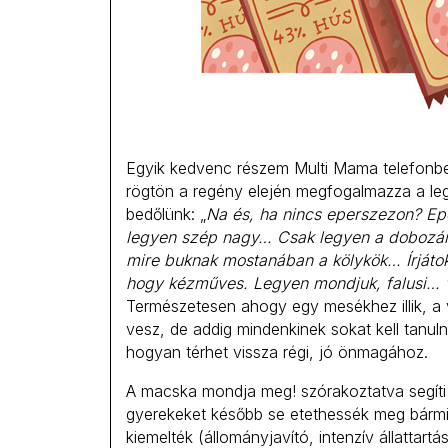
Egyik kedvenc részem Multi Mama telefonbes
rögtön a regény elején megfogalmazza a leg
bedőlünk: „
Na és, ha nincs eperszezon? Epe
legyen szép nagy… Csak legyen a dobozán
mire buknak mostanában a kölykök… Írjátok r
hogy kézműves. Legyen mondjuk, falusi… 
Természetesen ahogy egy mesékhez illik, a v
vesz, de addig mindenkinek sokat kell tanul
hogyan térhet vissza régi, jó önmagához.
A macska mondja meg! szórakoztatva segíti
gyerekeket később se etethessék meg bármi
kiemelték (állományjavító, intenzív állattart