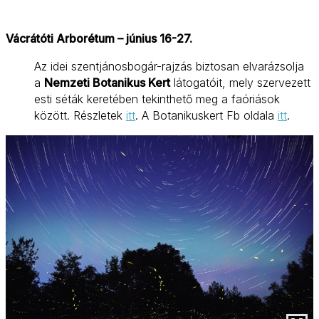
Vácrátóti Arborétum – június 16-27.
Az idei szentjánosbogár-rajzás biztosan elvarázsolja
a
Nemzeti Botanikus Kert
látogatóit, mely szervezett
esti séták keretében tekinthető meg a faóriások
között. Részletek
itt
. A Botanikuskert Fb oldala
itt
.