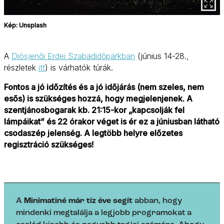
Kép: Unsplash
A
Diósjenői Erdei Szabadidőparkban
(június 14-28.,
részletek
itt
) is várhatók túrák.
Fontos a jó időzítés és a jó időjárás (nem szeles, nem
esős) is szükséges hozzá, hogy megjelenjenek. A
szentjánosbogarak kb. 21:15-kor „kapcsolják fel
lámpáikat” és 22 órakor véget is ér ez a júniusban látható
csodaszép jelenség. A legtöbb helyre előzetes
regisztráció szükséges!
A
Minimatiné már tíz éve segít
abban, hogy
mindenki megtalálja a legjobb programokat a