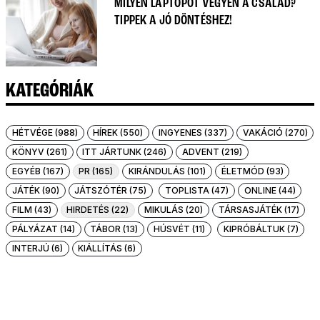
MILYEN LAPTOPOT VEGYEN A CSALÁD?
TIPPEK A JÓ DÖNTÉSHEZ!
KATEGÓRIÁK
HÉTVÉGE (988)
HÍREK (550)
INGYENES (337)
VAKÁCIÓ (270)
KÖNYV (261)
ITT JÁRTUNK (246)
ADVENT (219)
EGYÉB (167)
PR (165)
KIRÁNDULÁS (101)
ÉLETMÓD (93)
JÁTÉK (90)
JÁTSZÓTÉR (75)
TOPLISTA (47)
ONLINE (44)
FILM (43)
HIRDETÉS (22)
MIKULÁS (20)
TÁRSASJÁTÉK (17)
PÁLYÁZAT (14)
TÁBOR (13)
HÚSVÉT (11)
KIPRÓBÁLTUK (7)
INTERJÚ (6)
KIÁLLÍTÁS (6)