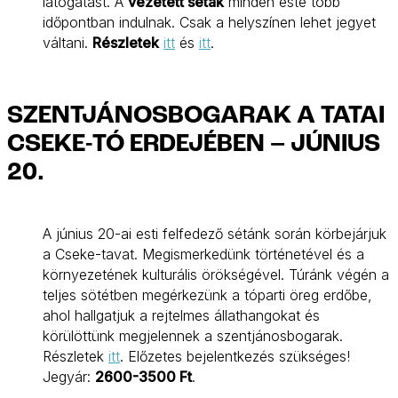
látogatást. A
vezetett séták
minden este több
időpontban indulnak. Csak a helyszínen lehet jegyet
váltani.
Részletek
itt
és
itt
.
SZENTJÁNOSBOGARAK A TATAI
CSEKE-TÓ ERDEJÉBEN – JÚNIUS
20.
A június 20-ai esti felfedező sétánk során körbejárjuk
a Cseke-tavat. Megismerkedünk történetével és a
környezetének kulturális örökségével. Túránk végén a
teljes sötétben megérkezünk a tóparti öreg erdőbe,
ahol hallgatjuk a rejtelmes állathangokat és
körülöttünk megjelennek a szentjánosbogarak.
Részletek
itt
. Előzetes bejelentkezés szükséges!
Jegyár:
2600-3500 Ft
.