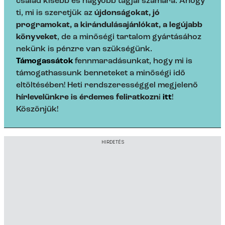
család kisebb és nagyobb tagjai számára. Ahogy
ti, mi is szeretjük az
újdonságokat, jó
programokat, a kirándulásajánlókat, a legújabb
könyveket
, de a minőségi tartalom gyártásához
nekünk is pénzre van szükségünk.
Támogassátok
fennmaradásunkat, hogy mi is
támogathassunk benneteket a minőségi idő
eltöltésében! Heti rendszerességgel megjelenő
hírlevelünkre is érdemes feliratkozn
i
itt
!
Köszönjük!
HIRDETÉS