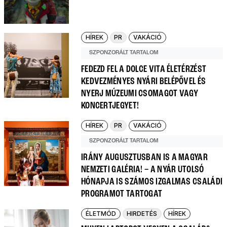
HÍREK
PR
VAKÁCIÓ
SZPONZORÁLT TARTALOM
FEDEZD FEL A DOLCE VITA ÉLETÉRZÉST
KEDVEZMÉNYES NYÁRI BELÉPŐVEL ÉS
NYERJ MÚZEUMI CSOMAGOT VAGY
KONCERTJEGYET!
HÍREK
PR
VAKÁCIÓ
SZPONZORÁLT TARTALOM
IRÁNY AUGUSZTUSBAN IS A MAGYAR
NEMZETI GALÉRIA! – A NYÁR UTOLSÓ
HÓNAPJA IS SZÁMOS IZGALMAS CSALÁDI
PROGRAMOT TARTOGAT
ÉLETMÓD
HIRDETÉS
HÍREK