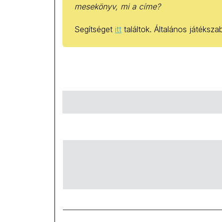
mesekönyv, mi a címe?
Segítséget
itt
találtok. Általános játéksz