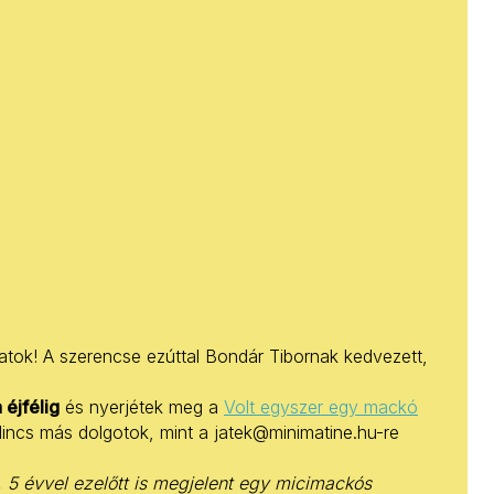
atok! A szerencse ezúttal Bondár Tibornak kedvezett,
éjfélig
és nyerjétek meg a
Volt egyszer egy mackó
incs más dolgotok, mint a jatek@minimatine.hu-re
, 5 évvel ezelőtt is megjelent egy micimackós