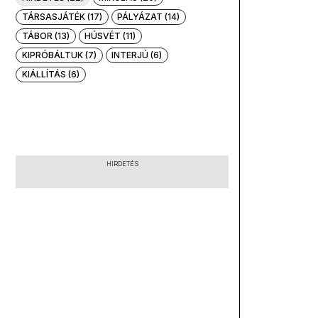
TÁRSASJÁTÉK (17)
PÁLYÁZAT (14)
TÁBOR (13)
HÚSVÉT (11)
KIPRÓBÁLTUK (7)
INTERJÚ (6)
KIÁLLÍTÁS (6)
HIRDETÉS