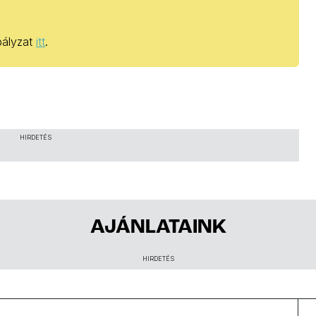
abályzat
itt
.
HIRDETÉS
AJÁNLATAINK
HIRDETÉS