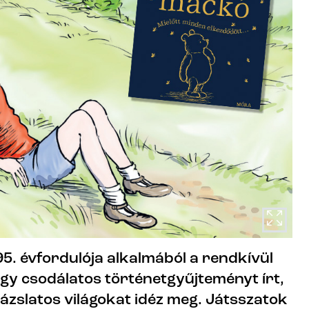
. évfordulója alkalmából a rendkívül
egy csodálatos történetgyűjteményt írt,
ázslatos világokat idéz meg. Játsszatok