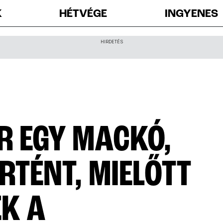
K
HÉTVÉGE
INGYENES
HIRDETÉS
R EGY MACKÓ,
RTÉNT, MIELŐTT
K A