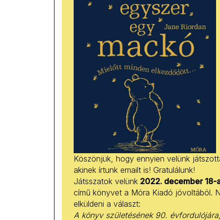
Köszönjük, hogy ennyien velünk játszott
akinek írtunk emailt is! Gratulálunk!
Játsszatok velünk
2022. december 18-a 
című könyvet a Móra Kiadó jóvoltából. N
elküldeni a választ:
A könyv születésének 90. évfordulójára