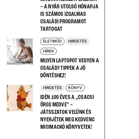
– A NYÁR UTOLSÓ HÓNAPJA
IS SZÁMOS IZGALMAS
CSALÁDI PROGRAMOT
TARTOGAT
ÉLETMÓD
HIRDETÉS
HÍREK
MILYEN LAPTOPOT VEGYEN A
CSALÁD? TIPPEK A JÓ
DÖNTÉSHEZ!
HIRDETÉS
KÖNYV
IDÉN 100 ÉVES A „CSACSI
ÖREG MEDVE” –
JÁTSSZATOK VELÜNK ÉS
NYERJÉTEK MEG KEDVENC
MICIMACKÓ KÖNYVETEK!