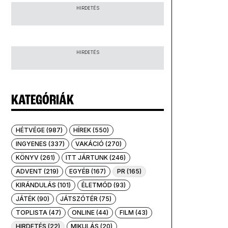
HIRDETÉS
HIRDETÉS
KATEGÓRIÁK
HÉTVÉGE (987)
HÍREK (550)
INGYENES (337)
VAKÁCIÓ (270)
KÖNYV (261)
ITT JÁRTUNK (246)
ADVENT (219)
EGYÉB (167)
PR (165)
KIRÁNDULÁS (101)
ÉLETMÓD (93)
JÁTÉK (90)
JÁTSZÓTÉR (75)
TOPLISTA (47)
ONLINE (44)
FILM (43)
HIRDETÉS (22)
MIKULÁS (20)