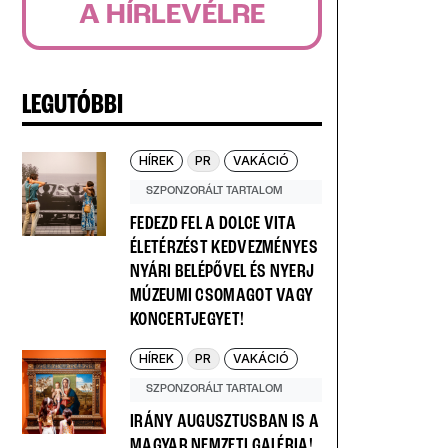
A HÍRLEVÉLRE
LEGUTÓBBI
HÍREK
PR
VAKÁCIÓ
SZPONZORÁLT TARTALOM
FEDEZD FEL A DOLCE VITA
ÉLETÉRZÉST KEDVEZMÉNYES
NYÁRI BELÉPŐVEL ÉS NYERJ
MÚZEUMI CSOMAGOT VAGY
KONCERTJEGYET!
HÍREK
PR
VAKÁCIÓ
SZPONZORÁLT TARTALOM
IRÁNY AUGUSZTUSBAN IS A
MAGYAR NEMZETI GALÉRIA!