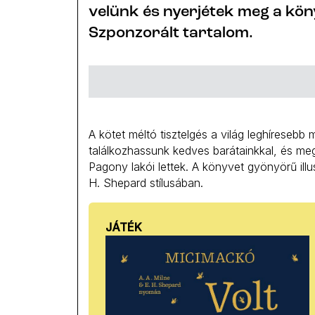
velünk és nyerjétek meg a kön
Szponzorált tartalom.
A kötet méltó tisztelgés a világ leghíresebb 
találkozhassunk kedves barátainkkal, és meg
Pagony lakói lettek. A könyvet gyönyörű illus
H. Shepard stílusában.
JÁTÉK