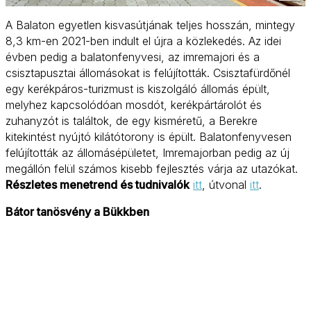
A Balaton egyetlen kisvasútjának teljes hosszán, mintegy
8,3 km-en 2021-ben indult el újra a közlekedés. Az idei
évben pedig a balatonfenyvesi, az imremajori és a
csisztapusztai állomásokat is felújították. Csisztafürdőnél
egy kerékpáros-turizmust is kiszolgáló állomás épült,
melyhez kapcsolódóan mosdót, kerékpártárolót és
zuhanyzót is találtok, de egy kisméretű, a Berekre
kitekintést nyújtó kilátótorony is épült. Balatonfenyvesen
felújították az állomásépületet, Imremajorban pedig az új
megállón felül számos kisebb fejlesztés várja az utazókat.
Részletes menetrend és tudnivalók
itt
, útvonal
itt
.
Bátor tanösvény a Bükkben