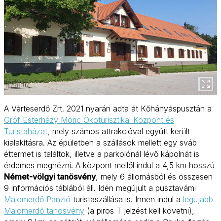
A Vérteserdő Zrt. 2021 nyarán adta át Kőhányáspusztán a
Gróf Esterházy Móric Ökoturisztikai Központ és
Turistaházat
, mely számos attrakcióval együtt került
kialakításra. Az épületben a szállások mellett egy sváb
éttermet is találtok, illetve a parkolónál lévő kápolnát is
érdemes megnézni. A központ mellől indul a 4,5 km hosszú
Német-völgyi tanösvény
, mely 6 állomásból és összesen
9 információs táblából áll. Idén megújult a pusztavámi
Malomerdő Panzió
turistaszállása is. Innen indul a
legújabb
Malomerdő tanösvény
(a piros T jelzést kell követni),