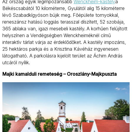
Az ország egyik legimpozánsabb
Wenckheim-kastély
a
Békéscsabától 10 kilométerre, Gyulától alig 15 kilométerre
lévő Szabadkígyóson bújik meg. Főépülete tornyokkal,
reneszánsz hatású loggiás terasszal díszített, 52 szobája,
365 ablaka van, igazi mesebeli kastély.
A korhűen felújított
helyszínen a Vendégségben Wenckheiméknél című
interaktív tárlat várja az érdeklődőket. A kastély impozáns,
25 hektáros parkja és a Krisztina Kávéház ingyenesen
látogatható. A parkolásra kijelölt terület az Áchim András
utcáról nyílik.
Majki kamalduli remeteség – Oroszlány-Majkpuszta