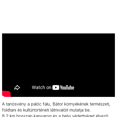
A tanösvény a palóc falu, Bátor környékének természeti,
földtani és kultúrtörténeti látnivalóit mutatja be.
8,2 km hosszan kanyarog és a helyi védettséget élvező