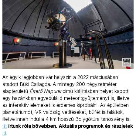
Az egyik legjobban vár helyszín a 2022 márciusában
átadott Büki Csillagda. A mintegy 200 négyzetméter
alapterületű
Éltető Napunk
című kiállításban helyet kapott
egy hazánkban egyedülálló meteoritgyűjteményt is, illetve
az interaktív elemeket is érdemes kipróbálni. Az épületben
planetáriumot, VR valóság vetítéseket, büfét is találtok,
illetve innen indul a 4 km hosszú Bolygótúra tanösvény is.
Itt
írtunk róla bővebben.
Aktuális programok és részletek
itt
.