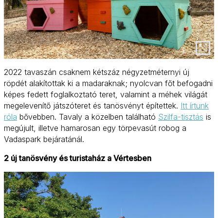
2022 tavaszán csaknem kétszáz négyzetméternyi új
röpdét alakítottak ki a madaraknak; nyolcvan főt befogadni
képes fedett foglalkoztató teret, valamint a méhek világát
megelevenítő játszóteret és tanösvényt építettek.
Itt írtunk
róla
bővebben. Tavaly a közelben található
Szilfa-tisztás
is
megújult, illetve hamarosan egy törpevasút robog a
Vadaspark bejáratánál.
2 új tanösvény és turistaház a Vértesben