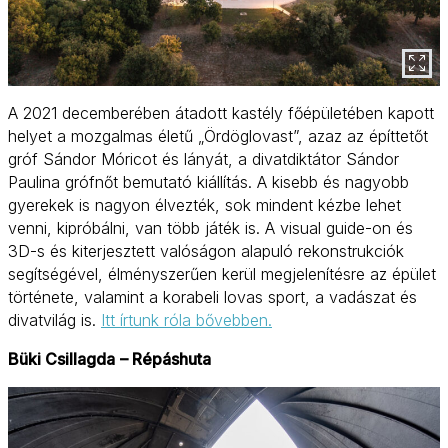
A 2021 decemberében átadott kastély főépületében kapott
helyet a mozgalmas életű „Ördöglovast”, azaz az építtetőt
gróf Sándor Móricot és lányát, a divatdiktátor Sándor
Paulina grófnőt bemutató kiállítás. A kisebb és nagyobb
gyerekek is nagyon élvezték, sok mindent kézbe lehet
venni, kipróbálni, van több játék is. A visual guide-on és
3D-s és kiterjesztett valóságon alapuló rekonstrukciók
segítségével, élményszerűen kerül megjelenítésre az épület
története, valamint a korabeli lovas sport, a vadászat és
divatvilág is.
Itt írtunk róla bővebben.
Büki Csillagda
– Répáshuta