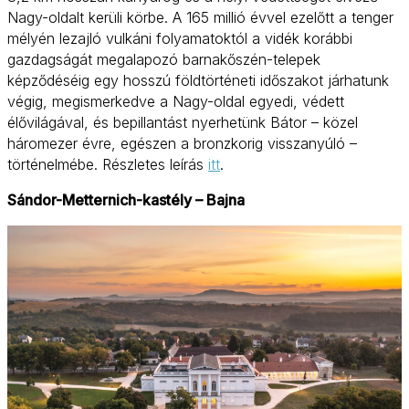
Nagy-oldalt kerüli körbe. A 165 millió évvel ezelőtt a tenger
mélyén lezajló vulkáni folyamatoktól a vidék korábbi
gazdagságát megalapozó barnakőszén-telepek
képződéséig egy hosszú földtörténeti időszakot járhatunk
végig, megismerkedve a Nagy-oldal egyedi, védett
élővilágával, és bepillantást nyerhetünk Bátor – közel
háromezer évre, egészen a bronzkorig visszanyúló –
történelmébe. Részletes leírás
itt
.
Sándor-Metternich-kastély – Bajna