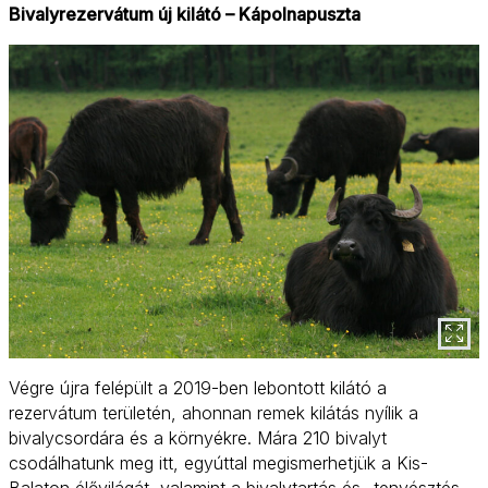
Bivalyrezervátum új kilátó – Kápolnapuszta
Végre újra felépült a 2019-ben lebontott kilátó a
rezervátum területén, ahonnan remek kilátás nyílik a
bivalycsordára és a környékre. Mára 210 bivalyt
csodálhatunk meg itt, egyúttal megismerhetjük a Kis-
Balaton élővilágát, valamint a bivalytartás és -tenyésztés