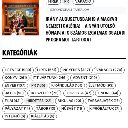
HÍREK
PR
VAKÁCIÓ
SZPONZORÁLT TARTALOM
IRÁNY AUGUSZTUSBAN IS A MAGYAR
NEMZETI GALÉRIA! – A NYÁR UTOLSÓ
HÓNAPJA IS SZÁMOS IZGALMAS CSALÁDI
PROGRAMOT TARTOGAT
KATEGÓRIÁK
HÉTVÉGE (989)
HÍREK (551)
INGYENES (337)
VAKÁCIÓ (270)
KÖNYV (261)
ITT JÁRTUNK (246)
ADVENT (219)
EGYÉB (167)
PR (165)
KIRÁNDULÁS (101)
ÉLETMÓD (93)
JÁTÉK (90)
JÁTSZÓTÉR (75)
TOPLISTA (47)
ONLINE (44)
FILM (43)
HIRDETÉS (22)
MIKULÁS (20)
TÁRSASJÁTÉK (17)
PÁLYÁZAT (14)
TÁBOR (13)
HÚSVÉT (11)
KIPRÓBÁLTUK (7)
INTERJÚ (6)
KIÁLLÍTÁS (6)