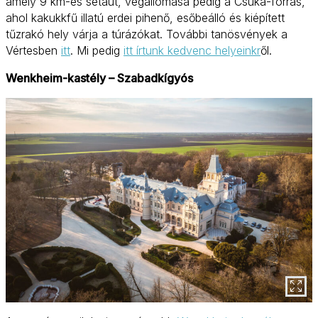
amely 9 km-es sétaút, végállomása pedig a Csuka-forrás,
ahol kakukkfű illatú erdei pihenő, esőbeálló és kiépített
tűzrakó hely várja a túrázókat. További tanösvények a
Vértesben
itt
. Mi pedig
itt írtunk kedvenc helyeinkr
ől.
Wenkheim-kastély – Szabadkígyós