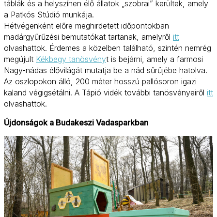
táblák és a helyszínen élő állatok „szobrai” kerültek, amely
a Patkós Stúdió munkája.
Hétvégenként előre meghirdetett időpontokban
madárgyűrűzési bemutatókat tartanak, amelyről
itt
olvashattok. Érdemes a közelben található, szintén nemrég
megújult
Kékbegy tanösvény
t is bejárni, amely a farmosi
Nagy-nádas élővilágát mutatja be a nád sűrűjébe hatolva.
Az oszlopokon álló, 200 méter hosszú pallósoron igazi
kaland végigsétálni. A Tápió vidék további tanösvényeiről
itt
olvashattok.
Újdonságok a Budakeszi Vadasparkban