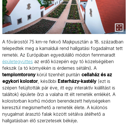
A fővárostól 75 km-re fekvő Majkpusztán a 18. században
telepedtek meg a kamalduli rend hallgatási fogadalmat tett
remetéi. Az Európában egyedülálló módon fennmaradt
épületegyüttes
az erdő közepén egy tó közelségében
fekszik (a tó környékén is érdemes sétálni). A
templomtorony
körül tizenhét puritán
cellaház és az
egykori kolostor
, későbbi
Esterházy-kastély
(ezt is
szépen felújították pár éve, itt egy interaktív kiállítást is
találtok) épülete őrzi a valaha itt élt remeték emlékét. A
kolostorban korhű módon berendezett helyiségeken
keresztül megismerhető a remeték élete. A különös
nyugalmat árasztó falak között sétálva átélhető a
hallgatásban élő szerzetesek békéje.