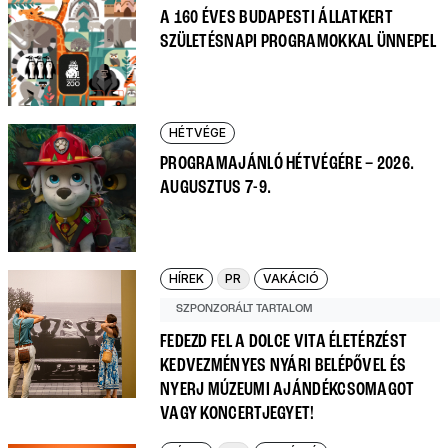
A 160 ÉVES BUDAPESTI ÁLLATKERT
SZÜLETÉSNAPI PROGRAMOKKAL ÜNNEPEL
HÉTVÉGE
PROGRAMAJÁNLÓ HÉTVÉGÉRE – 2026.
AUGUSZTUS 7-9.
HÍREK
PR
VAKÁCIÓ
SZPONZORÁLT TARTALOM
FEDEZD FEL A DOLCE VITA ÉLETÉRZÉST
KEDVEZMÉNYES NYÁRI BELÉPŐVEL ÉS
NYERJ MÚZEUMI AJÁNDÉKCSOMAGOT
VAGY KONCERTJEGYET!