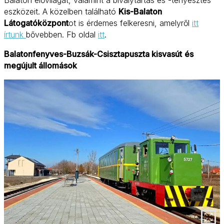
eszközeit. A közelben található
Kis-Balaton
Látogatóközpont
ot is érdemes felkeresni, amelyről
itt
írtunk
bővebben. Fb oldal
itt
.
Balatonfenyves-Buzsák-Csisztapuszta kisvasút
és
megújult állomások