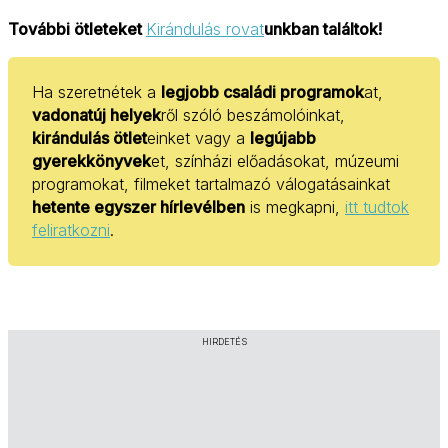
További ötleteket
Kirándulás rovat
unkban találtok!
Ha szeretnétek a
legjobb családi programok
at,
vadonatúj helyek
ről szóló beszámolóinkat,
kirándulás ötlet
einket vagy a
legújabb
gyerekkönyvek
et, színházi előadásokat, múzeumi
programokat, filmeket tartalmazó válogatásainkat
hetente egyszer hírlevélben
is megkapni,
itt tudtok
feliratkozni
.
HIRDETÉS