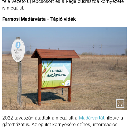
felé vezető új lépcsősort és a Rege cukrászda környezete
is megújul.
Farmosi Madárvárta – Tápió vidék
2022 tavaszán átadták a megújult a
Madárvártát
, illetve a
gátőrházat is. Az épület környékére színes, információs