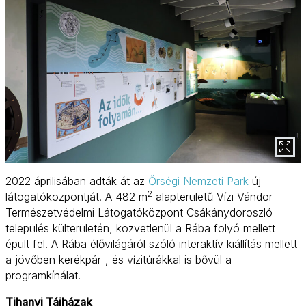
2022 áprilisában adták át az
Őrségi Nemzeti Park
új
2
látogatóközpontját. A 482 m
alapterületű Vízi Vándor
Természetvédelmi Látogatóközpont Csákánydoroszló
település külterületén, közvetlenül a Rába folyó mellett
épült fel. A Rába élővilágáról szóló interaktív kiállítás mellett
a jövőben kerékpár-, és vízitúrákkal is bővül a
programkínálat.
Tihanyi Tájházak