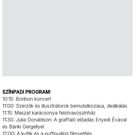
SZÍNPADI PROGRAM:
10:15: Boribon koncert
11:00: Szerzők és illusztrátorok bemutatkozása, dedikálás
11:15: Maszat karácsonya felolvasószínház
11:30: Julia Donaldson: A graffaló előadás Enyedi Évával
és Bánki Gergellyel
12:00: A kuflik és a puffpuding filmvetítés