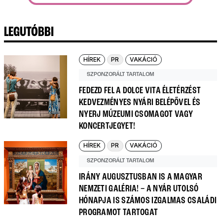
LEGUTÓBBI
HÍREK
PR
VAKÁCIÓ
SZPONZORÁLT TARTALOM
FEDEZD FEL A DOLCE VITA ÉLETÉRZÉST
KEDVEZMÉNYES NYÁRI BELÉPŐVEL ÉS
NYERJ MÚZEUMI CSOMAGOT VAGY
KONCERTJEGYET!
HÍREK
PR
VAKÁCIÓ
SZPONZORÁLT TARTALOM
IRÁNY AUGUSZTUSBAN IS A MAGYAR
NEMZETI GALÉRIA! – A NYÁR UTOLSÓ
HÓNAPJA IS SZÁMOS IZGALMAS CSALÁDI
PROGRAMOT TARTOGAT