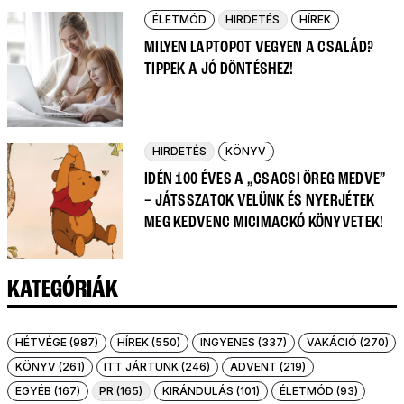
ÉLETMÓD
HIRDETÉS
HÍREK
MILYEN LAPTOPOT VEGYEN A CSALÁD?
TIPPEK A JÓ DÖNTÉSHEZ!
HIRDETÉS
KÖNYV
IDÉN 100 ÉVES A „CSACSI ÖREG MEDVE”
– JÁTSSZATOK VELÜNK ÉS NYERJÉTEK
MEG KEDVENC MICIMACKÓ KÖNYVETEK!
KATEGÓRIÁK
HÉTVÉGE (987)
HÍREK (550)
INGYENES (337)
VAKÁCIÓ (270)
KÖNYV (261)
ITT JÁRTUNK (246)
ADVENT (219)
EGYÉB (167)
PR (165)
KIRÁNDULÁS (101)
ÉLETMÓD (93)