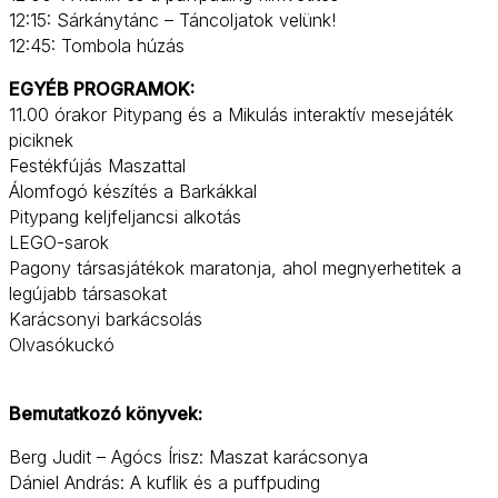
12:15: Sárkánytánc – Táncoljatok velünk!
12:45: Tombola húzás
EGYÉB PROGRAMOK:
11.00 órakor Pitypang és a Mikulás interaktív mesejáték
piciknek
Festékfújás Maszattal
Álomfogó készítés a Barkákkal
Pitypang keljfeljancsi alkotás
LEGO-sarok
Pagony társasjátékok maratonja, ahol megnyerhetitek a
legújabb társasokat
Karácsonyi barkácsolás
Olvasókuckó
Bemutatkozó könyvek:
Berg Judit – Agócs Írisz: Maszat karácsonya
Dániel András: A kuflik és a puffpuding