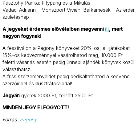
Pásztohy Panka: Pitypang és a Mikulás
Vadadi Adrienn – Monszport Vivien: Barkamesék – Az erdei
születésnap
A jegyeket érdemes elővételben megvenni
itt
, mert
nagyon fogynak!
A fesztiválon a Pagony könyveket 20%-os, a -játékokat
15%-os kedvezménnyel vásárolhatod meg, 10.000 Ft
feletti vásárlás esetén pedig ünnepi ajándék könyvek közül
választhatsz.
A friss szerzeményeidet pedig dedikáltathatod a kedvenc
szerzőiddel és illusztrátoraiddal!
Jegyár:
gyerek 2000 Ft, felnőtt 2500 Ft.
MINDEN JEGY ELFOGYOTT!
Forrás:
Pagony