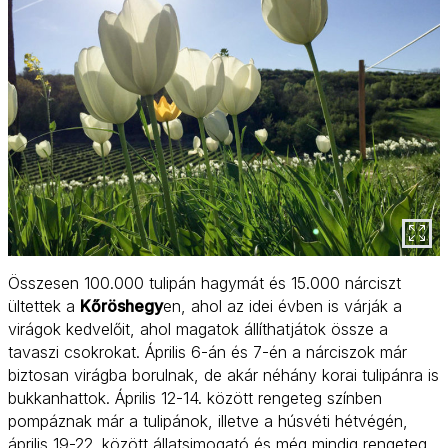
Összesen 100.000 tulipán hagymát és 15.000 nárciszt
ültettek a
Kőröshegy
en, ahol az idei évben is várják a
virágok kedvelőit, ahol magatok állíthatjátok össze a
tavaszi csokrokat. Április 6-án és 7-én a nárciszok már
biztosan virágba borulnak, de akár néhány korai tulipánra is
bukkanhattok. Április 12-14. között rengeteg színben
pompáznak már a tulipánok, illetve a húsvéti hétvégén,
április 19-22. között állatsimogató és még mindig rengeteg