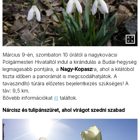
Március 9-én, szombaton 10 órától a nagykovácsi
Polgármesteri Hivataltól indul a kirándulás a Budai-hegység
legmagasabb pontjára, a
Nagy-Kopasz
ra, ahol a kilátóból
tiszta időben a panorámát is megcsodálhatjátok. A
tavaszindító túrára előzetes bejelentkezés szükséges! A
táv: 9,5 km.
Bővebb információkat
itt
találtok.
Nárcisz és tulipánszüret, ahol virágot szedni szabad