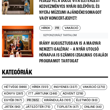
FEDEZD FEL A DOLCE VITA ÉLETÉRZÉST
KEDVEZMÉNYES NYÁRI BELÉPŐVEL ÉS
NYERJ MÚZEUMI AJÁNDÉKCSOMAGOT
VAGY KONCERTJEGYET!
HÍREK
PR
VAKÁCIÓ
SZPONZORÁLT TARTALOM
IRÁNY AUGUSZTUSBAN IS A MAGYAR
NEMZETI GALÉRIA! – A NYÁR UTOLSÓ
HÓNAPJA IS SZÁMOS IZGALMAS CSALÁDI
PROGRAMOT TARTOGAT
KATEGÓRIÁK
HÉTVÉGE (989)
HÍREK (551)
INGYENES (337)
VAKÁCIÓ (270)
KÖNYV (261)
ITT JÁRTUNK (246)
ADVENT (219)
EGYÉB (167)
PR (165)
KIRÁNDULÁS (101)
ÉLETMÓD (93)
JÁTÉK (90)
JÁTSZÓTÉR (75)
TOPLISTA (47)
ONLINE (44)