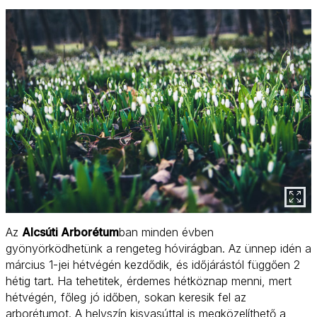
Az
Alcsúti Arborétum
ban minden évben
gyönyörködhetünk a rengeteg hóvirágban. Az ünnep idén a
március 1-jei hétvégén kezdődik, és időjárástól függően 2
hétig tart. Ha tehetitek, érdemes hétköznap menni, mert
hétvégén, főleg jó időben, sokan keresik fel az
arborétumot. A helyszín kisvasúttal is megközelíthető a