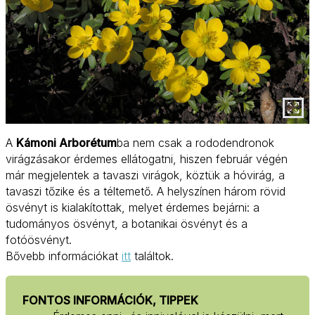
A
Kámoni Arborétum
ba nem csak a rododendronok
virágzásakor érdemes ellátogatni, hiszen február végén
már megjelentek a tavaszi virágok, köztük a hóvirág, a
tavaszi tőzike és a téltemető. A helyszínen három rövid
ösvényt is kialakítottak, melyet érdemes bejárni: a
tudományos ösvényt, a botanikai ösvényt és a
fotóösvényt.
Bővebb információkat
itt
találtok.
FONTOS INFORMÁCIÓK, TIPPEK