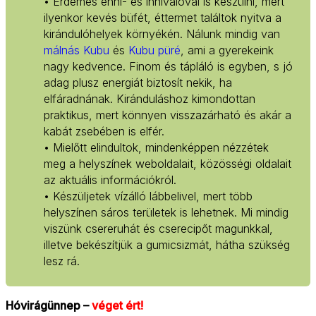
• Érdemes enni- és innivalóval is készülni, mert
ilyenkor kevés büfét, éttermet találtok nyitva a
kirándulóhelyek környékén. Nálunk mindig van
málnás Kubu
és
Kubu püré
, ami a gyerekeink
nagy kedvence. Finom és tápláló is egyben, s jó
adag plusz energiát biztosít nekik, ha
elfáradnának. Kiránduláshoz kimondottan
praktikus, mert könnyen visszazárható és akár a
kabát zsebében is elfér.
• Mielőtt elindultok, mindenképpen nézzétek
meg a helyszínek weboldalait, közösségi oldalait
az aktuális információkról.
• Készüljetek vízálló lábbelivel, mert több
helyszínen sáros területek is lehetnek. Mi mindig
viszünk csereruhát és cserecipőt magunkkal,
illetve bekészítjük a gumicsizmát, hátha szükség
lesz rá.
Hóvirágünnep –
véget ért!