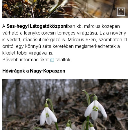
A
Sas-hegyi Látogatóközpont
ban kb. március közepén
várható a leánykökörcsin tömeges virágzása. Ez a növény
is védett, ráadásul mérgező is. Március 9-én, szombaton 11
órától egy könnyű séta keretében megismerkedhettek a
kikelet többi virágával is.
Bővebb információkat
itt
találtok.
Hóvirágok a Nagy-Kopaszon