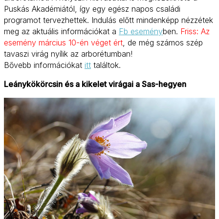
Puskás Akadémiától, így egy egész napos családi
programot tervezhettek. Indulás előtt mindenképp nézzétek
meg az aktuális információkat a
Fb esemény
ben.
Friss: Az
esemény március 10-én véget ért
, de még számos szép
tavaszi virág nyílik az arborétumban!
Bővebb információkat
itt
találtok.
Leánykökörcsin és a kikelet virágai a Sas-hegyen