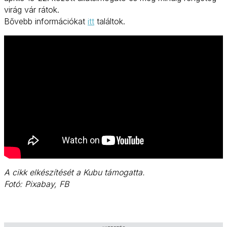
virág vár rátok.
Bővebb információkat
itt
találtok.
A cikk elkészítését a Kubu támogatta.
Fotó: Pixabay, FB