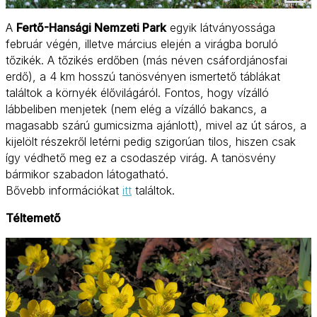
A
Fertő-Hansági Nemzeti Park
egyik látványossága
február végén, illetve március elején a virágba boruló
tőzikék. A tőzikés erdőben (más néven csáfordjánosfai
erdő), a 4 km hosszú tanösvényen ismertető táblákat
találtok a környék élővilágáról. Fontos, hogy vízálló
lábbeliben menjetek (nem elég a vízálló bakancs, a
magasabb szárú gumicsizma ajánlott), mivel az út sáros, a
kijelölt részekről letérni pedig szigorúan tilos, hiszen csak
így védhető meg ez a csodaszép virág. A tanösvény
bármikor szabadon látogatható.
Bővebb információkat
itt
találtok.
Téltemető