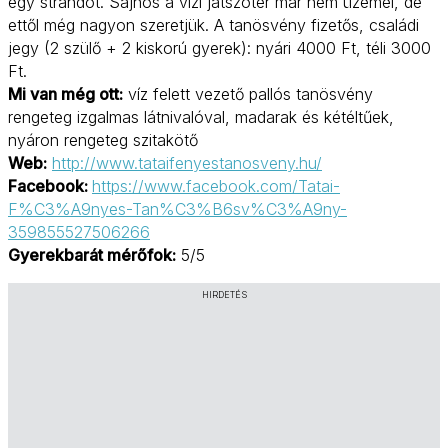
egy strandot. Sajnos a vízi játszótér már nem üzemel, de
ettől még nagyon szeretjük. A tanösvény fizetős, családi
jegy (2 szülő + 2 kiskorú gyerek): nyári 4000 Ft, téli 3000
Ft.
Mi van még ott:
víz felett vezető pallós tanösvény
rengeteg izgalmas látnivalóval, madarak és kétéltűek,
nyáron rengeteg szitakötő
Web:
http://www.tataifenyestanosveny.hu/
Facebook:
https://www.facebook.com/Tatai-
F%C3%A9nyes-Tan%C3%B6sv%C3%A9ny-
359855527506266
Gyerekbarát mérőfok:
5/5
HIRDETÉS