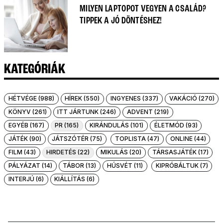
MILYEN LAPTOPOT VEGYEN A CSALÁD?
TIPPEK A JÓ DÖNTÉSHEZ!
KATEGÓRIÁK
HÉTVÉGE (988)
HÍREK (550)
INGYENES (337)
VAKÁCIÓ (270)
KÖNYV (261)
ITT JÁRTUNK (246)
ADVENT (219)
EGYÉB (167)
PR (165)
KIRÁNDULÁS (101)
ÉLETMÓD (93)
JÁTÉK (90)
JÁTSZÓTÉR (75)
TOPLISTA (47)
ONLINE (44)
FILM (43)
HIRDETÉS (22)
MIKULÁS (20)
TÁRSASJÁTÉK (17)
PÁLYÁZAT (14)
TÁBOR (13)
HÚSVÉT (11)
KIPRÓBÁLTUK (7)
INTERJÚ (6)
KIÁLLÍTÁS (6)