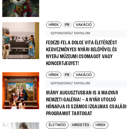
HÍREK
PR
VAKÁCIÓ
SZPONZORÁLT TARTALOM
FEDEZD FEL A DOLCE VITA ÉLETÉRZÉST
KEDVEZMÉNYES NYÁRI BELÉPŐVEL ÉS
NYERJ MÚZEUMI CSOMAGOT VAGY
KONCERTJEGYET!
HÍREK
PR
VAKÁCIÓ
SZPONZORÁLT TARTALOM
IRÁNY AUGUSZTUSBAN IS A MAGYAR
NEMZETI GALÉRIA! – A NYÁR UTOLSÓ
HÓNAPJA IS SZÁMOS IZGALMAS CSALÁDI
PROGRAMOT TARTOGAT
ÉLETMÓD
HIRDETÉS
HÍREK