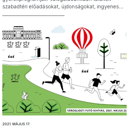
szabadtéri előadásokat, újdonságokat, ingyenes
lehetőségeket, kirándulásokat, játszótereket,
fagyizókat és még számos jó ötletet. 15 budapesti
program gyerekeknek a nyári szünetre!
2021. MÁJUS 17.