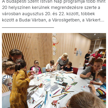
A budapesti Szent István Nap programjai több mint
20 helyszínen kerülnek megrendezésre szerte a
városban augusztus 20. és 22. között, többek
között a Budai Várban, a Városligetben, a Várkert
Bazárnál, a Március 15. téren és az Erzsébet téren.
Rengeteg koncert, gyerekprogram és egyéb
esemény várja majd a közönséget. Augusztus 20.
Budapest a legjobb programok!