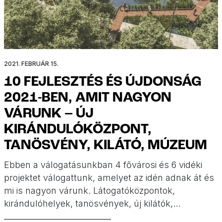
2021. FEBRUÁR 15.
10 FEJLESZTÉS ÉS ÚJDONSÁG
2021-BEN, AMIT NAGYON
VÁRUNK – ÚJ
KIRÁNDULÓKÖZPONT,
TANÖSVÉNY, KILÁTÓ, MÚZEUM
Ebben a válogatásunkban 4 fővárosi és 6 vidéki
projektet válogattunk, amelyet az idén adnak át és
mi is nagyon várunk. Látogatóközpontok,
kirándulóhelyek, tanösvények, új kilátók,
múzeumok is szerepelnek összeállításunkban.