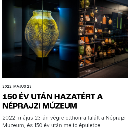
2022. MÁJUS 23.
150 ÉV UTÁN HAZATÉRT A
NÉPRAJZI MÚZEUM
2022. május 23-án végre otthonra talált a Néprajzi
Múzeum, és 150 év után méltó épületbe