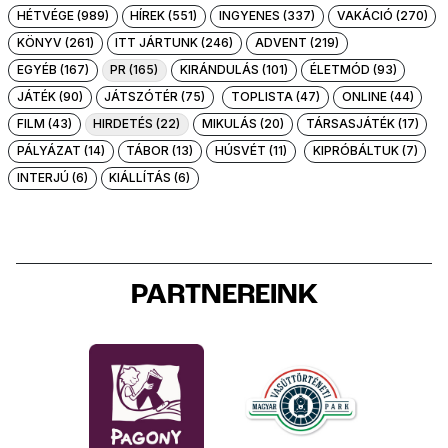
HÉTVÉGE (989)
HÍREK (551)
INGYENES (337)
VAKÁCIÓ (270)
KÖNYV (261)
ITT JÁRTUNK (246)
ADVENT (219)
EGYÉB (167)
PR (165)
KIRÁNDULÁS (101)
ÉLETMÓD (93)
JÁTÉK (90)
JÁTSZÓTÉR (75)
TOPLISTA (47)
ONLINE (44)
FILM (43)
HIRDETÉS (22)
MIKULÁS (20)
TÁRSASJÁTÉK (17)
PÁLYÁZAT (14)
TÁBOR (13)
HÚSVÉT (11)
KIPRÓBÁLTUK (7)
INTERJÚ (6)
KIÁLLÍTÁS (6)
PARTNEREINK