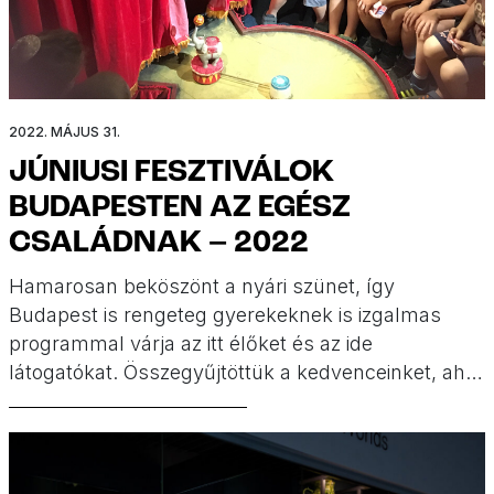
2022. MÁJUS 31.
JÚNIUSI FESZTIVÁLOK
BUDAPESTEN AZ EGÉSZ
CSALÁDNAK – 2022
Hamarosan beköszönt a nyári szünet, így
Budapest is rengeteg gyerekeknek is izgalmas
programmal várja az itt élőket és az ide
látogatókat. Összegyűjtöttük a kedvenceinket, ahol
koncertekkel, bábelőadásokkal, könyvekkel,
finomságokkal és sok minden mással is várnak
benneteket. Júniusi fesztiválok Budapesten az
egész családnak!