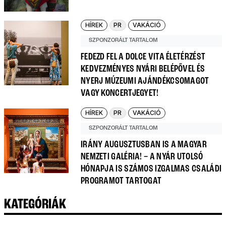
HÍREK
PR
VAKÁCIÓ
SZPONZORÁLT TARTALOM
FEDEZD FEL A DOLCE VITA ÉLETÉRZÉST
KEDVEZMÉNYES NYÁRI BELÉPŐVEL ÉS
NYERJ MÚZEUMI AJÁNDÉKCSOMAGOT
VAGY KONCERTJEGYET!
HÍREK
PR
VAKÁCIÓ
SZPONZORÁLT TARTALOM
IRÁNY AUGUSZTUSBAN IS A MAGYAR
NEMZETI GALÉRIA! – A NYÁR UTOLSÓ
HÓNAPJA IS SZÁMOS IZGALMAS CSALÁDI
PROGRAMOT TARTOGAT
KATEGÓRIÁK