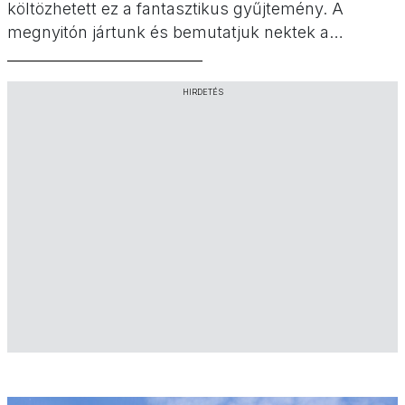
költözhetett ez a fantasztikus gyűjtemény. A
megnyitón jártunk és bemutatjuk nektek a
kiállításokat, programokat és szolgáltatásokat,
különös tekintettel a gyerek- és családbarát
HIRDETÉS
eseményekre, helyszínekre.