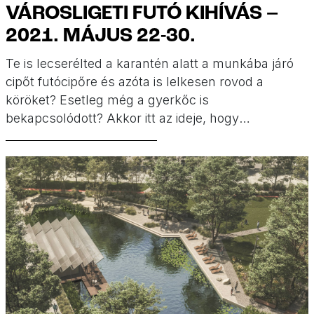
VÁROSLIGETI FUTÓ KIHÍVÁS –
2021. MÁJUS 22-30.
Te is lecserélted a karantén alatt a munkába járó
cipőt futócipőre és azóta is lelkesen rovod a
köröket? Esetleg még a gyerkőc is
bekapcsolódott? Akkor itt az ideje, hogy
megmutasd mennyit fejlődtél! Próbálj ki egy új
helyszínt és teljesítsd a Városligeti futó kihívás
távjait a családdal május 22. és 30. között!