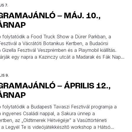
US 7.
RAMAJÁNLÓ – MÁJ. 10.,
ÁRNAP
 folytatódik a Food Truck Show a Dürer Parkban, a
Fesztivál a Vácrátóti Botanikus Kertben, a Budaörsi
Gizella Fesztivál Veszprémben és a Playmobil kiállítás.
zárják egy napra a Kazinczy utcát a Madarak és Fák Napja
ól, ezer anya énekel majd a Millenárison a Ringató
nyén. A képregényrajongók a Dürerbe menjenek, a […]
IS 9.
RAMAJÁNLÓ – ÁPRILIS 12.,
ÁRNAP
 folytatódik a Budapesti Tavaszi Fesztivál programja a
 ingyenes Családi nappal, a Sakura ünnep a
rtben, az „Oldtimerek Hétvégéje” a Vasúttörténeti
 a Legyél Te is videójátékkészítő workshop a Hátsó