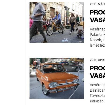
2015. MÁJ
PROG
VAS
Vasárnap
Palánta 
Napok, a 
Ismét le
alkalmáb
rendezvé
2015. ÁPRIL
PROG
VAS
Vasárnap
Bálnában
Füvészke
Parkban,