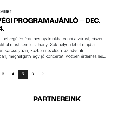
 de bringázhattok Gryllus Vilmossal a Puskinban, az
ban Halász Judit, a BJC-ben az Iszkiri zenekar vár
MBER 11.
et. A Müpában megtáncoltatnak kicsiket és nagyokat […]
VÉGI PROGRAMAJÁNLÓ – DEC.
4.
. hétvégéjén érdemes nyakunkba venni a várost, hiszen
kból most sem lesz hiány. Sok helyen lehet majd a
n korcsolyázni, közben nézelődni az adventi
ban, meghallgatni egy jó koncertet. Közben érdemes lesz
a Katonába, ahol a Kolibri Kiadó téli újdonságait mutatja
ég Noha alkotóműhellyel is várnak benneteket, sőt
nyesen vehettek színházjegyet. […]
3
4
5
6
PARTNEREINK