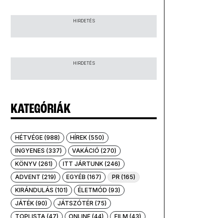
HIRDETÉS
HIRDETÉS
KATEGÓRIÁK
HÉTVÉGE (988)
HÍREK (550)
INGYENES (337)
VAKÁCIÓ (270)
KÖNYV (261)
ITT JÁRTUNK (246)
ADVENT (219)
EGYÉB (167)
PR (165)
KIRÁNDULÁS (101)
ÉLETMÓD (93)
JÁTÉK (90)
JÁTSZÓTÉR (75)
TOPLISTA (47)
ONLINE (44)
FILM (43)