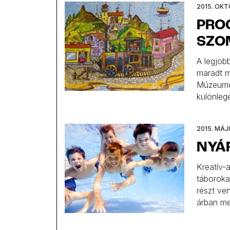
2015. OKT
PROG
SZO
A legjob
maradt m
Múzeumok
különleg
Nemzeti 
Lengyelo
2015. MÁJU
növényei
NYÁR
Kreatív-
táboroka
részt ve
árban me
ismerősö
lehetősé