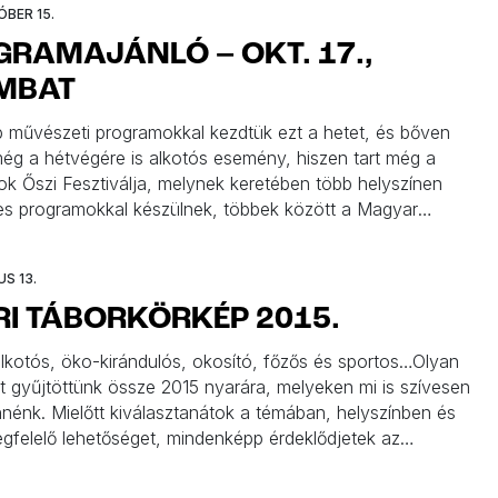
ÓBER 15.
RAMAJÁNLÓ – OKT. 17.,
MBAT
b művészeti programokkal kezdtük ezt a hetet, és bőven
ég a hétvégére is alkotós esemény, hiszen tart még a
 Őszi Fesztiválja, melynek keretében több helyszínen
es programokkal készülnek, többek között a Magyar
Galériában és a Ludwig Múzeumban is. Emellett
rszággal ismerkedhettek a Deák 17-ben, Székelyföld
S 13.
vel a Szamóca tanodában, hangszerekkel a […]
I TÁBORKÖRKÉP 2015.
alkotós, öko-kirándulós, okosító, főzős és sportos…Olyan
t gyűjtöttünk össze 2015 nyarára, melyeken mi is szívesen
nnénk. Mielőtt kiválasztanátok a témában, helyszínben és
gfelelő lehetőséget, mindenképp érdeklődjetek az
knél vagy látogassatok el a nyílt napokra, ahol erre
g van. Nagy nyári táborkörkép a Minimatinétól!