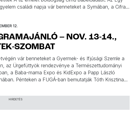
gyelem családi napja vár benneteket a Symában, a Cifra
 Müpában, a Kaláka a Puskinban, az Eszter-lánc
kar a Klauzál Házban, hangszerekkel ismerkedhettek az
EMBER 12.
, a legújabb kolibris […]
RAMAJÁNLÓ – NOV. 13-14.,
TEK-SZOMBAT
tvégén vár benneteket a Gyermek- és Ifjúsági Szemle a
n, az Ürgefüttyök rendezvénye a Természettudományi
an, a Baba-mama Expo és KidExpo a Papp László
nában. Pénteken a FUGÁ-ban bemutatják Tóth Krisztina
 könyvét. Szombaton kertészkedhettek a Szamócával,
családi programokkal készülnek a Vasarely Múzeumban, a
Galériában, a HellóAnyu!-ban, a Két Egérben, a
HIRDETÉS
okban, […]