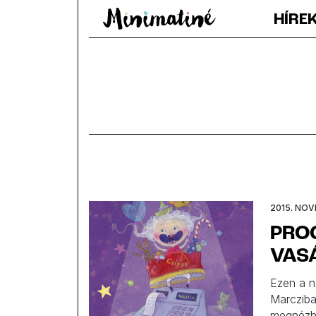
HÍRE
2015. NOV
PROG
VAS
Ezen a n
Marcziba
megnézhe