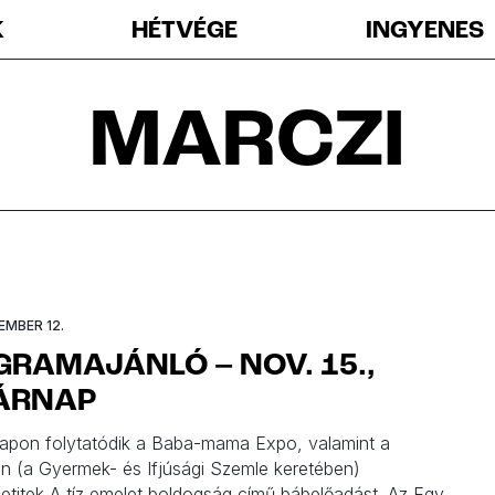
K
HÉTVÉGE
INGYENES
MARCZI
EMBER 12.
RAMAJÁNLÓ – NOV. 15.,
ÁRNAP
apon folytatódik a Baba-mama Expo, valamint a
n (a Gyermek- és Ifjúsági Szemle keretében)
titek A tíz emelet boldogság című bábelőadást. Az Egy