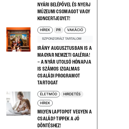
NYÁRI BELÉPŐVEL ÉS NYERJ
MÚZEUMI CSOMAGOT VAGY
KONCERTJEGYET!
HÍREK
PR
VAKÁCIÓ
SZPONZORÁLT TARTALOM
IRÁNY AUGUSZTUSBAN IS A
MAGYAR NEMZETI GALÉRIA!
– A NYÁR UTOLSÓ HÓNAPJA
IS SZÁMOS IZGALMAS
CSALÁDI PROGRAMOT
TARTOGAT
ÉLETMÓD
HIRDETÉS
HÍREK
MILYEN LAPTOPOT VEGYEN A
CSALÁD? TIPPEK A JÓ
DÖNTÉSHEZ!