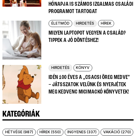
HÓNAPJA IS SZÁMOS IZGALMAS CSALÁDI
PROGRAMOT TARTOGAT
ÉLETMÓD
HIRDETÉS
HÍREK
MILYEN LAPTOPOT VEGYEN A CSALÁD?
TIPPEK A JÓ DÖNTÉSHEZ!
HIRDETÉS
KÖNYV
IDÉN 100 ÉVES A „CSACSI ÖREG MEDVE”
– JÁTSSZATOK VELÜNK ÉS NYERJÉTEK
MEG KEDVENC MICIMACKÓ KÖNYVETEK!
KATEGÓRIÁK
HÉTVÉGE (987)
HÍREK (550)
INGYENES (337)
VAKÁCIÓ (270)