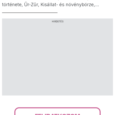
története, Űr-Zűr, Kisállat- és növénybörze,
Mangalica Fesztivál. Ezt tartogatja a vasárnap!
HIRDETÉS