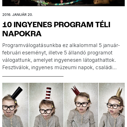
2016. JANUÁR 20.
10 INGYENES PROGRAM TÉLI
NAPOKRA
Programválogatásunkba ez alkalommal 5 január-
februári eseményt, illetve 5 állandó programot
válogattunk, amelyet ingyenesen látogathattok.
Fesztiválok, ingyenes múzeumi napok, családi
rendezvények, egyéb események, kipróbált,
pénztárcakímélő ötletek a Minimatinétól, és
hamarosan érkeznek a farsangi programok is!