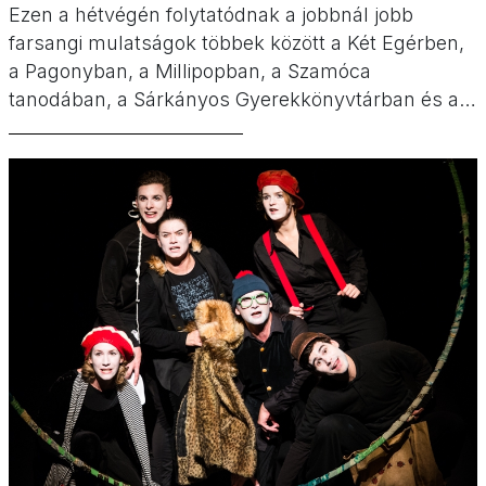
Ezen a hétvégén folytatódnak a jobbnál jobb
farsangi mulatságok többek között a Két Egérben,
a Pagonyban, a Millipopban, a Szamóca
tanodában, a Sárkányos Gyerekkönyvtárban és a
MOM-ban, de emellett lesz gasztro fesztivál is, két
vasútmodell kiállítás, GYIK Műhely szülinap,
ingyenes belépés az Állatkertbe, nyomozás a Piros
Kakaóval, sok-sok jó mese, klasszikus zene és
bábelőadás is. […]