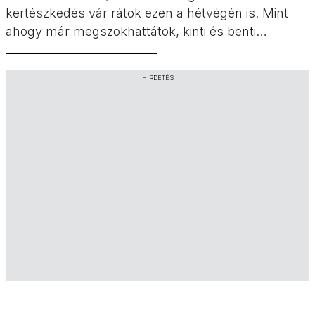
kertészkedés vár rátok ezen a hétvégén is. Mint
ahogy már megszokhattátok, kinti és benti
programokat is találtok a hétvégi ajánlóban, hiszen
most sem hagyunk benneteket jó programok
HIRDETÉS
nélkül.