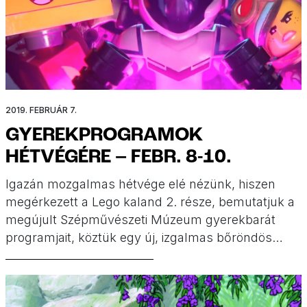
2019. FEBRUÁR 7.
GYEREKPROGRAMOK
HÉTVÉGÉRE – FEBR. 8-10.
Igazán mozgalmas hétvége elé nézünk, hiszen
megérkezett a Lego kaland 2. része, bemutatjuk a
megújult Szépművészeti Múzeum gyerekbarát
programjait, köztük egy új, izgalmas bőröndös
játékot, vár benneteket több helyszínen a
Wonderland Fesztivál, de lesznek még koncertek,
kreatív programok, meseösvény, diafilm és