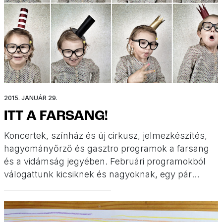
2015. JANUÁR 29.
ITT A FARSANG!
Koncertek, színház és új cirkusz, jelmezkészítés,
hagyományőrző és gasztro programok a farsang
és a vidámság jegyében. Februári programokból
válogattunk kicsiknek és nagyoknak, egy pár
ötletes jelmezt is találtok a végén kedvenc
blogjainkról, illetve a farsangi fánk sem maradhat
ki a buliból.