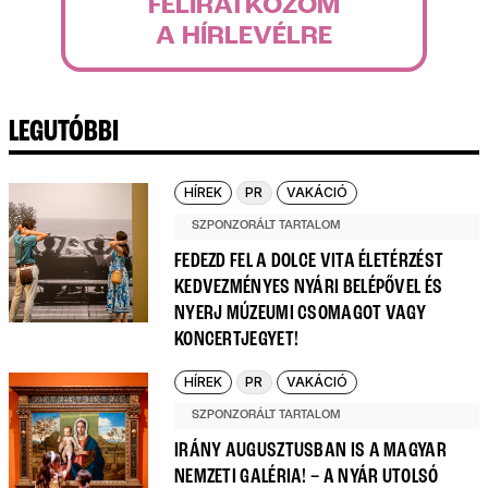
FELIRATKOZOM
A HÍRLEVÉLRE
LEGUTÓBBI
HÍREK
PR
VAKÁCIÓ
SZPONZORÁLT TARTALOM
FEDEZD FEL A DOLCE VITA ÉLETÉRZÉST
KEDVEZMÉNYES NYÁRI BELÉPŐVEL ÉS
NYERJ MÚZEUMI CSOMAGOT VAGY
KONCERTJEGYET!
HÍREK
PR
VAKÁCIÓ
SZPONZORÁLT TARTALOM
IRÁNY AUGUSZTUSBAN IS A MAGYAR
NEMZETI GALÉRIA! – A NYÁR UTOLSÓ