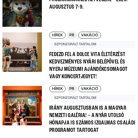
AUGUSZTUS 7-9.
HÍREK
PR
VAKÁCIÓ
SZPONZORÁLT TARTALOM
FEDEZD FEL A DOLCE VITA ÉLETÉRZÉST
KEDVEZMÉNYES NYÁRI BELÉPŐVEL ÉS
NYERJ MÚZEUMI AJÁNDÉKCSOMAGOT
VAGY KONCERTJEGYET!
HÍREK
PR
VAKÁCIÓ
SZPONZORÁLT TARTALOM
IRÁNY AUGUSZTUSBAN IS A MAGYAR
NEMZETI GALÉRIA! – A NYÁR UTOLSÓ
HÓNAPJA IS SZÁMOS IZGALMAS CSALÁDI
PROGRAMOT TARTOGAT