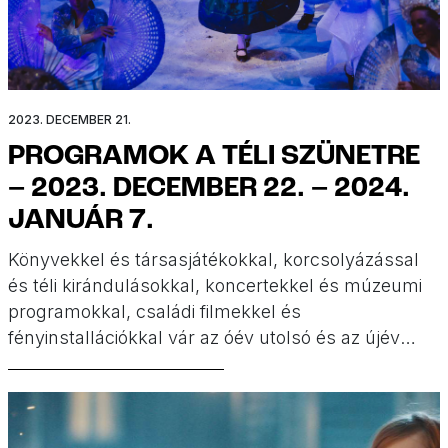
2023. DECEMBER 21.
PROGRAMOK A TÉLI SZÜNETRE
– 2023. DECEMBER 22. – 2024.
JANUÁR 7.
Könyvekkel és társasjátékokkal, korcsolyázással
és téli kirándulásokkal, koncertekkel és múzeumi
programokkal, családi filmekkel és
fényinstallációkkal vár az óév utolsó és az újév
első hete. Programok a téli szünetre a Minimatiné
válogatásában!