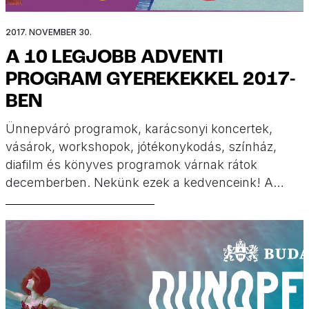
2017. NOVEMBER 30.
A 10 LEGJOBB ADVENTI
PROGRAM GYEREKEKKEL 2017-
BEN
Ünnepváró programok, karácsonyi koncertek,
vásárok, workshopok, jótékonykodás, színház,
diafilm és könyves programok várnak rátok
decemberben. Nekünk ezek a kedvenceink! A
bejegyzés több mint egy éve frissült, a benne
található információk már nem aktuálisak.