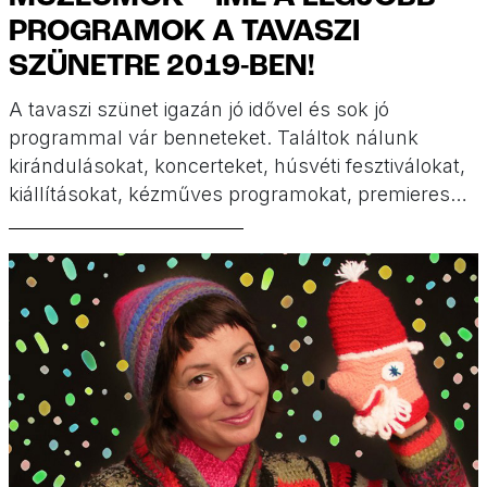
PROGRAMOK A TAVASZI
SZÜNETRE 2019-BEN!
A tavaszi szünet igazán jó idővel és sok jó
programmal vár benneteket. Találtok nálunk
kirándulásokat, koncerteket, húsvéti fesztiválokat,
kiállításokat, kézműves programokat, premieres
filmeket és még sok minden mást, sőt még a
Varázslatos világűr című kiállításra is nyerhettek
családi belépőt!