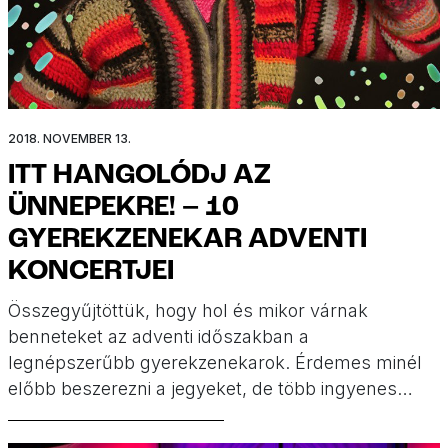
2018. NOVEMBER 13.
ITT HANGOLÓDJ AZ
ÜNNEPEKRE! – 10
GYEREKZENEKAR ADVENTI
KONCERTJEI
Összegyűjtöttük, hogy hol és mikor várnak
benneteket az adventi időszakban a
legnépszerűbb gyerekzenekarok. Érdemes minél
előbb beszerezni a jegyeket, de több ingyenes
lehetőséget is ajánlunk nektek decemberre.