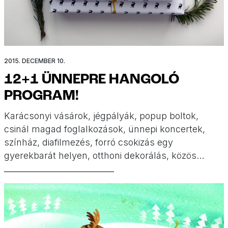
2015. DECEMBER 10.
12+1 ÜNNEPRE HANGOLÓ
PROGRAM!
Karácsonyi vásárok, jégpályák, popup boltok,
csinál magad foglalkozások, ünnepi koncertek,
színház, diafilmezés, forró csokizás egy
gyerekbarát helyen, otthoni dekorálás, közös
sütés-főzés, diafilmek, adományozás, képeslap
küldése, mi így készülünk az ünnepekre, és ha
csak lélekben is, de megpróbálunk lassulni 🙂 Íme
ünnepre hangoló ötleteink!