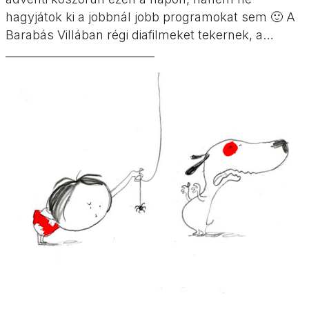
hagyjátok ki a jobbnál jobb programokat sem 🙂 A
Barabás Villában régi diafilmeket tekernek, a
Jurányiban téli meséket láthattok, a Nemzeti
Színházban kezdetét veszi a négy vasárnapon át
tartó Kölyök Fesztivál, a Mimi és Liza című
animációs filmet vetítik a […]