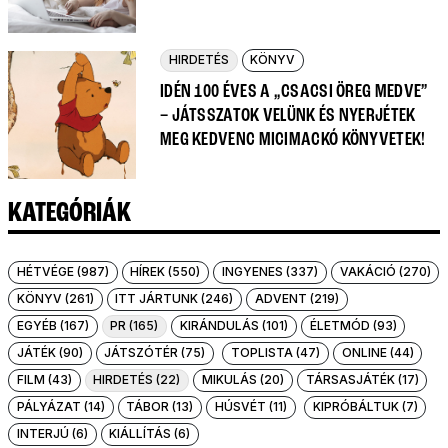
HIRDETÉS
KÖNYV
IDÉN 100 ÉVES A „CSACSI ÖREG MEDVE”
– JÁTSSZATOK VELÜNK ÉS NYERJÉTEK
MEG KEDVENC MICIMACKÓ KÖNYVETEK!
KATEGÓRIÁK
HÉTVÉGE (987)
HÍREK (550)
INGYENES (337)
VAKÁCIÓ (270)
KÖNYV (261)
ITT JÁRTUNK (246)
ADVENT (219)
EGYÉB (167)
PR (165)
KIRÁNDULÁS (101)
ÉLETMÓD (93)
JÁTÉK (90)
JÁTSZÓTÉR (75)
TOPLISTA (47)
ONLINE (44)
FILM (43)
HIRDETÉS (22)
MIKULÁS (20)
TÁRSASJÁTÉK (17)
PÁLYÁZAT (14)
TÁBOR (13)
HÚSVÉT (11)
KIPRÓBÁLTUK (7)
INTERJÚ (6)
KIÁLLÍTÁS (6)