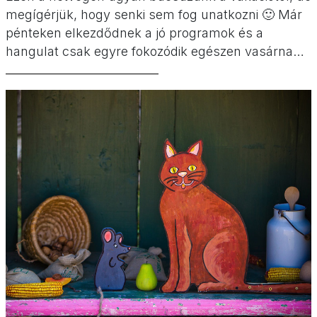
megígérjük, hogy senki sem fog unatkozni 🙂 Már
pénteken elkezdődnek a jó programok és a
hangulat csak egyre fokozódik egészen vasárnap
estig. Keressétek meg a kedvetekre valót, és akkor
se szomorkodjatok, ha éppen kiürült a családi
kassza, hiszen rengeteg ingyenes lehetőséget is
találtok nagy nyárbúcsúztató
programválogatásunkban, amelyben […]