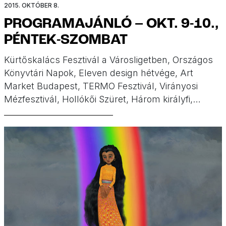
2015. OKTÓBER 8.
PROGRAMAJÁNLÓ – OKT. 9-10.,
PÉNTEK-SZOMBAT
Kürtőskalács Fesztivál a Városligetben, Országos
Könyvtári Napok, Eleven design hétvége, Art
Market Budapest, TERMO Fesztivál, Virányosi
Mézfesztivál, Hollókői Szüret, Három királyfi,
három királylány családi nap, Az Olvasás Éjszakája
nem csak felnőtteknek, Országos Könyvtári Napok,
Fele Királyság, Tökváros, Hopik, könyvbemutatók
és kreatív foglalkozások. Íme a péntek-szombati
programajánló a Minimatinétól!