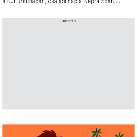
a Kultúrkúriában, családi nap a Néprajziban,
magyar népmesék bemutató a Mesemúzeumban,
Sárkánymese a MOM-ban, Kolompos az
HIRDETÉS
Aranytízben, a Naphegy Kiadó gyerekprogramjai,
koncertek és bábos programok, Fényvillamos és
kreatív foglalkozások várnak rátok ezen a
szombaton. Válogassatok a programajánló
kínálatából!