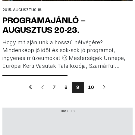
2015. AUGUSZTUS 18.
PROGRAMAJÁNLÓ –
AUGUSZTUS 20-23.
Hogy mit ajánlunk a hosszú hétvégére?
Mindenképp jó időt és sok-sok jó programot,
ingyenes múzeumokat 🙂 Mesterségek Ünnepe,
Európai Kerti Vasutak Találkozója, Szamárfül
Családi Fesztivál, Mesés Hétvége, Királyi Napok,
családi sportfesztivál, Mini Magyarország,
7
8
9
10
nosztalgia járatok, koncertek és bábelőadások,
kirándulás és kertészkedés, Lecsó Fesztivál és
Kisgombos szülinap. Válogassatok!
HIRDETÉS