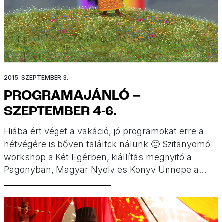
2015. SZEPTEMBER 3.
PROGRAMAJÁNLÓ –
SZEPTEMBER 4-6.
Hiába ért véget a vakáció, jó programokat erre a
hétvégére is bőven találtok nálunk 🙂 Szitanyomó
workshop a Két Egérben, kiállítás megnyitó a
Pagonyban, Magyar Nyelv és Könyv Ünnepe a
Várban, Food Truck Show a Kincsem Parkban,
Táncházzenészek Találkozója a Skanzenben,
Kolibri évadnyitó a Jókai téren, Pozsonyi Piknik,
Olvasás Napja flashmob, Szervita tér nyitó