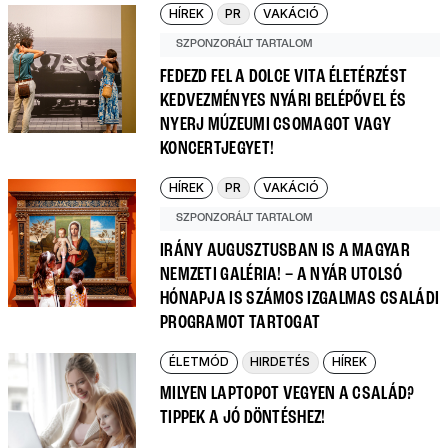
HÍREK
PR
VAKÁCIÓ
SZPONZORÁLT TARTALOM
FEDEZD FEL A DOLCE VITA ÉLETÉRZÉST
KEDVEZMÉNYES NYÁRI BELÉPŐVEL ÉS
NYERJ MÚZEUMI CSOMAGOT VAGY
KONCERTJEGYET!
HÍREK
PR
VAKÁCIÓ
SZPONZORÁLT TARTALOM
IRÁNY AUGUSZTUSBAN IS A MAGYAR
NEMZETI GALÉRIA! – A NYÁR UTOLSÓ
HÓNAPJA IS SZÁMOS IZGALMAS CSALÁDI
PROGRAMOT TARTOGAT
ÉLETMÓD
HIRDETÉS
HÍREK
MILYEN LAPTOPOT VEGYEN A CSALÁD?
TIPPEK A JÓ DÖNTÉSHEZ!