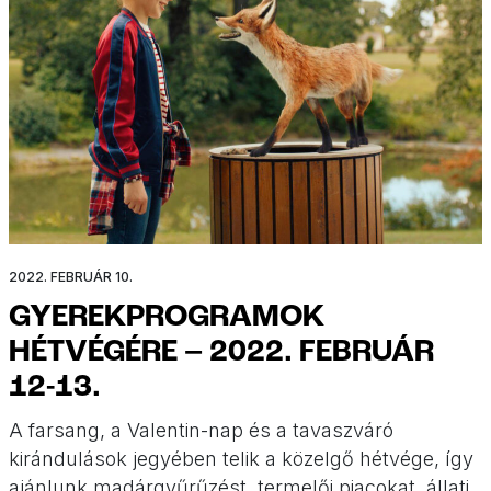
2022. FEBRUÁR 10.
GYEREKPROGRAMOK
HÉTVÉGÉRE – 2022. FEBRUÁR
12-13.
A farsang, a Valentin-nap és a tavaszváró
kirándulások jegyében telik a közelgő hétvége, így
ajánlunk madárgyűrűzést, termelői piacokat, állati