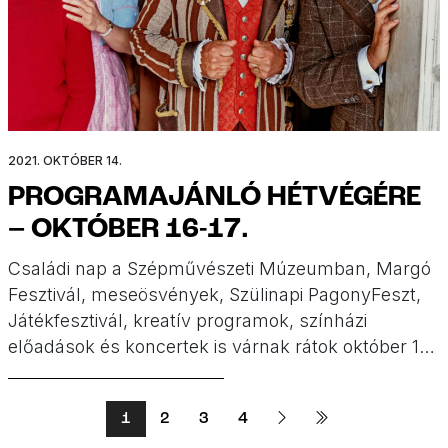
2021. OKTÓBER 14.
PROGRAMAJÁNLÓ HÉTVÉGÉRE
– OKTÓBER 16-17.
Családi nap a Szépművészeti Múzeumban, Margó
Fesztivál, meseösvények, Szülinapi PagonyFeszt,
Játékfesztivál, kreatív programok, színházi
előadások és koncertek is várnak rátok október 16-
án és 17-én. Programajánló hétvégére!
1
2
3
4