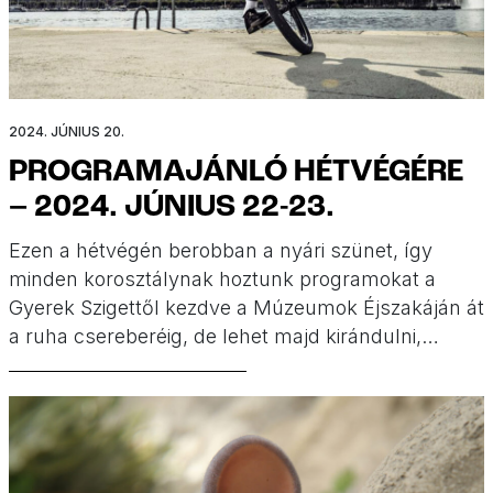
2024. JÚNIUS 20.
PROGRAMAJÁNLÓ HÉTVÉGÉRE
– 2024. JÚNIUS 22-23.
Ezen a hétvégén berobban a nyári szünet, így
minden korosztálynak hoztunk programokat a
Gyerek Szigettől kezdve a Múzeumok Éjszakáján át
a ruha csereberéig, de lehet majd kirándulni,
gördeszkázni, meccset nézni, piknikezni, alkotni és
kertmozizni is. Programajánló hétvégére a
Minimatinétól!