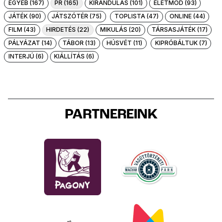
EGYÉB (167)
PR (165)
KIRÁNDULÁS (101)
ÉLETMÓD (93)
JÁTÉK (90)
JÁTSZÓTÉR (75)
TOPLISTA (47)
ONLINE (44)
FILM (43)
HIRDETÉS (22)
MIKULÁS (20)
TÁRSASJÁTÉK (17)
PÁLYÁZAT (14)
TÁBOR (13)
HÚSVÉT (11)
KIPRÓBÁLTUK (7)
INTERJÚ (6)
KIÁLLÍTÁS (6)
PARTNEREINK