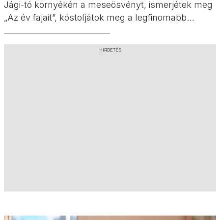
Jági-tó környékén a meseösvényt, ismerjétek meg
„Az év fajait”, kóstoljátok meg a legfinomabb
kürtőskalácsokat, vegyetek részt egy
könyvbemutatón vagy egy szuper múzeumi
HIRDETÉS
foglalkozáson. Gyerekprogramok a hétvégére a
Minimatiné ajánlásával!