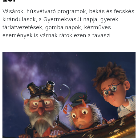
Vásárok, húsvétváró programok, békás és fecskés
kirándulások, a Gyermekvasút napja, gyerek
tárlatvezetések, gomba napok, kézműves
események is várnak rátok ezen a tavaszi
hétvégén. Gyerekprogramok hétvégére a
Minimatiné válogatásában!