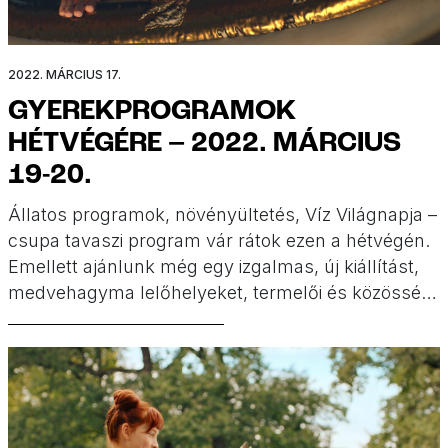
2022. MÁRCIUS 17.
GYEREKPROGRAMOK
HÉTVÉGÉRE – 2022. MÁRCIUS
19-20.
Állatos programok, növényültetés, Víz Világnapja –
csupa tavaszi program vár rátok ezen a hétvégén.
Emellett ajánlunk még egy izgalmas, új kiállítást,
medvehagyma lelőhelyeket, termelői és közösségi
vásárokat, illetve régi diafilmeket is.