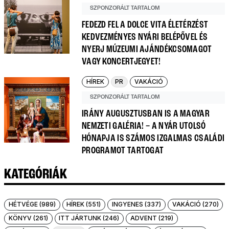
SZPONZORÁLT TARTALOM
FEDEZD FEL A DOLCE VITA ÉLETÉRZÉST
KEDVEZMÉNYES NYÁRI BELÉPŐVEL ÉS
NYERJ MÚZEUMI AJÁNDÉKCSOMAGOT
VAGY KONCERTJEGYET!
HÍREK
PR
VAKÁCIÓ
SZPONZORÁLT TARTALOM
IRÁNY AUGUSZTUSBAN IS A MAGYAR
NEMZETI GALÉRIA! – A NYÁR UTOLSÓ
HÓNAPJA IS SZÁMOS IZGALMAS CSALÁDI
PROGRAMOT TARTOGAT
KATEGÓRIÁK
HÉTVÉGE (989)
HÍREK (551)
INGYENES (337)
VAKÁCIÓ (270)
KÖNYV (261)
ITT JÁRTUNK (246)
ADVENT (219)