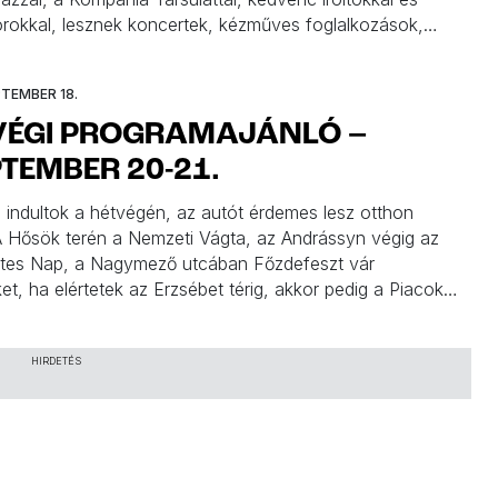
átorokkal, lesznek koncertek, kézműves foglalkozások,
etítés, mesélés, tanácsadás és sportverseny. Minden
ingyenes!
PTEMBER 18.
VÉGI PROGRAMAJÁNLÓ –
TEMBER 20-21.
 indultok a hétvégén, az autót érdemes lesz otthon
A Hősök terén a Nemzeti Vágta, az Andrássyn végig az
tes Nap, a Nagymező utcában Főzdefeszt vár
t, ha elértetek az Erzsébet térig, akkor pedig a Piacok
futhattok. A Kulturális Örökség Napjain megnyílnak
 ritkán látogatható helyei, intézményei is, és a Színházak
án rengeteg […]
HIRDETÉS