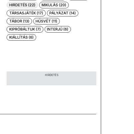
HIRDETÉS (22)
MIKULÁS (20)
TÁRSASJÁTÉK (17)
PÁLYÁZAT (14)
TÁBOR (13)
HÚSVÉT (11)
KIPRÓBÁLTUK (7)
INTERJÚ (6)
KIÁLLÍTÁS (6)
HIRDETÉS