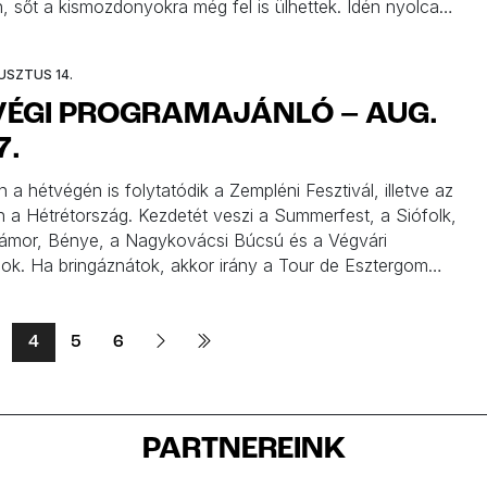
n, sőt a kismozdonyokra még fel is ülhettek. Idén nyolcadik
al kerül megrendezésre az Európai Kerti Vasutak
ja. Mi biztos nem hagyjuk ki, ráadásul, ha velünk
USZTUS 14.
, akkor családi belépőt (2 felnőtt […]
VÉGI PROGRAMAJÁNLÓ – AUG.
7.
a hétvégén is folytatódik a Zempléni Fesztivál, illetve az
 a Hétrétország. Kezdetét veszi a Summerfest, a Siófolk,
ámor, Bénye, a Nagykovácsi Búcsú és a Végvári
ok. Ha bringáznátok, akkor irány a Tour de Esztergom
r Szentendre, ahol a Skanzenben hűsítő nyári
kkal várnak benneteket ezen a hétvégén is. Budapesten
3
4
5
6
PARTNEREINK