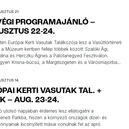
ek nyári álmukból. Visszatérünk a budapesti
khoz, de azért kikacsintunk még néhány jó helyre is. A
USZTUS 21.
utolsó nagy hétvégi ajánlója […]
VÉGI PROGRAMAJÁNLÓ –
SZTUS 22-24.
en Európai Kerti Vasutak Találkozója lesz a Vasúttörténeti
 a Múzeum kertben fellép többek között Szalóki Ági,
Edina és Herczku Ágnes a Palotanegyed Fesztiválon.
egyen Krisna-búcsú, a Margitszigeten és a Városmajorban
ások, a Holnemvolt Parkban a KorZOO vár rátok. A hetet
ben zárjuk majd a Rutkai Bori Banda koncertjével. Pécs,
USZTUS 14.
entendre, Szerencs […]
PAI KERTI VASUTAK TAL. +
K – AUG. 23-24.
ó utolsó napjaiban érdemes lesz ellátogatni a
téneti Parkba, hiszen a környező országok dízel- és
nyainak kicsinyített másai vonulnak fel az apró