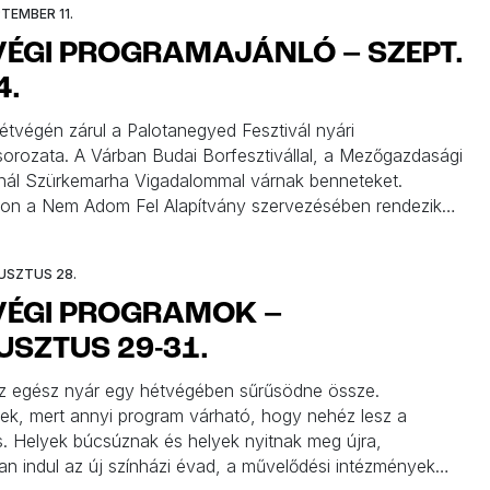
PTEMBER 11.
ÉGI PROGRAMAJÁNLÓ – SZEPT.
4.
étvégén zárul a Palotanegyed Fesztivál nyári
orozata. A Várban Budai Borfesztivállal, a Mezőgazdasági
l Szürkemarha Vigadalommal várnak benneteket.
n a Nem Adom Fel Alapítvány szervezésében rendezik
acok napját, ahol egyszerre lesz jelen a Gardrób
i Ruhavásár, a Wamp és a Közös Piac az Erzsébet téren.
USZTUS 28.
érben balatonos könyvbemutató, a […]
VÉGI PROGRAMOK –
SZTUS 29-31.
z egész nyár egy hétvégében sűrűsödne össze.
tek, mert annyi program várható, hogy nehéz lesz a
s. Helyek búcsúznak és helyek nyitnak meg újra,
n indul az új színházi évad, a művelődési intézmények