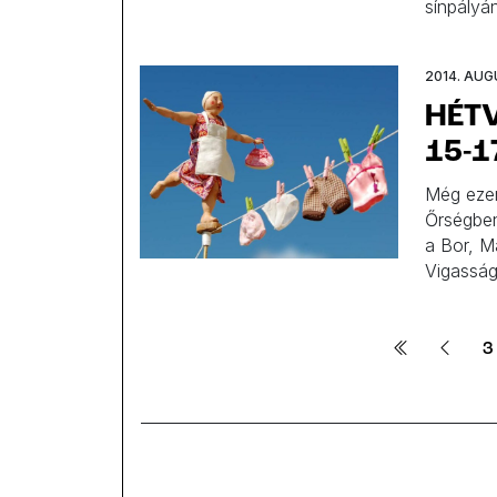
sínpályá
alkalomm
Találkozó
2014. AUG
játszotok
HÉT
15-1
Még ezen 
Őrségben
a Bor, M
Vigasság
vagy aká
programo
[…]