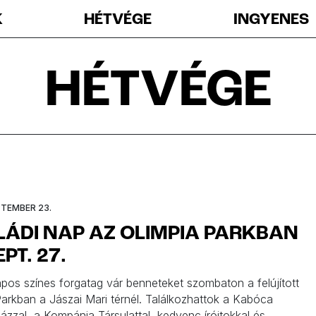
K
HÉTVÉGE
INGYENES
HÉTVÉGE
PTEMBER 23.
ÁDI NAP AZ OLIMPIA PARKBAN
EPT. 27.
pos színes forgatag vár benneteket szombaton a felújított
Parkban a Jászai Mari térnél. Találkozhattok a Kabóca
ázzal, a Kompánia Társulattal, kedvenc íróitokkal és