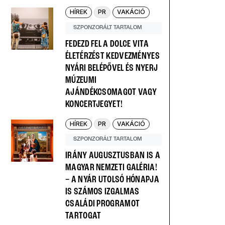
HÍREK
PR
VAKÁCIÓ
SZPONZORÁLT TARTALOM
FEDEZD FEL A DOLCE VITA
ÉLETÉRZÉST KEDVEZMÉNYES
NYÁRI BELÉPŐVEL ÉS NYERJ
MÚZEUMI
AJÁNDÉKCSOMAGOT VAGY
KONCERTJEGYET!
HÍREK
PR
VAKÁCIÓ
SZPONZORÁLT TARTALOM
IRÁNY AUGUSZTUSBAN IS A
MAGYAR NEMZETI GALÉRIA!
– A NYÁR UTOLSÓ HÓNAPJA
IS SZÁMOS IZGALMAS
CSALÁDI PROGRAMOT
TARTOGAT