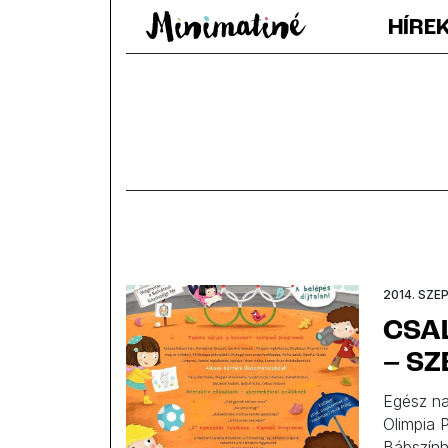
HÍRE
2014. SZE
CSAL
– SZ
Egész na
Olimpia 
Bábszính