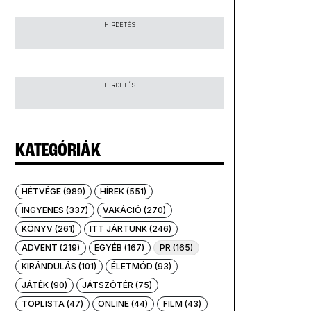
HIRDETÉS
HIRDETÉS
KATEGÓRIÁK
HÉTVÉGE (989)
HÍREK (551)
INGYENES (337)
VAKÁCIÓ (270)
KÖNYV (261)
ITT JÁRTUNK (246)
ADVENT (219)
EGYÉB (167)
PR (165)
KIRÁNDULÁS (101)
ÉLETMÓD (93)
JÁTÉK (90)
JÁTSZÓTÉR (75)
TOPLISTA (47)
ONLINE (44)
FILM (43)