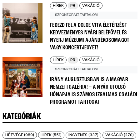
HÍREK
PR
VAKÁCIÓ
SZPONZORÁLT TARTALOM
FEDEZD FEL A DOLCE VITA ÉLETÉRZÉST
KEDVEZMÉNYES NYÁRI BELÉPŐVEL ÉS
NYERJ MÚZEUMI AJÁNDÉKCSOMAGOT
VAGY KONCERTJEGYET!
HÍREK
PR
VAKÁCIÓ
SZPONZORÁLT TARTALOM
IRÁNY AUGUSZTUSBAN IS A MAGYAR
NEMZETI GALÉRIA! – A NYÁR UTOLSÓ
HÓNAPJA IS SZÁMOS IZGALMAS CSALÁDI
PROGRAMOT TARTOGAT
KATEGÓRIÁK
HÉTVÉGE (989)
HÍREK (551)
INGYENES (337)
VAKÁCIÓ (270)