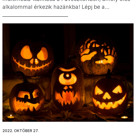
alkalommal érkezik hazánkba! Lépj be a
családoddal a mesebeli fények, színek és hangok
varázslatos világába. Mi már bejártuk a helyszínt
és biztosan visszatérünk még.
2022. OKTÓBER 27.