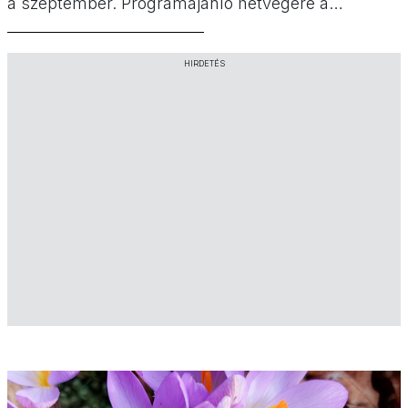
a szeptember. Programajánló hétvégére a
Minimatiné válogatásában.
HIRDETÉS