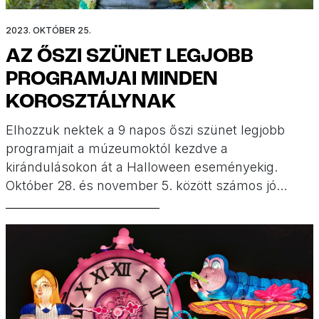
2023. OKTÓBER 25.
AZ ŐSZI SZÜNET LEGJOBB
PROGRAMJAI MINDEN
KOROSZTÁLYNAK
Elhozzuk nektek a 9 napos őszi szünet legjobb
programjait a múzeumoktól kezdve a
kirándulásokon át a Halloween eseményekig.
Október 28. és november 5. között számos jó
eseményt találtok őszi szünet
programajánlónkban!