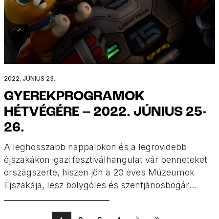
2022. JÚNIUS 23.
GYEREKPROGRAMOK
HÉTVÉGÉRE – 2022. JÚNIUS 25-
26.
A leghosszabb nappalokon és a legrövidebb
éjszakákon igazi fesztiválhangulat vár benneteket
országszerte, hiszen jön a 20 éves Múzeumok
Éjszakája, lesz bolygóles és szentjánosbogár
rajzás, színházi fesztiválok és zenei programok,
különleges, repülő járművek és gyerekbúcsú is.