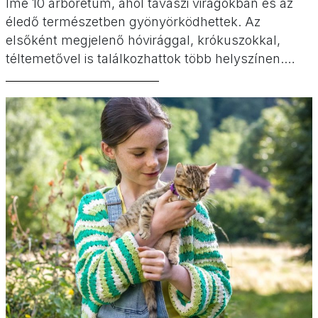
Íme 10 arborétum, ahol tavaszi virágokban és az
éledő természetben gyönyörködhettek. Az
elsőként megjelenő hóvirággal, krókuszokkal,
téltemetővel is találkozhattok több helyszínen.
Könnyű, tavaszi kirándulások, séták minden
korosztálynak.