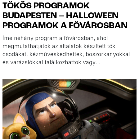
TÖKÖS PROGRAMOK
BUDAPESTEN – HALLOWEEN
PROGRAMOK A FŐVÁROSBAN
Íme néhány program a fővárosban, ahol
megmutathatjátok az általatok készített tök
csodákat, kézműveskedhettek, boszorkányokkal
és varázslókkal találkozhattok vagy
belepillanthattok a kelták életébe. A belépős
programokra érdemes minél előbb beszerezni a
jegyeket, mert hamar fogynak!