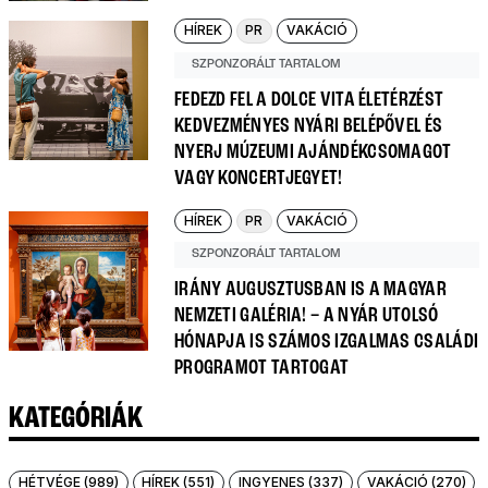
HÍREK
PR
VAKÁCIÓ
SZPONZORÁLT TARTALOM
FEDEZD FEL A DOLCE VITA ÉLETÉRZÉST
KEDVEZMÉNYES NYÁRI BELÉPŐVEL ÉS
NYERJ MÚZEUMI AJÁNDÉKCSOMAGOT
VAGY KONCERTJEGYET!
HÍREK
PR
VAKÁCIÓ
SZPONZORÁLT TARTALOM
IRÁNY AUGUSZTUSBAN IS A MAGYAR
NEMZETI GALÉRIA! – A NYÁR UTOLSÓ
HÓNAPJA IS SZÁMOS IZGALMAS CSALÁDI
PROGRAMOT TARTOGAT
KATEGÓRIÁK
HÉTVÉGE (989)
HÍREK (551)
INGYENES (337)
VAKÁCIÓ (270)