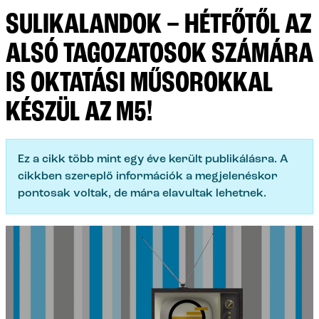
SULIKALANDOK – HÉTFŐTŐL AZ
ALSÓ TAGOZATOSOK SZÁMÁRA
IS OKTATÁSI MŰSOROKKAL
KÉSZÜL AZ M5!
Ez a cikk több mint egy éve került publikálásra. A
cikkben szereplő információk a megjelenéskor
pontosak voltak, de mára elavultak lehetnek.