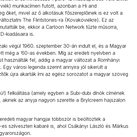
viék) munkacímen futott, azonban a Hi and
g őket, mivel az ő alkotásuk főszereplőinek is ez volt a
ltoztatni The Flintstones-ra (Kovaköviékre). Ez az
mutatták be, ekkor a Cartoon Network tűzte műsorra,
-kiadásaira is.
szaki végül 1960. szeptember 30-án indult el, és a Magyar
ott még a ’60-as években. Míg az eredeti nyelvben a
t használták fel, addig a magyar változat a Romhányi
 Egy városi legenda szerint annyira jól sikerült a
tők újra akarták írni az egész sorozatot a magyar szöveg
ú!) felkiáltása (amely egyben a Subi-dubi dínók címének
ed, akinek az anyja nagyon szerette a Brylcreem hajszalon
t eredeti magyar hangjai többször is beöltöztek a
-es szilveszteri kabaré is, ahol Csákányi László és Márkus
agyarországon.