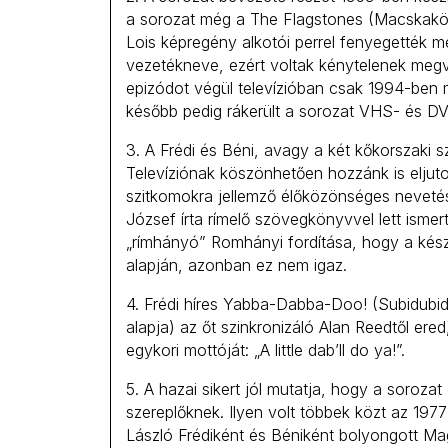
a sorozat még a The Flagstones (Macskakö
Lois képregény alkotói perrel fenyegették me
vezetékneve, ezért voltak kénytelenek megvá
epizódot végül televízióban csak 1994-ben 
később pedig rákerült a sorozat VHS- és DVD
3. A Frédi és Béni, avagy a két kőkorszaki 
Televíziónak köszönhetően hozzánk is eljut
szitkomokra jellemző élőközönséges nevetés
József írta rímelő szövegkönyvvel lett ismert.
„rímhányó” Romhányi fordítása, hogy a készí
alapján, azonban ez nem igaz.
4. Frédi híres Yabba-Dabba-Doo! (Subidubid
alapja) az őt szinkronizáló Alan Reedtől er
egykori mottóját: „A little dab’ll do ya!”.
5. A hazai sikert jól mutatja, hogy a soroza
szereplőknek. Ilyen volt többek közt az 1977
László Frédiként és Béniként bolyongott M