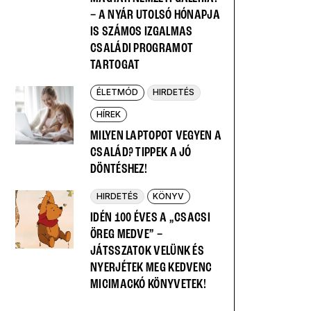
– A NYÁR UTOLSÓ HÓNAPJA
IS SZÁMOS IZGALMAS
CSALÁDI PROGRAMOT
TARTOGAT
ÉLETMÓD
HIRDETÉS
HÍREK
MILYEN LAPTOPOT VEGYEN A
CSALÁD? TIPPEK A JÓ
DÖNTÉSHEZ!
HIRDETÉS
KÖNYV
IDÉN 100 ÉVES A „CSACSI
ÖREG MEDVE” –
JÁTSSZATOK VELÜNK ÉS
NYERJÉTEK MEG KEDVENC
MICIMACKÓ KÖNYVETEK!