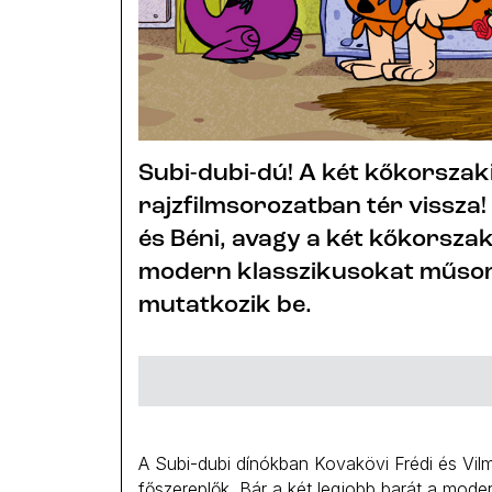
Subi-dubi-dú! A két kőkorszaki
rajzfilmsorozatban tér vissza!
és Béni, avagy a két kőkorszak
modern klasszikusokat műso
mutatkozik be.
A Subi-dubi dínókban Kovakövi Frédi és Vilm
főszereplők. Bár a két legjobb barát a modern