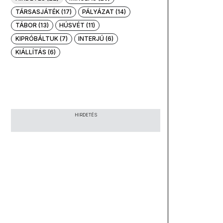
TÁRSASJÁTÉK (17)
PÁLYÁZAT (14)
TÁBOR (13)
HÚSVÉT (11)
KIPRÓBÁLTUK (7)
INTERJÚ (6)
KIÁLLÍTÁS (6)
HIRDETÉS