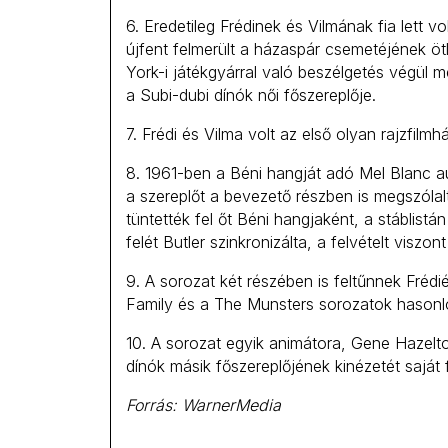
6. Eredetileg Frédinek és Vilmának fia lett 
újfent felmerült a házaspár csemetéjének öt
York-i játékgyárral való beszélgetés végül 
a Subi-dubi dínók női főszereplője.
7. Frédi és Vilma volt az első olyan rajzfil
8. 1961-ben a Béni hangját adó Mel Blanc au
a szereplőt a bevezető részben is megszólal
tüntették fel őt Béni hangjaként, a stáblist
felét Butler szinkronizálta, a felvételt viszon
9. A sorozat két részében is feltűnnek Fré
Family és a The Munsters sorozatok hasonló
10. A sorozat egyik animátora, Gene Hazelto
dínók másik főszereplőjének kinézetét saját f
Forrás: WarnerMedia