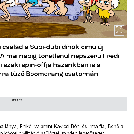
 család a Subi-dubi dínók című új
 A mai napig töretlenül népszerű Frédi
i szaki spin-offja hazánkban is a
rra tűző Boomerang csatornán
HIRDETÉS
a lánya, Enikő, valamint Kavicsi Béni és Irma fia, Benő a
 kőkori civilizáció szülöttei, minden lehetőséget