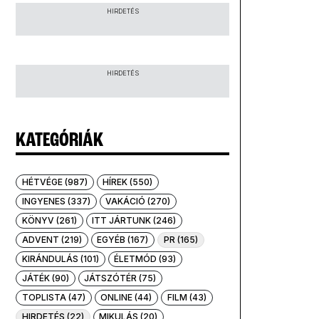
HIRDETÉS
HIRDETÉS
KATEGÓRIÁK
HÉTVÉGE (987)
HÍREK (550)
INGYENES (337)
VAKÁCIÓ (270)
KÖNYV (261)
ITT JÁRTUNK (246)
ADVENT (219)
EGYÉB (167)
PR (165)
KIRÁNDULÁS (101)
ÉLETMÓD (93)
JÁTÉK (90)
JÁTSZÓTÉR (75)
TOPLISTA (47)
ONLINE (44)
FILM (43)
HIRDETÉS (22)
MIKULÁS (20)