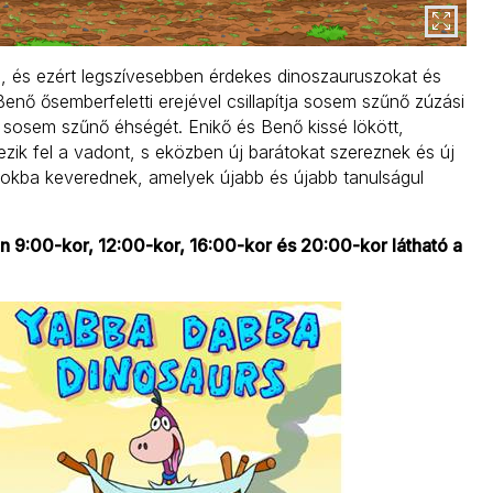
ni, és ezért legszívesebben érdekes dinoszauruszokat és
enő ősemberfeletti erejével csillapítja sosem szűnő zúzási
g sosem szűnő éhségét. Enikő és Benő kissé lökött,
zik fel a vadont, s eközben új barátokat szereznek és új
dokba keverednek, amelyek újabb és újabb tanulságul
n 9:00-kor, 12:00-kor, 16:00-kor és 20:00-kor látható a