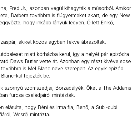
volna, Fred Jr., azonban végül kihagyták a műsorból. Amikor
lete, Barbera továbbra is fiúgyermeket akart, de egy New
meggyőzte, hogy inkább lányuk legyen. Ő lett Enikő,
mházaspár, akiket közös ágyban fekve ábrázoltak.
tóbaleset miatt kórházba kerül, így a helyét pár epizódra
tató Daws Butler vette át. Azonban egy részt kivéve sose
án továbbra is Mel Blanc neve szerepelt. Az egyik epizód
t Blanc-kal fejezték be.
diék szörnyű szomszédjai, Borzadályék. Őket a The Addams
an furcsa családjairól mintázták.
n elárulta, hogy Béni és Irma fia, Benő, a Subi-dubi
iáról, Wesről mintázta.