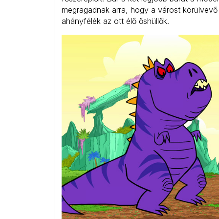
megragadnak arra, hogy a várost körülvevő 
ahányfélék az ott élő őshüllők.