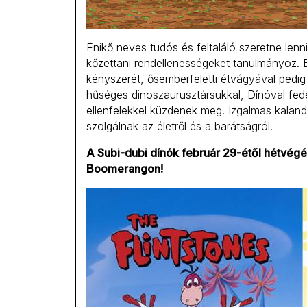
Enikő neves tudós és feltaláló szeretne len
kőzettani rendellenességeket tanulmányoz. B
kényszerét, ősemberfeletti étvágyával pedi
hűséges dinoszaurusztársukkal, Dínóval fede
ellenfelekkel küzdenek meg. Izgalmas kalan
szolgálnak az életről és a barátságról.
A Subi-dubi dínók február 29-étől hétvégé
Boomerangon!