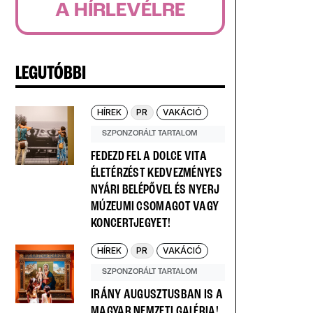
A HÍRLEVÉLRE
LEGUTÓBBI
HÍREK
PR
VAKÁCIÓ
SZPONZORÁLT TARTALOM
FEDEZD FEL A DOLCE VITA
ÉLETÉRZÉST KEDVEZMÉNYES
NYÁRI BELÉPŐVEL ÉS NYERJ
MÚZEUMI CSOMAGOT VAGY
KONCERTJEGYET!
HÍREK
PR
VAKÁCIÓ
SZPONZORÁLT TARTALOM
IRÁNY AUGUSZTUSBAN IS A
MAGYAR NEMZETI GALÉRIA!