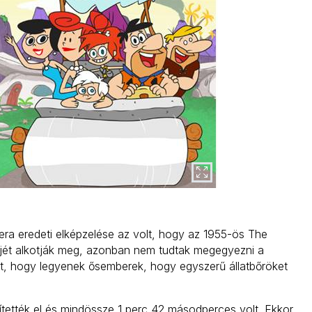
era eredeti elképzelése az volt, hogy az 1955-ös The
jét alkotják meg, azonban nem tudtak megegyezni a
zt, hogy legyenek ősemberek, hogy egyszerű állatbőröket
ítették el és mindössze 1 perc 42 másodperces volt. Ekkor