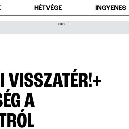
K
HÉTVÉGE
INGYENES
HIRDETÉS
NI VISSZATÉR!+
SÉG A
TRÓL