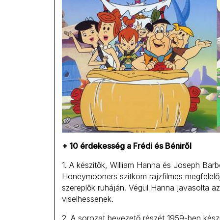
+ 10 érdekesség a Frédi és Béniről
1. A készítők, William Hanna és Joseph Barb
Honeymooners szitkom rajzfilmes megfelelő
szereplők ruháján. Végül Hanna javasolta a
viselhessenek.
2. A sorozat bevezető részét 1959-ben kész