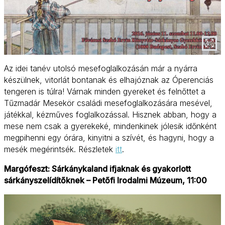
Az idei tanév utolsó mesefoglalkozásán már a nyárra
készülnek, vitorlát bontanak és elhajóznak az Óperenciás
tengeren is túlra! Várnak minden gyereket és felnőttet a
Tűzmadár Mesekör családi mesefoglalkozására mesével,
játékkal, kézműves foglalkozással. Hisznek abban, hogy a
mese nem csak a gyerekeké, mindenkinek jólesik időnként
megpihenni egy órára, kinyitni a szívét, és hagyni, hogy a
mesék megérintsék. Részletek
itt
.
Margófeszt: Sárkánykaland ifjaknak és gyakorlott
sárkányszelídítőknek – Petőfi Irodalmi Múzeum, 11:00