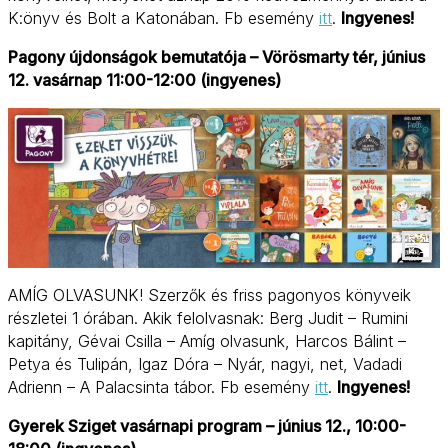
K:önyv és Bolt a Katonában. Fb esemény
itt
.
Ingyenes!
Pagony újdonságok bemutatója – Vörösmarty tér, június
12. vasárnap 11:00-12:00 (ingyenes)
AMÍG OLVASUNK! Szerzők és friss pagonyos könyveik
részletei 1 órában. Akik felolvasnak: Berg Judit – Rumini
kapitány, Gévai Csilla – Amíg olvasunk, Harcos Bálint –
Petya és Tulipán, Igaz Dóra – Nyár, nagyi, net, Vadadi
Adrienn – A Palacsinta tábor. Fb esemény
itt
.
Ingyenes!
Gyerek Sziget vasárnapi program – június 12., 10:00-