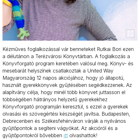
Kézműves foglalkozással vár benneteket Rutkai Bori ezen
a délutánon a Terézvárosi Könyvtárban. A foglalkozás a
Könyvforgató program keretében valósul meg. Könyv- és
mesebarát helyszínek csatlakoztak a United Way
Magyarország 12 napos akciójához, hogy jó állapotú,
használt gyerekkönyvek gyűjtésében segédkezzenek. Az
alapítvány célja, hogy minél több könyvet juttasson el
többségében hátrányos helyzetű gyerekekhez
Könyvforgató programján keresztül, s ezzel a gyerekek
olvasási és szövegértési készségét javítsa. Budapesten,
Debrecenben és Székesfehérváron várják a nyilvános
gyűjtőpontok a segíteni vágyókat. Az akcióról és a
gyűjtőpontokról bővebben
itt
olvashattok!