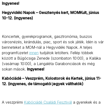
Ingyenes!
Hegyvidéki Napok – Gesztenyés kert, MOMKult, június
10-12. (ingyenes)
Koncertek, gyerekprogramok, gasztronómia, buszos
városnézés, kirándulás, piac, sport és sok játék. Idén is vár
benneteket a MOM-nál a Hegyvidéki Napok. A teljes
programfüzetet
innen
tudjátok letölteni. Fellép többek
között a Búgócsiga Zenede (szombaton 10:00), a Kaláka
(vasárnap 10:00), a Langaléta Garabonciások és még
sokan mások.
Ingyenes!
Kabóciádé – Veszprém, Kolostorok és Kertek, június 11-
12. (ingyenes, de támogatói jegyek válthatók)
A veszprémi
Kabóciádé Családi Fesztivál
a gyerekek és a