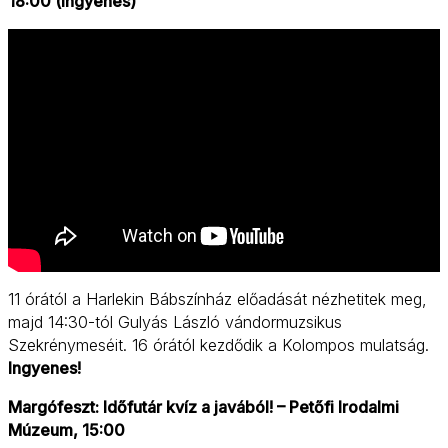
18:00 (ingyenes)
11 órától a Harlekin Bábszínház előadását nézhetitek meg,
majd 14:30-tól Gulyás László vándormuzsikus
Szekrénymeséit. 16 órától kezdődik a Kolompos mulatság.
Ingyenes!
Margófeszt: Időfutár kvíz a javából! – Petőfi Irodalmi
Múzeum, 15:00