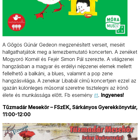
A Gőgös Gúnár Gedeon megzenésített verseit, meséit
hallgathatjátok meg a lemezbemutató koncerten. A zenéket
Mogyoró Kornél és Fejér Simon Pál szerezte. A világzenei
hangzásban a magyar és erdélyi népzenei elemek mellett
fellelhető a balkáni, a blues, valamint a pop zene
hangzásvilága. A zenekar Libabál című koncertjein ezzel az
igazán különleges műsorral szeretne tisztelegni az írónő
élete és munkássága előtt. Fb esemény
itt
.
Ingyenes!
Tűzmadár Mesekör – FSzEK, Sárkányos Gyerekkönyvtár,
11:00-12:00