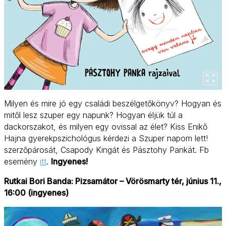
Milyen és mire jó egy családi beszélgetőkönyv? Hogyan és
mitől lesz szuper egy napunk? Hogyan éljük túl a
dackorszakot, és milyen egy ovissal az élet? Kiss Enikő
Hajna gyerekpszichológus kérdezi a Szuper napom lett!
szerzőpárosát, Csapody Kingát és Pásztohy Pankát. Fb
esemény
itt
.
Ingyenes!
Rutkai Bori Banda: Pizsamátor – Vörösmarty tér, június 11.,
16:00 (ingyenes)