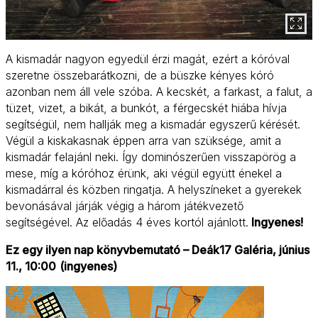
A kismadár nagyon egyedül érzi magát, ezért a kóróval
szeretne összebarátkozni, de a büszke kényes kóró
azonban nem áll vele szóba. A kecskét, a farkast, a falut, a
tüzet, vizet, a bikát, a bunkót, a férgecskét hiába hívja
segítségül, nem hallják meg a kismadár egyszerű kérését.
Végül a kiskakasnak éppen arra van szüksége, amit a
kismadár felajánl neki. Így dominószerűen visszapörög a
mese, míg a kóróhoz érünk, aki végül együtt énekel a
kismadárral és közben ringatja. A helyszíneket a gyerekek
bevonásával járják végig a három játékvezető
segítségével. Az előadás 4 éves kortól ajánlott.
Ingyenes!
Ez egy ilyen nap könyvbemutató – Deák17 Galéria, június
11., 10:00
(ingyenes)