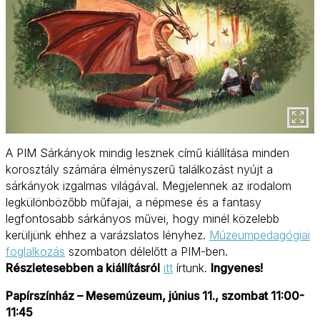
A PIM Sárkányok mindig lesznek című kiállítása minden
korosztály számára élményszerű találkozást nyújt a
sárkányok izgalmas világával. Megjelennek az irodalom
legkülönbözőbb műfajai, a népmese és a fantasy
legfontosabb sárkányos művei, hogy minél közelebb
kerüljünk ehhez a varázslatos lényhez.
Múzeumpedagógiai
foglalkozás
szombaton délelőtt a PIM-ben.
Részletesebben a kiállításról
itt
írtunk.
Ingyenes!
Papírszínház – Mesemúzeum, június 11., szombat 11:00-
11:45