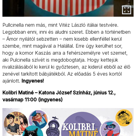
Pullcinella nem más, mint Vitéz László itáliai testvére.
Legjobban enni, inni és aludni szeret. Ebben a történetben
– Ámor nyilától sebzetten – nem kisebb ellenféllel kerül
szembe, mint magával a Halállal. Erre úgy kerülhet sor,
hogy a komor Kaszás arra a fehérszemélyre vet szemet,
aki Pulcinella szívét is megdobogtatja. Hogy kettejük
rivalizálásából ki kerül ki győztesen, az kiderül ebből az élő
zenével tarkított bábjátékból. Az előadás 5 éves kortól
ajánlott.
Ingyenes!
Kolibri Matiné – Katona József Színház, június 12.,
vasárnap 11:00 (ingyenes)