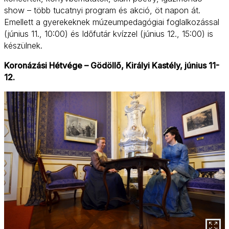
show – több tucatnyi program és akció, öt napon át.
Emellett a gyerekeknek múzeumpedagógiai foglalkozással
(június 11., 10:00) és Időfutár kvízzel (június 12., 15:00) is
készülnek.
Koronázási Hétvége – Gödöllő, Királyi Kastély, június 11-
12.