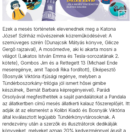
Ezek a mesés történetek elevenednek meg a Katona
József Színház művészeinek közreműködésével: A
szemüveges szirén (Dunajcsik Mátyás könyve, Gilicze
Gergő rajzaival), A mosómedve, aki ki akarta mosni a
világot (Lakatos István Emma és Tesla-sorozatának 2.
kötete), Gombos Jim és a Rettegett 13 (Michael Ende
meseregénye, amit Tapodi Rika fordított), Elképesztő
(Bosnyák Viktória ifjúsági regénye, melyben a
Tündérboszorkány-trilógia jól ismert hősei gimibe
készülnek, Bernát Barbara képregényeivel). Parádi
Orsolyával megfesthetitek a saját pandalátokat a Pandala
az állatkertben című mesés állatkerti kalauz főszereplőjét. Itt
adják át az elismerést a Kolibri Kiadó és Bosnyák Viktória
által kiválasztott legújabb Tündérkönyvtárosoknak. A
rendezvény után a szerzők és illusztrátorok dedikálják
könyveiket, melyeket aznap 20% kedvezménnyel árusít a