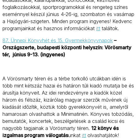
előadásokkal, kalandparkkal, bohócokkal, kézműves
foglalkozásokkal, sportprogramokkal és rengeteg színes
eseménnyel készül június 4-26-ig, szombaton és vasárnap
a Hajógyári-szigeten. Minden program ingyenes! Kedvenc
programjainkat és hasznos információkat
itt
találtok.
87. Ünnepi Könyvhét és 15. Gyermekkönyvnapok
–
Országszerte, budapesti központi helyszín: Vörösmarty
tér, június 9-13. (ingyenes)
A Vörösmarty téren és a térbe torkolló utcákban idén is
több mint kétszáz hazai és határon túli kiadó mutatja be és
árusítja könyveit. Az idei rendezvényre a kiadók közel
három és félszáz, kizárólag magyar szerzők művének új
kiadását időzítik, köztük több gyerekkönyvét is, amelyről
hamarosan olvashattok a Minimatinén. Könyves tobzódás,
bemutatók, koncertek, beszélgetések a család kicsi és
nagyobb tagjainak a Vörösmarty téren.
12 könyv és
izgalmas program válogatás
unkat
itt
olvashatjátok!