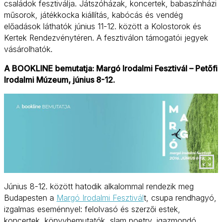
családok fesztiválja. Játszóházak, koncertek, babaszínházi
műsorok, játékkocka kiállítás, kabócás és vendég
előadások láthatók június 11-12. között a Kolostorok és
Kertek Rendezvénytéren. A fesztiválon támogatói jegyek
vásárolhatók.
A BOOKLINE bemutatja: Margó Irodalmi Fesztivál – Petőfi
Irodalmi Múzeum, június 8-12.
Június 8-12. között hatodik alkalommal rendezik meg
Budapesten a
Margó Irodalmi Fesztivál
t, csupa rendhagyó,
izgalmas eseménnyel: felolvasó és szerzői estek,
koncertek, könyvbemutatók, slam poetry, igazmondó