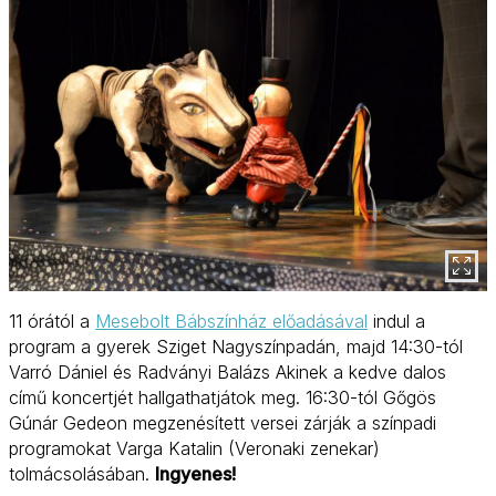
11 órától a
Mesebolt Bábszínház előadásával
indul a
program a gyerek Sziget Nagyszínpadán, majd 14:30-tól
Varró Dániel és Radványi Balázs Akinek a kedve dalos
című koncertjét hallgathatjátok meg. 16:30-tól Gőgös
Gúnár Gedeon megzenésített versei zárják a színpadi
programokat Varga Katalin (Veronaki zenekar)
tolmácsolásában.
Ingyenes!