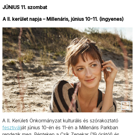
JÚNIUS 11. szombat
A II. kerület napja – Millenáris, június 10-11. (ingyenes)
A II. Kerületi Önkormányzat kulturális és szórakoztató
fesztivál
ját június 10-én és 11-én a Millenáris Parkban
rendezik meg. Pénteken a Csík Zenekar (19 órától) és