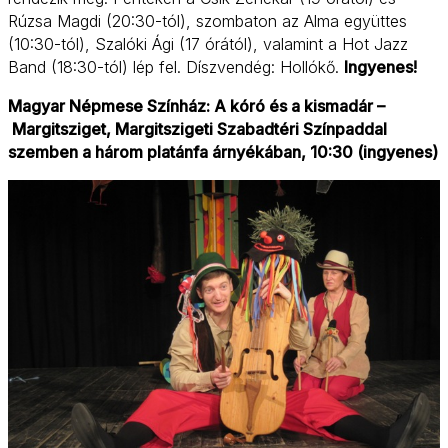
Rúzsa Magdi (20:30-tól), szombaton az Alma együttes
(10:30-tól), Szalóki Ági (17 órától), valamint a Hot Jazz
Band (18:30-tól) lép fel. Díszvendég: Hollókő.
Ingyenes!
Magyar Népmese Színház: A kóró és a kismadár –
Margitsziget, Margitszigeti Szabadtéri Színpaddal
szemben a három platánfa árnyékában, 10:30 (ingyenes)