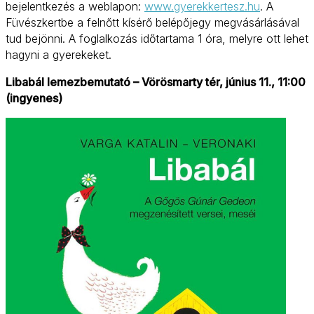
bejelentkezés a weblapon:
www.gyerekkertesz.hu
. A
Füvészkertbe a felnőtt kísérő belépőjegy megvásárlásával
tud bejönni. A foglalkozás időtartama 1 óra, melyre ott lehet
hagyni a gyerekeket.
Libabál lemezbemutató – Vörösmarty tér, június 11., 11:00
(ingyenes)