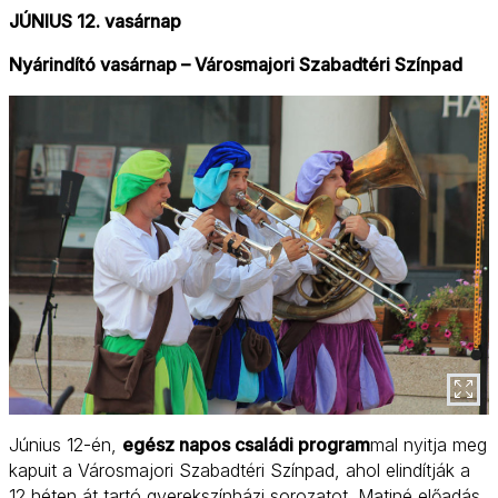
JÚNIUS 12. vasárnap
Nyárindító vasárnap – Városmajori Szabadtéri Színpad
Június 12-én,
egész napos családi program
mal nyitja meg
kapuit a Városmajori Szabadtéri Színpad, ahol elindítják a
12 héten át tartó gyerekszínházi sorozatot. Matiné előadás,