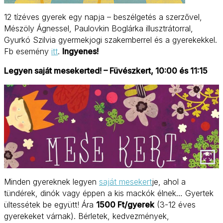
12 tízéves gyerek egy napja – beszélgetés a szerzővel,
Mészöly Ágnessel, Paulovkin Boglárka illusztrátorral,
Gyurkó Szilvia gyermekjogi szakemberrel és a gyerekekkel.
Fb esemény
itt
.
Ingyenes!
Legyen saját mesekerted! – Füvészkert, 10:00 és 11:15
Minden gyereknek legyen
saját mesekert
je, ahol a
tündérek, dinók vagy éppen a kis mackók élnek… Gyertek
ültessétek be együtt! Ára
1500 Ft/gyerek
(3-12 éves
gyerekeket várnak). Bérletek, kedvezmények,