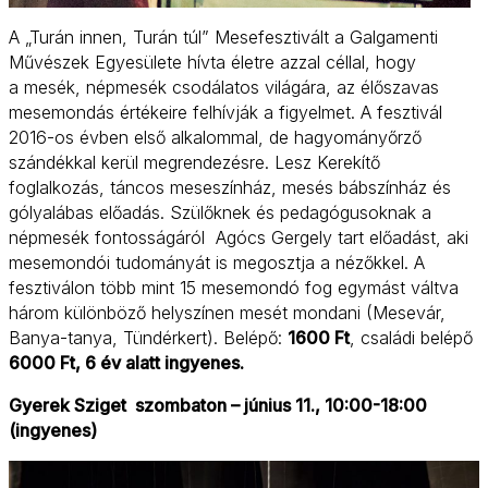
A „Turán innen, Turán túl” Mesefesztivált a Galgamenti
Művészek Egyesülete hívta életre azzal céllal, hogy
a mesék, népmesék csodálatos világára, az élőszavas
mesemondás értékeire felhívják a figyelmet. A fesztivál
2016-os évben első alkalommal, de hagyományőrző
szándékkal kerül megrendezésre. Lesz Kerekítő
foglalkozás, táncos meseszínház, mesés bábszínház és
gólyalábas előadás. Szülőknek és pedagógusoknak a
népmesék fontosságáról Agócs Gergely tart előadást, aki
mesemondói tudományát is megosztja a nézőkkel. A
fesztiválon több mint 15 mesemondó fog egymást váltva
három különböző helyszínen mesét mondani (Mesevár,
Banya-tanya, Tündérkert). Belépő:
1600 Ft
, családi belépő
6000 Ft, 6 év alatt ingyenes.
Gyerek Sziget szombaton – június 11., 10:00-18:00
(ingyenes)