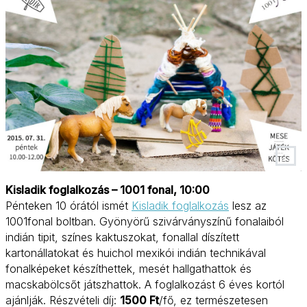
Kisladik foglalkozás – 1001 fonal, 10:00
Pénteken 10 órától ismét
Kisladik foglalkozás
lesz az
1001fonal boltban. Gyönyörű szivárványszínű fonalaiból
indián tipit, színes kaktuszokat, fonallal díszített
kartonállatokat és huichol mexikói indián technikával
fonalképeket készíthettek, mesét hallgathattok és
macskabölcsőt játszhattok. A foglalkozást 6 éves kortól
ajánlják. Részvételi díj:
1500 Ft
/fő, ez természetesen