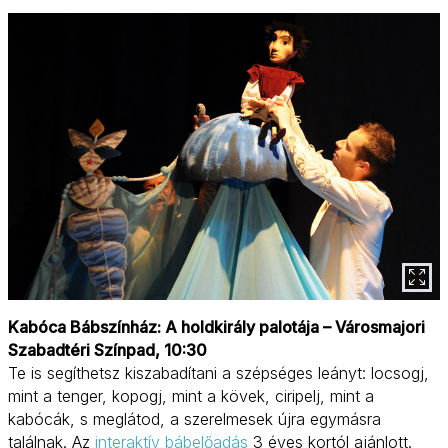
Kabóca Bábszínház: A holdkirály palotája – Városmajori
Szabadtéri Színpad, 10:30
Te is segíthetsz kiszabadítani a szépséges leányt: locsogj,
mint a tenger, kopogj, mint a kövek, ciripelj, mint a
kabócák, s meglátod, a szerelmesek újra egymásra
találnak. Az
interaktív bábelőadás
3 éves kortól ajánlott.