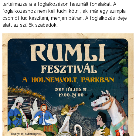
tartalmazza a a foglalkozáson használt fonalakat. A
foglalkozáshoz nem kell tudni kötni, aki már egy szimpla
csomót tud készíteni, menjen bátran. A foglalkozás ideje
alatt az szülők szabadok.