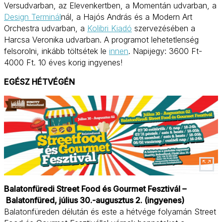
Versudvarban, az Elevenkertben, a Momentán udvarban, a
Design Terminál
nál, a Hajós András és a Modern Art
Orchestra udvarban, a
Kolibri Kiadó
szervezésében a
Harcsa Veronika udvarban. A programot lehetetlenség
felsorolni, inkább töltsétek le
innen
. Napijegy: 3600 Ft-
4000 Ft. 10 éves korig ingyenes!
EGÉSZ HÉTVÉGÉN
Balatonfüredi Street Food és Gourmet Fesztivál –
Balatonfüred, július 30.-augusztus 2. (ingyenes)
Balatonfüreden délután és este a hétvége folyamán Street