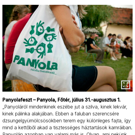
Panyolafeszt – Panyola, Főtér, július 31.-augusztus 1.
„Panyoláról mindenkinek eszébe jut a szilva, kinek lekvár,
kinek pálinka alakjában. Ebben a faluban szerencsére
dzsungelgyümölcsösökben terem egy különleges fajta, így
mind a kettőből akad a tisztességes háztartások kamráiban.
Panyolán azonban van valami más is. Olyan, ami nekünk