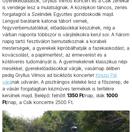
Gyerekelőadások, Gryllus Vilmos koncert és a Csík zenekar
is vendége lesz a mulatságnak. A középkori táncos, zenés
forgatagról a Szelindek Együttes gondoskodik majd.
Lengyel barátaink katonai tábort vernek,
fegyverbemutatókkal, előadásokkal készülnek, míg a
várban naponta többször is várjátékokra kerül sor. A három
napig tartó fesztiválon bemutatkoznak a korabeli
mesterségek, a gyerekek kipróbálhatják a fazekaskodást, a
kovácsolást, a papírmerítést, az érmeverést és a
kötélverés tudományát is. A gyermekeknek klasszikus népi
mesékkel, gyerekelőadásokkal várják, vasárnap délben
pedig Gryllus Vilmos ad biciklizős koncertet
Kinizsi Pál
várá
nak udvarán. A pisztrángos ételeké lesz a főszerep, de
a vásári forgatagban kézműves termékek is terítékre
kerülnek majd. Belépő: felnőtt
1350 Ft
/nap, diák
1000
Ft
/nap, a Csík koncertre 2500 Ft.