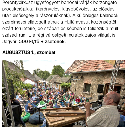
Porontycirkusz ügyefogyott bohócai várják borzongató
produkciójukkal (kardnyelés, kígyóbűvölés, az előadás
után elsősegély a rászorulóknak). A különleges kalandok
szerelmesei ellátogathatnak a Hullámvasút közönségtől
elzárt területeire, de szóban és képben is felidézik a múlt
századi rumlit, a régi városligeti mulatók zajos világát is.
Jegyár:
500 Ft/fő + zsetonok.
AUGUSZTUS 1., szombat