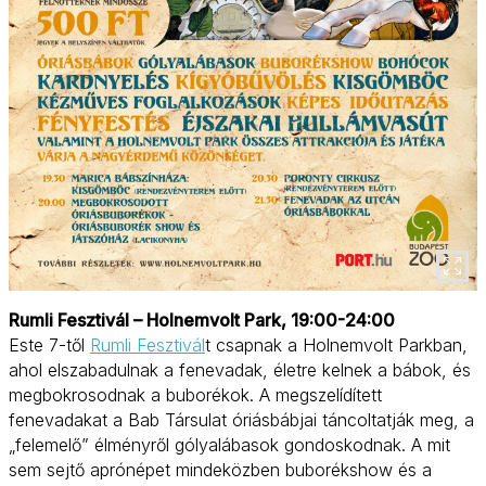
Rumli Fesztivál – Holnemvolt Park, 19:00-24:00
Este 7-től
Rumli Fesztivál
t csapnak a Holnemvolt Parkban,
ahol elszabadulnak a fenevadak, életre kelnek a bábok, és
megbokrosodnak a buborékok. A megszelídített
fenevadakat a Bab Társulat óriásbábjai táncoltatják meg, a
„felemelő” élményről gólyalábasok gondoskodnak. A mit
sem sejtő aprónépet mindeközben buborékshow és a