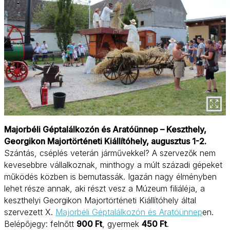
Majorbéli Géptalálkozón és Aratóünnep – Keszthely,
Georgikon Majortörténeti Kiállítóhely, augusztus 1-2.
Szántás, cséplés veterán járművekkel? A szervezők nem
kevesebbre vállalkoznak, minthogy a múlt századi gépeket
működés közben is bemutassák. Igazán nagy élményben
lehet része annak, aki részt vesz a Múzeum filiáléja, a
keszthelyi Georgikon Majortörténeti Kiállítóhely által
szervezett X.
Majorbéli Géptalálkozón és Aratóünnep
en.
Belépőjegy: felnőtt
900 Ft
, gyermek
450 Ft
.