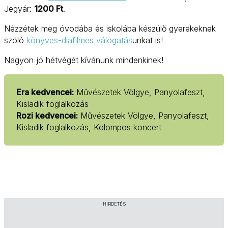
Jegyár:
1200 Ft
.
Nézzétek meg óvodába és iskolába készülő gyerekeknek
szóló
könyves-diafilmes válogatás
unkat is!
Nagyon jó hétvégét kívánunk mindenkinek!
Era kedvencei:
Művészetek Völgye, Panyolafeszt,
Kisladik foglalkozás
Rozi kedvencei:
Művészetek Völgye, Panyolafeszt,
Kisladik foglalkozás, Kolompos koncert
HIRDETÉS