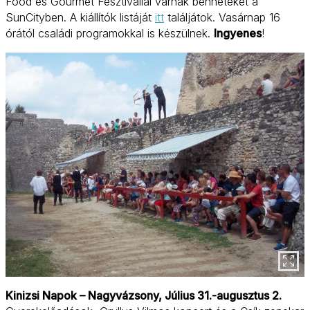
Food és Gourmet Fesztivállal várnak benneteket a
SunCityben. A kiállítók listáját
itt
találjátok. Vasárnap 16
órától családi programokkal is készülnek.
Ingyenes
!
Kinizsi Napok – Nagyvázsony, Július 31.-augusztus 2.