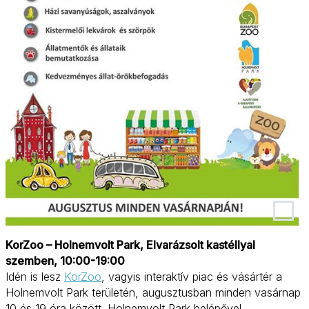
KorZoo – Holnemvolt Park, Elvarázsolt kastéllyal
szemben, 10:00-19:00
Idén is lesz
KorZoo
, vagyis interaktív piac és vásártér a
Holnemvolt Park területén, augusztusban minden vasárnap
10 és 19 óra között. Holnemvolt Park belépővel