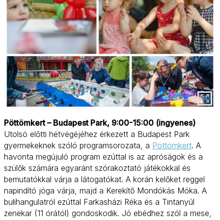
Pöttömkert – Budapest Park, 9:00-15:00 (ingyenes)
Utolsó előtti hétvégéjéhez érkezett a Budapest Park
gyermekeknek szóló programsorozata, a
Pöttömkert
. A
havonta megújuló program ezúttal is az apróságok és a
szülők számára egyaránt szórakoztató játékokkal és
bemutatókkal várja a látogatókat. A korán kelőket reggel
napindító jóga várja, majd a Kerekítő Mondókás Móka. A
bulihangulatról ezúttal Farkasházi Réka és a Tintanyúl
zenekar (11 órától) gondoskodik. Jó ebédhez szól a mese,