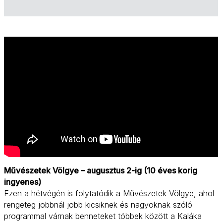
Művészetek Völgye – augusztus 2-ig (10 éves korig
ingyenes)
Ezen a hétvégén is folytatódik a Művészetek Völgye, ahol
rengeteg jobbnál jobb kicsiknek és nagyoknak szóló
programmal várnak benneteket többek között a Kaláka