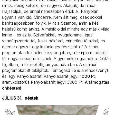
nincs. Pedig kellene, de nagyon. Akarjuk, de hiába.
Hajszoljuk, de annál nehezebben érjük el. Panyolán
ugyanis van idő. Mindenre. Nem állt meg, csak sokkal
barátságosabban folyik. Mint a Szamos, amin a kézi
hajtású komp átvisz. A másik oldal mintha egy másik világ
lenne – és az is. Szilvafákkal, nyugalommal, igazi
vendégszeretettel, falusi békével, érintetlen tájakkal, és
évente egyszer egy különleges fesztivállal.” A zenei
programok a település központjában, a templom mögötti
tér nagyszínpadán lesznek. A gyermekprogramok a Diófás
Ligetben, a tér melletti, árnyas udvarban. A családi
programokat
itt
találjátok. Támogasd Te is a rendezvényt
és légy Panyolabarát! Panyolabarát jegy:
1000 Ft
,
aranykoszorús Panyolabarát jegy: 3000 Ft.
A támogatás
önkéntes!
JÚLIUS 31., péntek