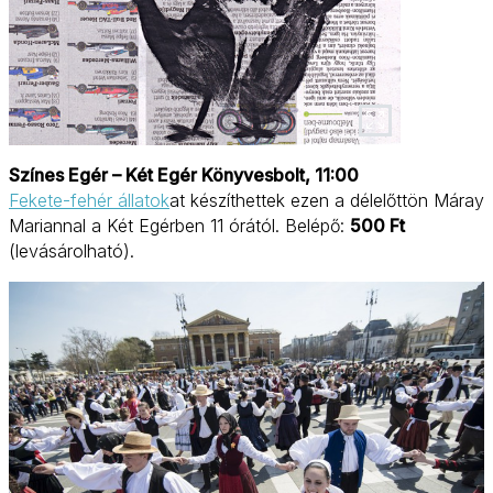
Színes Egér – Két Egér Könyvesbolt, 11:00
Fekete-fehér állatok
at készíthettek ezen a délelőttön Máray
Mariannal a Két Egérben 11 órától. Belépő:
500 Ft
(levásárolható).