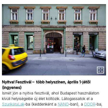
Nyitva! Fesztivál – több helyszínen, április 1-jétől
(ingyenes)
Ismét jön a nyitva fesztivál, ahol Budapest használaton
kívüli helyiségeibe új élet költözik. Látogassatok el a
SzurikátaLak
-ba (keddenként a
NANO
-ban), a
DOOR
-ba,