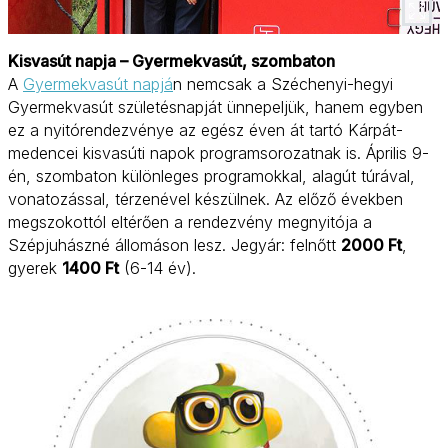
Kisvasút napja – Gyermekvasút, szombaton
A
Gyermekvasút napjá
n nemcsak a Széchenyi-hegyi
Gyermekvasút születésnapját ünnepeljük, hanem egyben
ez a nyitórendezvénye az egész éven át tartó Kárpát-
medencei kisvasúti napok programsorozatnak is. Április 9-
én, szombaton különleges programokkal, alagút túrával,
vonatozással, térzenével készülnek. Az előző években
megszokottól eltérően a rendezvény megnyitója a
Szépjuhászné állomáson lesz. Jegyár: felnőtt
2000 Ft
,
gyerek
1400 Ft
(6-14 év).