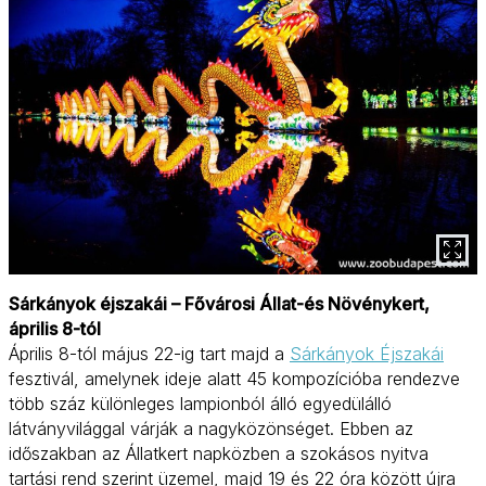
Sárkányok éjszakái – Fővárosi Állat-és Növénykert,
április 8-tól
Április 8-tól május 22-ig tart majd a
Sárkányok Éjszakái
fesztivál, amelynek ideje alatt 45 kompozícióba rendezve
több száz különleges lampionból álló egyedülálló
látványvilággal várják a nagyközönséget. Ebben az
időszakban az Állatkert napközben a szokásos nyitva
tartási rend szerint üzemel, majd 19 és 22 óra között újra