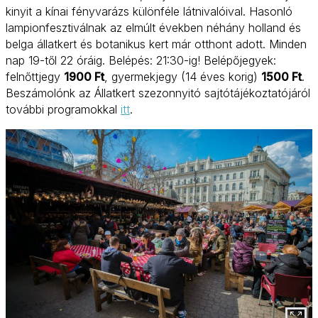
kinyit a kínai fényvarázs különféle látnivalóival. Hasonló
lampionfesztiválnak az elmúlt években néhány holland és
belga állatkert és botanikus kert már otthont adott. Minden
nap 19-től 22 óráig. Belépés: 21:30-ig! Belépőjegyek:
felnőttjegy
1900 Ft
, gyermekjegy (14 éves korig)
1500 Ft
.
Beszámolónk az Állatkert szezonnyitó sajtótájékoztatójáról
további programokkal
itt
.