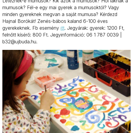
Léteznek-e mumusok? Kik azok a mumusok? Hol laknak a
mumusok? Fél-e egy mai gyerek a mumusoktól? Vagy
minden gyereknek megvan a saját mumusa? Kérdezd
Hajnal Borókát! Zenés-bábos kaland 6-100 éves
gyerekeknek. Fb esemény
itt
. Jegyárak: gyerek: 1200 Ft,
felnőtt kísérő: 800 Ft. Jegyinformáció: 06 1 787 0039 |
b32@ujbuda.hu.