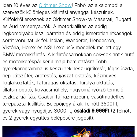
Idén 10 éves az
Oldtimer Show
! Ebből az alkalomból a
szervezők különleges kiállítási anyaggal készülnek.
Külföldről érkeznek az Oldtimer Show-ra Maserati, Bugatti
és Audi versenyautók. A motorkiállítás az eddigi
legkomolyabb lesz, páratlan és eddig ismeretlen ritkaságok
sorát vonultatjuk fel. Indian, Wanderer, Hendesron,
Viktória, Horex és NSU exclusív modellek mellett egy
BMW motorkiállítás. A kiállítócsarnokban sok-sok antik autó
és motorkerékpár kerül majd bemutatásra.Több
gyerekprogrammal is készülnek: lesz ugrálóvár, légcsúszda,
népi játszótér, arcfestés, íjászat oktatás, kézműves
foglalkoztatók, fafaragás oktatás, furulya oktatás,
állatsimogató, kovácsműhely, hagyományőrző termelő
eszköz kiállítás, Csabai Tájházmúzeum, vasútmodell és
terepasztal kiállítás. Belépőjegy árak: felnőtt 3500Ft,
gyerek vagy nyugdíjas 3000Ft,
családi 9.999Ft
(2 felnőtt
és 2 gyerek együttes belépésére jogosít).