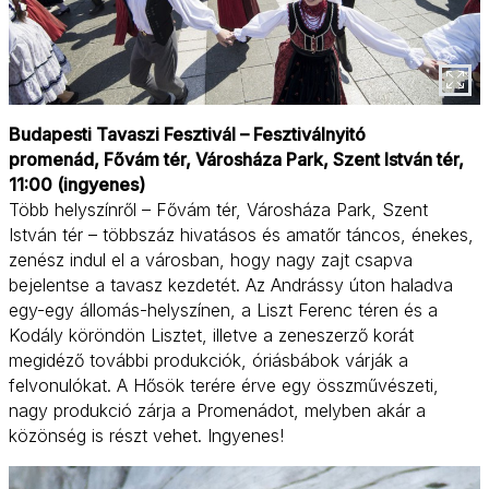
Budapesti Tavaszi Fesztivál – Fesztiválnyitó
promenád, Fővám tér, Városháza Park, Szent István tér,
11:00 (ingyenes)
Több helyszínről – Fővám tér, Városháza Park, Szent
István tér – többszáz hivatásos és amatőr táncos, énekes,
zenész indul el a városban, hogy nagy zajt csapva
bejelentse a tavasz kezdetét. Az Andrássy úton haladva
egy-egy állomás-helyszínen, a Liszt Ferenc téren és a
Kodály köröndön Lisztet, illetve a zeneszerző korát
megidéző további produkciók, óriásbábok várják a
felvonulókat. A Hősök terére érve egy összművészeti,
nagy produkció zárja a Promenádot, melyben akár a
közönség is részt vehet. Ingyenes!