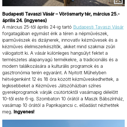
Budapesti Tavaszi Vásár – Vörösmarty tér, március 25.-
április 24. (ingyenes)
A március 25-től április 24-ig tartó
Budapesti Tavaszi Vásár
forgatagában egymást érik a téren a népművészek,
iparművészek és dizájnerek, innovatív kézművesek és a
kézműves élelmiszerkészítők, akiket mind szakmai zsűri
válogatott ki. A vásár különleges hangsúlyt fektet a
természetes alapanyagú termékekre, a tradicionális és a
modern találkozására a kulturális programok és a
gasztronómia terén egyaránt. A Nyitott Műhelyben
hétvégenként 12 és 18 óra között kézműveskedhettek, a
legkisebbeket a Kézműves Játszóházban színes
gyerekprogramok várják csütörtöktől vasárnapig délelőtt
10-től este 6-ig. Szombaton 10 órától a Maszk Bábszínház,
vasárnap 10 órától a Paprikajancsi c. előadást nézhetitek
meg.
Ingyenes!