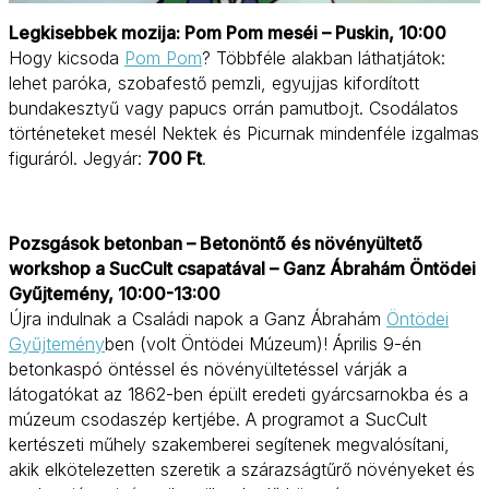
Legkisebbek mozija: Pom Pom meséi – Puskin, 10:00
Hogy kicsoda
Pom Pom
? Többféle alakban láthatjátok:
lehet paróka, szobafestő pemzli, egyujjas kifordított
bundakesztyű vagy papucs orrán pamutbojt. Csodálatos
történeteket mesél Nektek és Picurnak mindenféle izgalmas
figuráról. Jegyár:
700 Ft
.
Pozsgások betonban – Betonöntő és növényültető
workshop a SucCult csapatával – Ganz Ábrahám Öntödei
Gyűjtemény, 10:00-13:00
Újra indulnak a Családi napok a Ganz Ábrahám
Öntödei
Gyűjtemény
ben (volt Öntödei Múzeum)! Április 9-én
betonkaspó öntéssel és növényültetéssel várják a
látogatókat az 1862-ben épült eredeti gyárcsarnokba és a
múzeum csodaszép kertjébe. A programot a SucCult
kertészeti műhely szakemberei segítenek megvalósítani,
akik elkötelezetten szeretik a szárazságtűrő növényeket és