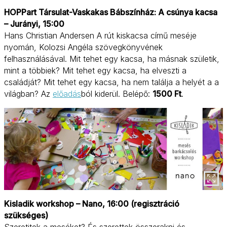
HOPPart Társulat-Vaskakas Bábszínház: A csúnya kacsa
– Jurányi, 15:00
Hans Christian Andersen A rút kiskacsa című meséje
nyomán, Kolozsi Angéla szövegkönyvének
felhasználásával. Mit tehet egy kacsa, ha másnak születik,
mint a többiek? Mit tehet egy kacsa, ha elveszti a
családját? Mit tehet egy kacsa, ha nem találja a helyét a a
világban? Az
előadás
ból kiderül. Belépő:
1500 Ft
.
Kisladik workshop – Nano, 16:00 (regisztráció
szükséges)