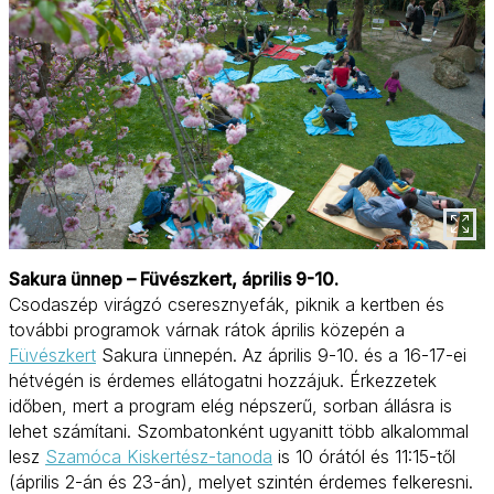
Sakura ünnep – Füvészkert, április 9-10.
Csodaszép virágzó cseresznyefák, piknik a kertben és
további programok várnak rátok április közepén a
Füvészkert
Sakura ünnepén. Az április 9-10. és a 16-17-ei
hétvégén is érdemes ellátogatni hozzájuk. Érkezzetek
időben, mert a program elég népszerű, sorban állásra is
lehet számítani. Szombatonként ugyanitt több alkalommal
lesz
Szamóca Kiskertész-tanoda
is 10 órától és 11:15-től
(április 2-án és 23-án), melyet szintén érdemes felkeresni.