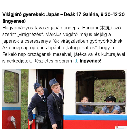
Világjáró gyerekek: Japán – Deák 17 Galéria, 9:30-12:30
(ingyenes)
Hagyományos tavaszi japán ünnep a Hanami (花見) szó
szerint „virágnézés”. Március végétől május elejéig a
japánok a csereszenye fák virágzásában gyönyörködnek.
Az ünnep apropóján Japánba „látogathattok”, hogy a
Felkelő nap országának meséivel, játékaival és kultúrájával
ismerkedjetek. Részletes program
itt
.
Ingyenes!