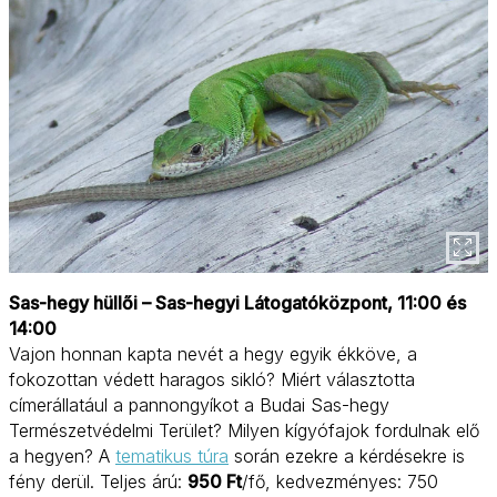
Sas-hegy hüllői – Sas-hegyi Látogatóközpont, 11:00 és
14:00
Vajon honnan kapta nevét a hegy egyik ékköve, a
fokozottan védett haragos sikló? Miért választotta
címerállatául a pannongyíkot a Budai Sas-hegy
Természetvédelmi Terület? Milyen kígyófajok fordulnak elő
a hegyen? A
tematikus túra
során ezekre a kérdésekre is
fény derül. Teljes árú:
950 Ft
/fő, kedvezményes: 750