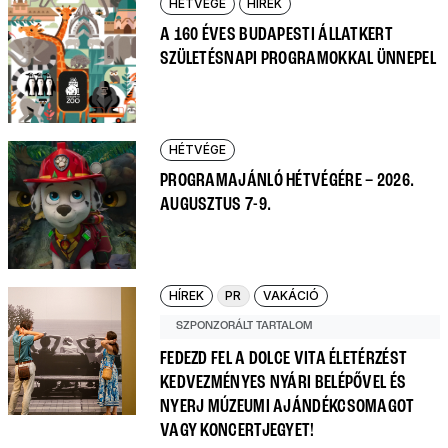
HÉTVÉGE
HÍREK
A 160 ÉVES BUDAPESTI ÁLLATKERT
SZÜLETÉSNAPI PROGRAMOKKAL ÜNNEPEL
HÉTVÉGE
PROGRAMAJÁNLÓ HÉTVÉGÉRE – 2026.
AUGUSZTUS 7-9.
HÍREK
PR
VAKÁCIÓ
SZPONZORÁLT TARTALOM
FEDEZD FEL A DOLCE VITA ÉLETÉRZÉST
KEDVEZMÉNYES NYÁRI BELÉPŐVEL ÉS
NYERJ MÚZEUMI AJÁNDÉKCSOMAGOT
VAGY KONCERTJEGYET!