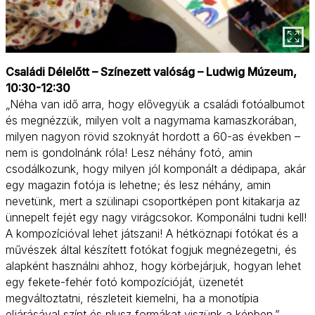
Családi Délelőtt – Színezett valóság – Ludwig Múzeum,
10:30-12:30
„Néha van idő arra, hogy elővegyük a családi fotóalbumot
és megnézzük, milyen volt a nagymama kamaszkorában,
milyen nagyon rövid szoknyát hordott a 60-as években –
nem is gondolnánk róla! Lesz néhány fotó, amin
csodálkozunk, hogy milyen jól komponált a dédipapa, akár
egy magazin fotója is lehetne; és lesz néhány, amin
nevetünk, mert a szülinapi csoportképen pont kitakarja az
ünnepelt fejét egy nagy virágcsokor. Komponálni tudni kell!
A kompozícióval lehet játszani! A hétköznapi fotókat és a
művészek által készített fotókat fogjuk megnézegetni, és
alapként használni ahhoz, hogy körbejárjuk, hogyan lehet
egy fekete-fehér fotó kompozícióját, üzenetét
megváltoztatni, részleteit kiemelni, ha a monotípia
eljárásával színt és plusz formákat viszünk a képben.”