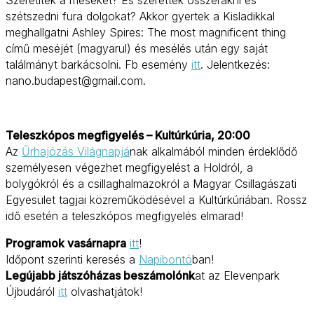
Szeretitek a meséket? És szerettek összerakni és
szétszedni fura dolgokat? Akkor gyertek a Kisladikkal
meghallgatni Ashley Spires: The most magnificent thing
című meséjét (magyarul) és mesélés után egy saját
találmányt barkácsolni. Fb esemény
itt
. Jelentkezés:
nano.budapest@gmail.com.
Teleszkópos megfigyelés – Kultúrkúria, 20:00
Az
Űrhajózás Világnapjá
nak alkalmából minden érdeklődő
személyesen végezhet megfigyelést a Holdról, a
bolygókról és a csillaghalmazokról a Magyar Csillagászati
Egyesület tagjai közreműködésével a Kultúrkúriában. Rossz
idő esetén a teleszkópos megfigyelés elmarad!
Programok vasárnapra
itt
!
Időpont szerinti keresés a
Napibontó
ban!
Legújabb játszóházas beszámolónk
at az Elevenpark
Újbudáról
itt
olvashatjátok!