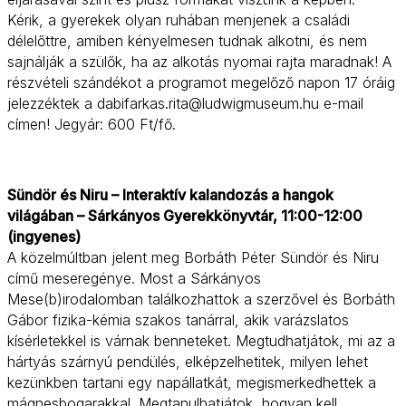
Kérik, a gyerekek olyan ruhában menjenek a családi
délelőttre, amiben kényelmesen tudnak alkotni, és nem
sajnálják a szülők, ha az alkotás nyomai rajta maradnak! A
részvételi szándékot a programot megelőző napon 17 óráig
jelezzéktek a dabifarkas.rita@ludwigmuseum.hu e-mail
címen! Jegyár: 600 Ft/fő.
Sündör és Niru – Interaktív kalandozás a hangok
világában – Sárkányos Gyerekkönyvtár, 11:00-12:00
(ingyenes)
A közelmúltban jelent meg Borbáth Péter Sündör és Niru
című meseregénye. Most a Sárkányos
Mese(b)irodalomban találkozhattok a szerzővel és Borbáth
Gábor fizika-kémia szakos tanárral, akik varázslatos
kísérletekkel is várnak benneteket. Megtudhatjátok, mi az a
hártyás szárnyú pendülés, elképzelhetitek, milyen lehet
kezünkben tartani egy napállatkát, megismerkedhettek a
mágnesbogarakkal. Megtanulhatjátok, hogyan kell