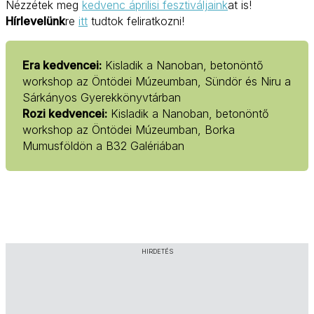
Nézzétek meg
kedvenc áprilisi fesztiváljaink
at is!
Hírlevelünk
re
itt
tudtok feliratkozni!
Era kedvencei:
Kisladik a Nanoban, betonöntő
workshop az Öntödei Múzeumban, Sündör és Niru a
Sárkányos Gyerekkönyvtárban
Rozi kedvencei:
Kisladik a Nanoban, betonöntő
workshop az Öntödei Múzeumban, Borka
Mumusföldön a B32 Galériában
HIRDETÉS