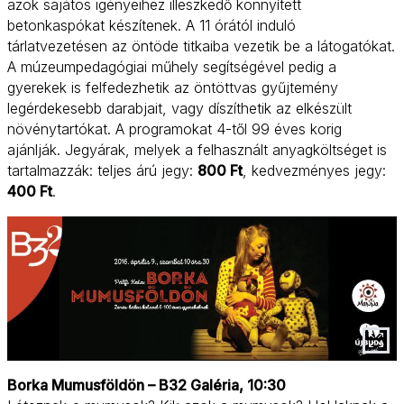
azok sajátos igényeihez illeszkedő könnyített
betonkaspókat készítenek. A 11 órától induló
tárlatvezetésen az öntöde titkaiba vezetik be a látogatókat.
A múzeumpedagógiai műhely segítségével pedig a
gyerekek is felfedezhetik az öntöttvas gyűjtemény
legérdekesebb darabjait, vagy díszíthetik az elkészült
növénytartókat. A programokat 4-től 99 éves korig
ajánlják. Jegyárak, melyek a felhasznált anyagköltséget is
tartalmazzák: teljes árú jegy:
800 Ft
, kedvezményes jegy:
400 Ft
.
Borka Mumusföldön – B32 Galéria, 10:30