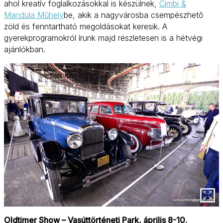
ahol kreatív foglalkozásokkal is készülnek,
Cimbi &
Mandula Műhely
be, akik a nagyvárosba csempészhető
zöld és fenntartható megoldásokat keresik. A
gyerekprogramokról írunk majd részletesen is a hétvégi
ajánlókban.
Oldtimer Show – Vasúttörténeti Park, április 8-10.