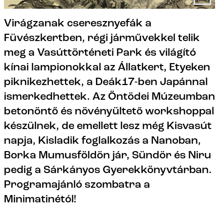
Virágzanak cseresznyefák a
Füvészkertben, régi járművekkel telik
meg a Vasúttörténeti Park és világító
kínai lampionokkal az Állatkert, Etyeken
piknikezhettek, a Deák17-ben Japánnal
ismerkedhettek. Az Öntödei Múzeumban
betonöntő és növényültető workshoppal
készülnek, de emellett lesz még Kisvasút
napja, Kisladik foglalkozás a Nanoban,
Borka Mumusföldön jár, Sündör és Niru
pedig a Sárkányos Gyerekkönyvtárban.
Programajánló szombatra a
Minimatinétól!