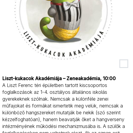
Liszt-kukacok Akadémiája – Zeneakadémia, 10:00
A Liszt Ferenc téri épületben tartott kiscsoportos
foglalkozások az 1-4. osztályos általános iskolás
gyerekeknek szólnak. Nemcsak a különféle zenei
műfajokat és formákat ismertetik meg velük, nemcsak a
különböző hangszereket mutatják be nekik (szó szerint
kézzelfoghatóan), hanem beavatják őket a hangverseny
intézményének működési mechanizmusába is. A szülők a
foglalkozásokon nem vehetnek részt, ők az aznap esti,