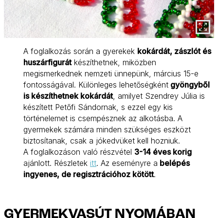
A foglalkozás során a gyerekek
kokárdát, zászlót és
huszárfigurát
készíthetnek, miközben
megismerkednek nemzeti ünnepünk, március 15-e
fontosságával. Különleges lehetőségként
gyöngyből
is készíthetnek kokárdát
, amilyet Szendrey Júlia is
készített Petőfi Sándornak, s ezzel egy kis
történelemet is csempésznek az alkotásba. A
gyermekek számára minden szükséges eszközt
biztosítanak, csak a jókedvüket kell hozniuk.
A foglalkozáson való részvétel
3-14 éves korig
ajánlott. Részletek
itt
. Az eseményre a
belépés
ingyenes, de regisztrációhoz kötött
.
GYERMEKVASÚT NYOMÁBAN