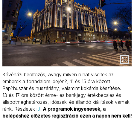
Kávéházi beöltözős, avagy milyen ruhát viseltek az
emberek a forradalom idején?; 11 és 15 óra között
Papírhuszár és huszárlány, valamint kokárda készítése.
13 és 17 óra között érme- és bankjegy értékbecslés és
állapotmeghatározás, időszaki és állandó kiállítások várnak
ránk. Részletek
itt
.
A programok ingyenesek, a
belépéshez előzetes regisztráció ezen a napon nem kell!