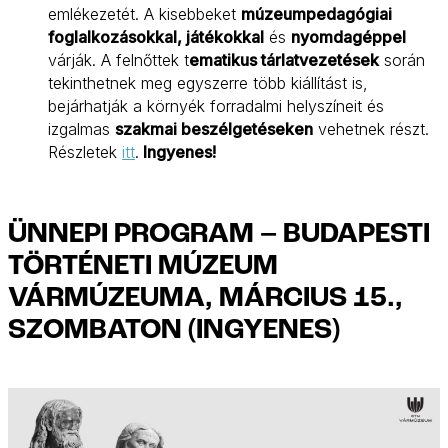
emlékezetét. A kisebbeket
múzeumpedagógiai
foglalkozásokkal, játékokkal
és
nyomdagéppel
várják. A felnőttek t
ematikus tárlatvezetések
során
tekinthetnek meg egyszerre több kiállítást is,
bejárhatják a környék forradalmi helyszíneit és
izgalmas
szakmai beszélgetéseken
vehetnek részt.
Részletek
itt
.
Ingyenes!
ÜNNEPI PROGRAM – BUDAPESTI
TÖRTÉNETI MÚZEUM
VÁRMÚZEUMA, MÁRCIUS 15.,
SZOMBATON (INGYENES)