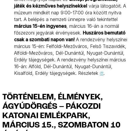
játék és kézműves helyszínekkel
várja látogatóit. A
múzeum mindkét nap 9:00-17:00 óra között nyitva
tart. A belépés a nemzeti ünnepre való tekintettel
március 15-én ingyenes
, március 16-án a normál
főszezoni jegyárak érvényesek.
Huszáros bemutató
csak a szombati napon van!
A rendezvény helyszínei
március 15-én: Felföldi-Mezőváros, Felső Tiszavidék,
Alföldi-Mezőváros, Dél-Dunántúl, Nyugat-Dunántúl,
Erdély tájegységek. A rendezvény helyszínei március
16-án: Alföld, Dél-Dunántúl, Nyugat-Dunántúl,
Kisalföld, Erdély tájegységek. Részletek
itt
.
TÖRTÉNELEM, ÉLMÉNYEK,
ÁGYÚDÖRGÉS – PÁKOZDI
KATONAI EMLÉKPARK,
MÁRCIUS 15., SZOMBATON 10