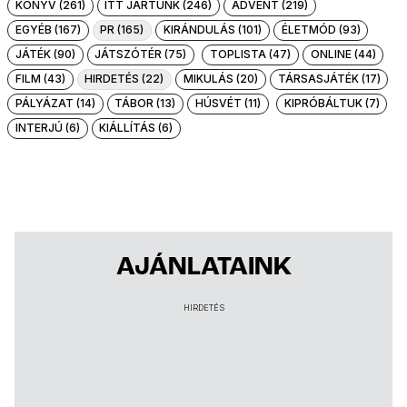
KÖNYV (261)
ITT JÁRTUNK (246)
ADVENT (219)
EGYÉB (167)
PR (165)
KIRÁNDULÁS (101)
ÉLETMÓD (93)
JÁTÉK (90)
JÁTSZÓTÉR (75)
TOPLISTA (47)
ONLINE (44)
FILM (43)
HIRDETÉS (22)
MIKULÁS (20)
TÁRSASJÁTÉK (17)
PÁLYÁZAT (14)
TÁBOR (13)
HÚSVÉT (11)
KIPRÓBÁLTUK (7)
INTERJÚ (6)
KIÁLLÍTÁS (6)
AJÁNLATAINK
HIRDETÉS