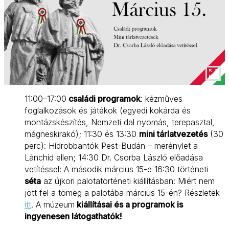
11:00–17:00
családi programok
: kézműves
foglalkozások és játékok (egyedi kokárda és
montázskészítés, Nemzeti dal nyomás, terepasztal,
mágneskirakó); 11:30 és 13:30
mini tárlatvezetés
(30
perc): Hídrobbantók Pest-Budán – merénylet a
Lánchíd ellen; 14:30 Dr. Csorba László előadása
vetítéssel: A második március 15-e 16:30 történeti
séta
az újkori palotatörténeti kiállításban: Miért nem
jött fel a tömeg a palotába március 15-én? Részletek
itt
. A múzeum
kiállításai és a programok is
ingyenesen látogathatók!