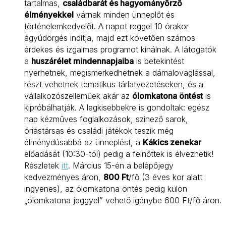
tartalmas,
családbarát és hagyományőrző
élményekkel
várnak minden ünneplőt és
történelemkedvelőt. A napot reggel 10 órakor
ágyúdörgés indítja, majd ezt követően számos
érdekes és izgalmas programot kínálnak. A látogatók
a
huszárélet mindennapjaiba
is betekintést
nyerhetnek, megismerkedhetnek a dámalovaglással,
részt vehetnek tematikus tárlatvezetéseken, és a
vállalkozószelleműek akár az
ólomkatona öntést
is
kipróbálhatják. A legkisebbekre is gondoltak: egész
nap kézműves foglalkozások, színező sarok,
óriástársas és családi játékok teszik még
élménydúsabbá az ünneplést, a
Kákics zenekar
előadását (10:30-tól) pedig a felnőttek is élvezhetik!
Részletek
itt
. Március 15-én a belépőjegy
kedvezményes áron,
800 Ft
/fő (3 éves kor alatt
ingyenes), az ólomkatona öntés pedig külön
„ólomkatona jeggyel” vehető igénybe 600 Ft/fő áron.