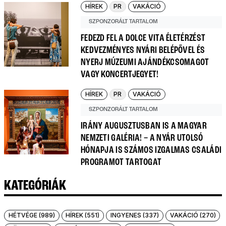
HÍREK
PR
VAKÁCIÓ
SZPONZORÁLT TARTALOM
FEDEZD FEL A DOLCE VITA ÉLETÉRZÉST
KEDVEZMÉNYES NYÁRI BELÉPŐVEL ÉS
NYERJ MÚZEUMI AJÁNDÉKCSOMAGOT
VAGY KONCERTJEGYET!
HÍREK
PR
VAKÁCIÓ
SZPONZORÁLT TARTALOM
IRÁNY AUGUSZTUSBAN IS A MAGYAR
NEMZETI GALÉRIA! – A NYÁR UTOLSÓ
HÓNAPJA IS SZÁMOS IZGALMAS CSALÁDI
PROGRAMOT TARTOGAT
KATEGÓRIÁK
HÉTVÉGE (989)
HÍREK (551)
INGYENES (337)
VAKÁCIÓ (270)