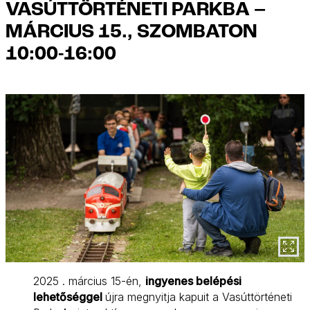
VASÚTTÖRTÉNETI PARKBA –
MÁRCIUS 15., SZOMBATON
10:00-16:00
2025 . március 15-én,
ingyenes belépési
lehetőséggel
újra megnyitja kapuit a Vasúttörténeti