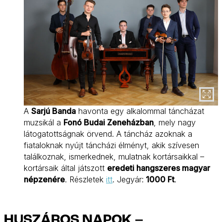
A
Sarjú Banda
havonta egy alkalommal táncházat
muzsikál a
Fonó Budai Zeneházban
, mely nagy
látogatottságnak örvend. A táncház azoknak a
fiataloknak nyújt táncházi élményt, akik szívesen
találkoznak, ismerkednek, mulatnak kortársaikkal –
kortársaik által játszott
eredeti hangszeres magyar
népzenére
. Részletek
itt
. Jegyár:
1000 Ft
.
HUSZÁROS NAPOK –