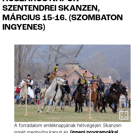
SZENTENDREI SKANZEN,
MÁRCIUS 15-16. (SZOMBATON
INGYENES)
A forradalom emléknapjának hétvégéjén Skanzen
ismét megnyitja kapuit és
ünnepi programokkal,