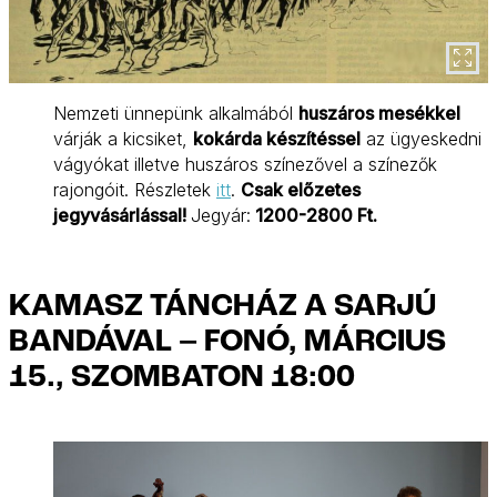
Nemzeti ünnepünk alkalmából
huszáros mesékkel
várják a kicsiket,
kokárda készítéssel
az ügyeskedni
vágyókat illetve huszáros színezővel a színezők
rajongóit. Részletek
itt
.
Csak előzetes
jegyvásárlással!
Jegyár:
1200-2800 Ft.
KAMASZ TÁNCHÁZ A SARJÚ
BANDÁVAL – FONÓ, MÁRCIUS
15., SZOMBATON 18:00