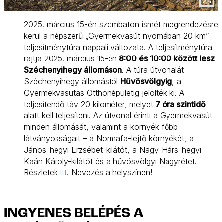
2025. március 15-én szombaton ismét megrendezésre
kerül a népszerű „Gyermekvasút nyomában 20 km”
teljesítménytúra nappali változata. A teljesítménytúra
rajtja 2025. március 15-én
8:00 és 10:00 között lesz
Széchenyihegy állomáson
. A túra útvonalát
Széchenyihegy állomástól
Hűvösvölgyig
, a
Gyermekvasutas Otthonépületig jelölték ki. A
teljesítendő táv 20 kilométer, melyet
7 óra szintidő
alatt kell teljesíteni. Az útvonal érinti a Gyermekvasút
minden állomását, valamint a környék főbb
látványosságait – a Normafa-lejtő környékét, a
János-hegyi Erzsébet-kilátót, a Nagy-Hárs-hegyi
Kaán Károly-kilátót és a hűvösvölgyi Nagyrétet.
Részletek
itt
. Nevezés a helyszínen!
INGYENES BELÉPÉS A