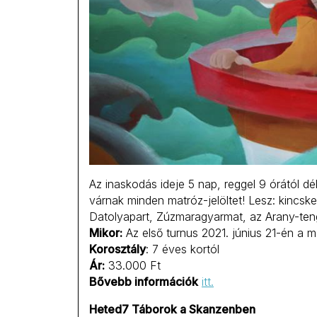
Az inaskodás ideje 5 nap, reggel 9 órától dé
várnak minden matróz-jelöltet! Lesz: kincskeres
Datolyapart, Zúzmaragyarmat, az Arany-tenge
Mikor:
Az első turnus 2021. június 21-én a 
Korosztály
: 7 éves kortól
Ár:
33.000 Ft
Bővebb információk
itt.
Heted7 Táborok a Skanzenben