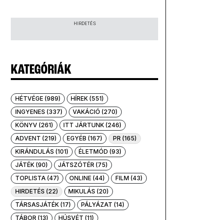
HIRDETÉS
KATEGÓRIÁK
HÉTVÉGE (989)
HÍREK (551)
INGYENES (337)
VAKÁCIÓ (270)
KÖNYV (261)
ITT JÁRTUNK (246)
ADVENT (219)
EGYÉB (167)
PR (165)
KIRÁNDULÁS (101)
ÉLETMÓD (93)
JÁTÉK (90)
JÁTSZÓTÉR (75)
TOPLISTA (47)
ONLINE (44)
FILM (43)
HIRDETÉS (22)
MIKULÁS (20)
TÁRSASJÁTÉK (17)
PÁLYÁZAT (14)
TÁBOR (13)
HÚSVÉT (11)