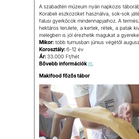
A szabadtéri múzeum nyári napközis táboráb
Korabeli eszközöket használva, sok-sok játé
falusi gyerkőcök mindennapjaihoz. A termé
hektáros területe, a kertek, rétek, a patak k
melegben is jól érezhetik magukat a gyereke
Mikor:
több turnusban június végétől augus
Korosztály:
6-12 év
Ár:
33.000 Ft/hét
Bővebb információk
itt
.
Makifood főzős tábor