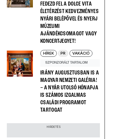
FEDEZD FEL A DOLCE VITA
ÉLETÉRZÉST KEDVEZMÉNYES
NYÁRI BELÉPŐVEL ÉS NYERJ
MÚZEUMI
AJÁNDÉKCSOMAGOT VAGY
KONCERTJEGYET!
HÍREK
PR
VAKÁCIÓ
SZPONZORÁLT TARTALOM
IRÁNY AUGUSZTUSBAN IS A
MAGYAR NEMZETI GALÉRIA!
– A NYÁR UTOLSÓ HÓNAPJA
IS SZÁMOS IZGALMAS
CSALÁDI PROGRAMOT
TARTOGAT
HIRDETÉS