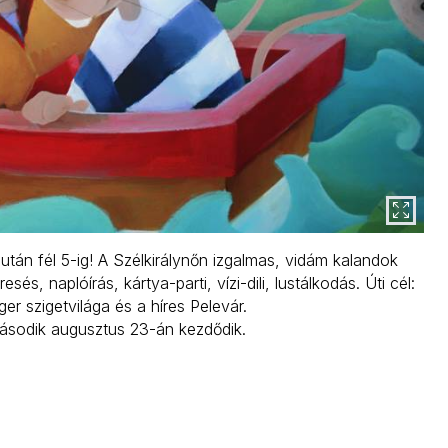
lután fél 5-ig! A Szélkirálynőn izgalmas, vidám kalandok
és, naplóírás, kártya-parti, vízi-dili, lustálkodás. Úti cél:
r szigetvilága és a híres Pelevár.
második augusztus 23-án kezdődik.