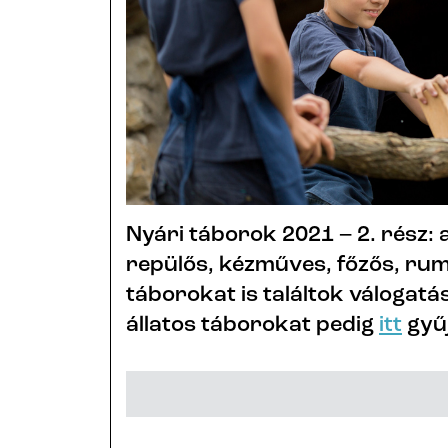
Nyári táborok 2021 – 2. rész:
repülős, kézműves, főzős, ru
táborokat is találtok válogatá
állatos táborokat pedig
itt
gyűj