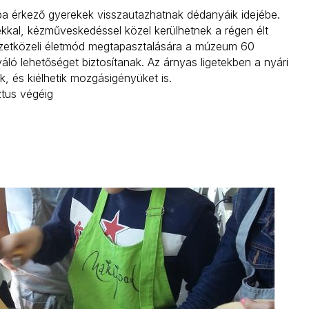
a érkező gyerekek visszautazhatnak dédanyáik idejébe.
kkal, kézműveskedéssel közel kerülhetnek a régen élt
szetközeli életmód megtapasztalására a múzeum 60
iváló lehetőséget biztosítanak. Az árnyas ligetekben a nyári
k, és kiélhetik mozgásigényüket is.
ztus végéig