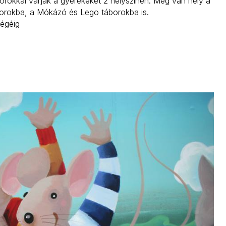
orokkal várják a gyerekeket 2 helyszínen. Még van hely a
borokba, a Mókázó és Lego táborokba is.
végéig