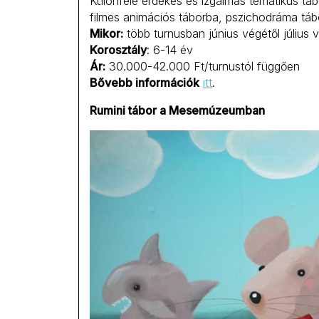
Különféle érdekes és izgalmas tematikus táb
filmes animációs táborba, pszichodráma tá
Mikor:
több turnusban június végétől július 
Korosztály
: 6-14 év
Ár:
30.000-42.000 Ft/turnustól függően
Bővebb információk
itt
.
Rumini tábor a Mesemúzeumban