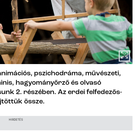
 animációs, pszichodráma, művészeti,
minis, hagyományőrző és olvasó
sunk 2. részében. Az erdei felfedezős-
töttük össze.
HIRDETÉS