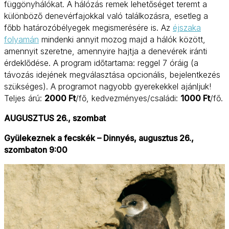
függönyhálókat. A hálózás remek lehetőséget teremt a
különböző denevérfajokkal való találkozásra, esetleg a
főbb határozóbélyegek megismerésére is. Az
éjszaka
folyamán
mindenki annyit mozog majd a hálók között,
amennyit szeretne, amennyire hajtja a denevérek iránti
érdeklődése. A program időtartama: reggel 7 óráig (a
távozás idejének megválasztása opcionális, bejelentkezés
szükséges). A programot nagyobb gyerekekkel ajánljuk!
Teljes árú:
2000 Ft
/fő, kedvezményes/családi:
1000 Ft
/fő.
AUGUSZTUS 26., szombat
Gyülekeznek a fecskék – Dinnyés, augusztus 26.,
szombaton 9:00