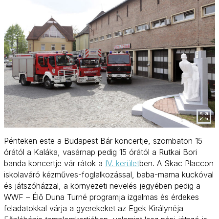
Pénteken este a Budapest Bár koncertje, szombaton 15
órától a Kaláka, vasárnap pedig 15 órától a Rutkai Bori
banda koncertje vár rátok a
IV. kerület
ben. A Skac Placcon
iskolaváró kézműves-foglalkozással, baba-mama kuckóval
és játszóházzal, a környezeti nevelés jegyében pedig a
WWF – Élő Duna Turné programja izgalmas és érdekes
feladatokkal várja a gyerekeket az Egek Királynéja