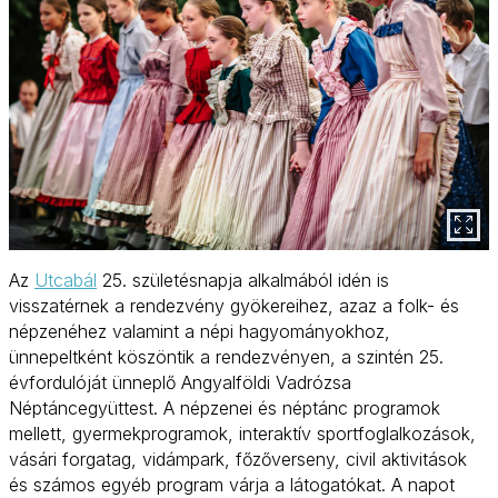
Az
Utcabál
25. születésnapja alkalmából idén is
visszatérnek a rendezvény gyökereihez, azaz a folk- és
népzenéhez valamint a népi hagyományokhoz,
ünnepeltként köszöntik a rendezvényen, a szintén 25.
évfordulóját ünneplő Angyalföldi Vadrózsa
Néptáncegyüttest. A népzenei és néptánc programok
mellett, gyermekprogramok, interaktív sportfoglalkozások,
vásári forgatag, vidámpark, főzőverseny, civil aktivitások
és számos egyéb program várja a látogatókat. A napot