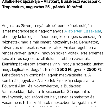
Állatkertek Éjszakája – Állatkert, Budakeszi vadaspark,
Tropicarium, augusztus 25., péntek 19 órától
Augusztus 25-én, a nyár utolsó péntekének estéjén
ismét megrendezik a hagyományos
Állatkertek Éjszakáját
,
ahol egy különleges időpontban, különleges szemszögből
nézhetitek meg a már ismert intézményeket. Bemutatók,
látványos etetések is várnak rátok. Amikor régebben a
rendezvényen jártunk, nagyon sokan voltak, erre érdemes
készülni, és sajnos az állatokat is többen zavarták.
Elemlámpát viszont érdemes vinni, hogy a sötétebb utakat
megvilágítsátok. Jegyár: felnőtt
3500 Ft
, gyerek
2500 Ft
.
Lehetőség van kombinált jegyek megváltására is. A
kombinált jegyek az Állatkertek Éjszakája ideje alatt a
Fővárosi Állat- és Növénykertbe, a Budakeszi
Vadasparkba, illetve a Tropicariumba (Campona) is
érvényesek, sőt, utóbbi két helyszínen szombaton és
vasárnap is felhasználhatók napközbeni látogatásra. A