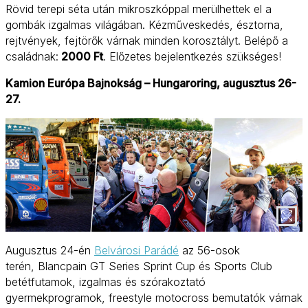
Rövid terepi séta után mikroszkóppal merülhettek el a
gombák izgalmas világában. Kézműveskedés, észtorna,
rejtvények, fejtörők várnak minden korosztályt. Belépő a
családnak:
2000 Ft
. Előzetes bejelentkezés szükséges!
Kamion Európa Bajnokság – Hungaroring, augusztus 26-
27.
Augusztus 24-én
Belvárosi Parádé
az 56-osok
terén, Blancpain GT Series Sprint Cup és Sports Club
betétfutamok, izgalmas és szórakoztató
gyermekprogramok, freestyle motocross bemutatók várnak