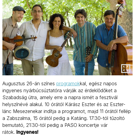
Augusztus 26-án színes
programok
kal, egész napos
ingyenes nyárbúcsúztatóra várják az érdeklődőket a
Szabadság útra, amely erre a napra ismét a fesztivál
helyszínévé alakul. 10 órától Kárász Eszter és az Eszter-
lánc Mesezenekar indítja a programot, majd 11 órától fellép
a Zabszalma, 15 órától pedig a Katáng. 17:30-tól tűzoltó
bemutató, 21:30-tól pedig a PASO koncertje vár
rátok.
Ingyenes!