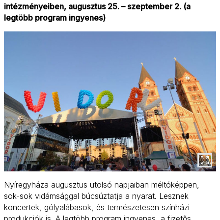
intézményeiben, augusztus 25. – szeptember 2. (a
legtöbb program ingyenes)
Nyíregyháza augusztus utolsó napjaiban méltóképpen,
sok-sok vidámsággal búcsúztatja a nyarat. Lesznek
koncertek, gólyalábasok, és természetesen színházi
produkciók is. A legtöbb program ingyenes, a fizetős