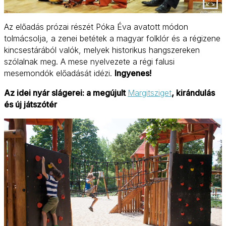
Az előadás prózai részét Póka Éva avatott módon
tolmácsolja, a zenei betétek a magyar folklór és a régizene
kincsestárából valók, melyek historikus hangszereken
szólalnak meg. A mese nyelvezete a régi falusi
mesemondók előadását idézi.
Ingyenes!
Az idei nyár slágerei: a megújult
Margitsziget
, kirándulás
és új játszótér