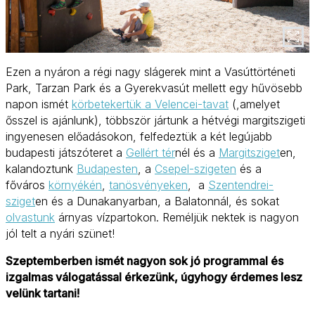
Ezen a nyáron a régi nagy slágerek mint a Vasúttörténeti
Park, Tarzan Park és a Gyerekvasút mellett egy hűvösebb
napon ismét
körbetekertük a Velencei-tavat
(,amelyet
ősszel is ajánlunk), többször jártunk a hétvégi margitszigeti
ingyenesen előadásokon, felfedeztük a két legújabb
budapesti játszóteret a
Gellért tér
nél és a
Margitsziget
en,
kalandoztunk
Budapesten
, a
Csepel-szigeten
és a
főváros
környékén
,
tanösvényeken
, a
Szentendrei-
sziget
en és a Dunakanyarban, a Balatonnál, és sokat
olvastunk
árnyas vízpartokon. Reméljük nektek is nagyon
jól telt a nyári szünet!
Szeptemberben ismét nagyon sok jó programmal és
izgalmas válogatással érkezünk, úgyhogy érdemes lesz
velünk tartani!