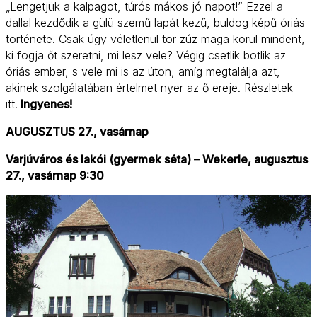
„Lengetjük a kalpagot, túrós mákos jó napot!” Ezzel a
dallal kezdődik a gülü szemű lapát kezű, buldog képű óriás
története. Csak úgy véletlenül tör zúz maga körül mindent,
ki fogja őt szeretni, mi lesz vele? Végig csetlik botlik az
óriás ember, s vele mi is az úton, amíg megtalálja azt,
akinek szolgálatában értelmet nyer az ő ereje. Részletek
itt.
Ingyenes!
AUGUSZTUS 27., vasárnap
Varjúváros és lakói (gyermek séta) – Wekerle, augusztus
27., vasárnap 9:30