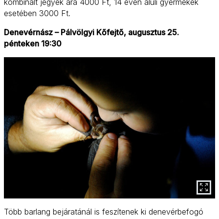
kombinált jegyek ára 4000 Ft, 14 éven aluli gyermekek
esetében 3000 Ft.
Denevérnász – Pálvölgyi Kőfejtő, augusztus 25.
pénteken 19:30
Több barlang bejáratánál is feszítenek ki denevérbefogó