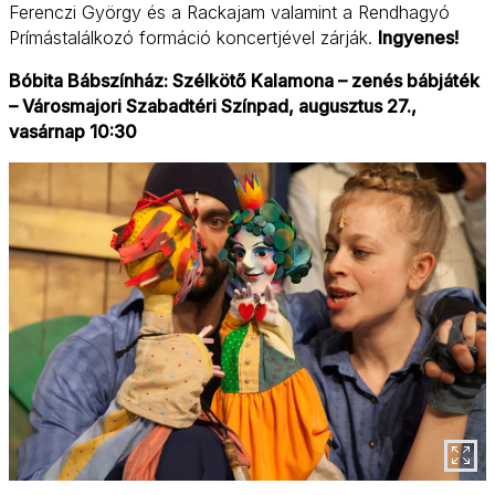
Ferenczi György és a Rackajam valamint a Rendhagyó
Prímástalálkozó formáció koncertjével zárják.
Ingyenes!
Bóbita Bábszínház: Szélkötő Kalamona – zenés bábjáték
– Városmajori Szabadtéri Színpad, augusztus 27.,
vasárnap 10:30