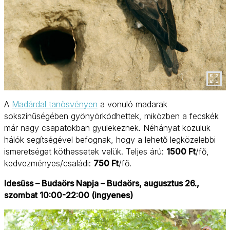
A
Madárdal tanösvényen
a vonuló madarak
sokszínűségében gyönyörködhettek, miközben a fecskék
már nagy csapatokban gyülekeznek. Néhányat közülük
hálók segítségével befognak, hogy a lehető legközelebbi
ismeretséget köthessetek velük. Teljes árú:
1500 Ft
/fő,
kedvezményes/családi:
750 Ft
/fő.
Idesüss – Budaörs Napja – Budaörs, augusztus 26.,
szombat 10:00-22:00 (ingyenes)