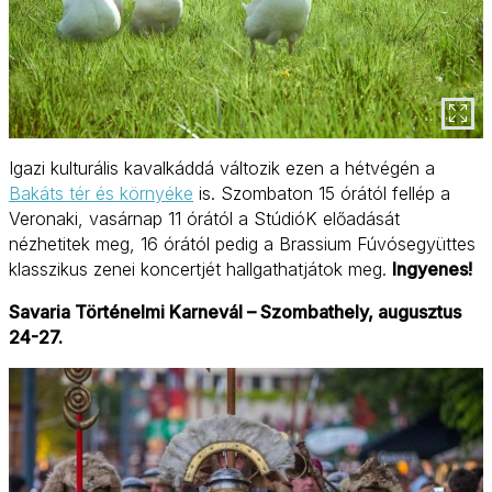
Igazi kulturális kavalkáddá változik ezen a hétvégén a
Bakáts tér és környéke
is. Szombaton 15 órától fellép a
Veronaki, vasárnap 11 órától a StúdióK előadását
nézhetitek meg, 16 órától pedig a Brassium Fúvósegyüttes
klasszikus zenei koncertjét hallgathatjátok meg.
Ingyenes!
Savaria Történelmi Karnevál – Szombathely, augusztus
24-27.