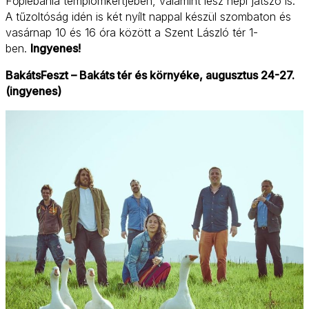
Főplébánia templomkertjében, valamint lesz népi játszó is.
A tűzoltóság idén is két nyílt nappal készül szombaton és
vasárnap 10 és 16 óra között a Szent László tér 1-
ben.
Ingyenes!
BakátsFeszt – Bakáts tér és környéke, augusztus 24-27.
(ingyenes)