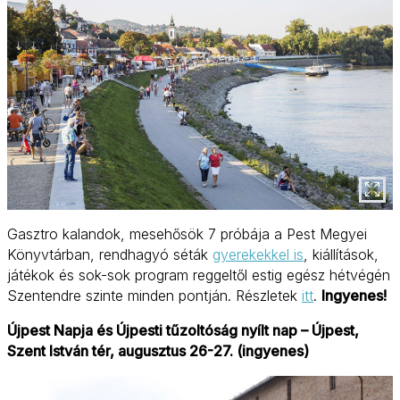
Gasztro kalandok, mesehősök 7 próbája a Pest Megyei
Könyvtárban, rendhagyó séták
gyerekekkel is
, kiállítások,
játékok és sok-sok program reggeltől estig egész hétvégén
Szentendre szinte minden pontján. Részletek
itt
.
Ingyenes!
Újpest Napja és Újpesti tűzoltóság nyílt nap – Újpest,
Szent István tér, augusztus 26-27. (ingyenes)