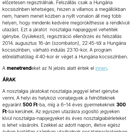
előzetesen regisztrálnak. Felszállás csak a Hungária
kocsiszínben lehetséges, hiszen a villamos a megállókban
nem, hanem menet közben a nyílt vonalon áll meg több
helyen, hogy mindenki kedvére megörökíthesse a rendkívüli
utazást. Ezt a járatot nosztalgia napijeggyel vehetitek
igénybe. Gyülekező, regisztráció ellenőrzés és felszállás
2014. augusztus 16-án (szombaton), 22:45-től a Hungária
kocsiszínben, várható indulás 23:10-kor. A program
előreláthatólag 4:40-kor ér véget a Hungária kocsiszínben.
A
menetrend
eket az N jelzés alatt éritek el
innen
.
ÁRAK
A nosztalgia járatokat nosztalgia jeggyel lehet igénybe
venni. A helyi és helyközi vonaljegyek a felnőtteknek
egyaránt
500 Ft
-ba, míg a 6–14 éves gyermekeknek
300
Ft
-ba kerülnek. Az egyszeri utazásra jogosító jegyeken
kívül nosztalgia-napijegyeket és éves nosztalgiabérleteket
is lehet vásárolni. Ezekkel az adott napon, illetve egész
évben korlátlan számban utazhatnak nosztalgiajáratainkon,