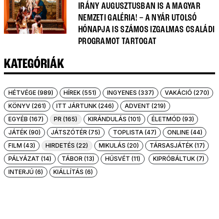
IRÁNY AUGUSZTUSBAN IS A MAGYAR
NEMZETI GALÉRIA! – A NYÁR UTOLSÓ
HÓNAPJA IS SZÁMOS IZGALMAS CSALÁDI
PROGRAMOT TARTOGAT
KATEGÓRIÁK
HÉTVÉGE (989)
HÍREK (551)
INGYENES (337)
VAKÁCIÓ (270)
KÖNYV (261)
ITT JÁRTUNK (246)
ADVENT (219)
EGYÉB (167)
PR (165)
KIRÁNDULÁS (101)
ÉLETMÓD (93)
JÁTÉK (90)
JÁTSZÓTÉR (75)
TOPLISTA (47)
ONLINE (44)
FILM (43)
HIRDETÉS (22)
MIKULÁS (20)
TÁRSASJÁTÉK (17)
PÁLYÁZAT (14)
TÁBOR (13)
HÚSVÉT (11)
KIPRÓBÁLTUK (7)
INTERJÚ (6)
KIÁLLÍTÁS (6)