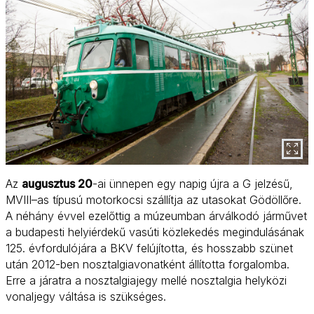
Az
augusztus 20
-ai ünnepen egy napig újra a G jelzésű,
MVIII–as típusú motorkocsi szállítja az utasokat Gödöllőre.
A néhány évvel ezelőttig a múzeumban árválkodó járművet
a budapesti helyiérdekű vasúti közlekedés megindulásának
125. évfordulójára a BKV felújította, és hosszabb szünet
után 2012-ben nosztalgiavonatként állította forgalomba.
Erre a járatra a nosztalgiajegy mellé nosztalgia helyközi
vonaljegy váltása is szükséges.