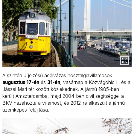
A szintén J jelzésű acélvázas nosztalgiavillamosok
augusztus 17-én
és
31-én
, vasárnap a Közvágóhíd H és a
Jászai Mari tér között közlekednek. A jármű 1985-ben
került Amszterdamba, majd 2004-ben civil segítséggel a
BKV hazahozta a villamost, és 2012-re elkészült a jármű
üzemképes felújítása.