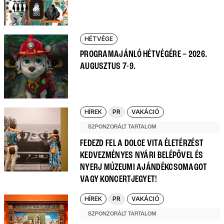
HÉTVÉGE
PROGRAMAJÁNLÓ HÉTVÉGÉRE – 2026.
AUGUSZTUS 7-9.
HÍREK
PR
VAKÁCIÓ
SZPONZORÁLT TARTALOM
FEDEZD FEL A DOLCE VITA ÉLETÉRZÉST
KEDVEZMÉNYES NYÁRI BELÉPŐVEL ÉS
NYERJ MÚZEUMI AJÁNDÉKCSOMAGOT
VAGY KONCERTJEGYET!
HÍREK
PR
VAKÁCIÓ
SZPONZORÁLT TARTALOM