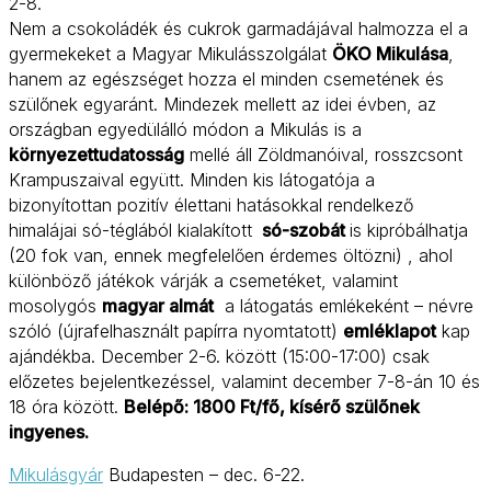
2-8.
Nem a csokoládék és cukrok garmadájával halmozza el a
gyermekeket a Magyar Mikulásszolgálat
ÖKO Mikulása
,
hanem az egészséget hozza el minden csemetének és
szülőnek egyaránt. Mindezek mellett az idei évben, az
országban egyedülálló módon a Mikulás is a
környezettudatosság
mellé áll Zöldmanóival, rosszcsont
Krampuszaival együtt. Minden kis látogatója a
bizonyítottan pozitív élettani hatásokkal rendelkező 
himalájai só-téglából kialakított 
só-szobát
is kipróbálhatja
(20 fok van, ennek megfelelően érdemes öltözni) , ahol
különböző játékok várják a csemetéket, valamint
mosolygós
magyar almát
 a látogatás emlékeként – névre
szóló (újrafelhasznált papírra nyomtatott)
emléklapot
kap
ajándékba. December 2-6. között (15:00-17:00) csak
előzetes bejelentkezéssel, valamint december 7-8-án 10 és
18 óra között.
Belépő: 1800 Ft/fő, kísérő szülőnek
ingyenes.
Mikulásgyár
Budapesten – dec. 6-22.