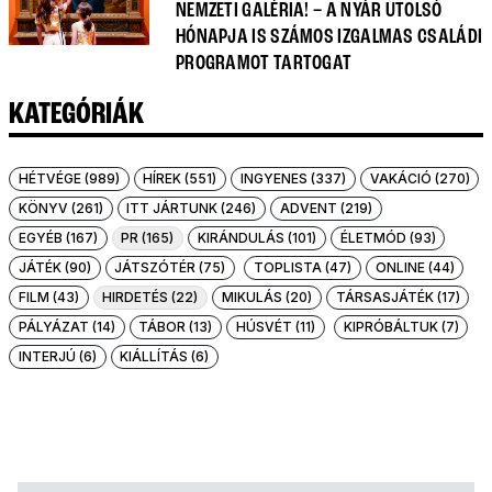
NEMZETI GALÉRIA! – A NYÁR UTOLSÓ
HÓNAPJA IS SZÁMOS IZGALMAS CSALÁDI
PROGRAMOT TARTOGAT
KATEGÓRIÁK
HÉTVÉGE (989)
HÍREK (551)
INGYENES (337)
VAKÁCIÓ (270)
KÖNYV (261)
ITT JÁRTUNK (246)
ADVENT (219)
EGYÉB (167)
PR (165)
KIRÁNDULÁS (101)
ÉLETMÓD (93)
JÁTÉK (90)
JÁTSZÓTÉR (75)
TOPLISTA (47)
ONLINE (44)
FILM (43)
HIRDETÉS (22)
MIKULÁS (20)
TÁRSASJÁTÉK (17)
PÁLYÁZAT (14)
TÁBOR (13)
HÚSVÉT (11)
KIPRÓBÁLTUK (7)
INTERJÚ (6)
KIÁLLÍTÁS (6)