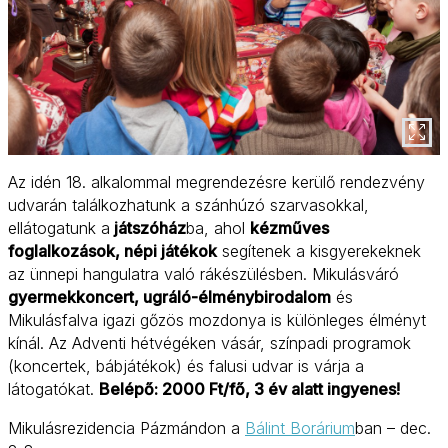
Az idén 18. alkalommal megrendezésre kerülő rendezvény
udvarán találkozhatunk a szánhúzó szarvasokkal,
ellátogatunk a
játszóház
ba, ahol
kézműves
foglalkozások, népi játékok
segítenek a kisgyerekeknek
az ünnepi hangulatra való rákészülésben. Mikulásváró
gyermekkoncert, ugráló-élménybirodalom
és
Mikulásfalva igazi gőzös mozdonya is különleges élményt
kínál. Az Adventi hétvégéken vásár, színpadi programok
(koncertek, bábjátékok) és falusi udvar is várja a
látogatókat.
Belépő: 2000 Ft/fő, 3 év alatt ingyenes!
Mikulásrezidencia Pázmándon a
Bálint Borárium
ban – dec.