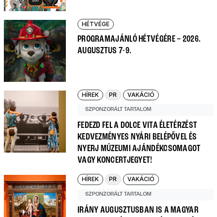
HÉTVÉGE
PROGRAMAJÁNLÓ HÉTVÉGÉRE – 2026.
AUGUSZTUS 7-9.
HÍREK
PR
VAKÁCIÓ
SZPONZORÁLT TARTALOM
FEDEZD FEL A DOLCE VITA ÉLETÉRZÉST
KEDVEZMÉNYES NYÁRI BELÉPŐVEL ÉS
NYERJ MÚZEUMI AJÁNDÉKCSOMAGOT
VAGY KONCERTJEGYET!
HÍREK
PR
VAKÁCIÓ
SZPONZORÁLT TARTALOM
IRÁNY AUGUSZTUSBAN IS A MAGYAR