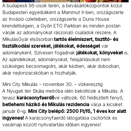
A budapesti 56-osok terén, a bevásárlóközpontok közül
Budapesten egyedüliként a Mammut II-ben, országszerte
az Invázió üzleteiben, országszerte a Duna House
kirendeltségein, a Győri ETO Parkban és minden postán
várják az adományokat rászoruló családok részére. A
MikulásGyár elsősorban
tartós élelmiszert, tisztító- és
tisztálkodási szereket, játékokat, édességet
vár
adományként. Szívesen fogadnak
játékokat, könyveket
is.
Az ajándékokat, adományokat, felajánlásokat nem
szükséges becsomagolni, akár kézben, akár dobozban,
akár nejlonzacskóban is hozhatják.
Mini City Mikulás – november 30. – vízkeresztig
A Nyugati téri Skála metróba idén beköltözik a Mikulás. A
terasz
karácsonyfaerdő
vé változik. 60 feldíszített fenyő,
betlehemi házikó és Mikulás rezidencia
várja a kicsiket
január 6-ig.
Mini City belépő: 2500 Ft/fő, 1 éves kor alatt
ingyenes!
A karácsonyfaerdő látogatása csütörtök és
vasárnap között nyitvatartási időben ingyenes!