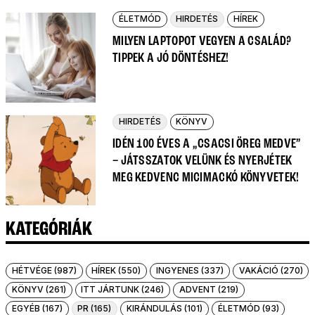
ÉLETMÓD
HIRDETÉS
HÍREK
MILYEN LAPTOPOT VEGYEN A CSALÁD?
TIPPEK A JÓ DÖNTÉSHEZ!
HIRDETÉS
KÖNYV
IDÉN 100 ÉVES A „CSACSI ÖREG MEDVE”
– JÁTSSZATOK VELÜNK ÉS NYERJÉTEK
MEG KEDVENC MICIMACKÓ KÖNYVETEK!
KATEGÓRIÁK
HÉTVÉGE (987)
HÍREK (550)
INGYENES (337)
VAKÁCIÓ (270)
KÖNYV (261)
ITT JÁRTUNK (246)
ADVENT (219)
EGYÉB (167)
PR (165)
KIRÁNDULÁS (101)
ÉLETMÓD (93)