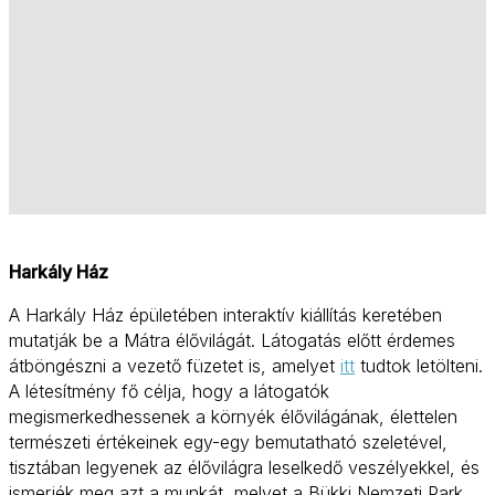
Harkály Ház
A Harkály Ház épületében interaktív kiállítás keretében
mutatják be a Mátra élővilágát. Látogatás előtt érdemes
átböngészni a vezető füzetet is, amelyet
itt
tudtok letölteni.
A létesítmény fő célja, hogy a látogatók
megismerkedhessenek a környék élővilágának, élettelen
természeti értékeinek egy-egy bemutatható szeletével,
tisztában legyenek az élővilágra leselkedő veszélyekkel, és
ismerjék meg azt a munkát, melyet a Bükki Nemzeti Park