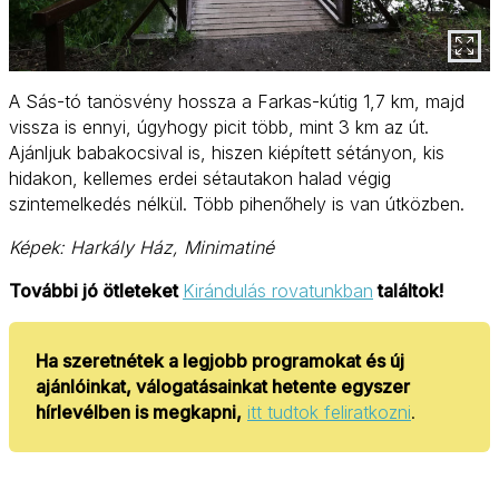
A Sás-tó tanösvény hossza a Farkas-kútig 1,7 km, majd
vissza is ennyi, úgyhogy picit több, mint 3 km az út.
Ajánljuk babakocsival is, hiszen kiépített sétányon, kis
hidakon, kellemes erdei sétautakon halad végig
szintemelkedés nélkül. Több pihenőhely is van útközben.
Képek: Harkály Ház, Minimatiné
További jó ötleteket
Kirándulás rovatunkban
találtok!
Ha szeretnétek a legjobb programokat és új
ajánlóinkat, válogatásainkat hetente egyszer
hírlevélben is megkapni,
itt tudtok feliratkozni
.