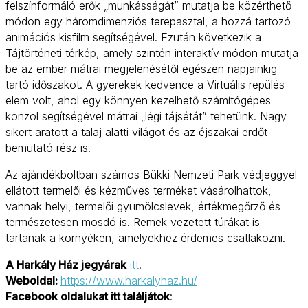
felszínformáló erők „munkásságát” mutatja be közérthető
módon egy háromdimenziós terepasztal, a hozzá tartozó
animációs kisfilm segítségével. Ezután következik a
Tájtörténeti térkép, amely szintén interaktív módon mutatja
be az ember mátrai megjelenésétől egészen napjainkig
tartó időszakot. A gyerekek kedvence a Virtuális repülés
elem volt, ahol egy könnyen kezelhető számítógépes
konzol segítségével mátrai „légi tájsétát” tehetünk. Nagy
sikert aratott a talaj alatti világot és az éjszakai erdőt
bemutató rész is.
Az ajándékboltban számos Bükki Nemzeti Park védjeggyel
ellátott termelői és kézműves terméket vásárolhattok,
vannak helyi, termelői gyümölcslevek, értékmegőrző és
természetesen mosdó is. Remek vezetett túrákat is
tartanak a környéken, amelyekhez érdemes csatlakozni.
A Harkály Ház jegyárak
itt
.
Weboldal:
https://www.harkalyhaz.hu/
Facebook oldalukat itt találjátok
: