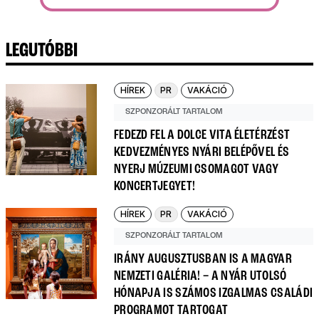
LEGUTÓBBI
HÍREK
PR
VAKÁCIÓ
SZPONZORÁLT TARTALOM
FEDEZD FEL A DOLCE VITA ÉLETÉRZÉST
KEDVEZMÉNYES NYÁRI BELÉPŐVEL ÉS
NYERJ MÚZEUMI CSOMAGOT VAGY
KONCERTJEGYET!
HÍREK
PR
VAKÁCIÓ
SZPONZORÁLT TARTALOM
IRÁNY AUGUSZTUSBAN IS A MAGYAR
NEMZETI GALÉRIA! – A NYÁR UTOLSÓ
HÓNAPJA IS SZÁMOS IZGALMAS CSALÁDI
PROGRAMOT TARTOGAT