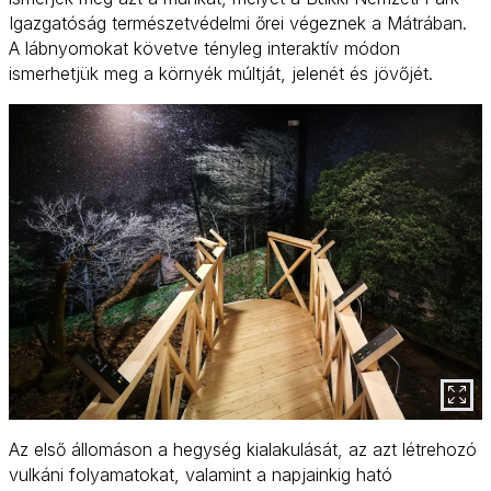
Igazgatóság természetvédelmi őrei végeznek a Mátrában.
A lábnyomokat követve tényleg interaktív módon
ismerhetjük meg a környék múltját, jelenét és jövőjét.
Az első állomáson a hegység kialakulását, az azt létrehozó
vulkáni folyamatokat, valamint a napjainkig ható