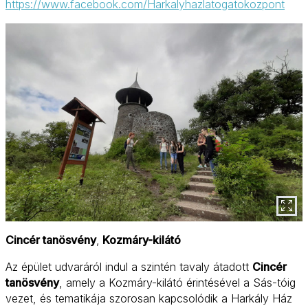
https://www.facebook.com/Harkalyhazlatogatokozpont
Cincér tanösvény
,
Kozmáry-kilátó
Az épület udvaráról indul a szintén tavaly átadott
Cincér
tanösvény
, amely a Kozmáry-kilátó érintésével a Sás-tóig
vezet, és tematikája szorosan kapcsolódik a Harkály Ház