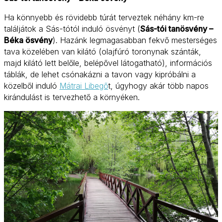
Ha könnyebb és rövidebb túrát terveztek néhány km-re
találjátok a Sás-tótól induló ösvényt (
Sás-tói tanösvény –
Béka ösvény
). Hazánk legmagasabban fekvő mesterséges
tava közelében van kilátó (olajfúró toronynak szánták,
majd kilátó lett belőle, belépővel látogatható), információs
táblák, de lehet csónakázni a tavon vagy kipróbálni a
közelből induló
Mátrai Libegő
t, úgyhogy akár több napos
kirándulást is tervezhető a környéken.