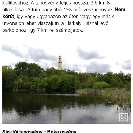
kiállításához. A tanösvény teljes hossza: 3,5 km 8
állomással. A túra nagyjából 2-3 órát vesz igénybe.
Nem
körút
, így vagy ugyanazon az úton vagy egy másik
útvonalon lehet visszajutni a Harkály Háznál lévő
parkolóhoz, így 7 km-rel számoljatok.
Sás-tói tanösvény – Béka ösvény