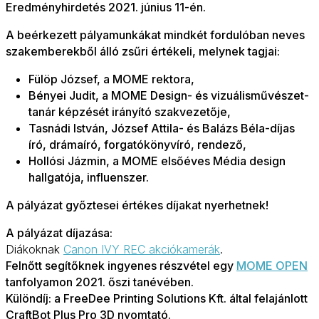
Eredményhirdetés 2021. június 11-én.
A beérkezett pályamunkákat mindkét fordulóban
neves
szakemberekből álló zsűri
értékeli, melynek tagjai:
Fülöp József, a MOME rektora,
Bényei Judit,
a MOME Design- és vizuálisművészet-
tanár képzését irányító szakvezetője,
Tasnádi István, József Attila- és Balázs Béla-díjas
író, drámaíró, forgatókönyvíró, rendező,
Hollósi Jázmin, a MOME
elsőéves Média design
hallgatója,
influenszer
.
A pályázat győztesei értékes díjakat nyerhetnek!
A pályázat díjazása:
Diákoknak
Canon IVY REC akciókamerák
.
Felnőtt segítőknek ingyenes részvétel egy
MOME OPEN
tanfolyamon 2021. őszi tanévében.
Különdíj: a FreeDee Printing Solutions Kft. által felajánlott
CraftBot Plus Pro
3D nyomtató.