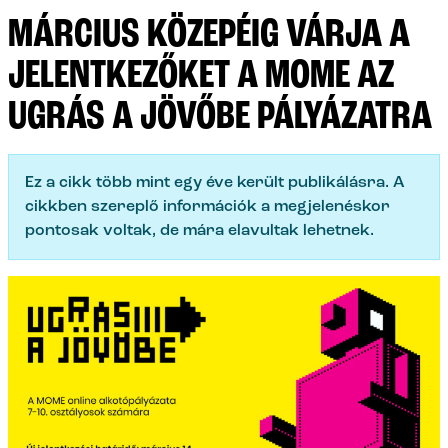
MÁRCIUS KÖZEPÉIG VÁRJA A
JELENTKEZŐKET A MOME AZ
UGRÁS A JÖVŐBE PÁLYÁZATRA
Ez a cikk több mint egy éve került publikálásra. A
cikkben szereplő információk a megjelenéskor
pontosak voltak, de mára elavultak lehetnek.