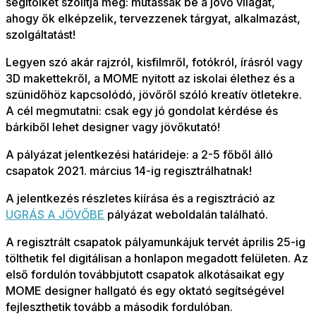
segítőiket szólítja meg:
mutassák be a jövő világát,
ahogy ők elképzelik, tervezzenek tárgyat, alkalmazást,
szolgáltatást!
Legyen szó akár rajzról, kisfilmről, fotókról, írásról vagy
3D makettekről, a MOME nyitott az iskolai élethez és a
szünidőhöz kapcsolódó, jövőről szóló kreatív ötletekre.
A cél megmutatni: csak egy jó gondolat kérdése és
bárkiből lehet designer vagy jövőkutató!
A pályázat jelentkezési határideje: a 2-5 főből álló
csapatok 2021. március 14-ig regisztrálhatnak!
A jelentkezés részletes kiírása és a regisztráció az
UGRÁS A JÖVŐBE
pályázat weboldalán található.
A regisztrált csapatok pályamunkájuk tervét április 25-ig
tölthetik fel digitálisan a honlapon megadott felületen. Az
első fordulón továbbjutott csapatok alkotásaikat egy
MOME designer hallgató és egy oktató segítségével
fejleszthetik tovább a második fordulóban.