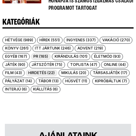
HÓNAPJA IS SZÁMOS IZGALMAS CSALÁDI
PROGRAMOT TARTOGAT
KATEGÓRIÁK
HÉTVÉGE (989)
HÍREK (551)
INGYENES (337)
VAKÁCIÓ (270)
KÖNYV (261)
ITT JÁRTUNK (246)
ADVENT (219)
EGYÉB (167)
PR (165)
KIRÁNDULÁS (101)
ÉLETMÓD (93)
JÁTÉK (90)
JÁTSZÓTÉR (75)
TOPLISTA (47)
ONLINE (44)
FILM (43)
HIRDETÉS (22)
MIKULÁS (20)
TÁRSASJÁTÉK (17)
PÁLYÁZAT (14)
TÁBOR (13)
HÚSVÉT (11)
KIPRÓBÁLTUK (7)
INTERJÚ (6)
KIÁLLÍTÁS (6)