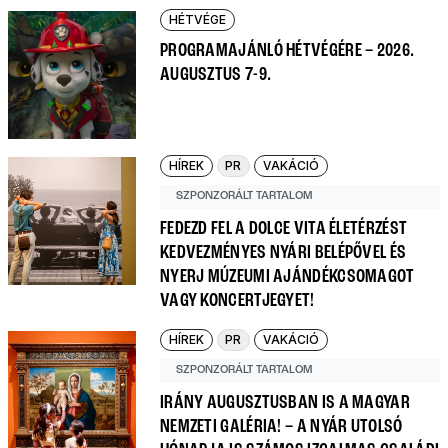
HÉTVÉGE
PROGRAMAJÁNLÓ HÉTVÉGÉRE – 2026.
AUGUSZTUS 7-9.
HÍREK
PR
VAKÁCIÓ
SZPONZORÁLT TARTALOM
FEDEZD FEL A DOLCE VITA ÉLETÉRZÉST
KEDVEZMÉNYES NYÁRI BELÉPŐVEL ÉS
NYERJ MÚZEUMI AJÁNDÉKCSOMAGOT
VAGY KONCERTJEGYET!
HÍREK
PR
VAKÁCIÓ
SZPONZORÁLT TARTALOM
IRÁNY AUGUSZTUSBAN IS A MAGYAR
NEMZETI GALÉRIA! – A NYÁR UTOLSÓ