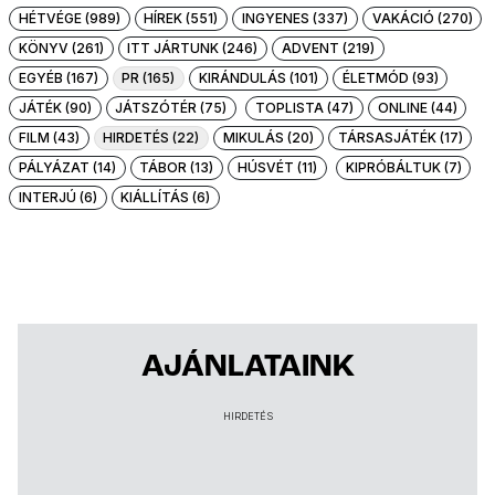
HÉTVÉGE (989)
HÍREK (551)
INGYENES (337)
VAKÁCIÓ (270)
KÖNYV (261)
ITT JÁRTUNK (246)
ADVENT (219)
EGYÉB (167)
PR (165)
KIRÁNDULÁS (101)
ÉLETMÓD (93)
JÁTÉK (90)
JÁTSZÓTÉR (75)
TOPLISTA (47)
ONLINE (44)
FILM (43)
HIRDETÉS (22)
MIKULÁS (20)
TÁRSASJÁTÉK (17)
PÁLYÁZAT (14)
TÁBOR (13)
HÚSVÉT (11)
KIPRÓBÁLTUK (7)
INTERJÚ (6)
KIÁLLÍTÁS (6)
AJÁNLATAINK
HIRDETÉS