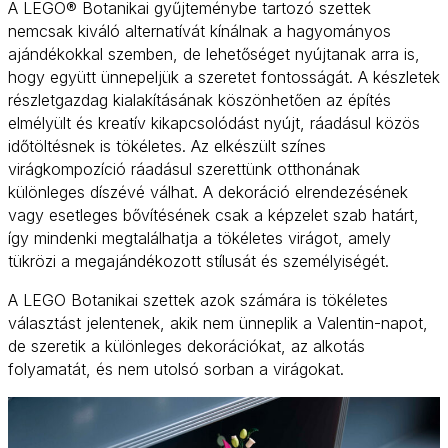
A LEGO® Botanikai gyűjteménybe tartozó szettek
nemcsak kiváló alternatívát kínálnak a hagyományos
ajándékokkal szemben, de lehetőséget nyújtanak arra is,
hogy együtt ünnepeljük a szeretet fontosságát. A készletek
részletgazdag kialakításának köszönhetően az építés
elmélyült és kreatív kikapcsolódást nyújt, ráadásul közös
időtöltésnek is tökéletes. Az elkészült színes
virágkompozíció ráadásul szerettünk otthonának
különleges díszévé válhat. A dekoráció elrendezésének
vagy esetleges bővítésének csak a képzelet szab határt,
így mindenki megtalálhatja a tökéletes virágot, amely
tükrözi a megajándékozott stílusát és személyiségét.
A LEGO Botanikai szettek azok számára is tökéletes
választást jelentenek, akik nem ünneplik a Valentin-napot,
de szeretik a különleges dekorációkat, az alkotás
folyamatát, és nem utolsó sorban a virágokat.