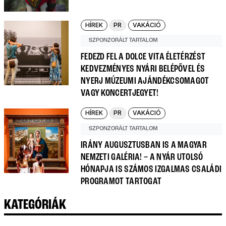
HÍREK
PR
VAKÁCIÓ
SZPONZORÁLT TARTALOM
FEDEZD FEL A DOLCE VITA ÉLETÉRZÉST
KEDVEZMÉNYES NYÁRI BELÉPŐVEL ÉS
NYERJ MÚZEUMI AJÁNDÉKCSOMAGOT
VAGY KONCERTJEGYET!
HÍREK
PR
VAKÁCIÓ
SZPONZORÁLT TARTALOM
IRÁNY AUGUSZTUSBAN IS A MAGYAR
NEMZETI GALÉRIA! – A NYÁR UTOLSÓ
HÓNAPJA IS SZÁMOS IZGALMAS CSALÁDI
PROGRAMOT TARTOGAT
KATEGÓRIÁK