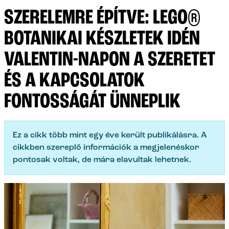
SZERELEMRE ÉPÍTVE: LEGO®
BOTANIKAI KÉSZLETEK IDÉN
VALENTIN-NAPON A SZERETET
ÉS A KAPCSOLATOK
FONTOSSÁGÁT ÜNNEPLIK
Ez a cikk több mint egy éve került publikálásra. A
cikkben szereplő információk a megjelenéskor
pontosak voltak, de mára elavultak lehetnek.