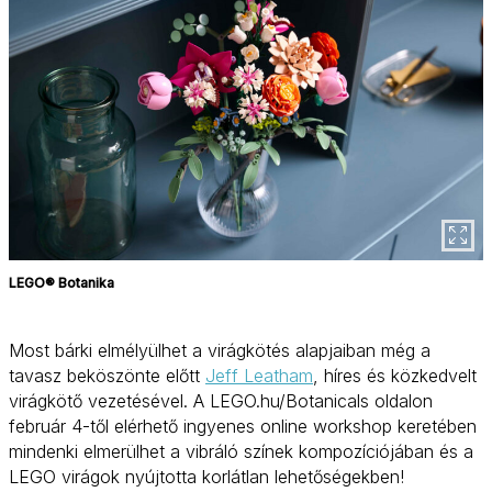
LEGO® Botanika
Most bárki elmélyülhet a virágkötés alapjaiban még a
tavasz beköszönte előtt
Jeff Leatham
, híres és közkedvelt
virágkötő vezetésével. A LEGO.hu/Botanicals oldalon
február 4-től elérhető ingyenes online workshop keretében
mindenki elmerülhet a vibráló színek kompozíciójában és a
LEGO virágok nyújtotta korlátlan lehetőségekben!