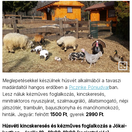
Meglepetésekkel készülnek húsvét alkalmából a tavaszi
madárdaltól hangos erdőben a
Piczinke Póniudvar
ban.
Lesz náluk kézműves foglalkozás, kincskeresés,
minitraktoros nyuszijárat, szalmaugráló, állatsimogató, népi
játszótér, trambulin, bajuszkonyha és manóhomokozó,
hinták. Jegyár: felnőtt
1500 Ft
, gyerek
2990 Ft
.
Húsvéti kincskeresés és kézműves foglalkozás a Jókai-