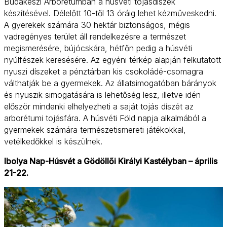
Budakeszi Arborétumban a húsvéti tojásdíszek
készítésével. Délelőtt 10-től 13 óráig lehet kézműveskedni.
A gyerekek számára 30 hektár biztonságos, mégis
vadregényes terület áll rendelkezésre a természet
megismerésére, bújócskára, hétfőn pedig a húsvéti
nyúlfészek keresésére. Az egyéni térkép alapján felkutatott
nyuszi díszeket a pénztárban kis csokoládé-csomagra
válthatják be a gyermekek. Az állatsimogatóban bárányok
és nyuszik simogatására is lehetőség lesz, illetve idén
először mindenki elhelyezheti a saját tojás díszét az
arborétumi tojásfára. A húsvéti Föld napja alkalmából a
gyermekek számára természetismereti játékokkal,
vetélkedőkkel is készülnek.
Ibolya Nap-Húsvét a Gödöllői Királyi Kastélyban – április
21-22.