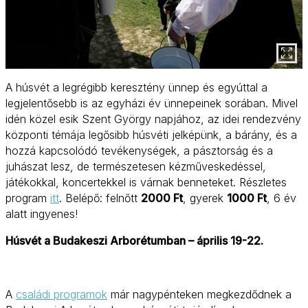
A húsvét a legrégibb keresztény ünnep és egyúttal a
legjelentősebb is az egyházi év ünnepeinek sorában. Mivel
idén közel esik Szent György napjához, az idei rendezvény
központi témája legősibb húsvéti jelképünk, a bárány, és a
hozzá kapcsolódó tevékenységek, a pásztorság és a
juhászat lesz, de természetesen kézműveskedéssel,
játékokkal, koncertekkel is várnak benneteket. Részletes
program
itt
. Belépő: felnőtt
2000 Ft
, gyerek
1000 Ft
, 6 év
alatt ingyenes!
Húsvét a Budakeszi Arborétumban – április 19-22.
A
családi programok
már nagypénteken megkezdődnek a