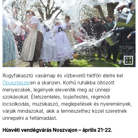
Rügyfakasztó vasárnap és vízbevető hétfőn életre kel
Ópusztaszer
en a skanzen. Korhű ruhákba öltözött
menyecskék, legények elevenítik meg az ünnepi
szokásokat. Ételszentelés, tojásfestés, régimódi
locsolkodás, muzsikaszó, meglepetések és nyeremények,
várják mindazokat, akik a természethez közel szeretnék
ünnepelni a feltámadást.
Húsvéti vendégvárás Noszvajon – április 21-22.