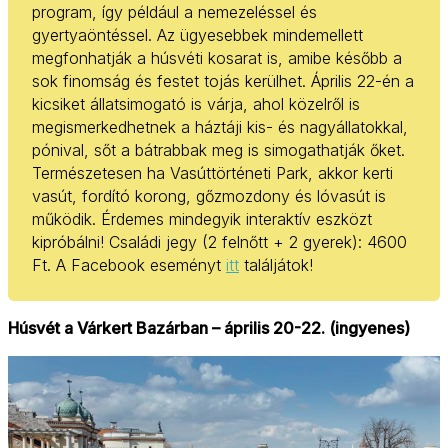
program, így például a nemezeléssel és
gyertyaöntéssel. Az ügyesebbek mindemellett
megfonhatják a húsvéti kosarat is, amibe később a
sok finomság és festet tojás kerülhet. Április 22-én a
kicsiket állatsimogató is várja, ahol közelről is
megismerkedhetnek a háztáji kis- és nagyállatokkal,
pónival, sőt a bátrabbak meg is simogathatják őket.
Természetesen ha Vasúttörténeti Park, akkor kerti
vasút, fordító korong, gőzmozdony és lóvasút is
működik. Érdemes mindegyik interaktív eszközt
kipróbálni! Családi jegy (2 felnőtt + 2 gyerek): 4600
Ft. A Facebook eseményt
itt
találjátok!
Húsvét a Várkert Bazárban – április 20-22. (ingyenes)