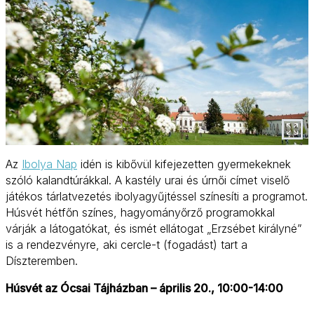
Az
Ibolya Nap
idén is kibővül kifejezetten gyermekeknek
szóló kalandtúrákkal. A kastély urai és úrnői címet viselő
játékos tárlatvezetés ibolyagyűjtéssel színesíti a programot.
Húsvét hétfőn színes, hagyományőrző programokkal
várják a látogatókat, és ismét ellátogat „Erzsébet királyné”
is a rendezvényre, aki cercle-t (fogadást) tart a
Díszteremben.
Húsvét az Ócsai Tájházban – április 20., 10:00-14:00