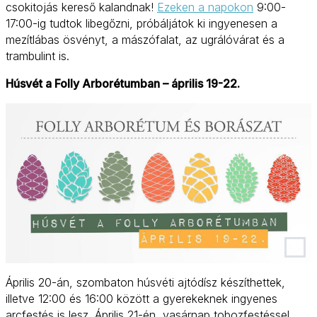
csokitojás kereső kalandnak!
Ezeken a napokon
9:00-
17:00-ig tudtok libegőzni, próbáljátok ki ingyenesen a
mezítlábas ösvényt, a mászófalat, az ugrálóvárat és a
trambulint is.
Húsvét a Folly Arborétumban – április 19-22.
Április 20-án, szombaton húsvéti ajtódísz készíthettek,
illetve 12:00 és 16:00 között a gyerekeknek ingyenes
arcfestés is lesz. Április 21-én, vasárnap tobozfestéssel,