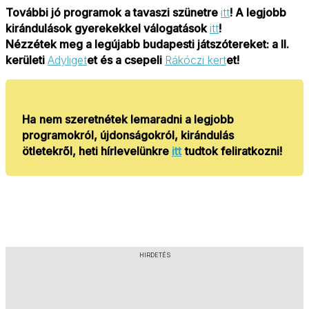
További jó programok a tavaszi szünetre
itt
! A legjobb
kirándulások gyerekekkel válogatások
itt
!
Nézzétek meg a legújabb budapesti játszótereket: a II.
kerületi
Adyliget
et és a csepeli
Rákóczi kert
et!
Ha
nem szeretnétek lemaradni a legjobb
programokról, újdonságokról, kirándulás
ötletekről, heti hírlevelünkre
itt
tudtok feliratkozni!
HIRDETÉS