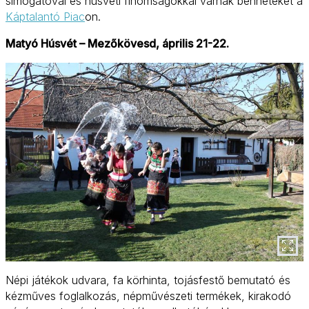
simogatóval és húsvéti finomságokkal várnak benneteket a
Káptalantó Piac
on.
Matyó Húsvét – Mezőkövesd, április 21-22.
Népi játékok udvara, fa körhinta, tojásfestő bemutató és
kézműves foglalkozás, népművészeti termékek, kirakodó