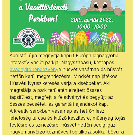
Áprilistól újra megnyitja kapuit Európa legnagyobb
interaktív vasúti parkja. Nagyszabású, kétnapos
évadnyitó rendezvény
e húsvét vasárnap és húsvét
hétfőn kerül megrendezésre. Mindkét nap játékos
Húsvéti Nyuszikeresés várja a kisebbeket. Aki
megtalálja a park területén elrejtett összes
tapsifülest, megfejti a feladványt és begyűjti az
összes pecsétet, az garantált ajándékot kap.
A kreatív sarokban vasárnap és hétfőn lesz
lehetőség tárcsa és kitűző készítésre, műanyag tojás
festésre és színezésre, húsvét hétfőn pedig igazi
hagyományőrző kézműves foglalkozásokkal bővül a