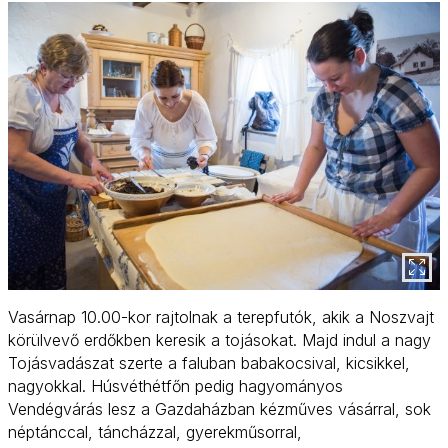
Vasárnap 10.00-kor rajtolnak a terepfutók, akik a Noszvajt
körülvevő erdőkben keresik a tojásokat. Majd indul a nagy
Tojásvadászat szerte a faluban babakocsival, kicsikkel,
nagyokkal. Húsvéthétfőn pedig hagyományos
Vendégvárás lesz a Gazdaházban kézműves vásárral, sok
néptánccal, táncházzal, gyerekműsorral,