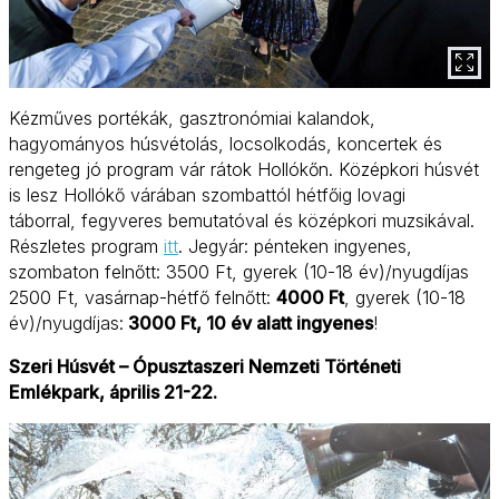
Kézműves portékák, gasztronómiai kalandok,
hagyományos húsvétolás, locsolkodás, koncertek és
rengeteg jó program vár rátok Hollókőn. Középkori húsvét
is lesz Hollókő várában szombattól hétfőig lovagi
táborral, fegyveres bemutatóval és középkori muzsikával.
Részletes program
itt
. Jegyár: pénteken ingyenes,
szombaton felnőtt: 3500 Ft, gyerek (10-18 év)/nyugdíjas
2500 Ft, vasárnap-hétfő felnőtt:
4000 Ft
, gyerek (10-18
év)/nyugdíjas:
3000 Ft, 10 év alatt ingyenes
!
Szeri Húsvét – Ópusztaszeri Nemzeti Történeti
Emlékpark, április 21-22.