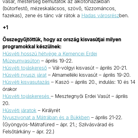
vásár, mesterség bemutatók az alkotóházakban
(bútorfestő, mézeskalácsos, szövő, tűzzománcos,
fazekas), zene és tánc vár rátok a
Hadas városrész
ben.
+1
Összegyűjtöttük, hogy az ország kisvasútjai milyen
programokkal készülnek:
Húsvéti hosszú hétvége a Kemencei Erdei
Múzeumvasúton
– április 19-22.
Húsvéti tojáskereső
– Vál-völgyi kisvasút – április 20-21.
Húsvéti nyuszi járat
– Almamelléki kisvasút – április 19-20.
Húsvéti kisvasutazás
– Kaszó – április 20., indulás: 10 és 14
órakor
Húsvéti tojáskeresés
– Mesztegnyői Erdei Vasút – április
20.
Húsvéti járatok
– Királyrét
Nyuszivonat a Mátrában és a Bükkben
– április 21-22.
(Gyöngyös-Mátrafüred – ápr. 21.; Szilvásvárad és
Felsőtárkány – ápr. 22.)