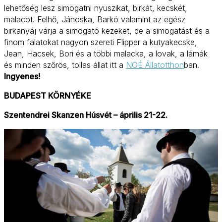
lehetőség lesz simogatni nyuszikat, birkát, kecskét,
malacot. Felhő, Jánoska, Barkó valamint az egész
birkanyáj várja a simogató kezeket, de a simogatást és a
finom falatokat nagyon szereti Flipper a kutyakecske,
Jean, Hacsek, Bori és a többi malacka, a lovak, a lámák
és minden szőrös, tollas állat itt a
NOÉ Állatotthon
ban.
Ingyenes!
BUDAPEST KÖRNYÉKE
Szentendrei Skanzen Húsvét – április 21-22.