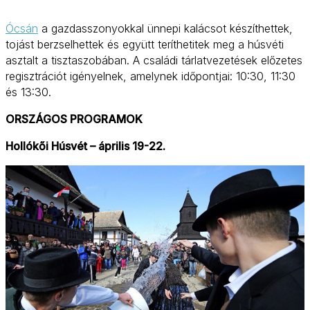
Ócsán
a gazdasszonyokkal ünnepi kalácsot készíthettek,
tojást berzselhettek és együtt teríthetitek meg a húsvéti
asztalt a tisztaszobában. A családi tárlatvezetések előzetes
regisztrációt igényelnek, amelynek időpontjai: 10:30, 11:30
és 13:30.
ORSZÁGOS PROGRAMOK
Hollókői Húsvét – április 19-22.