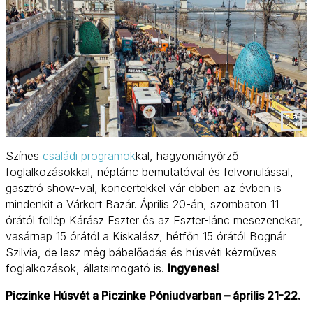
Színes
családi programok
kal, hagyományőrző
foglalkozásokkal, néptánc bemutatóval és felvonulással,
gasztró show-val, koncertekkel vár ebben az évben is
mindenkit a Várkert Bazár. Április 20-án, szombaton 11
órától fellép Kárász Eszter és az Eszter-lánc mesezenekar,
vasárnap 15 órától a Kiskalász, hétfőn 15 órától Bognár
Szilvia, de lesz még bábelőadás és húsvéti kézműves
foglalkozások, állatsimogató is.
Ingyenes!
Piczinke Húsvét a Piczinke Póniudvarban – április 21-22.