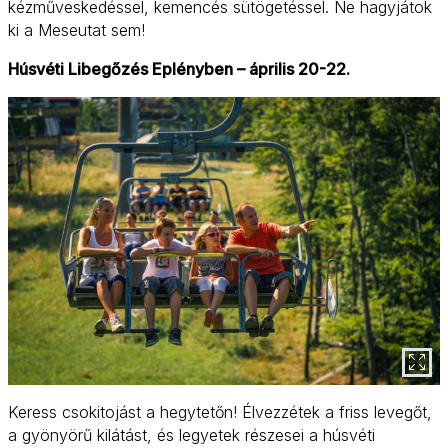
kézműveskedéssel, kemencés sütögetéssel. Ne hagyjátok
ki a Meseutat sem!
Húsvéti Libegőzés Eplényben – április 20-22.
Keress csokitojást a hegytetőn! Élvezzétek a friss levegőt,
a gyönyörű kilátást, és legyetek részesei a húsvéti