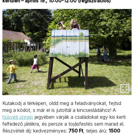
kertben – április 19., 10:00-12:00 (regisztrációs)
Kutakodj a térképen, oldd meg a feladványokat, fejtsd
meg a kódot, s már el is jutottál a kincsesládához! A
húsvéti ünnep
jegyében várják a családokat egy kis kerti
felfedező játékra, és persze a tojásfestés sem marad el.
Részvételi díj: kedvezményes:
750 Ft
, teljes árú:
1500