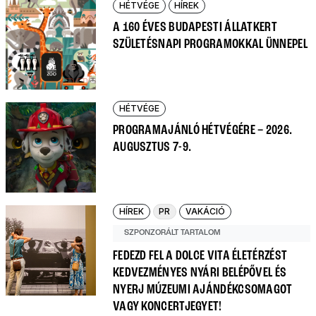
HÉTVÉGE
HÍREK
A 160 ÉVES BUDAPESTI ÁLLATKERT
SZÜLETÉSNAPI PROGRAMOKKAL ÜNNEPEL
HÉTVÉGE
PROGRAMAJÁNLÓ HÉTVÉGÉRE – 2026.
AUGUSZTUS 7-9.
HÍREK
PR
VAKÁCIÓ
SZPONZORÁLT TARTALOM
FEDEZD FEL A DOLCE VITA ÉLETÉRZÉST
KEDVEZMÉNYES NYÁRI BELÉPŐVEL ÉS
NYERJ MÚZEUMI AJÁNDÉKCSOMAGOT
VAGY KONCERTJEGYET!