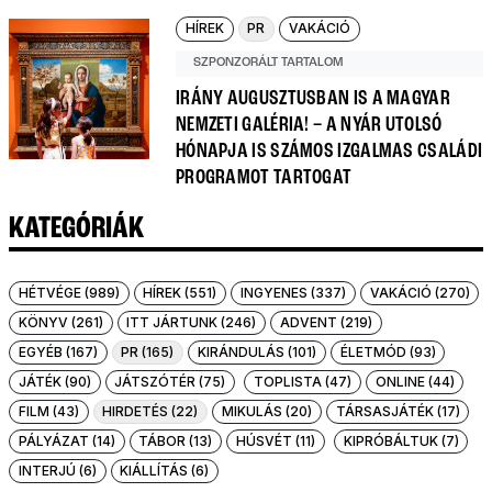
HÍREK
PR
VAKÁCIÓ
SZPONZORÁLT TARTALOM
IRÁNY AUGUSZTUSBAN IS A MAGYAR
NEMZETI GALÉRIA! – A NYÁR UTOLSÓ
HÓNAPJA IS SZÁMOS IZGALMAS CSALÁDI
PROGRAMOT TARTOGAT
KATEGÓRIÁK
HÉTVÉGE (989)
HÍREK (551)
INGYENES (337)
VAKÁCIÓ (270)
KÖNYV (261)
ITT JÁRTUNK (246)
ADVENT (219)
EGYÉB (167)
PR (165)
KIRÁNDULÁS (101)
ÉLETMÓD (93)
JÁTÉK (90)
JÁTSZÓTÉR (75)
TOPLISTA (47)
ONLINE (44)
FILM (43)
HIRDETÉS (22)
MIKULÁS (20)
TÁRSASJÁTÉK (17)
PÁLYÁZAT (14)
TÁBOR (13)
HÚSVÉT (11)
KIPRÓBÁLTUK (7)
INTERJÚ (6)
KIÁLLÍTÁS (6)