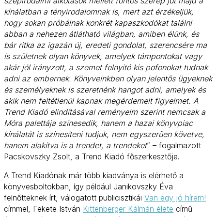
szépirodalmi alkotások mellett fontos szerep jut majd a
kínálatban a tényirodalomnak is, mert azt érzékeljük,
hogy sokan próbálnak konkrét kapaszkodókat találni
abban a nehezen átlátható világban, amiben élünk, és
bár ritka az igazán új, eredeti gondolat, szerencsére ma
is születnek olyan könyvek, amelyek támpontokat vagy
akár jól irányzott, a szemet felnyitó kis pofonokat tudnak
adni az embernek. Könyveinkben olyan jelentős ügyeknek
és személyeknek is szeretnénk hangot adni, amelyek és
akik nem feltétlenül kapnak megérdemelt figyelmet. A
Trend Kiadó elindításával reményeim szerint nemcsak a
Móra palettája színesedik, hanem a hazai könyvpiac
kínálatát is színesíteni tudjuk, nem egyszerűen követve,
hanem alakítva is a trendet, a trendeket
” – fogalmazott
Pacskovszky Zsolt, a Trend Kiadó főszerkesztője.
A Trend Kiadónak már több kiadványa is elérhető a
könyvesboltokban, így például Janikovszky Éva
felnőtteknek írt, válogatott publicisztikái
Van egy jó hírem!
címmel, Fekete István
Kittenberger Kálmán élete
című