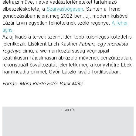
életrajzi műve, illetve vadásztörténeteket tartalmazó
elbeszéléskötete, a
Szarvasbőgésen
. Szintén a Trend
gondozásában jelent meg 2022-ben, új, modern külsővel
Lázár Ervin egyetlen felnőtteknek szóló regénye,
A fehér
tigris
.
Az új kiadó a tervek szerint idén több különleges kötettel is
jelentkezik. Elsőként Erich Kästner
Fabian, egy moralista
regénye
című, a weimari köztársaság végnapjait
szatirikusan-fájdalmasan ábrázoló művének cenzúrázatlan,
rekonstruált ősváltozatát jelentetik meg a könyvhétre Ebek
harmincadja címmel, Győri László kiváló fordításában.
Forrás: Móra Kiadó Fotó: Back Máté
HIRDETÉS