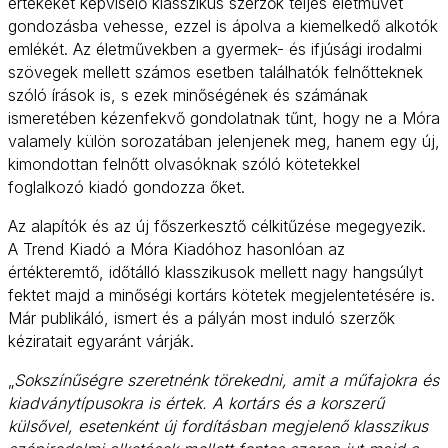
értékeket képviselő klasszikus szerzők teljes életművét
gondozásba vehesse, ezzel is ápolva a kiemelkedő alkotók
emlékét. Az életművekben a gyermek- és ifjúsági irodalmi
szövegek mellett számos esetben találhatók felnőtteknek
szóló írások is, s ezek minőségének és számának
ismeretében kézenfekvő gondolatnak tűnt, hogy ne a Móra
valamely külön sorozatában jelenjenek meg, hanem egy új,
kimondottan felnőtt olvasóknak szóló kötetekkel
foglalkozó kiadó gondozza őket.
Az alapítók és az új főszerkesztő célkitűzése megegyezik.
A Trend Kiadó a Móra Kiadóhoz hasonlóan az
értékteremtő, időtálló klasszikusok mellett nagy hangsúlyt
fektet majd a minőségi kortárs kötetek megjelentetésére is.
Már publikáló, ismert és a pályán most induló szerzők
kéziratait egyaránt várják.
„
Sokszínűségre szeretnénk törekedni, amit a műfajokra és
kiadványtípusokra is értek. A kortárs és a korszerű
külsővel, esetenként új fordításban megjelenő klasszikus