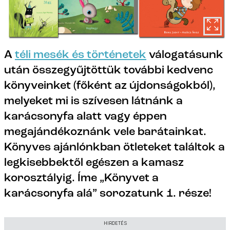
A
téli mesék és történetek
válogatásunk
után összegyűjtöttük további kedvenc
könyveinket (főként az újdonságokból),
melyeket mi is szívesen látnánk a
karácsonyfa alatt vagy éppen
megajándékoznánk vele barátainkat.
Könyves ajánlónkban ötleteket találtok a
legkisebbektől egészen a kamasz
korosztályig. Íme „Könyvet a
karácsonyfa alá” sorozatunk 1. része!
HIRDETÉS