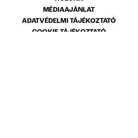
MÉDIAAJÁNLAT
ADATVÉDELMI TÁJÉKOZTATÓ
COOKIE TÁJÉKOZTATÓ
TARTALOM FELHASZNÁLÁSA, SZERZŐI
JOGOK
ARCHÍVUM