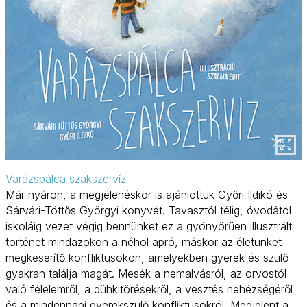
Varázspálca szakszervíz
Már nyáron, a megjelenéskor is ajánlottuk Győri Ildikó és
Sárvári-Töttős Györgyi könyvét. Tavasztól télig, óvodától
iskoláig vezet végig bennünket ez a gyönyörűen illusztrált
történet mindazokon a néhol apró, máskor az életünket
megkeserítő konfliktusokon, amelyekben gyerek és szülő
gyakran találja magát. Mesék a nemalvásról, az orvostól
való félelemről, a dühkitörésekről, a vesztés nehézségéről
és a mindennapi gyerekszülő konfliktusokról. Megjelent a