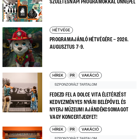
SZÜLETÉSNAPI PROGRAMOKKAL ÜNNEPEL
HÉTVÉGE
PROGRAMAJÁNLÓ HÉTVÉGÉRE – 2026.
AUGUSZTUS 7-9.
HÍREK
PR
VAKÁCIÓ
SZPONZORÁLT TARTALOM
FEDEZD FEL A DOLCE VITA ÉLETÉRZÉST
KEDVEZMÉNYES NYÁRI BELÉPŐVEL ÉS
NYERJ MÚZEUMI AJÁNDÉKCSOMAGOT
VAGY KONCERTJEGYET!
HÍREK
PR
VAKÁCIÓ
SZPONZORÁLT TARTALOM