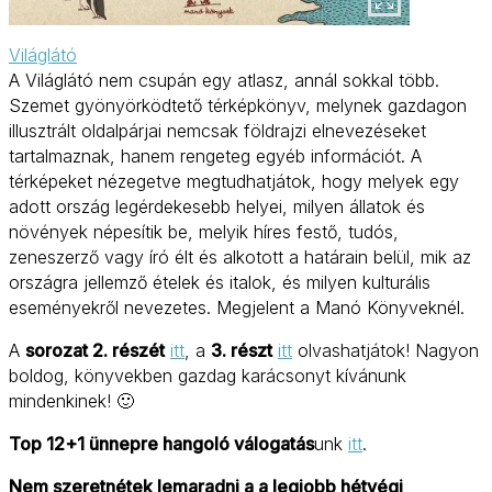
Világlátó
A Világlátó nem csupán egy atlasz, annál sokkal több.
Szemet gyönyörködtető térképkönyv, melynek gazdagon
illusztrált oldalpárjai nemcsak földrajzi elnevezéseket
tartalmaznak, hanem rengeteg egyéb információt. A
térképeket nézegetve megtudhatjátok, hogy melyek egy
adott ország legérdekesebb helyei, milyen állatok és
növények népesítik be, melyik híres festő, tudós,
zeneszerző vagy író élt és alkotott a határain belül, mik az
országra jellemző ételek és italok, és milyen kulturális
eseményekről nevezetes. Megjelent a Manó Könyveknél.
A
sorozat 2. részét
itt
, a
3. részt
itt
olvashatjátok! Nagyon
boldog, könyvekben gazdag karácsonyt kívánunk
mindenkinek! 🙂
Top 12+1 ünnepre hangoló válogatás
unk
itt
.
Nem szeretnétek lemaradni a a legjobb hétvégi