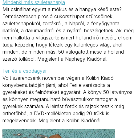
Mindenki más születésnapja
Mit csinálhat együtt a mókus és a hangya késő este?
Természetesen pirosló cukorszirupot szürcsölnek,
születésnapokról, tortákról, a Napról, a fenyőgyanta
illatáról, a darumadárról és a nyárról beszélgetnek. Aki még
nem hallotta a világszerte ismert holland író meséit, el sem
tudja képzelni, hogy létezik egy különleges világ, ahol
minden, de minden más. 50 válogatott mese a holland
szerző tollából. Megjelent a Naphegy Kiadónál.
Feri és a csodagyár
Volt szerencsénk november végén a Kolibri Kiadó
könyvbemutatóján járni, ahol Feri elvarázsolta a
gyerekeket és felnőtteket egyaránt. A könyv 50 látványos
és könnyen megtanulható bűvésztrükköt tartogat a
gyerekek számára. A leírást fotók és rajzok teszik még
érthetőbbé, a DVD-mellékleten pedig 20 trükk is
megelevenedik. Megjelent a Kolibri Kiadónál.