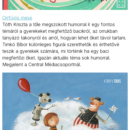
Orrfújós mese
Tóth Kriszta a tőle megszokott humorral ír egy fontos
témáról a gyerekeket megfertőző bacikról, az orrukban
tanyázó takonyról és arról, hogyan lehet őket távol tartani.
Timkó Bíbor különleges figurái szerethetők és érthetővé
teszik a gyerekek számára, mi történik ha egy baci
megfertőzi őket. Igazán aktuális téma sok humorral.
Megjelent a Central Médiacsoportnál.