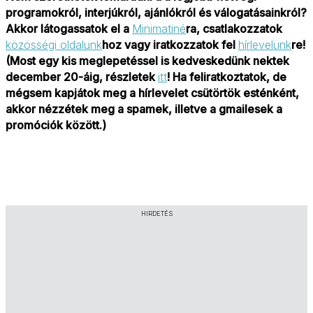
programokról, interjúkról, ajánlókról és válogatásainkról?
Akkor látogassatok el a
Minimatiné
ra, csatlakozzatok
közösségi oldalunk
hoz vagy iratkozzatok fel
hírlevelünk
re!
(Most egy kis meglepetéssel is kedveskedünk nektek
december 20-áig, részletek
itt
! Ha feliratkoztatok, de
mégsem kapjátok meg a hírlevelet csütörtök esténként,
akkor nézzétek meg a spamek, illetve a gmailesek a
promóciók között.)
HIRDETÉS