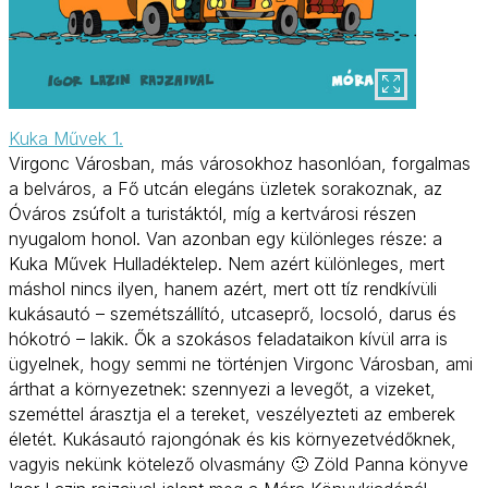
Kuka Művek 1.
Virgonc Városban, más városokhoz hasonlóan, forgalmas
a belváros, a Fő utcán elegáns üzletek sorakoznak, az
Óváros zsúfolt a turistáktól, míg a kertvárosi részen
nyugalom honol. Van azonban egy különleges része: a
Kuka Művek Hulladéktelep. Nem azért különleges, mert
máshol nincs ilyen, hanem azért, mert ott tíz rendkívüli
kukásautó – szemétszállító, utcaseprő, locsoló, darus és
hókotró – lakik. Ők a szokásos feladataikon kívül arra is
ügyelnek, hogy semmi ne történjen Virgonc Városban, ami
árthat a környezetnek: szennyezi a levegőt, a vizeket,
szeméttel árasztja el a tereket, veszélyezteti az emberek
életét. Kukásautó rajongónak és kis környezetvédőknek,
vagyis nekünk kötelező olvasmány 🙂 Zöld Panna könyve