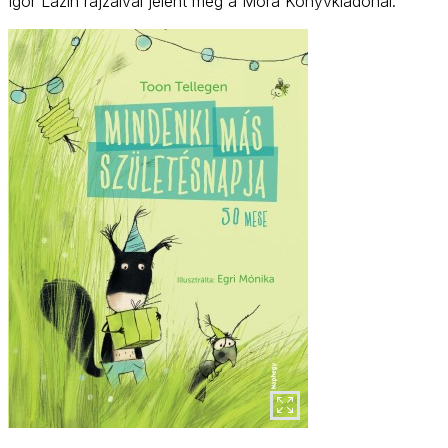
Igor Lazin rajzaival jelent meg a Móra Könyvkiadónál.