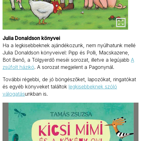
Julia Donaldson könyvei
Ha a legkisebbeknek ajándékozunk, nem nyúlhatunk mellé
Julia Donaldson könyveivel: Pipp és Polli, Macskazene,
Bot Benő, a Tölgyerdő meséi sorozat, illetve a legújabb
A
zsúfolt házikó
. A sorozat megjelent a Pagonynál.
További régebbi, de jó böngészőket, lapozókat, ringatókat
és egyéb könyveket találtok
legkisebbeknek szóló
válogatás
unkban is.