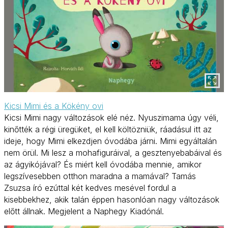
Kicsi Mimi és a Kökény ovi
Kicsi Mimi nagy változások elé néz. Nyuszimama úgy véli,
kinőtték a régi üregüket, el kell költözniük, ráadásul itt az
ideje, hogy Mimi elkezdjen óvodába járni. Mimi egyáltalán
nem örül. Mi lesz a mohafiguráival, a gesztenyebabáival és
az ágyikójával? És miért kell óvodába mennie, amikor
legszívesebben otthon maradna a mamával? Tamás
Zsuzsa író ezúttal két kedves mesével fordul a
kisebbekhez, akik talán éppen hasonlóan nagy változások
előtt állnak. Megjelent a Naphegy Kiadónál.