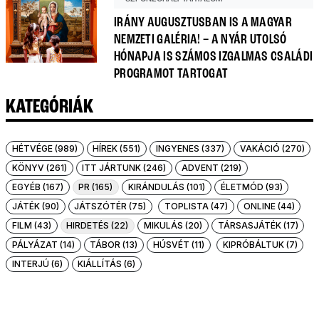
IRÁNY AUGUSZTUSBAN IS A MAGYAR
NEMZETI GALÉRIA! – A NYÁR UTOLSÓ
HÓNAPJA IS SZÁMOS IZGALMAS CSALÁDI
PROGRAMOT TARTOGAT
KATEGÓRIÁK
HÉTVÉGE (989)
HÍREK (551)
INGYENES (337)
VAKÁCIÓ (270)
KÖNYV (261)
ITT JÁRTUNK (246)
ADVENT (219)
EGYÉB (167)
PR (165)
KIRÁNDULÁS (101)
ÉLETMÓD (93)
JÁTÉK (90)
JÁTSZÓTÉR (75)
TOPLISTA (47)
ONLINE (44)
FILM (43)
HIRDETÉS (22)
MIKULÁS (20)
TÁRSASJÁTÉK (17)
PÁLYÁZAT (14)
TÁBOR (13)
HÚSVÉT (11)
KIPRÓBÁLTUK (7)
INTERJÚ (6)
KIÁLLÍTÁS (6)