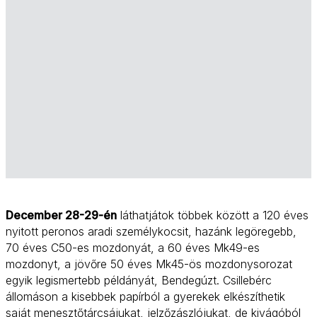
December 28-29-én
láthatjátok többek között a 120 éves
nyitott peronos aradi személykocsit, hazánk legöregebb,
70 éves C50-es mozdonyát, a 60 éves Mk49-es
mozdonyt, a jövőre 50 éves Mk45-ös mozdonysorozat
egyik legismertebb példányát, Bendegúzt. Csillebérc
állomáson a kisebbek papírból a gyerekek elkészíthetik
saját menesztőtárcsájukat, jelzőzászlójukat, de kivágóból