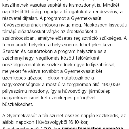
készíthetnek vasutas sapkát és kismozdonyt is. Mindkét
nap 10-től 16 óráig fogadja a látogatókat a rendezvény, a
részvétel díjtalan. A programot a Gyermekvasút
fúvószenekarának műsora nyitja meg. Napközben kisvasúti
témájú előadásokkal várják az érdeklődőket a
szalonkocsiban, amelyre előzetes regisztráció szükséges. A
fennmaradó helyekre a helyszínen is lehet jelentkezni.
Szerdán és csütörtökön a program helyszíne és a
széchenyihegyi végállomás között félóránként
nosztalgiavonatok is közlekednek egyedi díjszabással,
melyeket felváltva továbbít a Gyermekvasút két
üzemképes gőzöse – ekkor mutatkozik be a
nagyközönségnek a most újra forgalomba álló 490,039
pályaszámú mozdony, így a hűvösvölgyi járműtelep
napjainkban ismét két üzemképes pöfögővel
büszkélkedhet.
A Gyermekvasút a téli szünet összes napján közlekedik, az
alábbi napokon Hűvösvölgyből 16:10-kor,
Széchenyihegyről 17:03-kor
ünnepi fényekben pompázó