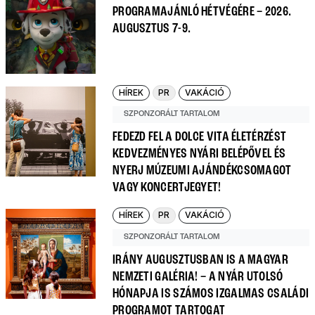
PROGRAMAJÁNLÓ HÉTVÉGÉRE – 2026.
AUGUSZTUS 7-9.
HÍREK
PR
VAKÁCIÓ
SZPONZORÁLT TARTALOM
FEDEZD FEL A DOLCE VITA ÉLETÉRZÉST
KEDVEZMÉNYES NYÁRI BELÉPŐVEL ÉS
NYERJ MÚZEUMI AJÁNDÉKCSOMAGOT
VAGY KONCERTJEGYET!
HÍREK
PR
VAKÁCIÓ
SZPONZORÁLT TARTALOM
IRÁNY AUGUSZTUSBAN IS A MAGYAR
NEMZETI GALÉRIA! – A NYÁR UTOLSÓ
HÓNAPJA IS SZÁMOS IZGALMAS CSALÁDI
PROGRAMOT TARTOGAT