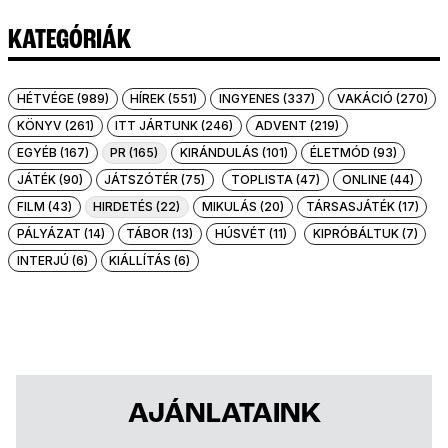
KATEGÓRIÁK
HÉTVÉGE (989)
HÍREK (551)
INGYENES (337)
VAKÁCIÓ (270)
KÖNYV (261)
ITT JÁRTUNK (246)
ADVENT (219)
EGYÉB (167)
PR (165)
KIRÁNDULÁS (101)
ÉLETMÓD (93)
JÁTÉK (90)
JÁTSZÓTÉR (75)
TOPLISTA (47)
ONLINE (44)
FILM (43)
HIRDETÉS (22)
MIKULÁS (20)
TÁRSASJÁTÉK (17)
PÁLYÁZAT (14)
TÁBOR (13)
HÚSVÉT (11)
KIPRÓBÁLTUK (7)
INTERJÚ (6)
KIÁLLÍTÁS (6)
AJÁNLATAINK