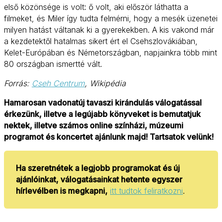
első közönsége is volt: ő volt, aki először láthatta a
filmeket, és Miler így tudta felmérni, hogy a mesék üzenetei
milyen hatást váltanak ki a gyerekekben. A kis vakond már
a kezdetektől hatalmas sikert ért el Csehszlovákiában,
Kelet-Európában és Németországban, napjainkra több mint
80 országban ismertté vált.
Forrás:
Cseh Centrum
, Wikipédia
Hamarosan vadonatúj tavaszi kirándulás válogatással
érkezünk, illetve a legújabb könyveket is bemutatjuk
nektek, illetve számos online színházi, múzeumi
programot és koncertet ajánlunk majd! Tartsatok velünk!
Ha szeretnétek a legjobb programokat és új
ajánlóinkat, válogatásainkat hetente egyszer
hírlevélben is megkapni,
itt tudtok feliratkozni
.