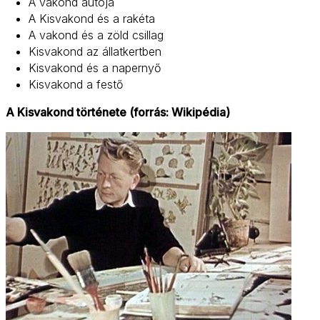
A vakond autója
A Kisvakond és a rakéta
A vakond és a zöld csillag
Kisvakond az állatkertben
Kisvakond és a napernyő
Kisvakond a festő
A Kisvakond története (forrás: Wikipédia)