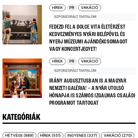
HÍREK
PR
VAKÁCIÓ
SZPONZORÁLT TARTALOM
FEDEZD FEL A DOLCE VITA ÉLETÉRZÉST
KEDVEZMÉNYES NYÁRI BELÉPŐVEL ÉS
NYERJ MÚZEUMI AJÁNDÉKCSOMAGOT
VAGY KONCERTJEGYET!
HÍREK
PR
VAKÁCIÓ
SZPONZORÁLT TARTALOM
IRÁNY AUGUSZTUSBAN IS A MAGYAR
NEMZETI GALÉRIA! – A NYÁR UTOLSÓ
HÓNAPJA IS SZÁMOS IZGALMAS CSALÁDI
PROGRAMOT TARTOGAT
KATEGÓRIÁK
HÉTVÉGE (989)
HÍREK (551)
INGYENES (337)
VAKÁCIÓ (270)