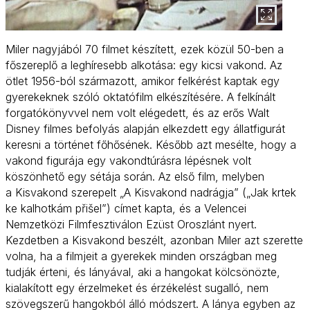
Miler nagyjából 70 filmet készített, ezek közül 50-ben a
főszereplő a leghíresebb alkotása: egy kicsi vakond. Az
ötlet 1956-ból származott, amikor felkérést kaptak egy
gyerekeknek szóló oktatófilm elkészítésére. A felkínált
forgatókönyvvel nem volt elégedett, és az erős Walt
Disney filmes befolyás alapján elkezdett egy állatfigurát
keresni a történet főhősének. Később azt mesélte, hogy a
vakond figurája egy vakondtúrásra lépésnek volt
köszönhető egy sétája során. Az első film, melyben
a Kisvakond szerepelt „A Kisvakond nadrágja” („Jak krtek
ke kalhotkám přišel”) címet kapta, és a Velencei
Nemzetközi Filmfesztiválon Ezüst Oroszlánt nyert.
Kezdetben a Kisvakond beszélt, azonban Miler azt szerette
volna, ha a filmjeit a gyerekek minden országban meg
tudják érteni, és lányával, aki a hangokat kölcsönözte,
kialakított egy érzelmeket és érzékelést sugalló, nem
szövegszerű hangokból álló módszert. A lánya egyben az