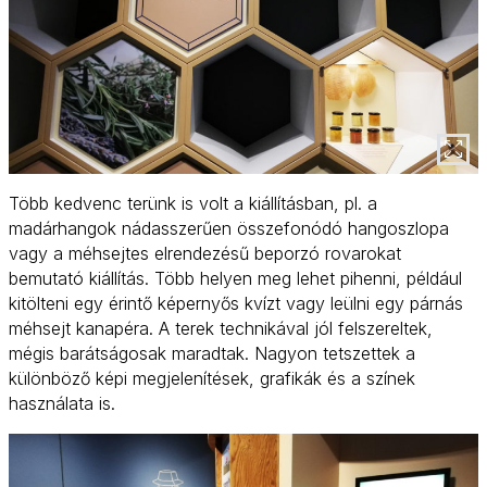
Több kedvenc terünk is volt a kiállításban, pl. a
madárhangok nádasszerűen összefonódó hangoszlopa
vagy a méhsejtes elrendezésű beporzó rovarokat
bemutató kiállítás. Több helyen meg lehet pihenni, például
kitölteni egy érintő képernyős kvízt vagy leülni egy párnás
méhsejt kanapéra. A terek technikával jól felszereltek,
mégis barátságosak maradtak. Nagyon tetszettek a
különböző képi megjelenítések, grafikák és a színek
használata is.