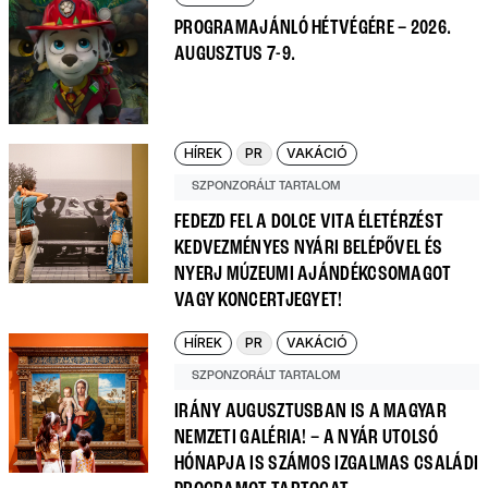
PROGRAMAJÁNLÓ HÉTVÉGÉRE – 2026.
AUGUSZTUS 7-9.
HÍREK
PR
VAKÁCIÓ
SZPONZORÁLT TARTALOM
FEDEZD FEL A DOLCE VITA ÉLETÉRZÉST
KEDVEZMÉNYES NYÁRI BELÉPŐVEL ÉS
NYERJ MÚZEUMI AJÁNDÉKCSOMAGOT
VAGY KONCERTJEGYET!
HÍREK
PR
VAKÁCIÓ
SZPONZORÁLT TARTALOM
IRÁNY AUGUSZTUSBAN IS A MAGYAR
NEMZETI GALÉRIA! – A NYÁR UTOLSÓ
HÓNAPJA IS SZÁMOS IZGALMAS CSALÁDI