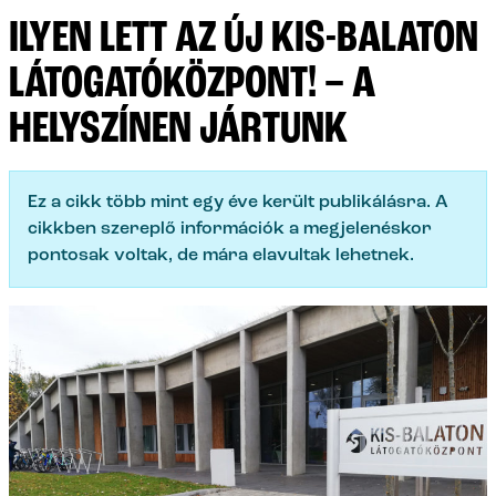
ILYEN LETT AZ ÚJ KIS-BALATON
LÁTOGATÓKÖZPONT! – A
HELYSZÍNEN JÁRTUNK
Ez a cikk több mint egy éve került publikálásra. A
cikkben szereplő információk a megjelenéskor
pontosak voltak, de mára elavultak lehetnek.