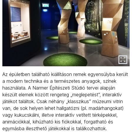
Az épületben található kiállításon remek egyensúlyba került
a modern technika és a természetes anyagok, színek
használata. A Narmer Építészeti Stúdió tervei alapján
készült elemek között rengeteg „meglepetést”, interaktív
játékot találtok. Csak néhány „klasszikus” múzeumi vitrin
van, de sok helyen lehet hallgatózni (pl. madárhangokat)
vagy kukucskálni, illetve interaktív vetített térképekkel,
animációkkal, kihúzható kis fiókokkal, forgatható és
egymásba illeszthető játékokkal is találkozhattok.