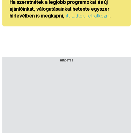
Ha szeretnétek a legjobb programokat és új
ajánlóinkat, válogatásainkat hetente egyszer
hírlevélben is megkapni,
itt tudtok feliratkozni
.
HIRDETÉS