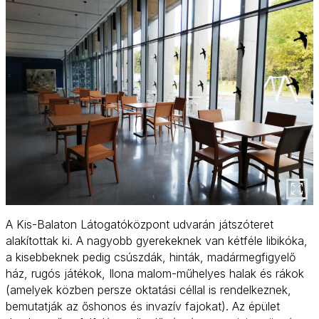
A Kis-Balaton Látogatóközpont udvarán játszóteret
alakítottak ki. A nagyobb gyerekeknek van kétféle libikóka,
a kisebbeknek pedig csúszdák, hinták, madármegfigyelő
ház, rugós játékok, Ilona malom-műhelyes halak és rákok
(amelyek közben persze oktatási céllal is rendelkeznek,
bemutatják az őshonos és invazív fajokat). Az épület