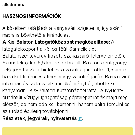
alkalommal.
HASZNOS INFORMÁCIÓK
A közelben találjátok a Kányavári-szigetet is, így akár 1
napra is bővíthető a kirándulás.
A Kis-Balaton Látogatóközpont megközelítése:
A
látogatóközpont a 76-os főút Sármellék és
Balatonszentgyörgy közötti szakaszáról letérve érhető el.
Sármelléktől kb. 5,5 km-re jobbra, ill. Balatonszentgyörgy
felől jövet a Zala-hídtól és a vasúti átjárótól kb. 1,5 km-re
balra kell letérni és átmenni egy vasúti átjárón. Barna színű
információs tábla is jelzi mindkét irányból, ahol le kell
kanyarodni, Kis-Balaton Kutatóház felirattal. A Nyugat-
dunántúli Vízügyi Igazgatóság géptelepét látják majd meg
először, de nem oda kell bemenni, hanem balra fordulni és
az utolsó épületig továbbjönni.
Részletek, jegyárak, nyitvatartás
itt
.