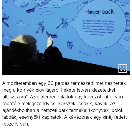
A moziteremben egy 30 perces természetfilmet nézhettek
meg a környék élővilágáról Fekete István idézetekkel
„illusztrálva”. Az előtérben találtok egy kávézót, ahol van
többféle melegszendvics, kekszek, csokik, kávék. Az
ajándékboltban a nemzeti park termékei (könyvek, pólók,
labdák, esernyők) kaphatók. A kávézónak egy kinti, fedett
része is van.