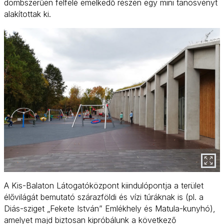
dombszerűen felfelé emelkedő részén egy mini tanösvényt
alakítottak ki.
A Kis-Balaton Látogatóközpont kiindulópontja a terület
élővilágát bemutató szárazföldi és vízi túráknak is (pl. a
Diás-sziget „Fekete István” Emlékhely és Matula-kunyhó),
amelyet majd biztosan kipróbálunk a következő