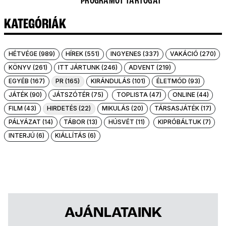
PROGRAMOT TARTOGAT
KATEGÓRIÁK
HÉTVÉGE (989)
HÍREK (551)
INGYENES (337)
VAKÁCIÓ (270)
KÖNYV (261)
ITT JÁRTUNK (246)
ADVENT (219)
EGYÉB (167)
PR (165)
KIRÁNDULÁS (101)
ÉLETMÓD (93)
JÁTÉK (90)
JÁTSZÓTÉR (75)
TOPLISTA (47)
ONLINE (44)
FILM (43)
HIRDETÉS (22)
MIKULÁS (20)
TÁRSASJÁTÉK (17)
PÁLYÁZAT (14)
TÁBOR (13)
HÚSVÉT (11)
KIPRÓBÁLTUK (7)
INTERJÚ (6)
KIÁLLÍTÁS (6)
AJÁNLATAINK