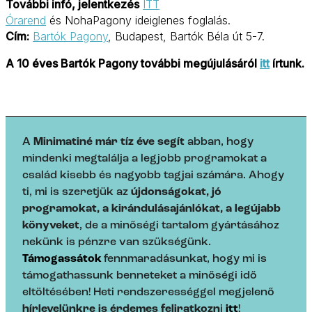
További infó, jelentkezés
ITT
Órarend
és NohaPagony ideiglenes foglalás.
Cím:
Bartók Pagony
, Budapest, Bartók Béla út 5-7.
A 10 éves Bartók Pagony további megújulásáról
itt
írtunk.
A
Minimatiné már tíz éve segít
abban, hogy
mindenki megtalálja a legjobb programokat a
család kisebb és nagyobb tagjai számára. Ahogy
ti, mi is szeretjük az
újdonságokat, jó
programokat, a kirándulásajánlókat, a legújabb
könyveket
, de a minőségi tartalom gyártásához
nekünk is pénzre van szükségünk.
Támogassátok
fennmaradásunkat, hogy mi is
támogathassunk benneteket a minőségi idő
eltöltésében! Heti rendszerességgel megjelenő
hírlevelünkre is érdemes feliratkozn
i
itt
!