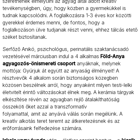
szeretnének elmélyülni az agyag által adott kreatív
tevékenységben, úgy, hogy közben a gyermekükkel is
tudnak kapcsolódni. A foglalkozásra 1-3 éves kor közötti
gyerekkel érdemes menni, de fontos, hogy a
foglalkozáson ülve tudjanak részt venni, ehhez tálcás etető
széket biztosítanak.
Serfőző Anikó, pszichológus, perinatális szaktanácsadó
vezetésével márciusban indul a 4 alkalmas
Föld-Anya
agyagozós-önismereti csoport
anyáknak, melynek
mottója: Gyúrjuk át együtt az anyaság élményeit! A
résztvevők 4 alkalom során biztonságos közegben
közösen beszélnek arról, hogy anyaként milyen testi-lelki
életvitelt érintő változásokat élnek meg. A kerámia tárgyak
elkészítése révén az agyagban rejlő átalakíthatóság
összeköti őket azzal a transzformatív
folyamattal, amit az anyává válás során megélünk. A
kreatív alkotás teret teremt az átkeretezésnek és az
erőforrásaink felfedezése számára.