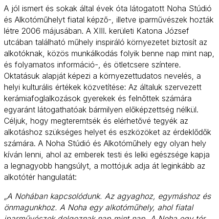
A jól ismert és sokak által évek óta látogatott Noha Stúdió
és Alkotóműhelyt fiatal képző-, illetve iparművészek hozták
létre 2006 májusában. A XIII. kerületi Katona József
utcában található műhely inspiráló környezetet biztosít az
alkotóknak, közös munkálkodás folyik benne nap mint nap,
és folyamatos információ-, és ötletcsere színtere.
Oktatásuk alapját képezi a környezettudatos nevelés, a
helyi kulturális értékek közvetítése: Az általuk szervezett
kerámiafoglalkozások gyerekek és felnőttek számára
egyaránt látogathatóak bármilyen előképzettség nélkül.
Céljuk, hogy megteremtsék és elérhetővé tegyék az
alkotáshoz szükséges helyet és eszközöket az érdeklődők
számára. A Noha Stúdió és Alkotóműhely egy olyan hely
kíván lenni, ahol az emberek testi és lelki egészsége kapja
a legnagyobb hangsúlyt, a mottójuk adja át leginkább az
alkotótér hangulatát:
„A Nohában kapcsolódunk. Az agyaghoz, egymáshoz és
önmagunkhoz. A Noha egy alkotóműhely, ahol fiatal
iparművészek dolgoznak nap mint nap. A Noha egy tér,