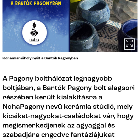
Kerámiaműhely nyílt a Bartók Pagonyban
A Pagony bolthálózat legnagyobb
boltjában, a Bartók Pagony bolt alagsori
részében került kialakításra a
NohaPagony nevű kerámia stúdió, mely
kicsiket-nagyokat-családokat vár, hogy
megismerkedjenek az agyaggal és
szabadjára engedve fantáziájukat