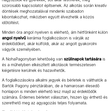
szorosabb kapcsolatot építsenek. Az alkotás során kreatív
döntések meghozatalával mindenki szabadon
kibontakozhat, miközben együtt élvezhetik a közös
időtöltést.
Minden óra angol nyelven is elérhető, ám hétfőnként külön
angol nyelvű
kerámia foglalkozáson is várják az
érdeklődőket, akár külföldi, akár az angolt gyakorolni
vágyók személyében.
A NohaPagonyban lehetőség van
szülinapok tartására
is
és a műhelyben elkészített alkotások természetesen
kiégetésre kerülnek és hazavihetők.
A foglalkozásokra alkalmi jegyek és bérletek is válthatók a
Bartók Pagony pénztárában, de a hamarosan élesedő
honlapon is minden elérhető lesz majd az érdeklődők
számára. Érdemes bérletet választan, hiszen így érthető és
szerethető meg az agyagozás teljes folyamata.