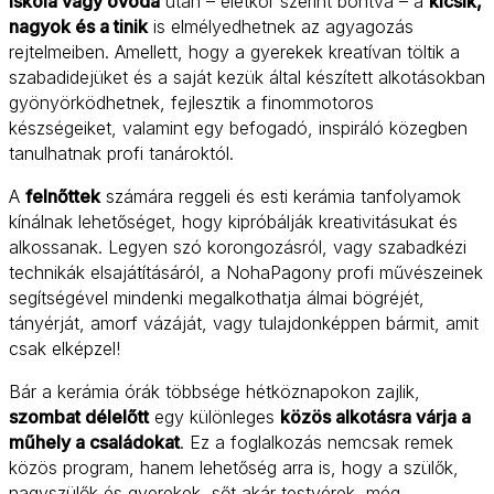
Iskola vagy óvoda
után – életkor szerint bontva – a
kicsik,
nagyok és a tinik
is elmélyedhetnek az agyagozás
rejtelmeiben. Amellett, hogy a gyerekek kreatívan töltik a
szabadidejüket és a saját kezük által készített alkotásokban
gyönyörködhetnek, fejlesztik a finommotoros
készségeiket, valamint egy befogadó, inspiráló közegben
tanulhatnak profi tanároktól.
A
felnőttek
számára reggeli és esti kerámia tanfolyamok
kínálnak lehetőséget, hogy kipróbálják kreativitásukat és
alkossanak. Legyen szó korongozásról, vagy szabadkézi
technikák elsajátításáról, a NohaPagony profi művészeinek
segítségével mindenki megalkothatja álmai bögréjét,
tányérját, amorf vázáját, vagy tulajdonképpen bármit, amit
csak elképzel!
Bár a kerámia órák többsége hétköznapokon zajlik,
szombat délelőtt
egy különleges
közös alkotásra várja a
műhely a családokat
. Ez a foglalkozás nemcsak remek
közös program, hanem lehetőség arra is, hogy a szülők,
nagyszülők és gyerekek, sőt akár testvérek, még