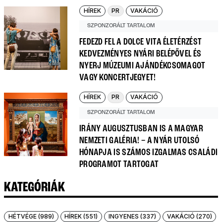
HÍREK
PR
VAKÁCIÓ
SZPONZORÁLT TARTALOM
FEDEZD FEL A DOLCE VITA ÉLETÉRZÉST
KEDVEZMÉNYES NYÁRI BELÉPŐVEL ÉS
NYERJ MÚZEUMI AJÁNDÉKCSOMAGOT
VAGY KONCERTJEGYET!
HÍREK
PR
VAKÁCIÓ
SZPONZORÁLT TARTALOM
IRÁNY AUGUSZTUSBAN IS A MAGYAR
NEMZETI GALÉRIA! – A NYÁR UTOLSÓ
HÓNAPJA IS SZÁMOS IZGALMAS CSALÁDI
PROGRAMOT TARTOGAT
KATEGÓRIÁK
HÉTVÉGE (989)
HÍREK (551)
INGYENES (337)
VAKÁCIÓ (270)