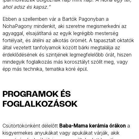
ahol adsz és kapsz.”
Ebben a szellemben vár a Bartók Pagonyban a
NohaPagony mindenkit, aki szeretne megismerkedni az
agyaggal, elsajátítaná az egyik legrégibb mesterség
fortélyait, és átélni az alkotás örömét. A tapasztalt oktatók
által vezetett tanfolyamok között bárki megtalálja az
érdeklődésének és szintjének legmegfelelőbb órát, hiszen
mindegyik foglalkozás más korosztályt szólít meg, vagy
épp más technika, tematika köré épül.
PROGRAMOK ÉS
FOGLALKOZÁSOK
Csütörtökönként délelőtt
Baba-Mama kerámia órákon
a
kisgyermekes anyukákat vagy apukákat várják, akik