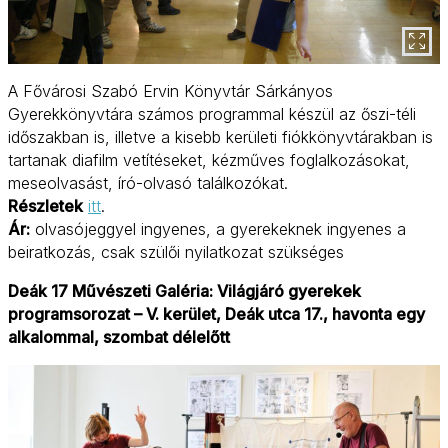
A Fővárosi Szabó Ervin Könyvtár Sárkányos
Gyerekkönyvtára számos programmal készül az őszi-téli
időszakban is, illetve a kisebb kerületi fiókkönyvtárakban is
tartanak diafilm vetítéseket, kézműves foglalkozásokat,
meseolvasást, író-olvasó találkozókat.
Részletek
itt
.
Ár:
olvasójeggyel ingyenes, a gyerekeknek ingyenes a
beiratkozás, csak szülői nyilatkozat szükséges
Deák 17 Művészeti Galéria: Világjáró gyerekek
programsorozat – V. kerület, Deák utca 17., havonta egy
alkalommal, szombat délelőtt