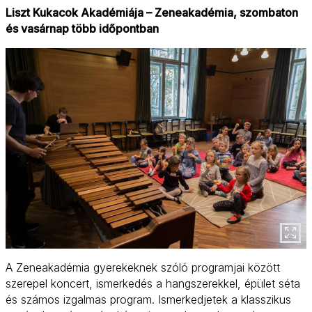
Liszt Kukacok Akadémiája – Zeneakadémia, szombaton
és vasárnap több időpontban
A Zeneakadémia gyerekeknek szóló programjai között
szerepel koncert, ismerkedés a hangszerekkel, épület séta
és számos izgalmas program. Ismerkedjetek a klasszikus