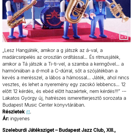
„Lesz Hangjáték, amikor a g játszik az á-val, a
madárcsiripelés az oroszlán ordítással… És ritmusjáték,
amikor a Tá játszik a Ti-ti-vel, a szamba a keringővel… a
harmóniában a d-moll a C-dúrral, sőt a szójátékban a
kevés a merésszel, a lábos a hámossal… Játék, ahol nincs
vesztes, és lehet a nyeremény egy zacskó lebbencs… 12
előtt 12 kérdés, és ebéd előtt hazaértek, nem kérdés!!!” -–
Lakatos György új, hatrészes ismeretterjesztő sorozata a
Budapest Music Center könyvtárában.
Részletek
itt
.
Ár:
ingyenes
Szeleburdi Játéksziget – Budapest Jazz Club, XIII.,