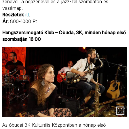
zenével, a népzenével és a jazz-zel szombaton és
vasárnap.
Részletek
itt
.
Ár:
800-1000 Ft
Hangszersimogató Klub – Óbuda, 3K, minden hónap első
szombatján 16:00
Az óbudai 3K Kulturális Központban a hónap első