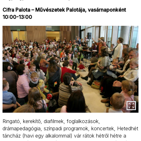
Cifra Palota – Művészetek Palotája, vasárnaponként
10:00-13:00
Ringató, kerekítő, diafilmek, foglalkozások,
drámapedagógia, színpadi programok, koncertek, Hetedhét
táncház (havi egy alkalommal) vár rátok hétről hétre a