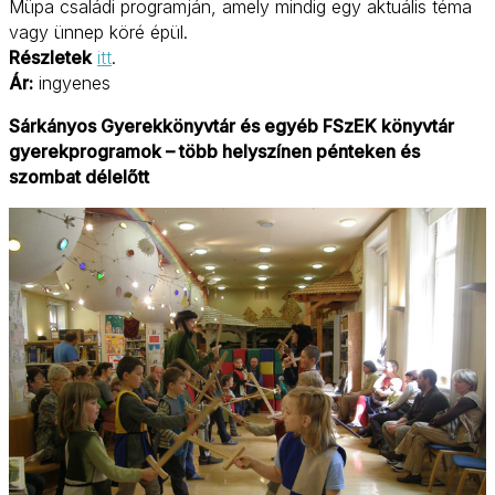
Müpa családi programján, amely mindig egy aktuális téma
vagy ünnep köré épül.
Részletek
itt
.
Ár:
ingyenes
Sárkányos Gyerekkönyvtár és egyéb FSzEK könyvtár
gyerekprogramok – több helyszínen pénteken és
szombat délelőtt