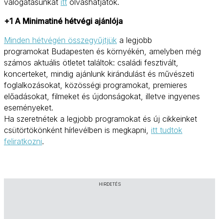
válogatásunkat
itt
olvashatjátok.
+1 A Minimatiné hétvégi ajánlója
Minden hétvégén összegyűjtjük
a legjobb
programokat Budapesten és környékén, amelyben még
számos aktuális ötletet találtok: családi fesztivált,
koncerteket, mindig ajánlunk kirándulást és művészeti
foglalkozásokat, közösségi programokat, premieres
előadásokat, filmeket és újdonságokat, illetve ingyenes
eseményeket.
Ha szeretnétek a legjobb programokat és új cikkeinket
csütörtökönként hírlevélben is megkapni,
itt tudtok
feliratkozni
.
HIRDETÉS