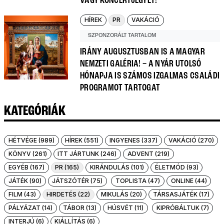
VAGY KONCERTJEGYET!
HÍREK
PR
VAKÁCIÓ
SZPONZORÁLT TARTALOM
IRÁNY AUGUSZTUSBAN IS A MAGYAR
NEMZETI GALÉRIA! – A NYÁR UTOLSÓ
HÓNAPJA IS SZÁMOS IZGALMAS CSALÁDI
PROGRAMOT TARTOGAT
KATEGÓRIÁK
HÉTVÉGE (989)
HÍREK (551)
INGYENES (337)
VAKÁCIÓ (270)
KÖNYV (261)
ITT JÁRTUNK (246)
ADVENT (219)
EGYÉB (167)
PR (165)
KIRÁNDULÁS (101)
ÉLETMÓD (93)
JÁTÉK (90)
JÁTSZÓTÉR (75)
TOPLISTA (47)
ONLINE (44)
FILM (43)
HIRDETÉS (22)
MIKULÁS (20)
TÁRSASJÁTÉK (17)
PÁLYÁZAT (14)
TÁBOR (13)
HÚSVÉT (11)
KIPRÓBÁLTUK (7)
INTERJÚ (6)
KIÁLLÍTÁS (6)