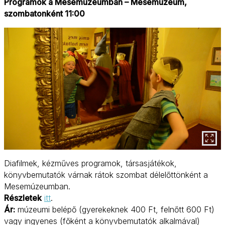
Programok a Mesemúzeumban – Mesemúzeum,
szombatonként 11:00
Diafilmek, kézműves programok, társasjátékok,
könyvbemutatók várnak rátok szombat délelőttönként a
Mesemúzeumban.
Részletek
itt
.
Ár:
múzeumi belépő (gyerekeknek 400 Ft, felnőtt 600 Ft)
vagy ingyenes (főként a könyvbemutatók alkalmával)