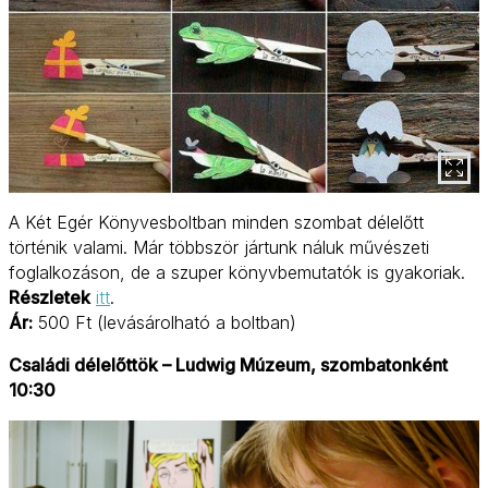
A Két Egér Könyvesboltban minden szombat délelőtt
történik valami. Már többször jártunk náluk művészeti
foglalkozáson, de a szuper könyvbemutatók is gyakoriak.
Részletek
itt
.
Ár:
500 Ft (levásárolható a boltban)
Családi délelőttök – Ludwig Múzeum, szombatonként
10:30