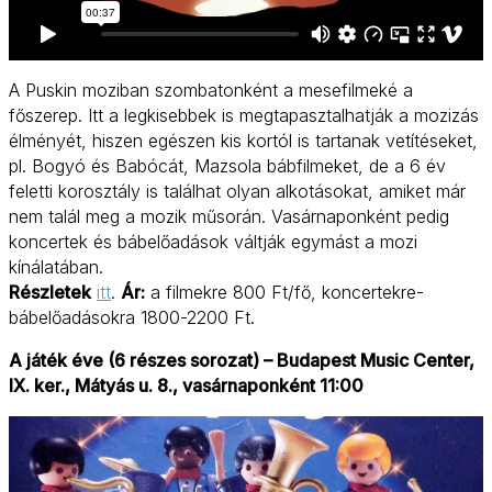
A Puskin moziban szombatonként a mesefilmeké a
főszerep. Itt a legkisebbek is megtapasztalhatják a mozizás
élményét, hiszen egészen kis kortól is tartanak vetítéseket,
pl. Bogyó és Babócát, Mazsola bábfilmeket, de a 6 év
feletti korosztály is találhat olyan alkotásokat, amiket már
nem talál meg a mozik műsorán. Vasárnaponként pedig
koncertek és bábelőadások váltják egymást a mozi
kínálatában.
Részletek
itt
.
Ár:
a filmekre 800 Ft/fő, koncertekre-
bábelőadásokra 1800-2200 Ft.
A játék éve (6 részes sorozat) – Budapest Music Center,
IX. ker., Mátyás u. 8., vasárnaponként 11:00