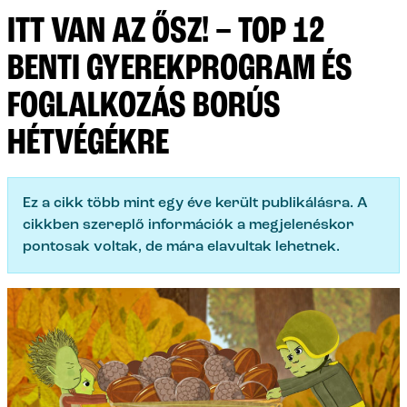
ITT VAN AZ ŐSZ! – TOP 12
BENTI GYEREKPROGRAM ÉS
FOGLALKOZÁS BORÚS
HÉTVÉGÉKRE
Ez a cikk több mint egy éve került publikálásra. A
cikkben szereplő információk a megjelenéskor
pontosak voltak, de mára elavultak lehetnek.