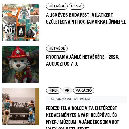
HÉTVÉGE
HÍREK
A 160 ÉVES BUDAPESTI ÁLLATKERT
SZÜLETÉSNAPI PROGRAMOKKAL ÜNNEPEL
HÉTVÉGE
PROGRAMAJÁNLÓ HÉTVÉGÉRE – 2026.
AUGUSZTUS 7-9.
HÍREK
PR
VAKÁCIÓ
SZPONZORÁLT TARTALOM
FEDEZD FEL A DOLCE VITA ÉLETÉRZÉST
KEDVEZMÉNYES NYÁRI BELÉPŐVEL ÉS
NYERJ MÚZEUMI AJÁNDÉKCSOMAGOT