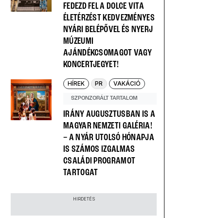
FEDEZD FEL A DOLCE VITA
ÉLETÉRZÉST KEDVEZMÉNYES
NYÁRI BELÉPŐVEL ÉS NYERJ
MÚZEUMI
AJÁNDÉKCSOMAGOT VAGY
KONCERTJEGYET!
HÍREK
PR
VAKÁCIÓ
SZPONZORÁLT TARTALOM
IRÁNY AUGUSZTUSBAN IS A
MAGYAR NEMZETI GALÉRIA!
– A NYÁR UTOLSÓ HÓNAPJA
IS SZÁMOS IZGALMAS
CSALÁDI PROGRAMOT
TARTOGAT
HIRDETÉS