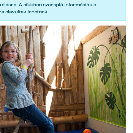
ikálásra. A cikkben szereplő információk a
a elavultak lehetnek.