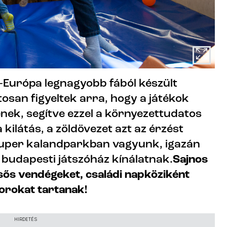
-Európa legnagyobb fából készült
tosan figyeltek arra, hogy a játékok
nek, segítve ezzel a környezettudatos
 kilátás, a zöldövezet azt az érzést
zuper kalandparkban vagyunk, igazán
a budapesti játszóház kínálatnak.
Sajnos
sős vendégeket, családi napköziként
orokat tartanak!
HIRDETÉS