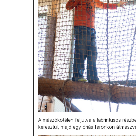
A mászókötélen feljutva a labrintusos rész
keresztül, majd egy óriás farönkön átmászv