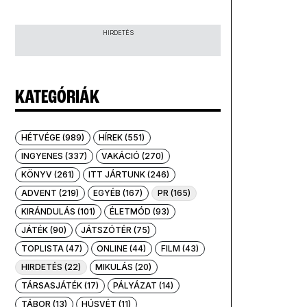
HIRDETÉS
KATEGÓRIÁK
HÉTVÉGE (989)
HÍREK (551)
INGYENES (337)
VAKÁCIÓ (270)
KÖNYV (261)
ITT JÁRTUNK (246)
ADVENT (219)
EGYÉB (167)
PR (165)
KIRÁNDULÁS (101)
ÉLETMÓD (93)
JÁTÉK (90)
JÁTSZÓTÉR (75)
TOPLISTA (47)
ONLINE (44)
FILM (43)
HIRDETÉS (22)
MIKULÁS (20)
TÁRSASJÁTÉK (17)
PÁLYÁZAT (14)
TÁBOR (13)
HÚSVÉT (11)