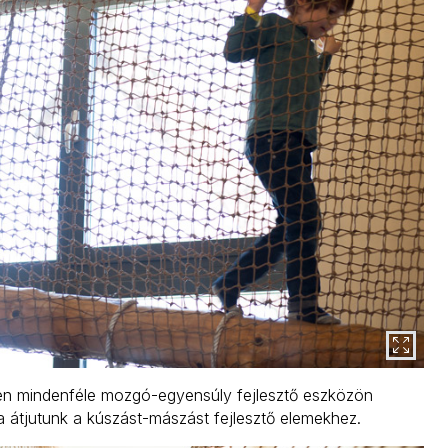
ben mindenféle mozgó-egyensúly fejlesztő eszközön
a átjutunk a kúszást-mászást fejlesztő elemekhez.